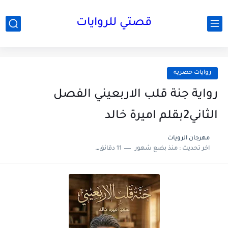
قصتي للروايات
روايات حصريه
رواية جنة قلب الاربعيني الفصل
الثاني2بقلم اميرة خالد
مهرجان الرويات
اخر تحديث :
منذ بضع شهور
11 دقائق للقراءة