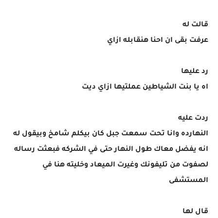
قالت له
عرفت بقى ان احنا هنقابله ازاي
رد عليها
اه يا بنت الشياطين عملتيها ازاي ديت
ردت عليه
النهارده وانا تحت سمعت جبل كان بيكلم شامخ وبيقول له
انه يفضل معاك طول النهار حتى في الشركه فبعثت رساله
لصفوت من تليفونك وغيرت الميعاد وخليته هنا في
المستشفى
قال لها