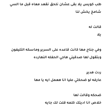
طب كويس يلا بقى عشان نلحق نقعد معاه قبل ما السي
شامخ يخش لنا
قالت له
يلا
وفي جناح مها كانت قاعده على السرير وماسكه التليفون
وبتقول لها صدقيني هاجي الحفله النهارده
ردت هدير
عارفه لو ضحكتي عليا انا هعمل ايه يا مها
ضحكه وقالت لها
خلاص انا اديتك كلمه قلت لك جايه