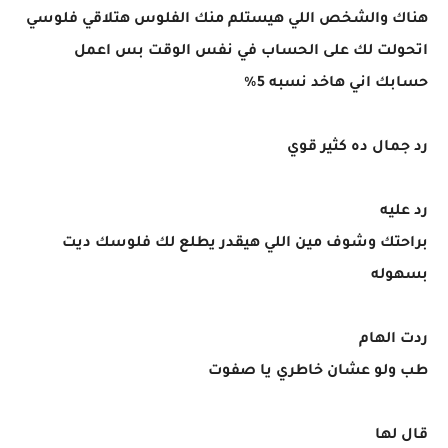
هناك والشخص اللي هيستلم منك الفلوس هتلاقي فلوسي
اتحولت لك على الحساب في نفس الوقت بس اعمل
حسابك اني هاخد نسبه 5%
رد جمال ده كثير قوي
رد عليه
براحتك وشوف مين اللي هيقدر يطلع لك فلوسك ديت
بسهوله
ردت الهام
طب ولو عشان خاطري يا صفوت
قال لها