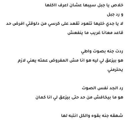
خلاص يا جبل سيبها عشان اعرف ااكلها
و رد جبل
لا يا جدي خليها تتعود تقعد على كرسي من دلوقتي افرض حد
قاعد معانا غريب ما ينفعش
ردت جنه بصوت واطي
هو بيزعق لي ليه هو انا مش المفروض عمته يعني لازم
يحترمني
رد الجد نفس الصوت
هو ما بيخافش من حد حتى بيزعق لي انا كمان
شهقه جنه بقوه والكل انتبه لها