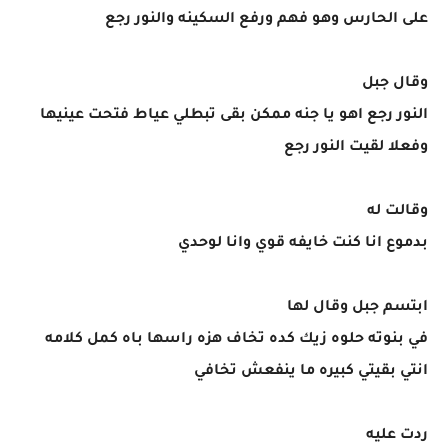
على الحارس وهو فهم ورفع السكينه والنور رجع
وقال جبل
النور رجع اهو يا جنه ممكن بقى تبطلي عياط فتحت عينيها
وفعلا لقيت النور رجع
وقالت له
بدموع انا كنت خايفه قوي وانا لوحدي
ابتسم جبل وقال لها
في بنوته حلوه زيك كده تخاف هزه راسها باه كمل كلامه
انتي بقيتي كبيره ما ينفعش تخافي
ردت عليه