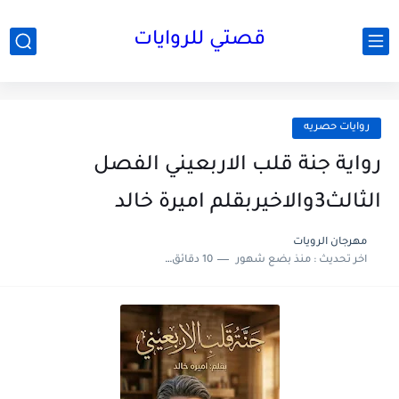
قصتي للروايات
روايات حصريه
رواية جنة قلب الاربعيني الفصل
الثالث3والاخيربقلم اميرة خالد
مهرجان الرويات
اخر تحديث :
منذ بضع شهور
10 دقائق للقراءة