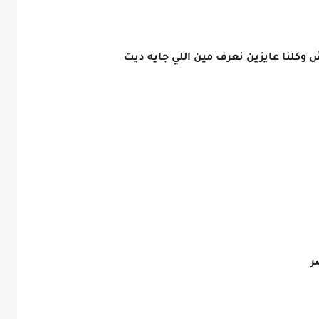
ش وكلنا عايزين نعرف مين اللي جايه ديت
صر