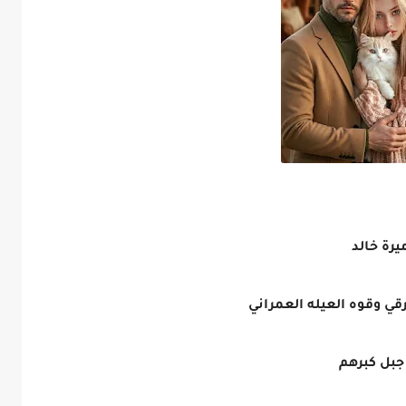
لرقي وقوه العيله العمراني
جبل كبرهم