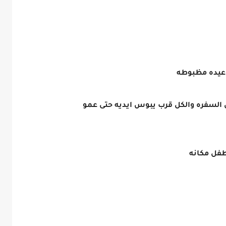
واعيده مظبوطه
 السفره والكل قرب يبوس ايديه حتى عمو
لطفل مكانه