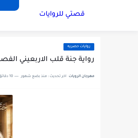
قصتي للروايات
روايات حصريه
رواية جنة قلب الاربعيني الفصل الاول1بقلم 
مهرجان الرويات
اخر تحديث :
منذ بضع شهور
10 دقائق للقراءة