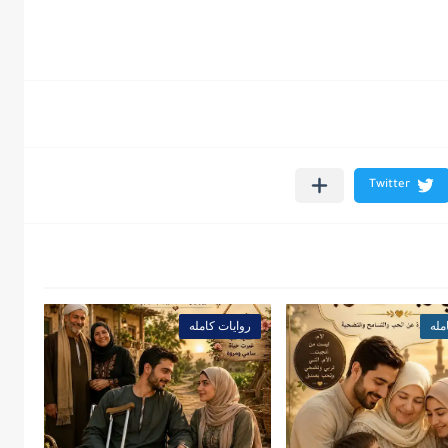
مله
روايات كامله