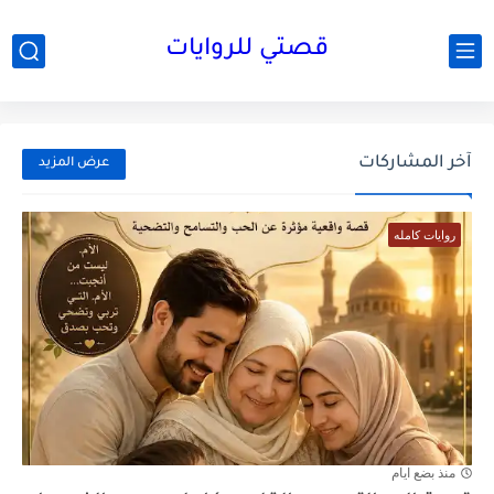
قصتي للروايات
آخر المشاركات
عرض المزيد
روايات كامله
منذ بضع ايام