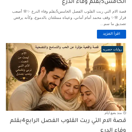
الخامس5بقلم وفاء الدرع
قصة الام التي ربت القلوب الفصل الخامس5بقلم وفاء الدرع ✨🌸 أصعب
قرار 🌸✨ وقف محمد أمام أماني، وعيناه ممتلئتان بالدموع، وكأنه يرفض
تصديق ما سم...
اقرأ المزيد
روايات حصريه
منذ بضع ايام
قصة الام التي ربت القلوب الفصل الرابع4بقلم
وفاء الدرع