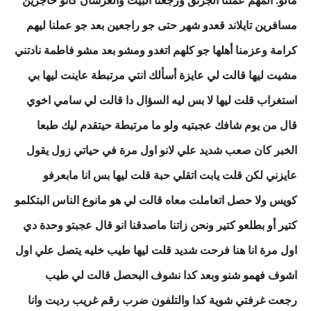
مسافرين تايلاند قعدو شهر حتى جو راجعين بعد جو عملنا ليهم
كرامة وعزمنا أهلها جو كلهم اتغدو ومشو بعد مشو فاطمة نادتني
مشيت ليها قالت لي عايزة أسألك انتي مرتبطة عاينت ليها بي
استغراب قلت ليها لا بس ليه السؤال دا قالت لي سامي اخوي
قال من يوم شافك عجبتيه ولو ما مرتبطة حيتقدم ليك طبعا
الخبر كان صعب شديد علي لانو اول مرة في حياتي زول يقول
عايزني لكن قلت يابت اتقلي حبة قلت ليها بس انا مابعرفو
كويس ولا حصل اتعاملت معاه قالت لي هو مانوع الناس البتكلمو
كتير أو بطلعو كتير ونحن زاتنا ماصدقنا انو قال عجبتو وحدة دي
اول مرة انا هنا فرحت شديد قلت ليها طيب خليه يتصل علي اول
اشوف فهمو شنو وبعد كدا نشوف البحصل قالت لي طيب
رجعت غرفتي شوية كدا والتلفون ضرب رقم غريب رديت وانا