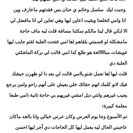
وجبت ليك سلسل وخاتم ي حنان بس فقدتهم ماعارف وين
انا وامي اتخلعنا وبقيت اعاين ليها وهي تعاين لي انا مافضل لي
الا ابكي قال لينا مالكم سكتنا مسافة قلت ليه ماف حاجة
مامشكلة لو قسمتي بلقاهم اها امي فتحت العلبة لقتو جايب ليها
غويشات مبااااالغة هو طلع كدا امي قالت لي بركة الماشلتي
العلبة دي
قلت ليها اها نعمل شنو ياامي قالت لي بعد دا لو ظهرن حيشك
فيك لانو كلمك انهم حقاتك خلي يعيش على أنهم راحو ولمن يرجع
يجيب غيرهم وانتي ديل امشي غيريهم بي حاجة تانية (امي طبعا
معلمة كبيرة)
تم الأسبوع وجا يوم العرس وكان عرس خيالي وانا بالجد ماكان
عاجبني الحال ليه يعمل ليها كل الحاجات دي أجر ليها احسن