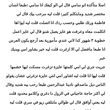
اصلا متأكدة انو سامي قال لي الو كيفك انا سامي (طبعا انسان
مختصر شديد ومابتكلم كتير) قلت ليه مرحب بيك قال لي
فاطمة ورتك طلبي وحسب ردك انا اتصلت قلت ليه ايوا اها
اتكلمت معاه وعرفت هو عايز يعمل شنو قال لي عايز اعمل
خطوبة ٣ شهور كدا لاني عندي مأمورية بعد أرجع يكون العرس
انا طبعا مافضل لي الا ازغرت قلت ليه خير بشاور امي ويديك
خبر
جريت جري لي امي كلمتها عايزة تزغرت مسكت ليها خشمها
قلت ليها انا قلت ليه اشاور امي انتي عايزة تزغرتي عشان يقولو
الناس ديل ماصدقو. نادينا عبدالرحمن طبعا رحب بيه شديد وقال
لي اكتر حاجة عاجباني في الزول دا دغري وكلامو محدود قلت
ليه يعني أوافق قال لي طوالي مابتلقي زيو في سري قلت ليه