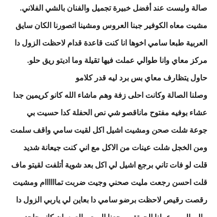
صالة ولبست عند أفضل خبيرة تجميل والفنان بالشي الفلاني.
مشيت معاه الكوفير جبنا العروس ومشينا اتصورنا الكان سايق
العربية طبعا سامي اخوها انا كنت قاعدة قدام لاحظت الزول دا
مركز معاي وانا طوالي عملت فيها تقيلة وما اديتو ريق حلو.
حاول يتظارف معاي بس برد ليه قدر كلامو
وصلنا الصالة وكانت احلى زفة وهم ماشاء الله كانو كريمين جدا
عشاء بوفيه مفتوح ماناقصو شي نص الحفلة كدا حسيت بي
جوعة شلت صحن ومشيت اشيل اكل لقيت سامي واقف سلمت
ومن الخجل شلت عينات من الاكل مع اني كنت جيعانة شديد
قلت لو فات تاني برجع اشيل لي اكل بعد شوية أتلفت لقيتو ماف
قلت احسن رجعت مليت صحني وجيت ضربت تماااااام ومشيت
رقصت رقيص لاحظت برضو سامي دا بعاين لي ياربي الزول دا
مالو. المهم عملنا الجرتق ورجعنا البيت والعرسان كانو حاجزين