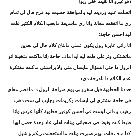
(هو غيرو انا لقيت خلي زيو)
اتصلت عليه ورديت ليه بالموافقة حسيت بيه فرح قال لي تمام
زي ما اتفقت معاك وانا زي ماشايفة مابحب الكلام الكتير قلت
ليه احسن حاجة؛
انا زاتي عايزة زول يكون عملي مابتاع كلام قال لي بعدين
ماتشتكي وتزعلي قلت ليه ابدا ماف حاجة (انا ماكنت متخيلة انو
الزول دا حتى السؤال مايسال مني ولا يراسلني ماكنت مفتكرة
عدم الكلام دا للدرجة دي)
حددنا الخطوبة قبل سفرو بي يوم صراحة الزول دا ماقصر معاي
في حاجة مشتري لي لبسات وكريمات وجايب لي ست دهب
رهيب و داني لبست في أحسن كوفير خطوبة كأنها عرس وانا
طبعا كنت بغيظ في صحباتي وبنات اهلي عاد وحدة حصل ليها
كدا ماف قلت ليهم صبرت ونلت ما استعجلت زيكم واشيل