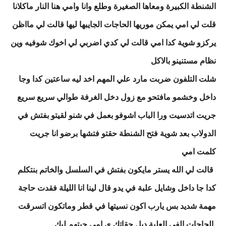
الشنطة الكبيرة ومعاها الصغيرة وطلع وانا وامي هنا النار ماكلانا
قلت لي امي يمكن موريها الحاجات الجايبها ليها قالت لي مااظن
يركزو شوية كدا امي قالت لي كدي اضربي لي اخوك شوفيه وين
نظام مستنينو بالاكل
شلت التلفون ضربت مارد علي المهم اخد ليه ساعتين كدا وجا
داخل وخشمو مافتحو مع زول دخل الغرفة طوالي سريع سريع
جريت اتدسيت ورا الباب اشوفو بعمل في شنو لقيتو بفتش في
الدولاب بعد شوية فتح الشنطة حقتو فتشها برضو انا جريت
كلمت امي
قالت لي الله يستر مايكون بفتش في السلسل والخاتم بنتكلم
كدا جا داخل وشايل علبة في يدو قال لينا انا الليلة فقدت حاجة
مهمة شديد بس يارب اكون نسيتها في قطر وماتكون اتسرقت
الحاجات الفي العلبة ديل حقاتك ي امي جبتهم ليك