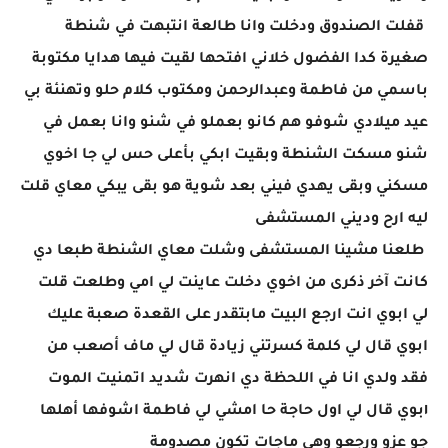
قفلت الصندوق ودخلت وانا طالعة انتبهت في شنطة
صغيرة كدا الفضول خلاني افتحها لقيت فيها هدايا مكتوبة
باسمي من فاطمة وعبدالرحمن ومكتوب كلام حلو وتهنئة بي
عيد ميلادي شوفو هم كانو بعملو في شنو وانا بعمل في
شنو مسكت الشنطة وبقيت ابكي بأعلى حس لي جا اخوي
مسكني وبقى يهدي فيني بعد شوية هو بقى يبكي معاي قلت
ليه ارح وديني المستشفى
طلعنا مشينا المستشفى وشلت معاي الشنطة طبعا دي
كانت آخر ذكرى من اخوي دخلت عاينت لي امي وطلعت قلت
لي ابوي انت ارجع البيت مابتقدر على القعدة صعبة عليك
ابوي قال لي كلمة كسرتني زيادة قال لي ماف أصعب من
فقد ولدي انا في اللحظة دي انهرت شديد اتمنيت الموت
١بوي قال لي اول حاجة حا امشي لي فاطمة اشوفها أهلها
جو عزو ورجعو وهي ماجات تكون مصدومة