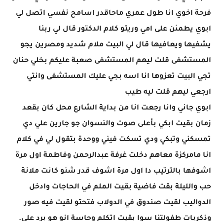
فرحة اخوي انا طول عمري ماحاقدر اسامح نفسي اتصل لي
ابوي يطمئن على امي وريتو كلام الدكتور قال لي ربنا
يشفيها ويعافيها قال لي البيت ملام شديد ومصرين يجو
المستشفى قلت ليهم المستشفى صعبة عليكم بخلي حنان
تجي البيت تعزوها انا اسه بجي عليك المستشفى وانتي
ارجعي ليهم قلت ليه طيب
ابوي جاني وانا رجعت انا من بداية الشارع محل كان بقعد
زمان بقيت ابكي بأعلى صوت والنسوان جو جارين علي دي
تمسكني وتبكي ودي تسكت فيني ووحدة بتقول لي في كلام
انا مامركزة معاهم دخلت غرفة عبدالرحمن وفاطمة اول مرة
اشوفها بالترتيب دا اول مرة اشوف قدر شنو كانت ملانة
حب والليلة بقت فاضية بقيت الملم في الحاجات وادخل
الدواليب لقيت صندوق في الدولاب فتحتو لقيت فيه صور
وذكريات طفولتنا سوا بقيت اتكلم وحاسة انو هو برد علي.