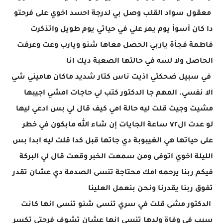
معقول سواد القلب وصل بي لدرجة احسد اخوي على فرحتو
دا كان أسوأ يوم يمر علي في حياتي يوم طويل واتذكرت
فاطمة فجأة ياربي الحصل معاها شنو ويارب وعت وعرفت
الحاصل ولا لسه في حالتها الصعبة ديك انا
في سبيل ضحكتي اذيت ناس كتار شديد ماكان هاميني شي
الا نفسي. المهم جا الدكتور كتب لي حاجات امشي اجيبها
مشيت وجيت قلت ليه حالة امي كيف قال لي بس ادعي ليها
لو عدت ال٧٢ ساعة الجايات إن شاء الله مابكون في خطر
على حياتها هي الغيبوبة دي جاتها قبل كدا قلت ليه ابدا بس
الليلة اخوي اتوفى ومن سمعت الخبر وقعت قال لي البركة
فيكم ربنا يرحمه امك محتاجة تنسى الصدمة دي عشان تقدر
تفوق ربنا يقدرنا ونحن بنعمل العلينا
الدكتور مشى قلت في سري تنسى شنو تنسى انها كانت
سبب في وفاة ولدها تنسى انها عشان تشوف فرحتي تكسر