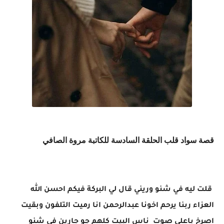
قصة سواد قلب الحلقة السادسة للكاتبة مروة الصافي
قلت ليه في شنو وريني قال لي البركة فيكم احسن الله
العزاء ربنا يرحم اخونا عبدالرحمن انا رميت التلفون وبقيت
اصرخ باعلى صوت ناس البيت كلهم جو جارين في شنو