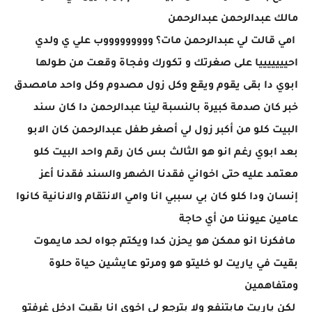
مالك عبدالرحمن عبدالرحمن
امي قالت لي عبدالرحمن مات؟ وووووووووب علي ي ولدي
احيييييييا على صغرتك و تكورك وفجاة وقعت من طولها
ابوي دا بقى يقوم ويقع وكل زول مصدوم وكل واحد مامصدق
خبر كان صدمة كبيرة بالنسبة لينا عبدالرحمن دا كان سند
البيت كلو من أكبر زول لي أصغر طفل عبدالرحمن كان الابو
بعد ابوي رغم انو هو الثالث بس كان رقم واحد البيت كلو
معتمد عليه حتى اخواني فقدنا الضهر والسند فقدنا أعز
إنسان ودا كلو كان بي سببي انا وامي الانتقام والانانية كانوا
عامين عيوننا من أي حاجة
مافكرنا انو ممكن هو يحزن كدا ويكتم جواه لحد مايموت
بقيت في ياريت لو خليتو هو ومرتو عايشين حياة حلوة
ومتفاهمين
لكن ياريت مابتنفع ولا بترجع لي اخوي انا بقيت ادخل غرفتو