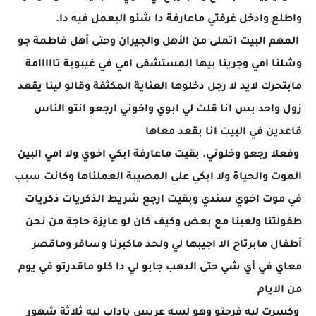
واطلع وادخل غرفتي ماعارفة دا شنو البعمل فيه دا.
المهم البيت اتملى من الأهل والجيران وحتى أهل فاطمة جو
وشلنا امي وجرينا بيها المستشفى امي في غيبوبة تااااامة
مابتحرك لايد لا رجل دخلوها العناية المكثفة وقالو لينا يقعد
زول واحد بس انا قلت لي ابوي واخوني ارجعو انتو الناس
قاعدين في البيت انا بقعد معاها
وفعلا رجعو وخلوني. بقيت ماعارفة ابكي اخوي ولا امي البين
الموت والحياة ولا ابكي على المصيبة العملناها وكانت سبب
في موت اخوي سندي وبقيت ارجع شريط الذكريات ذكريات
طفولتنا ولعبنا مع بعض وكيف كان لو عايزة حاجة من نحن
أطفال مابرتاح الا اجيبها لي ولحد ماكبرنا وسافر وماقصر
معاي في أي شي حتى الدهب جابو لي دا كلو ماقدرتو في يوم
من الايام
وكسرت ليه فرحتو وهو لسه عريس ياداب ليه ثلاثة شهور