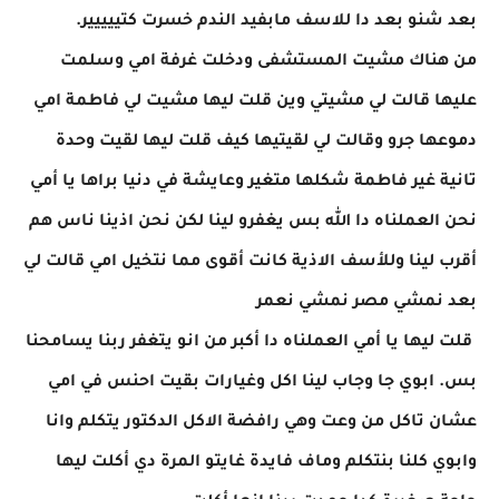
بعد شنو بعد دا للاسف مابفيد الندم خسرت كتييييير.
من هناك مشيت المستشفى ودخلت غرفة امي وسلمت
عليها قالت لي مشيتي وين قلت ليها مشيت لي فاطمة امي
دموعها جرو وقالت لي لقيتيها كيف قلت ليها لقيت وحدة
تانية غير فاطمة شكلها متغير وعايشة في دنيا براها يا أمي
نحن العملناه دا الله بس يغفرو لينا لكن نحن اذينا ناس هم
أقرب لينا وللأسف الاذية كانت أقوى مما نتخيل امي قالت لي
بعد نمشي مصر نمشي نعمر
قلت ليها يا أمي العملناه دا أكبر من انو يتغفر ربنا يسامحنا
بس. ابوي جا وجاب لينا اكل وغيارات بقيت احنس في امي
عشان تاكل من وعت وهي رافضة الاكل الدكتور يتكلم وانا
وابوي كلنا بنتكلم وماف فايدة غايتو المرة دي أكلت ليها