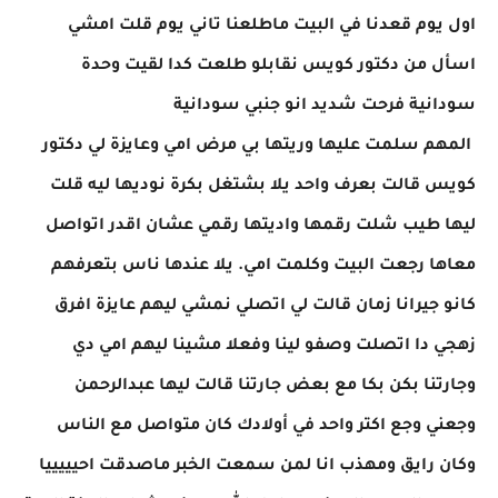
اول يوم قعدنا في البيت ماطلعنا تاني يوم قلت امشي
اسأل من دكتور كويس نقابلو طلعت كدا لقيت وحدة
سودانية فرحت شديد انو جنبي سودانية
المهم سلمت عليها وريتها بي مرض امي وعايزة لي دكتور
كويس قالت بعرف واحد يلا بشتغل بكرة نوديها ليه قلت
ليها طيب شلت رقمها واديتها رقمي عشان اقدر اتواصل
معاها رجعت البيت وكلمت امي. يلا عندها ناس بتعرفهم
كانو جيرانا زمان قالت لي اتصلي نمشي ليهم عايزة افرق
زهجي دا اتصلت وصفو لينا وفعلا مشينا ليهم امي دي
وجارتنا بكن بكا مع بعض جارتنا قالت ليها عبدالرحمن
وجعني وجع اكتر واحد في أولادك كان متواصل مع الناس
وكان رايق ومهذب انا لمن سمعت الخبر ماصدقت احيييييا