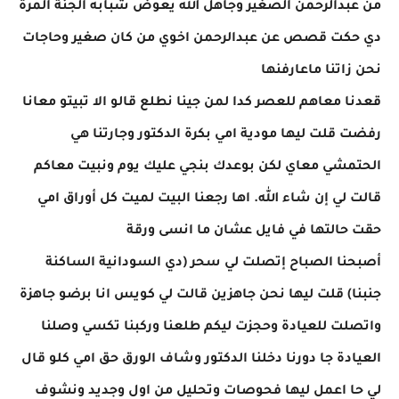
من عبدالرحمن الصغير وجاهل الله يعوض شبابه الجنة المرة
دي حكت قصص عن عبدالرحمن اخوي من كان صغير وحاجات
نحن زاتنا ماعارفنها
قعدنا معاهم للعصر كدا لمن جينا نطلع قالو الا تبيتو معانا
رفضت قلت ليها مودية امي بكرة الدكتور وجارتنا هي
الحتمشي معاي لكن بوعدك بنجي عليك يوم ونبيت معاكم
قالت لي إن شاء الله. اها رجعنا البيت لميت كل أوراق امي
حقت حالتها في فايل عشان ما انسى ورقة
أصبحنا الصباح إتصلت لي سحر (دي السودانية الساكنة
جنبنا) قلت ليها نحن جاهزين قالت لي كويس انا برضو جاهزة
واتصلت للعيادة وحجزت ليكم طلعنا وركبنا تكسي وصلنا
العيادة جا دورنا دخلنا الدكتور وشاف الورق حق امي كلو قال
لي حا اعمل ليها فحوصات وتحليل من اول وجديد ونشوف