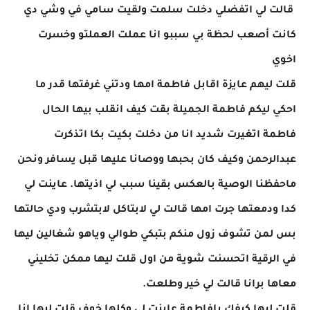
قالت لي اتفضلي دخلت سلمت ولقيت سامي في وشي دي
كانت أصعب لحظة بي سببو انا عملت العملتو وخسرت
اخوي
قلت ليهم عايزة اقابل فاطمة امها ودتني غرفتها قدر ما
احكي ليكم فاطمة الجميلة بقت كيف انقلب بيها الحال
فاطمة اتغيرت شديد انا من دخلت بكيت بكا اتذكرت
عبدالرحمن وكيف كان بحبها ووصانا عليها قبل يسافر ونحن
ماحفظنا الوصية بالعكس بقينا سبب لي اذيتها. عاينت لي
كدا ودمعتها جرت امها قالت لي لابتاكل لابتشرب ودي حالتها
بس لمن تشوف زول منكم بتبكي طوالي وياهو شغالين ليها
في الرقية اتحسنت شوية من اول قلت ليها ممكن تخليني
معاها برانا قالت لي خير وطلعت.