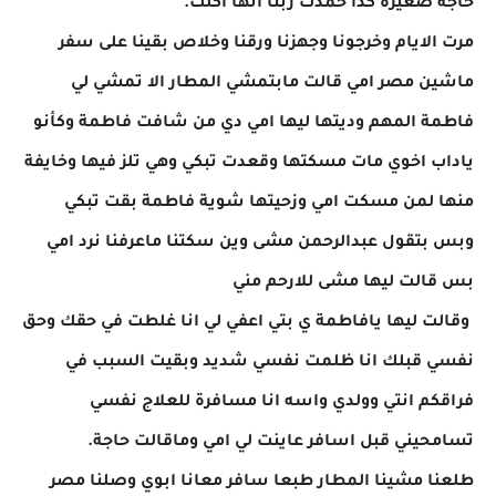
حاجة صغيرة كدا حمدت ربنا انها أكلت.
مرت الايام وخرجونا وجهزنا ورقنا وخلاص بقينا على سفر
ماشين مصر امي قالت مابتمشي المطار الا تمشي لي
فاطمة المهم وديتها ليها امي دي من شافت فاطمة وكأنو
ياداب اخوي مات مسكتها وقعدت تبكي وهي تلز فيها وخايفة
منها لمن مسكت امي وزحيتها شوية فاطمة بقت تبكي
وبس بتقول عبدالرحمن مشى وين سكتنا ماعرفنا نرد امي
بس قالت ليها مشى للارحم مني
وقالت ليها يافاطمة ي بتي اعفي لي انا غلطت في حقك وحق
نفسي قبلك انا ظلمت نفسي شديد وبقيت السبب في
فراقكم انتي وولدي واسه انا مسافرة للعلاج نفسي
تسامحيني قبل اسافر عاينت لي امي وماقالت حاجة.
طلعنا مشينا المطار طبعا سافر معانا ابوي وصلنا مصر