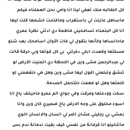
قلت ليها كيفك يافاطمة عاينت لي وكلها خوف قلت ليها انا
كل الطالبه منك تعفي لينا انا وامي نحن العملناه فيكم
ماساهل عاينت لي باستغراب ومافتحت خشمها قلت ليها
انا كل البتمناه تسامحيني فاطمة دي ادتني نظرة عمري
ماحانساها وكأنها بتقول لي فات الأوان اسامحك بعد شنو
مسكتها وقعدت ابكي دفرتني بي كل قوتها وبي حرقة قالت
لي عبدالرحمن مشى وين في اللحظة دي اتمنيت الأرض لو
تنشق وتبلعني اقول ليها مشى وين وهل هي حتفهمني لو
كلمتها وهل لو فهمت حتتحمل الصدمة.
سكت وودعتها ومرقت وفي جواي الم عمرو ماحيخف ياخ انا
اسوء مخلوق على وجه الارض ياخ ضميري كان وين وانا
بمشي بي رجليني عشان اضر لي انسان والانسان اخوي
ماتتخيلو انا قرفانة من نفسي كيف بقيت ندمانة ندم بس