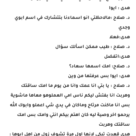
هدى : ايوا
د. صلاح :مالاحظتي انو اسماءنا بتتشارك في اسم ابوي
وجدي
هدى:فعلا
د. صلاح : طيب ممكن اسألك سؤال
هدى:اتفضل
د. صلاح: امك اسمها سعاد؟
هدى: ايوا بس عرفتها من وين
د. صلاح : يا بتي انا عمك وانا من يوم ما امك ساقتك
وهربت انا بفتش ليكم ناس امي العملوهو معاها ماشوية
بس انا ماكنت مرتاح وماكان في يدي شي اعملو وابوك الله
يرحمو اخر وصية ليه كان اهتم بيكم انتي وامك بس امك
ساقتك وهربت
هدى قعدت تبكي لانها اول مرة تشوف زول من اهل ابوها :