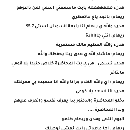
هدى: هههههههه يابت ماسمعتي اسمي لمن ذاعوهو
ريهام: بالجد ياخ ماتهظري
هدى: والله ي ريهام انا رابعة السودان نسبتي 95.7
ريهام: انتي جااااادة
هدى: والله العظيم مالك مستغربة
ريهام: ماشاء الله ي هدى ربنا يحفظك والله
هدى: تسلمي . هي ي بت المحاضرة خلاص حتبدا يلا قومي
مانتاخر
ريهام : اي والله الكلام جرانا والله انا سعيدة بي معرفتك
هدى: انا اسعد يلا قومي
دخلو المحاضرة والدكتور بدا يعرف نفسو واتعرف عليهم
وبدا المحاضرة ....
اليوم انتهى وهدى وريهام طلعو
ريهام : اها ماغيرتي رايك نمشي نوصلك