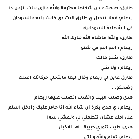
طارق: صحبتك دي شكلها محترمة والله مازي بنات الزمن دا
ريهام: فعلا تتخيل ي طارق البت دي كانت رابعة السودان
في الشهادة السودانية
طارق: والله! ماشاء الله تبارك الله
ريهام : احم احم في شنو
طارق: شنو مالك
ريهام : ولا شي
طارق عاين لي ريهام وقال ليها مابتخلي حركاتك اصلك
وضحكو...
هدى وصلت البيت واتغدت اتصلت عليها ريهام
ريهام : ي هدى بكرة ان شاء الله انا حامر عليك وادخل اسلم
على امك عشان تتطمني لي ونمشي سوا
هدى: طيب تنوري حبيبة . اها الاخبار
ريهام: تمام والله وانتي