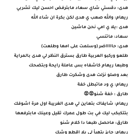
هدى: دقستي شاي سعاد مابترفض احسن ليك تشربي
ريهام: والله صعب ي هدى لكن بكرة ان شاء الله
هدى :يلا ي امي نحن ماشين
سعاد: ماتنسي
هدى: حاااااضر (وسلمت على امها وطلعت)
طلعو وركبو العربية طارق بسترق النظر لي هدى بالمراية
وطبعا ريهام كاشفاه بس عاملة رايحة وبتضحك
بعد وصلو نزلت هدى وشكرت طارق
ريهام: ي ود ماتبطل خفة
طارق : خفة شنو😡😡
ريهام: شايفاك بتعاين لي هدى الغريبة اول مرة اشوفك
بتتكبكب ليك في بت طول عمرك تقيل وعينك مابترفعها
طارق: ماحصل طبعا دا كلام شنو
ريهام: جايز بتهيأ لي يلا اقطع وشك