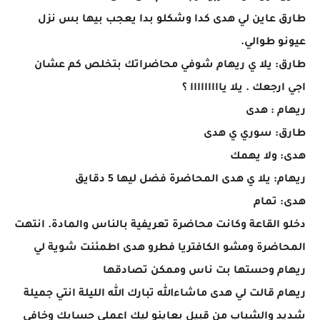
طارق عاين لي هدى كدا وشكلو بدا يعجب بيها بس نزل
عيونو طوالي.
طارق: يلا ي ريهام شوفي محاضراتك بتخلص كم عشان
اجي ارجعك . يلا يااااااااا ؟
ريهام : هدى
طارق: سوري ي هدى
هدى: ولا يهمك
ريهام: يلا ي هدى المحاضرة فضل ليها 5 دقايق
هدى: تمام
دخلو القاعة وكانت محاضرة تعريفية بالناس والمادة. انتهت
المحاضرة ومشو الكافتريا فطرو هدى اطمئنت شوية لي
ريهام وحستها بت ناس وممكن تصادقها
ريهام قالت لي هدى ماشاءالله تبارك الله الليلة انتي جميلة
شديد والشباب من قبيل بعاينو ليك اعملي حسابك وخافي