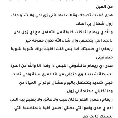
من العين
هدى قعدت تضحك وقالت ليها انتي زي امي ولا شنو ماف
زول شغال بي اصلا.
والله ي ريهام انا كنت خايفة من التعامل مع اي زول لكن
بالجد انتي بتختلفي وان شاء الله تكون معرفة خير
ريهام: اي حسيتك كدا بس قلت اخليك براك شوية شوية
حتعرفيني
هدى: ي ريهام ماتشوفي اللبس دا وكدا انا والله من اسرة
بسيطة شديد ابوي متوفي من انا عمري سنة وامي تعبت
فيني شديد بتشتغل باليوم عشان توفر لي الحياة دي
وماتخليني محتاجة لي زول
ريهام : عمرو الفقر ماكان عيب ولا عائق ولا بتقيم بيه البني
ادم ي هدى واهو انتي دخلتي احسن كلية بالمناسبة انتي
نسبتك كانت كم