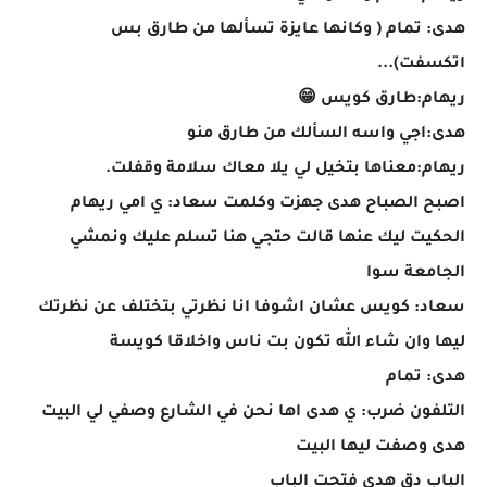
هدى: تمام ( وكانها عايزة تسألها من طارق بس
اتكسفت)...
ريهام:طارق كويس 😁
هدى:اجي واسه السألك من طارق منو
ريهام:معناها بتخيل لي يلا معاك سلامة وقفلت.
اصبح الصباح هدى جهزت وكلمت سعاد: ي امي ريهام
الحكيت ليك عنها قالت حتجي هنا تسلم عليك ونمشي
الجامعة سوا
سعاد: كويس عشان اشوفا انا نظرتي بتختلف عن نظرتك
ليها وان شاء الله تكون بت ناس واخلاقا كويسة
هدى: تمام
التلفون ضرب: ي هدى اها نحن في الشارع وصفي لي البيت
هدى وصفت ليها البيت
الباب دق هدى فتحت الباب