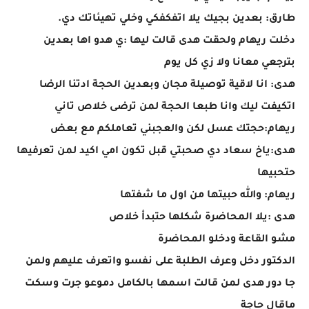
طارق: بعدين بجيك يلا اتفكفكي وخلي تهيئاتك دي.
دخلت ريهام ولحقت هدى قالت ليها :ي هدو اها بعدين
بترجعي معانا ولا زي كل يوم
هدى: انا لاقية توصيلة مجان وبعدين الحجة ادتنا الرضا
اتكيفت ليك وانا طبعا الحجة لمن ترضى خلاص تاني
ريهام:حجتك عسل لكن والعجبني تعاملكم مع بعض
هدى:ياخ سعاد دي صحبتي قبل تكون امي اكيد لمن تعرفيها
حتحبيها
ريهام: والله حبيتها من اول ما شفتها
هدى :يلا المحاضرة شكلها حتبدأ خلاص
مشو القاعة ودخلو المحاضرة
الدكتور دخل وعرف الطلبة على نفسو واتعرف عليهم ولمن
جا دور هدى لمن قالت اسمها بالكامل دموعو جرت وسكت
ماقال حاجة