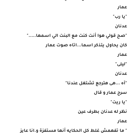
عمار
"يا رب"
عدنان
"صح قولي هوا أنت كنت مع البنت الي اسمها....."
كان يحاول يتذكر اسما...اتاه صوت عمار
عمار
"ليلى"
عدنان
"آه ...هى هترجع تشتغل عندنا"
سرح عمار و قال
"يا ريت"
نظر له عدنان بطرف عين
عمار
" ما تفهمش غلط كل الحكايه أنها مستفزة و.انا عايز