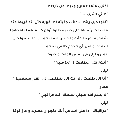
اقترب منها عمار و جذبها من ذراعها
"هاتي اشرب...."
تفاجأ حين رائها...كانت جذبته لها قويه حتى أنه قربها منه
فصبحت رأسها على صدره ظلوا ثوان كلا منهما يلفحهما
شعور ما غريبا كأنهما ونس لبعضهما ....ما لبسوا حتى
ابتعدوا و قبل أي هجوم كلامي بينهما
عمار و ليلى فى نفس الوقت و صوت
"أنت/انتي ...طلعت ل (ي) منين"
ليلى
"أنا الي طلعت ولا انت الي بتطلعلي ذي القدر مستعجل"
عمار
"لا بسم الله عليكي بحسك أنك مراقبني"
ليلى
"مراقباك!! دا على اساس أنك دنجوان عصرك و كازانوفا