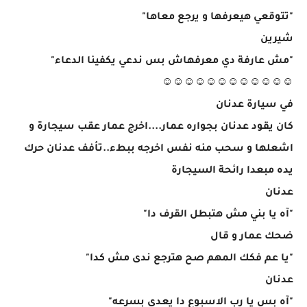
"تتوقعي هيعرفها و يرجع معاها"
شيرين
"مش عارفة دي معرفهاش بس ندعي يكفينا الدعاء"
☺☺☺☺☺☺☺☺☺☺☺☺
في سيارة عدنان
كان يقود عدنان بجواره عمار....اخرج عمار عقب سيجارة و
اشعلها و سحب منه نفس اخرجه ببطء..تأفف عدنان حرك
يده مبعدا رائحة السيجارة
عدنان
"آه يا بني مش هتبطل القرف دا"
ضحك عمار و قال
"يا عم فكك المهم صح هترجع ندى مش كدا"
عدنان
"آه بس يا رب الاسبوع دا يعدي بسرعه"