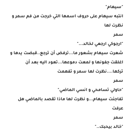
"سيهام"
انتبه سيهام على حروف اسمها التي خرجت من فم سمر و
نظرت لها
سمر
"ارجوكي ارجعي لخالد..."
شعرت سيهام بشعور ما...ترفض أن ترجع..قبضت يدها و
اغلقت جفونها و لمعت دموعها...تعود اليه بعد أن
تركها....نظرت لها سمر و تفهمت
سمر
"حاولي تسامحي و انسي الماضي"
تفاجئت سيهام...و نظرت لها ماذا تقصد بالماضي هل
عرفت
سمر
"خالد بيحبك.."