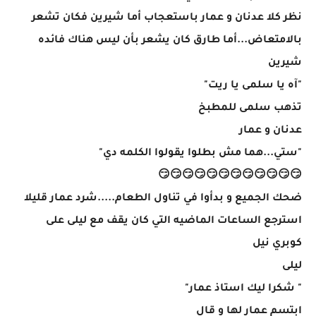
نظر كلا عدنان و عمار باستعجاب أما شيرين فكان تشعر
بالامتعاض...أما طارق كان يشعر بأن ليس هناك فائده
شيرين
"آه يا سلمى يا ريت"
تذهب سلمى للمطبخ
عدنان و عمار
"ستي...هما مش بطلوا يقولوا الكلمه دي"
😏😏😏😏😏😏😏😏😏😏😏😏
ضحك الجميع و بدأوا في تناول الطعام.....شرد عمار قليلا
استرجع الساعات الماضيه التي كان يقف مع ليلى على
كوبري نيل
ليلى
" شكرا ليك استاذ عمار"
ابتسم عمار لها و قال