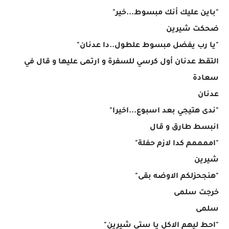
"باين عليك أنك مبسوط...خير"
ضحكت شيرين
"يا رب يفضل مبسوط علطول..دا عدنان"
التقط عدنان أول كرسي للسفرة و ارتمى عليها و قال في
سعادة
عدنان
"ندى هتيجي بعد اسبوع...اخيرا"
انبسط طارق و قال
"اممممم كدا لازم حفلة"
شيرين
"هنجحزلكم الاوضه بقى"
خرجت سلمى
سلمى
"احط ليهم الاكل يا ستي شيرين"