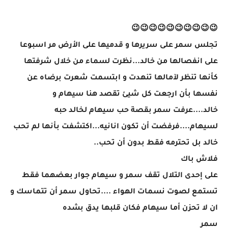
😉😉😉😉😉😉😉😉😉😉
تجلس سمر على سريرها و قدميها على الأرض مر اسبوعا
على انفصالها من خالد...نظرت لسماء من خلال شرفتها
كأنها تنظر لآمالها تنهدت و ابتسمت شعرت برضاه عن
نفسها بأن ارجعت كل شيئ تقصد هنا سيهام و
خالد....عرفت سمر بقصة حب سيهام لخالد حبه
لسيهام....فرفضت أن تكون انانيه...اكتشفت بأنها لم تحب
خالد بل تحترمه فقط بدون أن تحب..
فلاش باك
على إحدى التلال تقف سمر و سيهام جوار بعضهما فقط
تستمع لصوت نسمات الهواء ....تحاول سمر أن تتماسك و
ان لا تحزن أما سيهام فكان قلبها يدق بشده
سمر