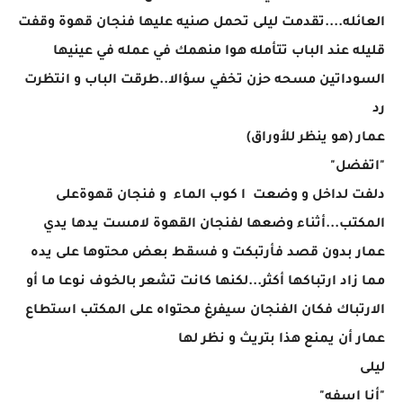
العائله....تقدمت ليلى تحمل صنيه عليها فنجان قهوة وقفت
قليله عند الباب تتأمله هوا منهمك في عمله في عينيها
السوداتين مسحه حزن تخفي سؤالا..طرقت الباب و انتظرت
رد
عمار (هو ينظر للأوراق)
"اتفضل"
دلفت لداخل و وضعت ا كوب الماء و فنجان قهوةعلى
المكتب...أثناء وضعها لفنجان القهوة لامست يدها يدي
عمار بدون قصد فأرتبكت و فسقط بعض محتوها على يده
مما زاد ارتباكها أكثر...لكنها كانت تشعر بالخوف نوعا ما أو
الارتباك فكان الفنجان سيفرغ محتواه على المكتب استطاع
عمار أن يمنع هذا بتريث و نظر لها
ليلى
"أنا اسفه"