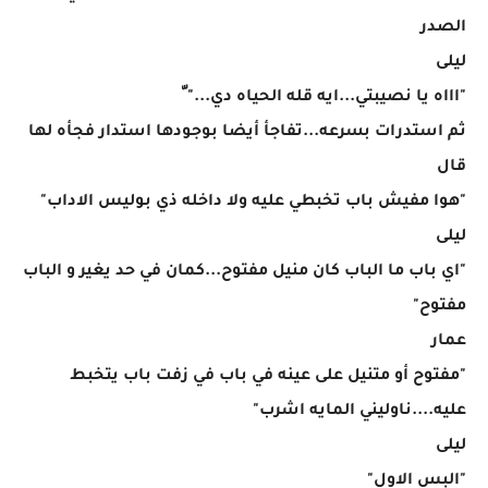
الصدر
ليلى
"اااه يا نصيبتي...ايه قله الحياه دي..." ّ
ثم استدرات بسرعه...تفاجأ أيضا بوجودها استدار فجأه لها
قال
"هوا مفيش باب تخبطي عليه ولا داخله ذي بوليس الاداب"
ليلى
"اي باب ما الباب كان منيل مفتوح...كمان في حد يغير و الباب
مفتوح"
عمار
"مفتوح أو متنيل على عينه في باب في زفت باب يتخبط
عليه....ناوليني المايه اشرب"
ليلى
"البس الاول"