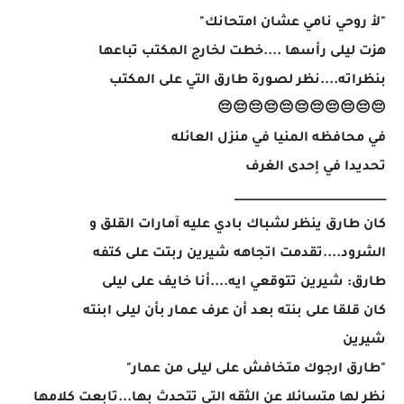
"لأ روحي نامي عشان امتحانك"
هزت ليلى رأسها ....خطت لخارج المكتب تباعها
بنظراته....نظر لصورة طارق التي على المكتب
😔😔😔😔😔😔😔😔😔😔😔
في محافظه المنيا في منزل العائله
تحديدا في إحدى الغرف
____________________________
كان طارق ينظر لشباك بادي عليه آمارات القلق و
الشرود....تقدمت اتجاهه شيرين ربتت على كتفه
طارق: شيرين تتوقعي ايه....أنا خايف على ليلى
كان قلقا على بنته بعد أن عرف عمار بأن ليلى ابنته
شيرين
"طارق ارجوك متخافش على ليلى من عمار"
نظر لها متسائلا عن الثقه التي تتحدث بها...تابعت كلامها