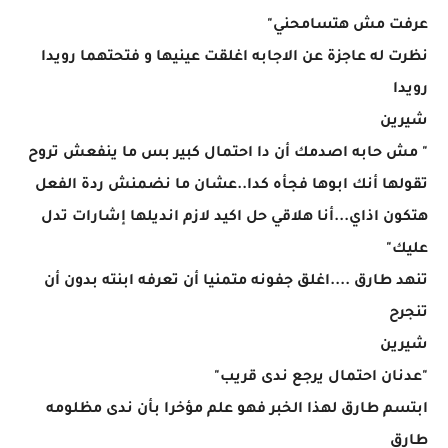
عرفت مش هتسامحني"
نظرت له عاجزة عن الاجابه اغلقت عينيها و فتحتهما رويدا
رويدا
شيرين
" مش حابه اصدمك أن دا احتمال كبير بس ما ينفعش تروح
تقولها أنك ابوها فجأه كدا..عشان ما نضمنش ردة الفعل
هتكون اذاي...أنا هلاقي حل اكيد لازم انديلها إشارات تدل
عليك"
تنهد طارق ....اغلق جفونه متمنيا أن تعرفه ابنته بدون أن
تنجرح
شيرين
"عدنان احتمال يرجع ندى قريب"
ابتسم طارق لهذا الخبر فهو علم مؤخرا بأن ندى مظلومه
طارق