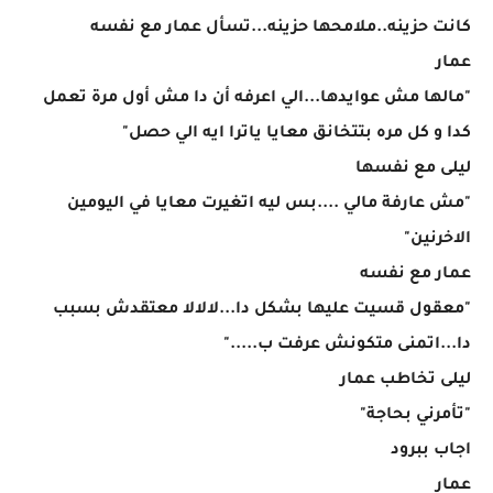
كانت حزينه..ملامحها حزينه...تسأل عمار مع نفسه
عمار
"مالها مش عوايدها...الي اعرفه أن دا مش أول مرة تعمل
كدا و كل مره بتتخانق معايا ياترا ايه الي حصل"
ليلى مع نفسها
"مش عارفة مالي ....بس ليه اتغيرت معايا في اليومين
الاخرنين"
عمار مع نفسه
"معقول قسيت عليها بشكل دا...لالالا معتقدش بسبب
دا...اتمنى متكونش عرفت ب....."
ليلى تخاطب عمار
"تأمرني بحاجة"
اجاب ببرود
عمار