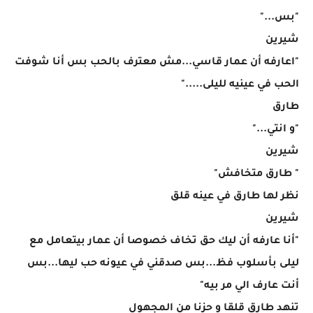
"بس..."
شيرين
"اعارفه أن عمار قاسي...مش معترف بالحب بس أنا شوفت
الحب في عينيه لليلى....."
طارق
"و انتي..."
شيرين
" طارق متخافش"
نظر لها طارق في عينه قلق
شيرين
"أنا عارفه أن ليك حق تخاف خصوصا أن عمار بيتعامل مع
ليلى بأسلوب فظ...بس صدقني في عيونه حب ليها...بس
أنت عارف الي مر بيه"
تنهد طارق قلقا و حزنا من المجهول