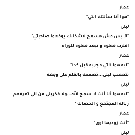
عمار
"هوا أنا سألتك انتي"
ليلى
"لأ بس مش هسمح لاشكالك يوقعوا صاحبتي"
اقترب خطوه و تبعد خطوه للوراء
عمار
"ليه هوا انتي مجربه قبل كدا"
تتعصب ليلى...تصفعه بالقلم على وجهه
ليلى
"ليه هوا أنا أنت لا سمح الله...ولا فكريني من الي تعرفهم
زباله المجتمع و الحصاله "
عمار
"أنت زوديها اوى"
ليلى