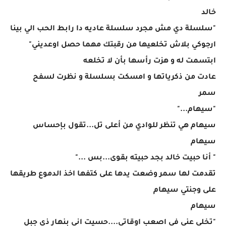
خالد
"سلسلة دي مش مجرد سلسلة عاديه دا رابط الحب الي بينا
ارجوكي بلاش تخلعيها من رقبتك مهما حصل اوعديني"
ابتسمت له و هزت رأسها بأن لا تخلعه
عادت من ذكرياتها و امسكت بسلسلة و نظرت لسفح
سمر
"سيهام..."
سيهام هي تنظر للوادي من أعلى تل...تقول بإحساس
سيهام
" أنا حبيت خالد بجد حبيته بقوى...بس ..."
تقدمت لها سمر وضعت يدها على كتفها اخذ الدموع طريقها
على وجنتي سيهام
سيهام
"تخلى عني في اصعب اوقاتي....حسيت اني بنهار ذي جبل