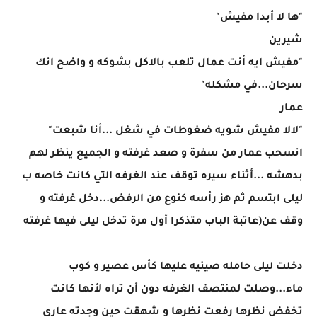
"ها لا أبدا مفيش"
شيرين
"مفيش ايه أنت عمال تلعب بالاكل بشوكه و واضح انك
سرحان...في مشكله"
عمار
"لالا مفيش شويه ضغوطات في شغل ...أنا شبعت"
انسحب عمار من سفرة و صعد غرفته و الجميع ينظر لهم
بدهشه ...أثناء سيره توقف عند الغرفه التي كانت خاصه ب
ليلى ابتسم ثم هز رأسه كنوع من الرفض...دخل غرفته و
وقف عن(عاتبة الباب متذكرا أول مرة تدخل ليلى فيها غرفته
دخلت ليلى حامله صينيه عليها كأس عصير و كوب
ماء...وصلت لمنتصف الغرفه دون أن تراه لأنها كانت
تخفض نظرها رفعت نظرها و شهقت حين وجدته عاري