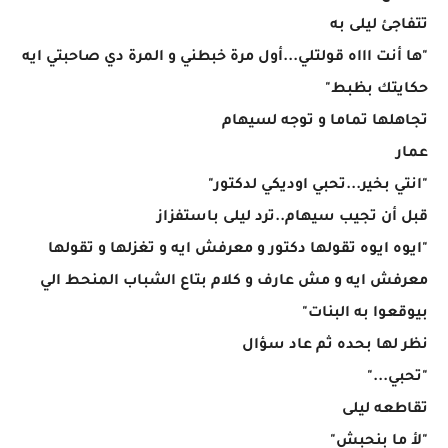
تتفاجئ ليلى به
"ها أنت اااه قولتلي...أول مرة خبطني و المرة دي صاحبتي ايه
حكايتك بظبط"
تجاهلها تماما و توجه لسيهام
عمار
"انتي بخير...تحبي اوديكي لدكتور"
قبل أن تجيب سيهام..ترد ليلى باستفزاز
"ايوه ايوه تقولها دكتور و معرفش ايه و تغزلها و تقولها
معرفش ايه و مش عارف و كلام بتاع الشباب المنحط الي
بيوقعوا به البنات"
نظر لها بحده ثم عاد سؤال
"تحبي..."
تقاطعه ليلى
"لأ ما بنحبش"