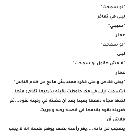
"لو سمحت"
ليلى هي تعافر
"سيبني"
عمار
"لو سمحت"
ليلى
"لا مش هقول لو سمحت"
عمار
"يبقى خلاص و على فكرة معنديش مانع من كلام الناس"
ابتسمت ليلى في مكر حاوطت رقبته بذرعيها تفاجئ منها..
لكنها فجأه دفعها بعيدا بعد أن عضته في رقبته بقوه...ثم
ضربته بقوه بقدمها في قصبه رجله و جريت
فلاش أن
يتعجب من ذاته ....يهز رأسه بعنف يوهم نفسه انه لا يجب