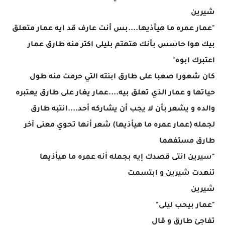
شيرين
"عمار عمره ما هيأذيها....بس أنت عارف قد ايه عمار متعلق
بيك هوا حاسس بأنك هتهتم بليلى اكتر منه طارق عمار
اعتبرك ابوه"
كان شعورا صعبا على طارق ابنته التي حرمت منه طول
حياتها و عمار الذي تعلق بيه....عمار يغار على طارق يعتبره
والده و يشعر بأن لا يجب أن يشاركه أحد....انتبه طارق
لجمله (عمار عمره ما هيأذيها) شعر أنها تحوي معنى آخر
طارق مستفهما
"سيرين انتى قصدك إيه بجمله أنه عمره ما هيأذيها
تنهدت شيرين و ابتسمت
شيرين
"عمار بيحب ليلى"
تفاجئ طارق و قال