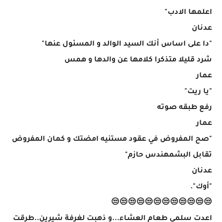
اعلمها الادب"
عدنان
"دا على اساس أنك السيد الوالد و المسئول عنها"
شرد قليلا متذكرا كلامها عن والدها و همس
عمار
"يا ريت"
رفع طبقه صوته
عمار
"صح المفروض في عقود مستنيه امضتك و كمان المفروض
تقابل البشمهندس حازم"
عدنان
"أوك".
😒😒😒😒😒😒😒😒😒😒😒😒
اعدت سلمى طعام العشاء...و ذهبت لغرفة شيرين..طرقت