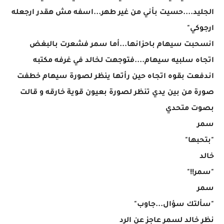
الجليد....حسيت بأني من غير طهر...اسفه مش هقدر ارجعله
ارجوكي"
انسحبت سيهام باحزانها...أما سمر فشعرت بالبغض
اتجاه سلبيه سيهام....فتوجهت لخالد في غرفه مكتبه
اندفعت بقوه اتجاه حين رأتها ينظر لصورة سيهام خطفت
صورة من بين يدي تنظر لصورة بعيون قوية خارقه و قالت
بصوت متحدي
سمر
"بتحبها"
خالد
"سمر!!"
سمر
"سألتك سؤال...جاوب"
نظر خالد لسمر عاجز عن الرد