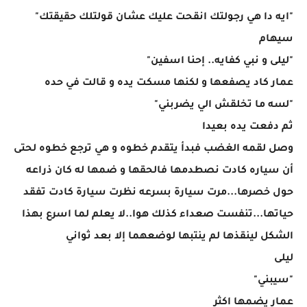
"ايه دا هي رجولتك انقحت عليك عشان قولتلك حقيقتك"
سيهام
"ليلى و نبي كفايه.. إحنا اسفين"
عمار كاد يصفعها و لكنها مسكت يده و قالت في حده
"لسه ما تخلقش الي يضربني"
ثم دفعت يده بعيدا
وصل لقمه الغضب فبدأ يتقدم خطوه و هي ترجع خطوه لحتى
أن سياره كادت نصطدمها فالحقها و ضمها له كان ذراعه
حول خصرها...مرت سيارة بسرعه نظرت سيارة كادت تفقد
حياتها...تنفست صعداء كذلك هوا..لا يعلم لما اسرع بهذا
الشكل لينقذها لم ينتبها لوضعهما إلا بعد ثواني
ليلى
"سيبني"
عمار يضمها اكثر