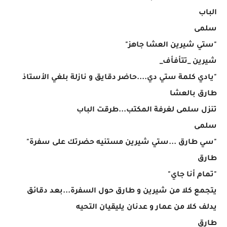
الباب
سلمى
"ستي شيرين العشا جاهز"
شيرين _تتأفأف_
"يادي كلمة ستي دي....حاضر دقايق و نازلة بلغي الأستاذ
طارق بالعشا
تنزل سلمى لغرفة المكتب...طرقت الباب
سلمى
"سي طارق ...ستي شيرين مستنيه حضرتك على سفرة"
طارق
"تمام أنا جاي"
يتجمع كلا من شيرين و طارق حول السفرة...بعد دقائق
يدلف كلا من عمار و عدنان يليقيان التحيه
طارق