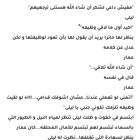
"مفيش داعي لشكر أن شاء الله هستنى ترجعيهم"
ليلى
"اكيد أول ما لاقي وظيفه" ّ
ينظر لها حائرا يريد أن يقول لها بأن تعود لوظيفتها و لكن
عدل عن كلامه
عمار
"أن شاء الله تلاقي.."
قال في نفسه
عمار
"أتمنى لو تعملي عندنا..عشان اشوفك قدامي...اااه لو لقيت
وظيفه تلزمك تكوني جنبي يا ليلى"
ابتسم في خفوت و ظلت ليلى تنظر لمياه النيل و الطيور التي
بالسماء تبتسم لهم تبتسم للآمال المحلقه...كان عمار
ينظر لسعادة التي تغلفها..نظرت له ليلى