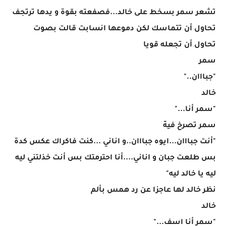
تشعر سمر بسخط على خالد...فصفعته بقوة و يدها ترتجف
تحاول أن تتماسك لكن دموعها انسابت قالت بصوت
تحاول أن تجعله قويا
سمر
"جبااان.."
خالد
"سمر أنا..."
سمر تصرخ فيهّ
"أنت جبااان...ايوه جبااان..و اناني ...كنت فاكراك عكس كدة
بس طلعت جبان و اناني....أنا احترمتك بس أنت خذلتني ليه
ليه يا خالد ليه"
نظر خالد لها عاجزا عن رد همس بألم
خالد
"سمر أنا اسف..."