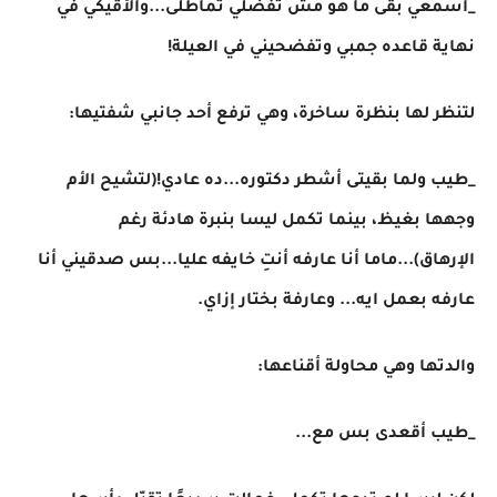
_أسمعي بقى ما هو مش تفضلي تماطلى...والأقيكي في
نهاية قاعده جمبي وتفضحيني في العيلة!
لتنظر لها بنظرة ساخرة، وهي ترفع أحد جانبي شفتيها:
_طيب ولما بقيتى أشطر دكتوره...ده عادي!(لتشيح الأم
وجهها بغيظ، بينما تكمل ليسا بنبرة هادئة رغم
الإرهاق)...ماما أنا عارفه أنتِ خايفه عليا...بس صدقيني أنا
عارفه بعمل ايه... وعارفة بختار إزاي.
والدتها وهي محاولة أقناعها:
_طيب أقعدى بس مع...