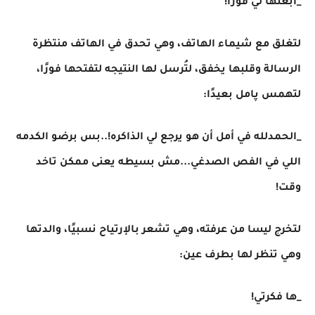
_ابعتها لي فورًا!
لتغلق مع شيماء الهاتف، وهي تحدق في الهاتف منتظرة
الرسالة وقلبها يخفق، لتُرسل لها النتيجه لتفتحها فورًا،
لتهمس پامل بعيدًا:
_الحمدلله في أمل أن هو يرجع لي الذاكره!..بس برضو الكدمه
اللي في الفص الصدغي...مش بسيطه يعنى ممكن تاخد
وقت!
لتخرج ليسا من عرفته، وهي تشعر بالإرتياح نسبيًا، والدتها
وهي تنظر لها بطرف عين:
_ها فكرتي!