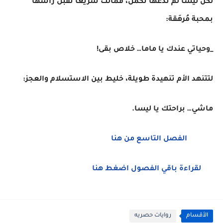
لكن ليسا لم تدعها تكمل، فمالت سريعًا تقبّل رأسها
بمحبة مُرهَقة:
_وحياتي عندك يا ماما… خلاص بقى!
لتتنهد الأم تنهيدة طويلة، خليط بين الاستسلام والعجز:
ماشي… براحتك يا ليسا.
الفصل التاسع من هنا
لقراءة باقي الفصول اضغط هنا
الأقسام
روايات حصريه