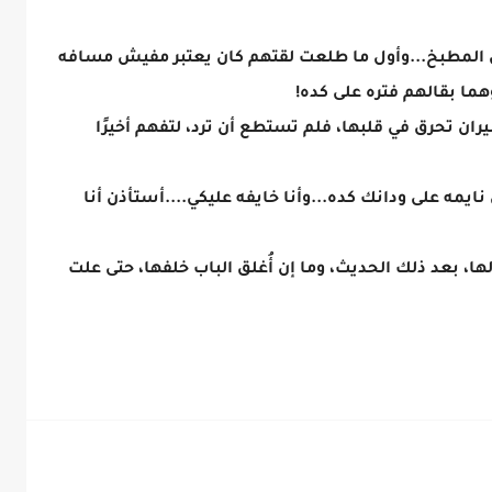
ي المطبخ...وأول ما طلعت لقتهم كان يعتبر مفيش مسافه
وهما بقالهم فتره على كده!
ان تحرق في قلبها، فلم تستطع أن ترد، لتفهم أخيرًا
مه على ودانك كده...وأنا خايفه عليكي....أستأذن أنا
 بعد ذلك الحديث، وما إن أُغلق الباب خلفها، حتى علت