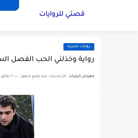
قصتي للروايات
روايات حصريه
رواية وخذلني الحب الفصل السادس6بقلم شر
مهرجان الرويات
اخر تحديث :
منذ بضع شهور
1 دقائق للقراءة