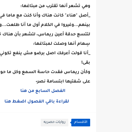
وهي تشعر أنها تقترب من مبتاغها:
_أصل "هناء" كانت هناك وأنا كنت مع ماما ف
بينهم...وغيروا في الكلام أول ما أنا طلعت...
لتتسع حدقة أعين ريماس، لتشعر بأن هناك نير
سِهام أنها وصلت لمبتاغها:
_أنا قولت أعرفك اصل برضو مش ينفع تكوني ناي
بقى!
وكأن ريماس فقدت حاسة السمع وكل ما حولها،
على شفتيها ابتسامة نصر٠
الفصل السابع من هنا
لقراءة باقي الفصول اضغط هنا
الأقسام
روايات حصريه