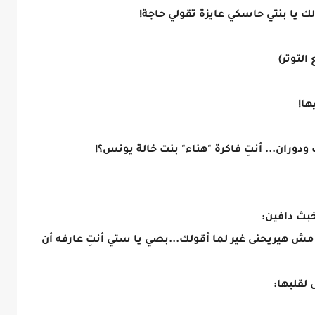
لك يا بنتي حاسكي عايزة تقولي حاجة!
التوتر)
ها!
دوران... أنتِ فاكرة "هناء" بنت خالة يونس؟!
خبث دافين:
 هيريحنى غير لما أقولك...بصي يا ستي أنتِ عارفه أن
 لقلبها: