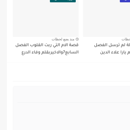
حظات
منذ بضع لحظات
ة لم ترسل الفصل
قصة الام التي ربت القلوب الفصل
السابع7والاخيربقلم وفاء الدرع