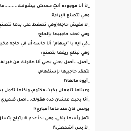
_لأ أنا موجوده أنتِ محدش بيشوفك.........ما
وهي تتصنع البراءة:
_لا مفيش حاجه!(وهي تضغط على يدها تتصنع 
وهي تعقد حاجبيها بإلحاح:
_في ايه يا "سِهام" أنا حاسه أن في حاجه مخبي
وهي تبتلع ريقها بتصنع:
_أصل...أصل يعني بصي أنا هقولك من غير لف و
لتعقد حاجبيها بإستفهام:
_أيوه مالها؟!
وعيناها تلمعان بخبث مكتوم، ولكنها تكمل ب
_أنا بحبك علشان كده هقولك...أصل ضميري مش
يونس كان عند ماما أمبارح؟!
لتهز رأسها بنفي، وهي بدأ عدم الارتياح يتسلل
_لأ بس أشمعنى؟!