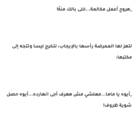
_هروح أعمل مكالمة...خلى بالك منهُ!
لتهز لها الممرضة رأسها بالإيجاب، لتخرج ليسا وتتجه إلى
مكتبها:
_أيوه يا ماما...معلشي مش هعرف أجى انهارده...أيوه حصل
شوية ظروف!