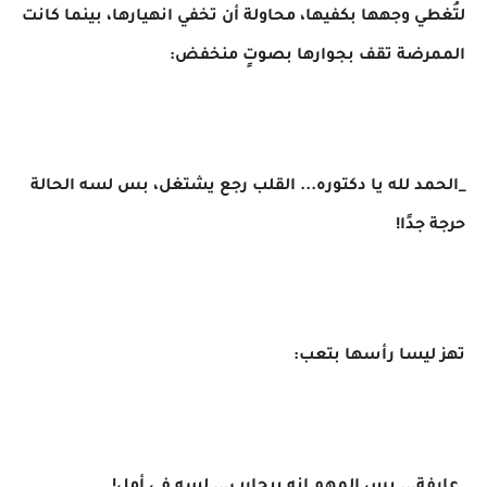
لتُغطي وجهها بكفيها، محاولة أن تخفي انهيارها، بينما كانت
الممرضة تقف بجوارها بصوتٍ منخفض:
_الحمد لله يا دكتوره... القلب رجع يشتغل، بس لسه الحالة
حرجة جدًا!
تهز ليسا رأسها بتعب: