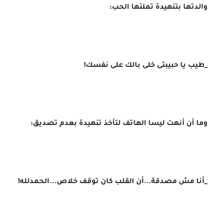
والدتها بتنهيدة تملئها الحب:
_طيب يا حبيبتى خلى بالك على نفسك!
وما أن أنهت ليسا الهاتف لتأخذ تنهيدة بعدم تصديق:
_أنا مش مصدقة...أن القلب كان توقف خلاص...الحمدلله!