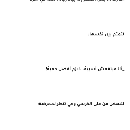
_عارفة... بس المهم إنه بيحارب... لسه في أمل!
لتمتم بين نفسها:
_أنا مينفعش أسيبهُ...لازم أفضل جمبهُ!
لتنهض من على الكرسي وهي تنظر لممرضة: