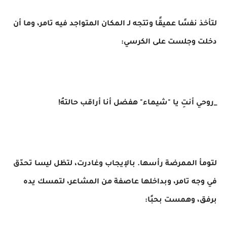
لتأخذ نفسًا عميقًا وتتجه لـ المكان المتواجد فيه تامر، وما أن
دخلت وجلست على الكرسي:
_روحي أنتِ يا "شيماء" هفضل أنا أراقب حالتهُ!
لتومأ الممرضة رأسها. بالإيجاب وغادرت، لتظل ليسا تحدّق
في وجه تامر، وبداخلها عاصفة من المشاعر، لتمسك يده
برفق، وهمست بحبًا: