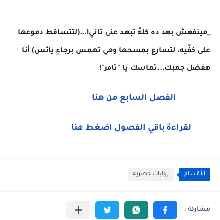
_مينفعش بعد ده كلهُ تبعد عنى تاني!...(لتتساقط دموعها
على كفّيه، لتسارع بمسحها وهي تهمس برجاءٍ يائس) أنا
هفضل جمبك...تماسك يا "تامر"!
الفصل السابع من هنا
لقراءة باقي الفصول اضغط هنا
الأقسام
روايات حصريه