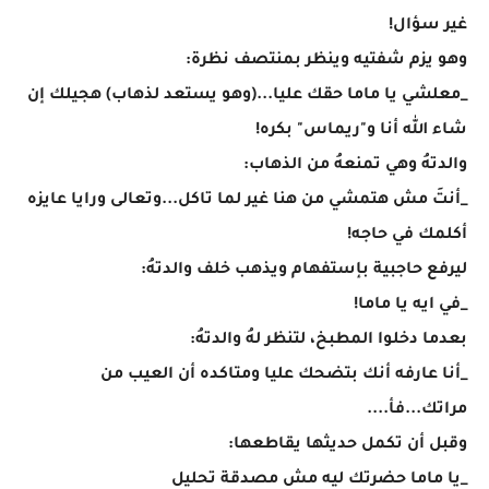
غير سؤال!
وهو يزم شفتيه وينظر بمنتصف نظرة:
_معلشي يا ماما حقك عليا...(وهو يستعد لذهاب) هجيلك إن
شاء الله أنا و"ريماس" بكره!
والدتهُ وهي تمنعهُ من الذهاب:
_أنتَ مش هتمشي من هنا غير لما تاكل...وتعالى ورايا عايزه
أكلمك في حاجه!
ليرفع حاجبية بإستفهام ويذهب خلف والدتهُ:
_في ايه يا ماما!
بعدما دخلوا المطبخ، لتنظر لهُ والدتهُ:
_أنا عارفه أنك بتضحك عليا ومتاكده أن العيب من
مراتك...فأ....
وقبل أن تكمل حديثها يقاطعها:
_يا ماما حضرتك ليه مش مصدقة تحليل