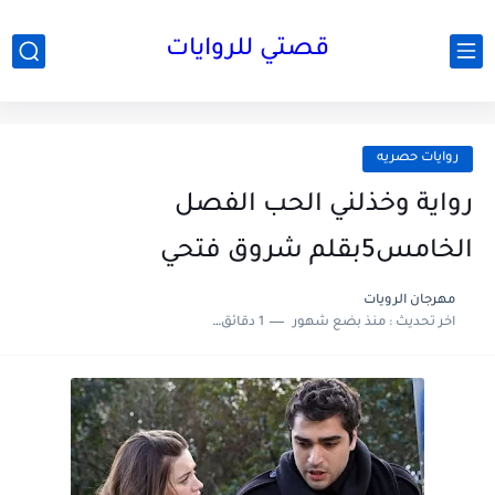
قصتي للروايات
روايات حصريه
رواية وخذلني الحب الفصل
الخامس5بقلم شروق فتحي
مهرجان الرويات
اخر تحديث :
منذ بضع شهور
1 دقائق للقراءة