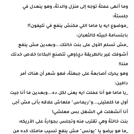
وما أنهى عملهُ توجه إلى منزل والدتهُ، وهو ينعدل في
جلستهُ:
_موضوع ايه يا ماما اللي مكنش ينفع في تليفون؟!
بابتسامة خبيثه كالثعبان:
_مش تسلم الأول على بنت خالتك...وبعدين مش ينفع
أشوفك غير بالطريقة دي(وهي تتصنع البكاء) خلاص خدتك
مننا!
وهو يحرك أصابعهُ على جبهتهُ، فهو شعر أن هناك أمر
دافين:
_يا ماما هو أنا عملت ايه يعنى لكل ده...وبعدين ما أنا جيت
أول ما كلمتينى...و"ريماس" ملهاش علاقه بأنى مش أجى
أنا أنشغلت في الشغل بس معلشي!
بنت خالتهُ وهي تقترب منه وتجلس بجوارهُ على الأريكه:
_ما هو برضو يا "يونس" مش ينفع تسيب مامتك كده من