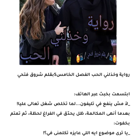
رواية وخذلني الحب الفصل الخامس5بقلم شروق فتحي
ابتسمت بخبث عبر الهاتف:
_لأ مش ينفع في تليفون...لما تخلص شغل تعالى عليا!
بعدما أنهى المكالمة، ظل يحدّق في الفراغ لحظة، ثم تمتم
بخفوت:
_يا ترى موضوع ايه اللي عايزه تكلمنى في؟!