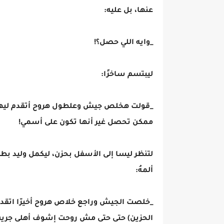
عنها، بل عليه:
_وايه اللي حصل؟!
ليبتسم ساخرًا:
_قولت هخلص جيش وعلطول هروح أتقدم ليها.
ممكن تحصل غير أنها تكون على أسمي!
لتنظر ليسا إلى الأسفل بحزن، ليكمل وليد بطع
ألمهُ:
_خلصت الجيش وراجع خلاص هروح أخيرّا اتقدم
الحزين) حتى حتى مش روحت إشوف أهلى جريت ع