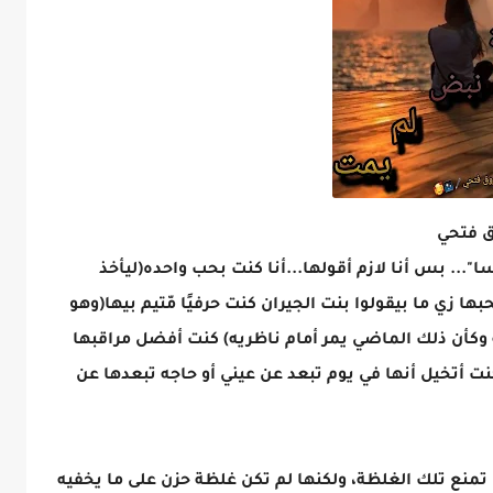
ا"... بس أنا لازم أقولها...أنا كنت بحب واحده(ليأخذ
ا زي ما بيقولوا بنت الجيران كنت حرفيًا مّتيم بيها(وهو
كأن ذلك الماضي يمر أمام ناظريه) كنت أفضل مراقبها
ت أتخيل أنها في يوم تبعد عن عيني أو حاجه تبعدها عن
 تمنع تلك الغلظة، ولكنها لم تكن غلظة حزن على ما يخفيه