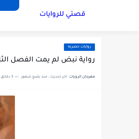
قصتي للروايات
روايات حصريه
رواية نبض لم يمت الفصل الثاني2 بقلم شروق ف
مهرجان الرويات
اخر تحديث :
منذ بضع شهور
3 دقائق للقراءة