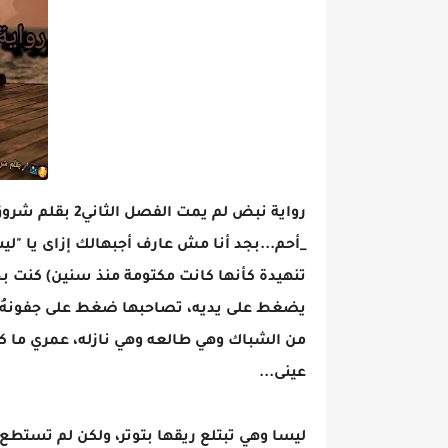
رواية نبض لم يمت الفصل الثاني2 بقلم شروق فتحي
_أحم...بجد أنا مش عارف أجبهالك إزاى يا "ليس
تنهيدة كأنها كانت مكتومة منذ سنين) كنت بحبه
يضغط على يديه، تصاحبها ضغط على جفونهُ و
من الشباك وهي طالعه وهي نازله، عمري ما كن
عينى...
ليسا وهي تبتلع ريقها بتوتر، ولكن لم تستطع