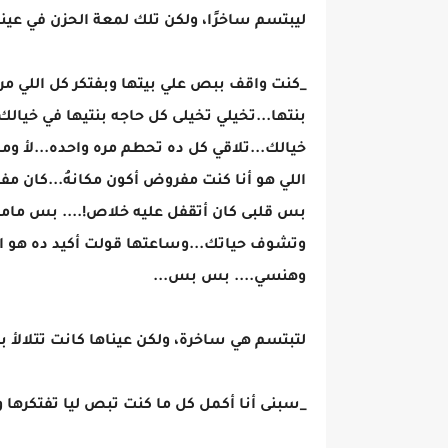
ليبتسم ساخرًا، ولكن تلك لمعة الحزن في عيني
_كنت واقف ببص علي بيتها وبفتكر كل اللي مر
بنتها...تخيلي تخيلى كل حاجه بنتيها في خيا
خيالك...تلاقي كل ده تحطم مره واحده...لأ 
اللي هو أنا كنت مفروض أكون مكانهُ...كان م
بس قلبى كان أتقفل عليه خلاص!.... بس ماما ز
وتشوف حياتك...وساعتها قولت أكيد ده هو الح
وهنسي.... بس بس...
لتبتسم هي ساخرة، ولكن عيناها كانت تتلالأ ب
_سبنى أنا أكمل كل ما كنت تبص ليا تفتكرها 