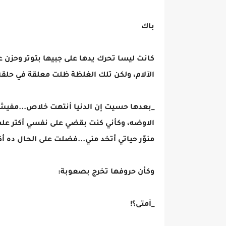
باك
كانت ليسا تحرك يدها على جبيها بتوتر وحزن علي
الآلام، ولكن تلك الغلظة ظلت معلقة في حلقة
_بعدها حسيت إن الدنيا أنتهت خلاص...مفي
الاوضه، وكأني كنت بقضي على نفسي أكتر علشا
منوّر حياتي أتخد مني...فضلت على الحال ده 
وكأن حروفها تخرج بصعوبة:
_أمتى؟!