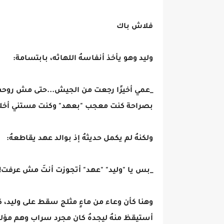
فلاش باك
وليد وهو يأخذ أنفاسهُ اللهاثه، بابتسامة:
_عمي أخيرًا رجعت من الجيش...حتى مش روحت أ
بصراحة كنت معجب "بعهد" وكنت مستني أخل
ولكنهُ لم يكمل حديثهُ إذ بوالد عهد يقاطعهُ:
_بس يا "وليد" "عهد" أتجوزت أنتَ مش عرفت!
وهنا كأن وعاء من ماءٍ مثلج سقط على وليد، ك
أستيقظ منهُ ليجدهُ كان مجرد سراب وهم مؤل