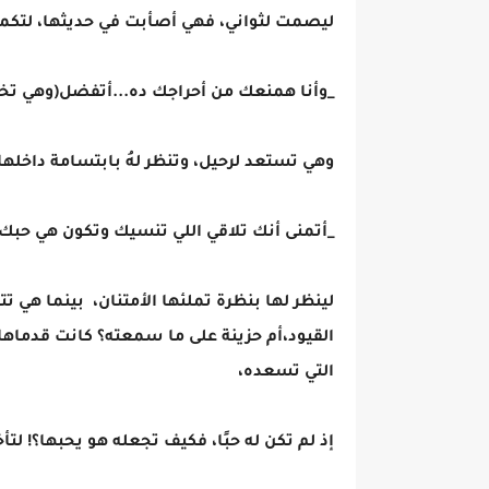
ليصمت لثواني، فهي أصأبت في حديثها، لتكم
_وأنا همنعك من أحراجك ده...أتفضل(وهي تخلع
وهي تستعد لرحيل، وتنظر لهُ بابتسامة داخلها
_أتمنى أنك تلاقي اللي تنسيك وتكون هي حبك 
لينظر لها بنظرة تملئها الأمتنان، بينما هي ت
القيود،أم حزينة على ما سمعته؟ كانت قدماها 
التي تسعده،
إذ لم تكن له حبًا، فكيف تجعله هو يحبها؟! لت