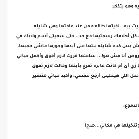
ه وهو يتذكر:
يت بيه...لقيتها طالعه من عند مامتها وهي شايله
لك كل أحلامك رسمتيها مع حد...حتى سميتى أسم ولادك في
ومش بس كده شايله بنتها على أيدها وجوزها ماشي جمبها،
فروض أنا مش هو!... ساعتها قررت لازم أفوق وأكمل حياتي
ي أى أم كانت عايزه تفرح بأبنها وقالت لازم تفوق
ل اللي هيخلينى أرجع لنفسي، وأكيد حياتي هتتغير
الدموع:
وتتخيلها هي مكاني...صح!