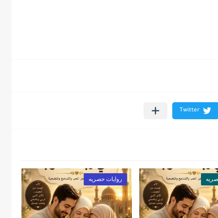
صريه
روايات حصريه