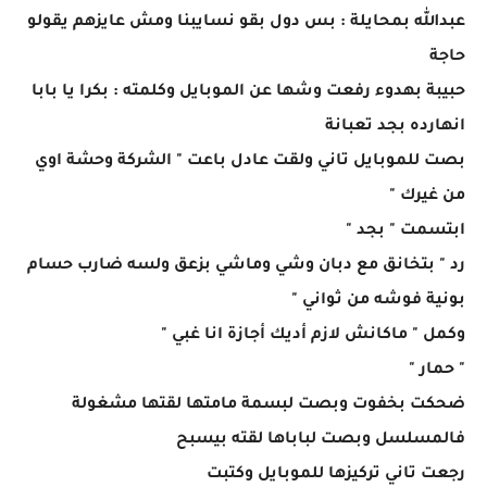
عبدالله بمحايلة : بس دول بقو نسايبنا ومش عايزهم يقولو
حاجة
حبيبة بهدوء رفعت وشها عن الموبايل وكلمته : بكرا يا بابا
انهارده بجد تعبانة
بصت للموبايل تاني ولقت عادل باعت " الشركة وحشة اوي
من غيرك "
ابتسمت " بجد "
رد " بتخانق مع دبان وشي وماشي بزعق ولسه ضارب حسام
بونية فوشه من ثواني "
وكمل " ماكانش لازم أديك أجازة انا غبي "
" حمار "
ضحكت بخفوت وبصت لبسمة مامتها لقتها مشغولة
فالمسلسل وبصت لباباها لقته بيسبح
رجعت تاني تركيزها للموبايل وكتبت