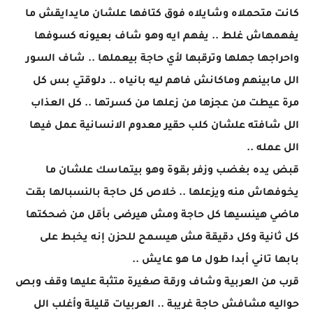
كانت متحملاه وشايلاه فوق كتافها علشان مايدايقش ما
يفهمهاش غلط .. يفهم ايه وهو شاف بعيونه كسوفها
واحراجها جهلها وترقبها لأي حاجة بيعملها .. شاف السور
الل مابينهم وماكانش فاهم ليه بانياه .. دلوقتي بس كل
مرة عيطت من عجزها من زعلها من كسرتها .. كل العذاب
الل شافته علشان كلب حقير معدوم الانسانية عمل فيها
الل عمله ..
قبض يده بغضب وزفر بقوة وهو بيتماسك علشان ما
يخوفهاش منه ويزعلها .. خلاص كل حاجة بالنسبالها بقت
ماضي هينسيها كل حاجة ومش هيرضى بأقل من ضحكتها
كل ثانية وكل دقيقة مش هيسمح للحزن إنه يخبط على
بابها تاني أبدا طول ما هو عايش ..
قرب من العربية وشاف ورقة صغيرة متثبة عليها وقف وبص
حواليه مشافش حاجة غريبة .. العربيات قليلة وأغلب الل