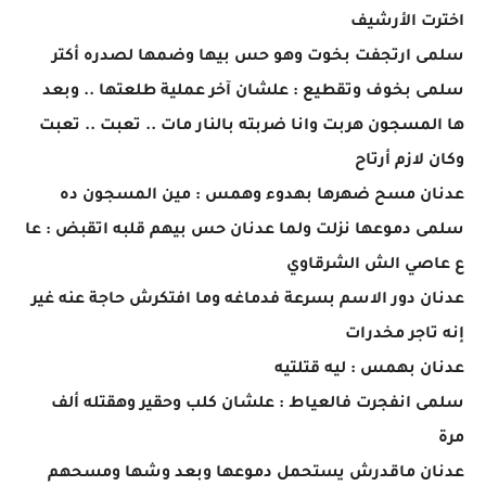
اخترت الأرشيف
سلمى ارتجفت بخوت وهو حس بيها وضمها لصدره أكتر
سلمى بخوف وتقطيع : علشان آخر عملية طلعتها .. وبعد
ها المسجون هربت وانا ضربته بالنار مات .. تعبت .. تعبت
وكان لازم أرتاح
عدنان مسح ضهرها بهدوء وهمس : مين المسجون ده
سلمى دموعها نزلت ولما عدنان حس بيهم قلبه اتقبض : عا
ع عاصي الش الشرقاوي
عدنان دور الاسم بسرعة فدماغه وما افتكرش حاجة عنه غير
إنه تاجر مخدرات
عدنان بهمس : ليه قتلتيه
سلمى انفجرت فالعياط : علشان كلب وحقير وهقتله ألف
مرة
عدنان ماقدرش يستحمل دموعها وبعد وشها ومسحهم