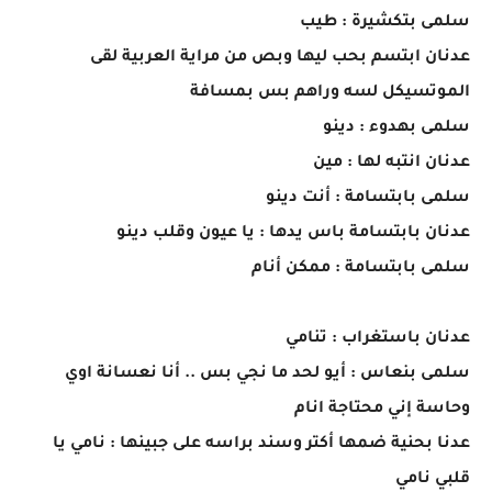
سلمى بتكشيرة : طيب
عدنان ابتسم بحب ليها وبص من مراية العربية لقى
الموتسيكل لسه وراهم بس بمسافة
سلمى بهدوء : دينو
عدنان انتبه لها : مين
سلمى بابتسامة : أنت دينو
عدنان بابتسامة باس يدها : يا عيون وقلب دينو
سلمى بابتسامة : ممكن أنام
عدنان باستغراب : تنامي
سلمى بنعاس : أيو لحد ما نجي بس .. أنا نعسانة اوي
وحاسة إني محتاجة انام
عدنا بحنية ضمها أكتر وسند براسه على جبينها : نامي يا
قلبي نامي