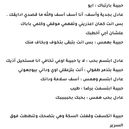
حبيبة بارتباك : ايو
عادل بجدية وأسف: أنا آسف آسف والله ما قصدي ادايقك .
بس انت كمان اعذريني وتفهمي موقفي وكلمي باباك
علشان آجي أخطبك
حبيبة بهمس : بس انت بتبقى بتخوف وبخاف منك
عادل ابتسم بحب : لا يا حبيبة اوعي تخافي انا مستحيل أذيك
حبيبة بتذمر طفولي : أنت بتزعقلي اوي وداني بيوجعوني
عادل ابتسم وهمس : آسف سلامة ودانك
حبيبة ابتسمت برضا : طيب
عادل بحب همس : بحبك بحبببببك
حبيبة اتكسفت وقفلت السكة وهي بتضحك وتنططت فوق
السرير