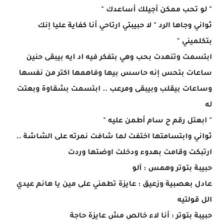
" لو تحب ممكن أجيلك أساعدك "
ثواني وجاها الرد " لا حبيبتي ارتاحي أنا كفاية عليا إنك
بتكلميني "
ابتسمت وتنهدت بحب وهي بتفكر فيه اد ايه بيبقى حنين
ساعات بتحس إنه حاسس بيها وفاهمها اكتر من نفسها
وساعات بيقلب وبيبقى ومرعب .. ابتسمت بشقاوة وبعتت
له
" ابعتل رقم ح سام أطمن عليه "
ثواني وابتسامتها اختفت لما شافت نمرته على الشاشة ..
ارتبكت وقامت بهدوء ودخلت اوضتها وردت
حبيبة بتوتر وهمس : آلو
عادل بعصبية وزعيق : عايزة تطمني على مين يا هانم عيدي
الل قولتيه
حبيبة بتوتر : أنا لاء خالص مش عايزة حاجة