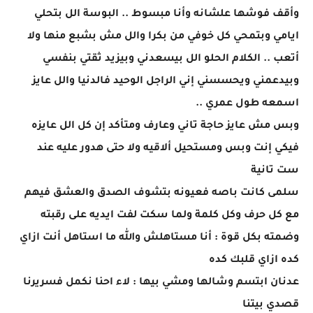
وأقف فوشها علشانه وأنا مبسوط .. البوسة الل بتحلي
ايامي وبتمحي كل خوفي من بكرا والل مش بشبع منها ولا
أتعب .. الكلام الحلو الل بيسعدني وبيزيد ثقتي بنفسي
وبيدعمني ويحسسني إني الراجل الوحيد فالدنيا والل عايز
اسمعه طول عمري ..
وبس مش عايز حاجة تاني وعارف ومتأكد إن كل الل عايزه
فيكي إنت وبس ومستحيل ألاقيه ولا حتى هدور عليه عند
ست تانية
سلمى كانت باصه فعيونه بتشوف الصدق والعشق فيهم
مع كل حرف وكل كلمة ولما سكت لفت ايديه على رقبته
وضمته بكل قوة : أنا مستاهلش والله ما استاهل أنت ازاي
كده ازاي قلبك كده
عدنان ابتسم وشالها ومشي بيها : لاء احنا نكمل فسريرنا
قصدي بيتنا