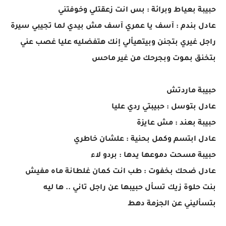
حبيبة بعياط وبرائة : بس انت زعقتلي وخوفتني
عادل بندم : آسف يا عمري آسف مش بيدي لما تجيبي سيرة
راجل غيري بتجنن وبيتهيألي إنك هتفضليه عليا غصب عني
بتخنق بموت وبجرحك من غير ماحس
حبيبة ماردتش
عادل بتوسل : حبيبتي ردي عليا
حبيبة بعند : مش عايزة
عادل ابتسم وكمل بحنية : علشان خاطري
حبيبة مسحت دموعها يدها : بردو لاء
عادل ضحك بخفوت : طب انت كمان غلطانة ماه مفيش
بنت حلوة زيك تسأل حبيبها عن راجل تاني .. ها ليه
بتسأليني عن الجزمة دهط