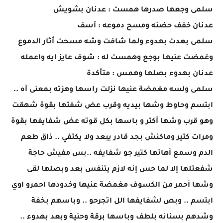
سلمى وجعها صدرها همست : عدنان بشويش
عدنان خفف حضنه ومسح دموعه : آسف
سلمى بعدت بهدوء ولما شافت وشه مسحت أثار الدموع
وغمضت عنيها بوجع وهمست له : شوف عايز ايه واعمله
عدنان بهدوء بصلها وهمس : متأكدة
سلمى ولسه مغمضة عنيها نزلت راسها وهزته بمعنى آه ..
ابتسم وحاوط وشها بيديه وقرب عض شفتها بقوة شهقت
وهو قرب وشها أكتر و باسها بكل قوته عض شفايفها بقوة
ومرات كتير وماكنش بجد قادر يبعد ولا يكتفي .. ذاق طعم
الدم وسمع آهاتها كتير جو شفايفه ..بس مفيش حاجة
شفعتلها إلا لما حس إنه لازم يتنفس بعد وبصلها لقى
وشها أحمر من الكسوف مغمضة عنيها وخدودها احمرو اوي
ابتسم .. وبص لشفايفها الل اتجرحو .. وباسهم بخفة
وشدهم بسنانه بلطف وباسها برقة وحنية وبعد بهدوء ..