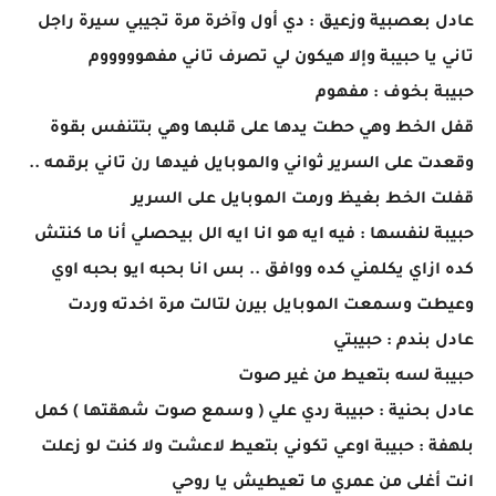
عادل بعصبية وزعيق : دي أول وآخرة مرة تجيبي سيرة راجل
تاني يا حبيبة وإلا هيكون لي تصرف تاني مفهوووووم
حبيبة بخوف : مفهوم
قفل الخط وهي حطت يدها على قلبها وهي بتتنفس بقوة
وقعدت على السرير ثواني والموبايل فيدها رن تاني برقمه ..
قفلت الخط بغيظ ورمت الموبايل على السرير
حبيبة لنفسها : فيه ايه هو انا ايه الل بيحصلي أنا ما كنتش
كده ازاي يكلمني كده ووافق .. بس انا بحبه ايو بحبه اوي
وعيطت وسمعت الموبايل بيرن لتالت مرة اخدته وردت
عادل بندم : حبيبتي
حبيبة لسه بتعيط من غير صوت
عادل بحنية : حبيبة ردي علي ( وسمع صوت شهقتها ) كمل
بلهفة : حبيبة اوعي تكوني بتعيط لاعشت ولا كنت لو زعلت
انت أغلى من عمري ما تعيطيش يا روحي