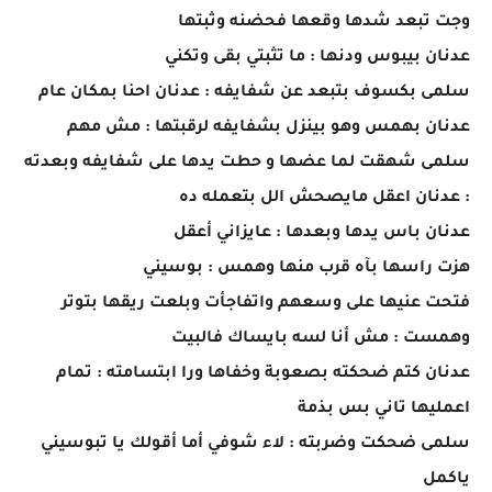
وجت تبعد شدها وقعها فحضنه وثبتها
عدنان بيبوس ودنها : ما تثبتي بقى وتكني
سلمى بكسوف بتبعد عن شفايفه : عدنان احنا بمكان عام
عدنان بهمس وهو بينزل بشفايفه لرقبتها : مش مهم
سلمى شهقت لما عضها و حطت يدها على شفايفه وبعدته
: عدنان اعقل مايصحش الل بتعمله ده
عدنان باس يدها وبعدها : عايزاني أعقل
هزت راسها بآه قرب منها وهمس : بوسيني
فتحت عنيها على وسعهم واتفاجأت وبلعت ريقها بتوتر
وهمست : مش أنا لسه بايساك فالبيت
عدنان كتم ضحكته بصعوبة وخفاها ورا ابتسامته : تمام
اعمليها تاني بس بذمة
سلمى ضحكت وضربته : لاء شوفي أما أقولك يا تبوسيني
ياكمل