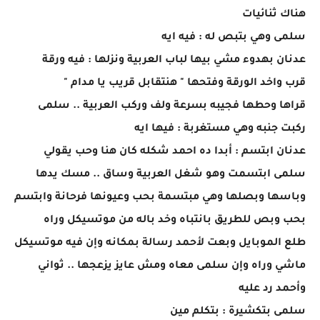
هناك ثنائيات
سلمى وهي بتبص له : فيه ايه
عدنان بهدوء مشي بيها لباب العربية ونزلها : فيه ورقة
قرب واخد الورقة وفتحها " هنتقابل قريب يا مدام "
قراها وحطها فجيبه بسرعة ولف وركب العربية .. سلمى
ركبت جنبه وهي مستغربة : فيها ايه
عدنان ابتسم : أبدا ده احمد شكله كان هنا وحب يقولي
سلمى ابتسمت وهو شغل العربية وساق .. مسك يدها
وباسها وبصلها وهي مبتسمة بحب وعيونها فرحانة وابتسم
بحب وبص للطريق بانتباه وخد باله من موتسيكل وراه
طلع الموبايل وبعت لأحمد رسالة بمكانه وإن فيه موتسيكل
ماشي وراه وإن سلمى معاه ومش عايز يزعجها .. ثواني
وأحمد رد عليه
سلمى بتكشيرة : بتكلم مين