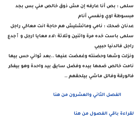
سلمى : بص أنا عارفه إن مش ذوق خالص مني بس بجد
مبسوطة اوي ونفسي أنام
عدنان ضحك : نامي وماتشليش هم حاجة انت معاكي راجل
سلمى باست خده مرة واتنين وتلاتة :لاء معايا ارجل و ٱجدع
راجل فالدنيا حبيبي
ونزلت وشها وحضنته وغمضت عنيها ..بعد ثواني حس بيها
نامت خالص ضمها بيده وفضل سايق بيد واحدة وهو بيفكر
فالورقة وفالل ماشي بيلحقهم ..
الفصل الثاني والعشرون من هنا
لقراءة باقي الفصول من هنا