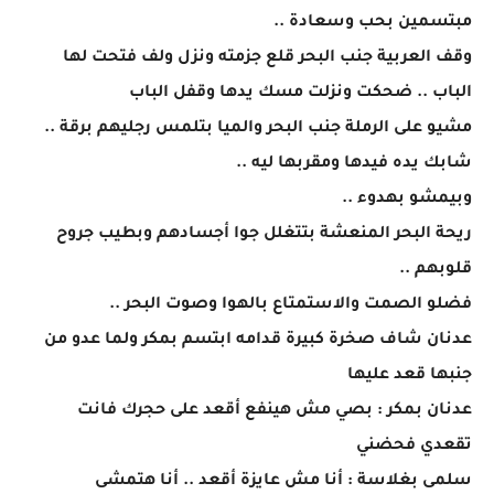
مبتسمين بحب وسعادة ..
وقف العربية جنب البحر قلع جزمته ونزل ولف فتحت لها
الباب .. ضحكت ونزلت مسك يدها وقفل الباب
مشيو على الرملة جنب البحر والميا بتلمس رجليهم برقة ..
شابك يده فيدها ومقربها ليه ..
وبيمشو بهدوء ..
ريحة البحر المنعشة بتتغلل جوا أجسادهم وبطيب جروح
قلوبهم ..
فضلو الصمت والاستمتاع بالهوا وصوت البحر ..
عدنان شاف صخرة كبيرة قدامه ابتسم بمكر ولما عدو من
جنبها قعد عليها
عدنان بمكر : بصي مش هينفع أقعد على حجرك فانت
تقعدي فحضني
سلمى بغلاسة : أنا مش عايزة أقعد .. أنا هتمشى