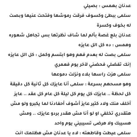
عدنان بهمس : بصيلي
سلمى ببطئ وكسوف فرقت رموشها وفتحت عنيها وبصت
له بخوف وكسرة
عدنان بلع غصة بألم لما شاف نظرتها بس تجاهل شعوره
وهمس : ده كل الل عايزه
سلمى بصت له بعدم فهم وهو ابتسم وكمل : كل الل عايزه
إنك تفضلي فحضني لآخر يوم فعمري
سلمى هزت راسها بلاء ونزلت دموعها
وهو مسحهم بسرعة : سلمى أنا عايزك كل ثانية كل دقيقة
كل لحظة .. عايزك كل يوم كل ليلة كل عام كل عقد .. عايز
أخلف منك ولاد كتير عايز أشوف أحفادنا لما يكبرو ولو مش
هتقدري تخلفي او لو أنا مش هقدر بردو عايزك .. ومش
هسيبك ولا هرضى تسيبيني يوم واحد
سلمى عيطت وقاطعته : لاء يا عدنان مش هظلمك انت