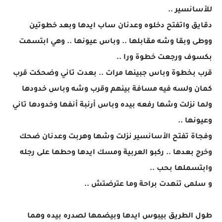
للأسانسير ..
دقايق واتفتح دخلوه وعدنان ساب ايدها وبعد خطوتين
ووطى وبقا وشه مقابلها .. وباس عيونها .. وهي ابتسمت
بكسوف ورجعت خطوة ورا ..
قرب بخطوة وباس جبينها مرات .. بعدت تاني وضحكت قرب
كمان ولسه فيه مسافة بينهم وقرب وشه وباس خدودها
ولما نزلت وشها رفعه بيده وباس أرنبة أنفها وخدودها تاني
وعيونها ..
وفجاة تفتح الأسانسير نزلت وشها وهربت وعدنان ضحك
وخرج بعدها .. ركبو العربية ومسك ايدها وحطها على رجله
وابتسملها بحب ..
و سلمى تنهدت براحة وما عترضتش ..
طول الطريق بيبوس ايدها وبيضمها لصدره بيده وهما