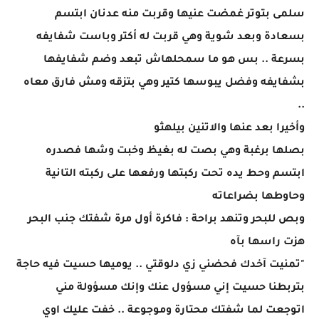
سلمى بتوتر غمضت عنيها وقربت منه عدنان ابتسم
بسعادة وبعد شوية وهي قربت له أكتر وباست شفايفه
بسرعة .. بس هو ما سمحلهاش تبعد وضم شفايفها
بشفايفه وفضل يبوسها كتير وهي بتزقه ومش فارق معاه
..
وأخيرا بعد عنها والاتنين بيلهثو
بصلها برغبة وهي بصت له بغيظ وخبت وشها فصدره
ابتسم وحط يده تحت ركبتها ورفعها على ركبته التانية
وحاوطها بضراعاته
وبص للبحر وتنهد براحة : فاكرة أول مرة شفتك جنب البحر
هزت راسها بآه
"تمنيت آخدك فحضني زي دلوقتي .. يوميها حسيت فيه حاجة
بتربطنا حسيت إني مسؤول عنك وإنك مسؤولة مني
اتوجعت لما شفتك محتارة وموجوعة .. خفت عليك اوي