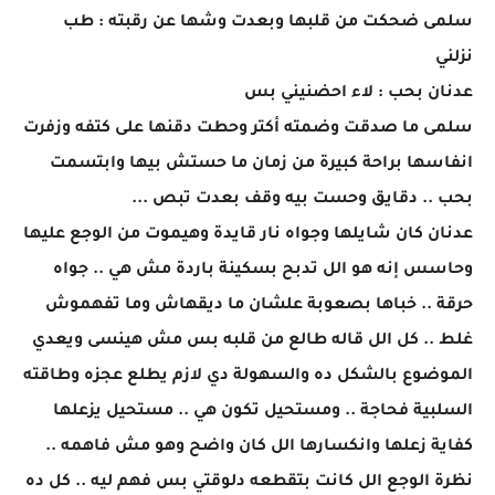
سلمى ضحكت من قلبها وبعدت وشها عن رقبته : طب
نزلني
عدنان بحب : لاء احضنيني بس
سلمى ما صدقت وضمته أكتر وحطت دقنها على كتفه وزفرت
انفاسها براحة كبيرة من زمان ما حستش بيها وابتسمت
بحب .. دقايق وحست بيه وقف بعدت تبص ...
عدنان كان شايلها وجواه نار قايدة وهيموت من الوجع عليها
وحاسس إنه هو الل تدبح بسكينة باردة مش هي .. جواه
حرقة .. خباها بصعوبة علشان ما ديقهاش وما تفهموش
غلط .. كل الل قاله طالع من قلبه بس مش هينسى ويعدي
الموضوع بالشكل ده والسهولة دي لازم يطلع عجزه وطاقته
السلبية فحاجة .. ومستحيل تكون هي .. مستحيل يزعلها
كفاية زعلها وانكسارها الل كان واضح وهو مش فاهمه ..
نظرة الوجع الل كانت بتقطعه دلوقتي بس فهم ليه .. كل ده