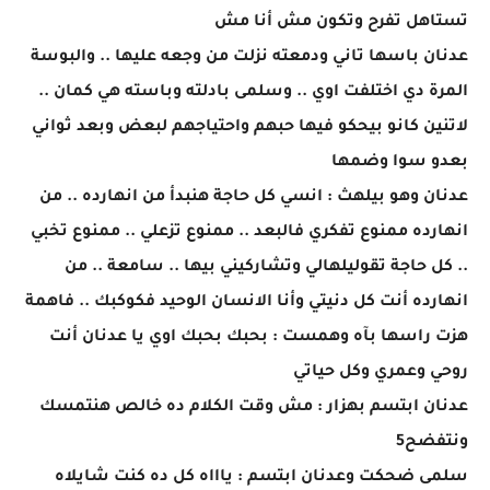
تستاهل تفرح وتكون مش أنا مش
عدنان باسها تاني ودمعته نزلت من وجعه عليها .. والبوسة
المرة دي اختلفت اوي .. وسلمى بادلته وباسته هي كمان ..
لاتنين كانو بيحكو فيها حبهم واحتياجهم لبعض وبعد ثواني
بعدو سوا وضمها
عدنان وهو بيلهث : انسي كل حاجة هنبدأ من انهارده .. من
انهارده ممنوع تفكري فالبعد .. ممنوع تزعلي .. ممنوع تخبي
.. كل حاجة تقوليلهالي وتشاركيني بيها .. سامعة .. من
انهارده أنت كل دنيتي وأنا الانسان الوحيد فكوكبك .. فاهمة
هزت راسها بآه وهمست : بحبك بحبك اوي يا عدنان أنت
روحي وعمري وكل حياتي
عدنان ابتسم بهزار : مش وقت الكلام ده خالص هنتمسك
ونتفضح5
سلمى ضحكت وعدنان ابتسم : ياااه كل ده كنت شايلاه