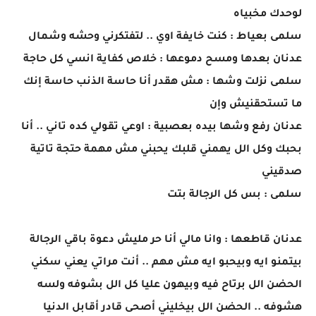
لوحدك مخبياه
سلمى بعياط : كنت خايفة اوي .. لتفتكرني وحشه وشمال
عدنان بعدها ومسح دموعها : خلاص كفاية انسي كل حاجة
سلمى نزلت وشها : مش هقدر أنا حاسة الذنب حاسة إنك
ما تستحقنيش وإن
عدنان رفع وشها بيده بعصبية : اوعي تقولي كده تاني .. أنا
بحبك وكل الل يهمني قلبك يحبني مش مهمة حتجة تاتية
صدقيني
سلمى : بس كل الرجالة بتت
عدنان قاطعها : وانا مالي أنا حر مليش دعوة باقي الرجالة
بيتمنو ايه وبيحبو ايه مش مهم .. أنت مراتي يعني سكني
الحضن الل برتاح فيه وبيهون عليا كل الل بشوفه ولسه
هشوفه .. الحضن الل بيخليني أصحى قادر أقابل الدنيا