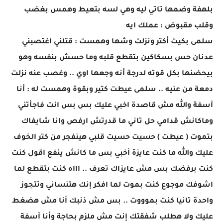
بلهفة وضمها تاتي ليه وهي لسه بتعيط وهمس بغضب
وقلب مقبوض : عملك ايه
سلمى بكيت أكتر ونزلت وشها وهمست : قتلني اغتصبني
عدنان حس بسكاكين بتقطع قلبه وما حسش بنفسه وهو
بيحضنها بكل قوته لدرجة أنه وجعها اوي .. وغصب عنه نزلت
دمعة من عنيه .. سلمى عيطت كتير وبقوة وهمست له : أنا
آسفة والله مش قاصدة اخبي عليك بس بس انت فاجأتني
وماكانش قدامي حل تاني ما قدرتش ارفص وانا شايفاك
بتموت ( عيطت ) حسيت حسيت قلبي هينفجر من كتر الخوف
عليك والله ما كنت عايزة أخبي بس ما كانش ينفع اقول كنت
كنت برفضك بس مش عايزاك تعرف .. اااه كنت بتقطع لما
اشوفك موجوع كنت بموت لما افكر إنك هتنساني وتتجوز
واحدة تانيا كنت بموووت .. بس مش ذنبك أنا مش هضغط
عليك ولا هطلب شفقتك إنت مش ملزم بحاجة وأنا آسفة