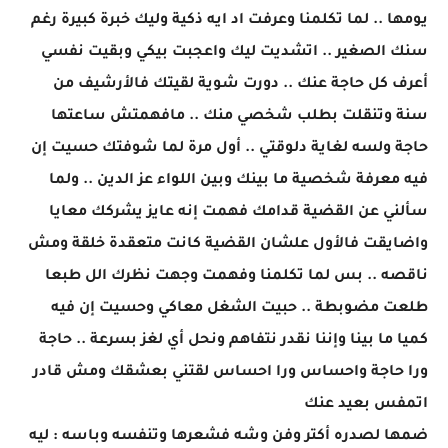
يومها .. لما تكلمنا وعرفت اد ايه ذكية وليك خبرة كبيرة رغم
سنك الصغير .. اتشديت ليك واعجبت بيكي وبقيت نفسي
أعرف كل حاجة عنك .. دورت شوية لقيتك فالأرشيف من
سنة وتنقلت بطلب شخصي منك .. مافهمتش ساعتها
حاجة ولسه لغاية دلوقتي .. أول مرة لما شوفتك حسيت إن
فيه معرفة شخصية ما بينك وبين اللواء عز الدين .. ولما
سألني عن القضية قدامك فهمت إنه عايز يشركك معايا
واضايقت فالأول علشان القضية كانت متعقدة خلقة ومش
ناقصه .. بس لما تكلمنا وفهمت وجهت نظرك الل طبعا
طلعت مضوبطة .. حبيت الشغل معاكي وحسيت إن فيه
كميا ما بينا وإننا نقدر نتفاهم ونحل أي لغز بسرعة .. حاجة
ورا حاجة واحساس ورا احساس لقتني بعشقك ومش قادر
اتمفس بعيد عنك
ضمها لصدره أكتر وفن وشه فشعرها وتنفسه وباسه : ليه