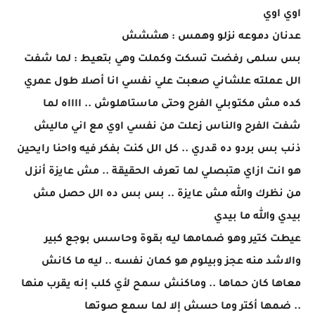
اوي اوي
عدنان دموعه نزلو وهمس : هششش
بس سلمى رفضت تسكت وكملت وهي بتعيط : لما شفت
الل عملته علشاني صعبت علي نفسي انا أصلا طول عمري
كده مش مكتوبلي الفرح وحتى ماستاهلوش .. ااااه لما
شفت الفرح والناس زعلت من نفسي اوي مع اني ماليش
ذنب بس بردو ده قدري .. كل الل كنت بفكر فيه واحنا رايحين
هو انت ازاي هتبصلي لما تعرف الحقيقة .. مش عايزة أنزل
من نظرك والله مش عايزة .. بس بس ده الل حصل مش
بيدي والله ما بيدي
عيطت كتير وهو ضمامها ليه بقوة وحاسس بوجع كبير
والاشد منه عجز وبيلوم هو كمان نفسه .. ليه ما كانش
معاها كان حماها .. وماكنش سمح لأي كلب إنه يقرب منها
.. ضمها أكتر وما حسش إلا لما سمع صوتها