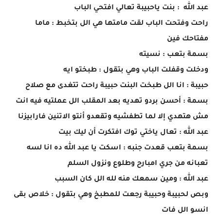
عبد الله : بنت ياحبيبة تعالي افتحي الباب
راحت وفتحت الباب لقت مامتها هي الل بتخبط : ماما
مفتاحك فين
بسمة بتعب : نسيته
ودخلت وقفلت الباب وهي بتقول : طبختو ايه
حبيبة : انا الل طبخت البنت حبيبة راحت تتغدى مع صلاح
بسمة : أحسن بردو تهديه بعد المقلب الل عملتيه فيه انت
مش هتهدي إلا لما تطفشيه وتقعدو أنتو الاتنين فارابيزنا
عبد الله : تعال ياختي توك افتكرت أن ليك بيت
بسمة بتعب قعدت جنبه : اسكت يا عبد الله ده انا لسه
تعبانه من جري امبارح وطلوع ونزول السلم
عبد الله : ومين سمعك منه لله الل كان السبب
وبص لحبيبة وحبيبة رجعت للمطبخ وهي بتقول : خلاص بقى
انسو الل فات