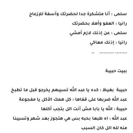
سلمى : أنا متشكرة جدا لحضرتك وآسفة للإزعاج
رانيا : العفو وأهلا بحضرتك
سلمى : عن إذنك لازم أمشي
رانيا : إذنك معاكي
........ .......... ..
ببيت حبيبة
حبيبة بغيظ : كده يا عبد الله تسيبهم يخرجو قبل ما تطبخ
عبد الله ضربها على قفاها : كل همك الأكل يا مفجوعة
حبيبة : الله يا بابا مش أنت الل بتجب أكلها
عبد الله : اه طبعا بحبه بس هي هتجوز بعد شهر وتسيبنا
منه لله الل كان السبب