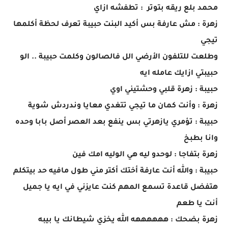
محمد بلع ريقه بتوتر : تطفشه ازاي
زهرة : مش عارفة بس أكيد البنت حبيبة تعرف لحظة أكلمها
تيجي
وطلعت للتلفون الأرضي الل فالصالون وكلمت حبيبة .. الو
حبيبتي ازايك عامله ايه
حبيبة : زهرة قلبي وحشتيني اوي
زهرة : وأنت كمان ما تيجي تتغدي معايا وندردش شوية
حبيبة : تؤمري يازهرتي بس ينفع بعد العصر أصل بابا وحده
وانا بطبخ
زهرة بتفاجا : لوحدو ليه هي الوليه امك فين
حبيبة : والله أنت عارفة أختك أكتر مني طول مافيه حد بيتكلم
هتفضل قاعدة تسمع المهم كنت عايزني في ايه يا جميل
أنت يا طعم
زهرة بضحك : ههههههه الله يخزي شيطانك يا بيبه