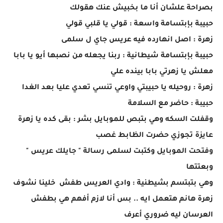
بصراحة علشان أنا ما بخبيش عنك هقولك
حبيبة بإبتسامة واسعة : قولي يا قلبي قولي
زهرة : اصل انهارده فيه عريس جاي ل سلمى
حبيبة بإبتسامة شيطانية : ربنا يجعله من نصبها أيو يا بابا
معلش يا زهرتي بابا بينده علي
زهرة : روحيله يا حبيبتي واوعي تنسي تعدي عليا بعد الغدا
حبيبة : حاضر مع السلامة
وقفلت السكه وهي بتبص للموبايل بشر : بقى كده يا زهرة
عايزة تجوزي حضرت الظابط غصب
وفتحت الموبايل وكتبت لسلمى رسالة " جايلك عريس "
وبعتتها
وهي بتبتسم بشيطنية : وادي العريس طفش خلينا نشوف
زهرة هانم هتعمل ايه .. بس أنا لازم أفهم هي بطفش
العرسان ليه ضروري أعرف