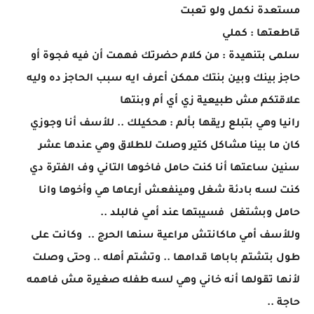
مستعدة نكمل ولو تعبت
قاطعتها : كملي
سلمى بتنهيدة : من كلام حضرتك فهمت أن فيه فجوة أو
حاجز بينك وبين بنتك ممكن أعرف ايه سبب الحاجز ده وليه
علاقتكم مش طبيعية زي أي أم وبنتها
رانيا وهي بتبلع ريقها بألم : هحكيلك .. للأسف أنا وجوزي
كان ما بينا مشاكل كتير وصلت للطلاق وهي عندها عشر
سنين ساعتها أنا كنت حامل فاخوها التاني وف الفترة دي
كنت لسه بادئة شغل ومينفعش أرعاها هي وأخوها وانا
حامل وبشتغل فسيبتها عند أمي فالبلد ..
وللأسف أمي ماكانتش مراعية سنها الحرج .. وكانت على
طول بتشتم باباها قدامها .. وتشتم أهله .. وحتى وصلت
لأنها تقولها أنه خاني وهي لسه طفله صغيرة مش فاهمه
حاجة ..