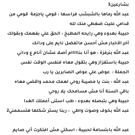
بشارعين3
عبد الله رماها بالشبشب فراسها : قومي ياجزمة قومي من
قدامي عليت ضغطي منك لله
حبيبة بهدوء وهي رايحه المطبخ : الحق علي بفهمك وبقولك
آخر الأخبار مش أحسن ماتفضل نايم على ودانك
عبد الله بنرفزة : هو أنا بنااااام أصلا عشان أنام ع وداني
حبيبة باستفزاز وهي بتقول معاه فنفس الوقت نفس
الجملة : عوض علي عوض الصابرين يا رب
عبد الله : بنت يا مصيبة روحي لعمك محمد واقضي معاه
باقي السنة أنا مش مسامحك يلا روحي
حبيبة وهي بتبصله بهدوء : طب استنى أعملك الغدا
عبد الله بخوف وصوت واطي : ربنا يستر شكلها هتسممني2
عبد الله بابتسامة لحبيبة : اسكتي مش افتكرت أني صايم