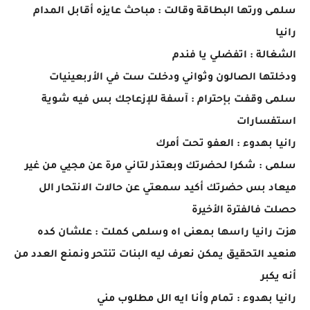
سلمى ورتها البطاقة وقالت : مباحث عايزه أقابل المدام
رانيا
الشغالة : اتفضلي يا فندم
ودخلتها الصالون وثواني ودخلت ست في الأربعينيات
سلمى وقفت بإحترام : آسفة للإزعاجك بس فيه شوية
استفسارات
رانيا بهدوء : العفو تحت أمرك
سلمى : شكرا لحضرتك وبعتذر لتاني مرة عن مجيي من غير
ميعاد بس حضرتك أكيد سمعتي عن حالات الانتحار الل
حصلت فالفترة الأخيرة
هزت رانيا راسها بمعنى اه وسلمى كملت : علشان كده
هنعيد التحقيق يمكن نعرف ليه البنات تنتحر ونمنع العدد من
أنه يكبر
رانيا بهدوء : تمام وأنا ايه الل مطلوب مني