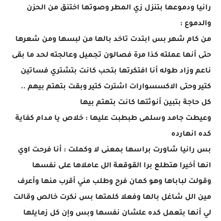
رانيا ودموعها بتنزل زي المطر وصوتها اختنق من الحزن
والدموع :
من كام شهر بس ابتدت تاخد بالها من لبسها ومن شعرها
حتى أنها عملته كذا مرة فصالون تجميل وعالجته لحد ما بقى
ناعم وزاد طوله أنا افتكرتها بتحب كانت بتشتري فساتين
كتير وحتى الاكسسوارات اشترت كتير وبقت بتهتم بيهم ..
كل حاجة بتبين أنوثتها كانت بتهتم بيها
وعيطت جامد وسلمى طبطبت عليها : خلاص يا مدام كفاية
كده انهارده
بس رانيا شاورت براسها بمعنى لا وكملت : أنا فرحت اوي
انها أخيرا هتطلع برا القوقعة الل عاملاها على نفسها
وقولت لباباها وهو كمان فرح وطلب مني أقرب منها وأعرف
مين الل شاغل بالها وفعلا كلمتها بس نكرت خالص وقالت
لي أنها بتعمل كده علشان نفسها وبس وإن كل زمايلها