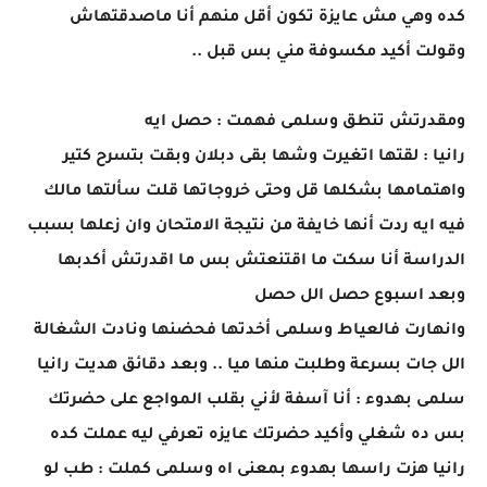
كده وهي مش عايزة تكون أقل منهم أنا ماصدقتهاش
وقولت أكيد مكسوفة مني بس قبل ..
ومقدرتش تنطق وسلمى فهمت : حصل ايه
رانيا : لقتها اتغيرت وشها بقى دبلان وبقت بتسرح كتير
واهتمامها بشكلها قل وحتى خروجاتها قلت سألتها مالك
فيه ايه ردت أنها خايفة من نتيجة الامتحان وان زعلها بسبب
الدراسة أنا سكت ما اقتنعتش بس ما اقدرتش أكدبها
وبعد اسبوع حصل الل حصل
وانهارت فالعياط وسلمى أخدتها فحضنها ونادت الشغالة
الل جات بسرعة وطلبت منها ميا .. وبعد دقائق هديت رانيا
سلمى بهدوء : أنا آسفة لأني بقلب المواجع على حضرتك
بس ده شغلي وأكيد حضرتك عايزه تعرفي ليه عملت كده
رانيا هزت راسها بهدوء بمعنى اه وسلمى كملت : طب لو