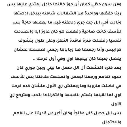
ومن سوء حظي كمان أن جوز خالتها حاول يعتدي عليها بس
ربنا حفظها وواحدة من الشغالات شافته بيدخل اوضتها
ونادت أمي الل جت جري ولحقته قبل ما يعملها حاجة بس
للأسف كانت صاحية وفهمت هو كان عاوز ايه وانصدمت
نفسيا وفضلت فترة فاقدة النطق وعلى طول بتشوف
كوابيس وأنا رجعتها هنا وباباها رجعني لعصمته علشان
يفضل جنبها كان بيحبها اوي وهي أول فرحته ..
بعد فترة اكتشفت أن الل حصل ما بيني وبين جوزي كان
سوء تفاهم ورجعنا لبعض واتصلحت علاقتنا بس للأسف
مي فضلت منزوية ومارجعتش زي الأول علشان كده فرحنا
اوي لما لقينها بتهتم بنفسها وافتكرناها بتحب وهترجع زي
الأول
بس الل حصل كان مفاجأ وكان أكبر من قدرتنا على الفهم
والاحتمال