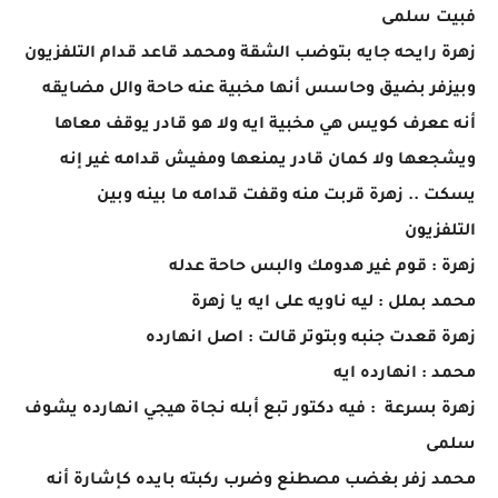
فبيت سلمى
زهرة رايحه جايه بتوضب الشقة ومحمد قاعد قدام التلفزيون
وبيزفر بضيق وحاسس أنها مخبية عنه حاحة والل مضايقه
أنه ععرف كويس هي مخبية ايه ولا هو قادر يوقف معاها
ويشجعها ولا كمان قادر يمنعها ومفيش قدامه غير إنه
يسكت .. زهرة قربت منه وقفت قدامه ما بينه وبين
التلفزيون
زهرة : قوم غير هدومك والبس حاحة عدله
محمد بملل : ليه ناويه على ايه يا زهرة
زهرة قعدت جنبه وبتوتر قالت : اصل انهارده
محمد : انهارده ايه
زهرة بسرعة : فيه دكتور تبع أبله نجاة هيجي انهارده يشوف
سلمى
محمد زفر بغضب مصطنع وضرب ركبته بايده كإشارة أنه