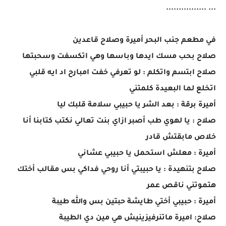
... ................
في مطعم جنب البحر أميرة وصلاح قاعدين
صلاح بحب مسك ايدها وباسها وهي اتكسفت وسحبتها
صلاح ابتسم واتكلم : لو تعرفي خفت امبارح اد ايه قلبي
اتخلع لما البعيدة كلمتني
أميرة برقة : بعد الشر يا حبيبي سلامة قلبك ليا
صلاح : يا لهوي طب أصبر ازاي بنت تعالي نكتب كتابنا أنا
خلاص مابقتش قادر
أميرة : معلش استحمل يا حبيبي عشاني
صلاح بتنهيدة : يا حبيبتي أنا روحي فداكي بس مقالب أختك
هتموتني ناقص عمر
أميرة : حبيبي أختي طايشة حبتين بس والله طيبة
صلاح: اميرة ماتنرفيزينيش هي مين دي الطيبة