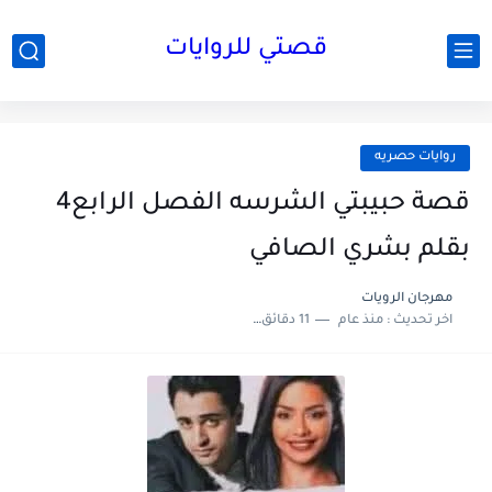
قصتي للروايات
روايات حصريه
قصة حبيبتي الشرسه الفصل الرابع4
بقلم بشري الصافي
مهرجان الرويات
اخر تحديث :
منذ عام
11 دقائق للقراءة