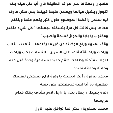
غضبان ومغتاظ بس هو ف الحقيقة كأي أب منى عينه بنته
تتجوز ويشيل عيالها ويطمن عليها فبيتها بس مش عارف
ليه سلمى رافضة الموضوع حاول كتير يفهم منها ويتكلم
معاها بس كانت كل مرة بتسكته بجملتها " كل شيء متقدر
ومكتوب يا بابا والجواز قسمة ونصيب "
وقف بهدوء وراح لاوضته من غير ما يكلمها .. تنهدت بتعب
وراحت وراه لقته قاعد على السرير .. ابتسمت بحب وراحت
لدولاب فتحته وطلعت طقم جديد لبسه مرة وحدة قبل كده
وجابته وحطته فايده
محمد بنرفزة : أنت اتجننت يا زهرة ازاي تسمحي لنفسك
تطلعيه ده أنا لسه مدفعتش نص تمنه
زهرة بغيظ : بطل بخل يا راجل لازم تشرف بنتك قدام
عريسها
محمد بسخرية : مش لما توافق عليه الأول