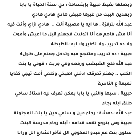
وبصلها بغيظ حبيبة بإبتسامة : دي سنة الحياة يا بابا
وبعدين البيت من غيرها هيبقى هادي هادي هادي
عبد الله بنرفزة : ها ايه يا مصيبة أنت .. هادي ازاي وأنت فيه
أنا مش فاهم هو أنا اتولدت فجهنم قبل ما اعيش وأموت
ولا ده تدريب ولا تكفير ولا ايه بالظبط4
حبيبة : ده تدريب وهتنجح فيه وتدخل جهنم على طول4
عبد الله قلع الشبشب ورفعه وهي جريت : قومي يا بنت
الكلب .. جهنم تحرقك ادخلي اطبخي وكلمي أمك تيجي كفايا
نميمة ع الناس2
حبيبة : سبها والنبي يا بابا يمكن تعرف ليه استاذ سامي
طلق ابله رجاء
عبد الله بدهشة : رجاء مين و سامي مين يا بنت المجنونة
حبيبة وهي بترجع تقعد قدامه : أبله رجاء مدرسة البنت
سلوى بنت عم عبدو المكوجي الل فآخر الشارع الل ورانا