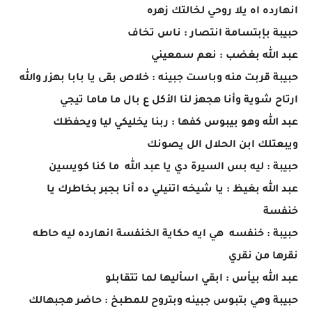
انهارده اه يلا روحي لخالتك زهره
حبيبة بإبتسامة انتصار : ناس تخاف
عبد الله بغضب : نعم سمعيني
حبيبة قربت منه وباست جبينه : خلاص بقى يا بابا بهزر والله
ارتاح شوية وأنا هجهز لنا الأكل ع بال ما ماما تيجي
عبد الله وهو بيبوس كفها : ربنا يخليكي ليا ويحفظك
ويبعتلك ابن الحلال الل يصونك
حبيبة : ليه بس السيرة دي يا عبد الله ما كنا كويسين
عبد الله بغيظ : يا شيخه اتنيلي ده أنا بجبر بخاطرك يا
خنفسة
حبيبة : خنفسه هي ايه حكاية الخنفسة انهارده ليه حاطه
نقرها من نقري
عبد الله بيأس : ابقي اسأليها لما تتقابلو
حبيبة وهي بتبوس جبينه وبتروح للمطبخ : حاضر هجبهالك