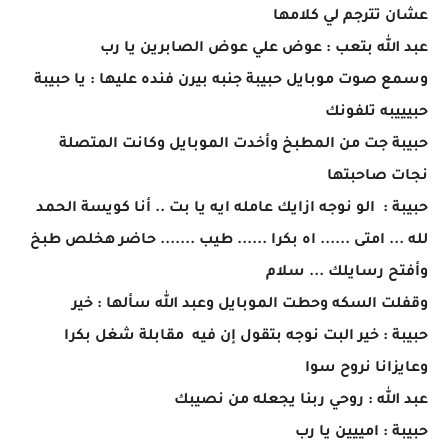
عشان تترجم لي كلامها
عبد الله بتعب : عوض علي عوض الصابرين يا رب
وسمع صوت موبايل حبيبة جنبه بيرن فنده عليها : يا حبيبة
حبيييبه تلفونك
حبيبة جت من المطبخ وأخدت الموبايل وكانت المتصلة
نجات صاحبتها
حبيبة : الو نوجه ازايك عامله ايه يا بت .. أنا كويسة الحمد
لله ... امتى ...... اه بكرا ...... طيب ....... حاضر هخلص طبخ
وأفتح رسايلك ... سلام
وقفلت السكه وحطت الموبايل وعبد الله سألها : خير
حبيبة : خير البت نوجه بتقول إن فيه مقابلة شغل بكرا
وعايزانا نروح سوا
عبد الله : روحي ربنا يجعله من نصيبك
حبيبة : امييين يا رب