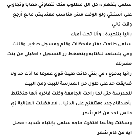
سلمى بتفهم ،: كل الل مطلوب منك تتعاوني معايا وتجاوبي
على أسئلتي ولو الوقت مش مناسب معنديش مانع أرجع
وقت تاني
رانيا بتنهيدة : وأنا تحت أمرك
سلمى طلعت دفتر ملاحظات وقلم ومسجل صغير وقالت
وهي بتستعد للكتابة وبتضغط زر التسجيل : احكيلي عن بنت
حضرتك
رانيا بدموع : مي بنتي كانت طيبة قوي عمرها ما أذت حد ولا
ضايقت حد على طول من المدرسة للبيت ومن البيت
للمدرسة حتى لما راحت الجامعة وكنت فاكره أنها هتختلط
بأصدقاء جدد وهتنفتح على الدنيا .. لاء فضلت انعزالية زي
ما هي لحد من كام شهر
وسكتت وكأنها افتكرت حاجة سلمى بإنتباه شديد : حصل
ايه من كام شهر