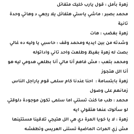
زهرة بأمل : قول يارب خليك متفائل
محمد بصبر : ماشي ياستي هتفائل يلا رجعي د وهاتي وحدة
تانية
زهرة بغضب : هات
وشدته من بين ايديه ومحمد وقف : حاسبي يا وليه ده غالي
بصت له زهرة بغيظ وطلعت واحد تاني واداتوله
ومحمد بتعب : مش فاهم أنا مالي أنا بطلعي هدومي ليه هو
أنا الل هتجوز
زهرة بابتسامة : احنا عندنا كام سلمى قوم ياراجل الناس
زمانهم على وصول
محمد : طب ما كنت تستني اما سلمى تكون موجودة دلوقتي
لو سألوك عنها هتقولي ايه
زهرة : لا يا خويا المرة دي هي الل هتيجي تلاقينا مستتينها
مش زي المرات الماضية تستنى العريس وتطفشه