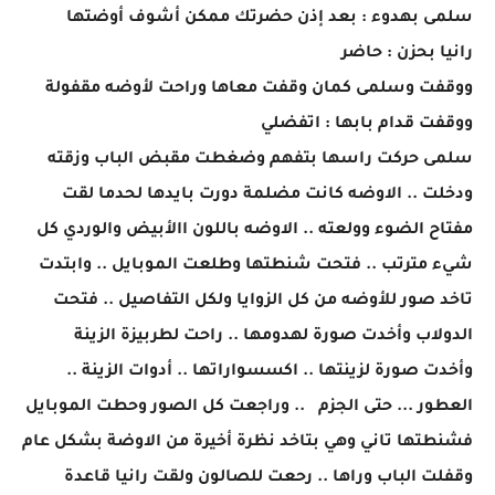
سلمى بهدوء : بعد إذن حضرتك ممكن أشوف أوضتها
رانيا بحزن : حاضر
ووقفت وسلمى كمان وقفت معاها وراحت لأوضه مقفولة
ووقفت قدام بابها : اتفضلي
سلمى حركت راسها بتفهم وضغطت مقبض الباب وزقته
ودخلت .. الاوضه كانت مضلمة دورت بايدها لحدما لقت
مفتاح الضوء وولعته .. الاوضه باللون االأبيض والوردي كل
شيء مترتب .. فتحت شنطتها وطلعت الموبايل .. وابتدت
تاخد صور للأوضه من كل الزوايا ولكل التفاصيل .. فتحت
الدولاب وأخدت صورة لهدومها .. راحت لطربيزة الزينة
وأخدت صورة لزينتها .. اكسسواراتها .. أدوات الزينة ..
العطور ... حتى الجزم .. وراجعت كل الصور وحطت الموبايل
فشنطتها تاني وهي بتاخد نظرة أخيرة من الاوضة بشكل عام
وقفلت الباب وراها .. رحعت للصالون ولقت رانيا قاعدة