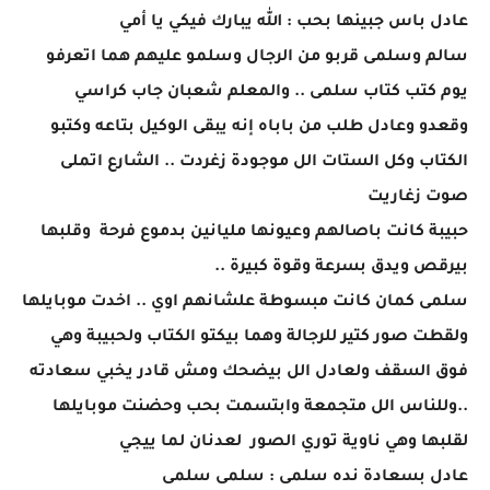
عادل باس جبينها بحب : الله يبارك فيكي يا أمي
سالم وسلمى قربو من الرجال وسلمو عليهم هما اتعرفو
يوم كتب كتاب سلمى .. والمعلم شعبان جاب كراسي
وقعدو وعادل طلب من باباه إنه يبقى الوكيل بتاعه وكتبو
الكتاب وكل الستات الل موجودة زغردت .. الشارع اتملى
صوت زغاريت
حبيبة كانت باصالهم وعيونها مليانين بدموع فرحة وقلبها
بيرقص ويدق بسرعة وقوة كبيرة ..
سلمى كمان كانت مبسوطة علشانهم اوي .. اخدت موبايلها
ولقطت صور كتير للرجالة وهما بيكتو الكتاب ولحبيبة وهي
فوق السقف ولعادل الل بيضحك ومش قادر يخبي سعادته
..وللناس الل متجمعة وابتسمت بحب وحضنت موبايلها
لقلبها وهي ناوية توري الصور لعدنان لما ييجي
عادل بسعادة نده سلمى : سلمى سلمى