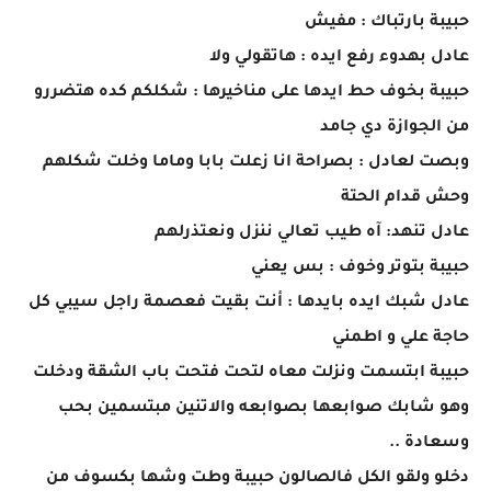
حبيبة بارتباك : مفيش
عادل بهدوء رفع ايده : هاتقولي ولا
حبيبة بخوف حط ايدها على مناخيرها : شكلكم كده هتضررو
من الجوازة دي جامد
وبصت لعادل : بصراحة انا زعلت بابا وماما وخلت شكلهم
وحش قدام الحتة
عادل تنهد: آه طيب تعالي ننزل ونعتذرلهم
حبيبة بتوتر وخوف : بس يعني
عادل شبك ايده بايدها : أنت بقيت فعصمة راجل سيبي كل
حاجة علي و اطمني
حبيبة ابتسمت ونزلت معاه لتحت فتحت باب الشقة ودخلت
وهو شابك صوابعها بصوابعه والاتنين مبتسمين بحب
وسعادة ..
دخلو ولقو الكل فالصالون حبيبة وطت وشها بكسوف من