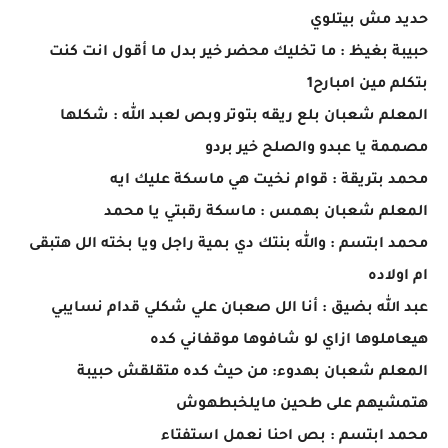
حديد مش بيتلوي
حبيبة بغيظ : ما تخليك محضر خير بدل ما أقول انت كنت
بتكلم مين امبارح1
المعلم شعبان بلع ريقه بتوتر وبص لعبد الله : شكلها
مصممة يا عبدو والصلح خير بردو
محمد بتريقة : قوام نخيت هي ماسكة عليك ايه
المعلم شعبان بهمس : ماسكة رقبتي يا محمد
محمد ابتسم : والله بنتك دي بمية راجل ويا بخته الل هتبقى
ام اولاده
عبد الله بضيق : أنا الل صعبان علي شكلي قدام نسايبي
هيعاملوها ازاي لو شافوها موقفاني كده
المعلم شعبان بهدوء: من حيث كده متقلقش حبيبة
هتمشيهم على طحين مايلخبطهوش
محمد ابتسم : بص احنا نعمل استفتاء