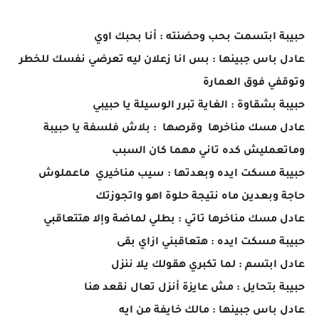
حبيبة ابتسمت بحب وحضنته : أنا بحبك اوي
عادل باس جبينها : بس انا زعلان ليه تعرضي نفسك للخطر
وتوقفي فوق العمارة
حبيبة بشقاوة : الغاية تبرر الوسيلة يا حبيبي
عادل مسك مناخرها وقرصها : بلاش فلسفة يا حبيبة
وماتعمليش كده تاني مهما كان السبب
حبيبة مسكت ايده وبعدتها : سيب مناخيري ماعملوش
حاجة وبعدين ماه نتيجة حلوة اهو واتجوزتك
عادل مسك مناخرها تاتي : بطلي لماضة وإلا هتتعاقبي
حبيبة مسكت ايده : هتعاقبني ازاي بقى
عادل ابتسم : لما تكبري هقولك يلا ننزل
حبيبة بتحايل : مش عايزة أنزل تعال نقعد هنا
عادل باس جبينها : مالك خايفة من ايه