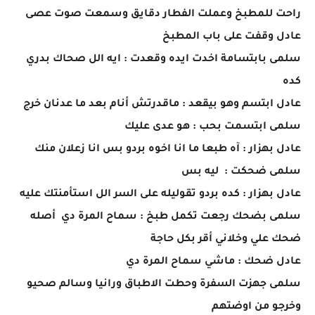
راحت للمطبخ وعملت الفطار دقايق وسمعت صوت عصى
عادل وقفت على باب المطبخ
سلمى بابتسامة اخدت ايده وقعدت : ايه الل صحاك بدري
كده
عادل ابتسم وهو بيقعد : ماقدرتش أنام بعد ما عدنان خرج
سلمى ابتسمت بحب : هو عدى عليك
عادل بهزار : آه طبعا ما انا اخوه بردو بس انا زعلان منك
سلمى ضحكت : ليه بس
عادل بهزار : كده بردو تقوليله على السر الل استأمنتك عليه
سلمى بضحك رجعت تكمل طبخ : سماح المرة دي أصله
ضحك علي وخلاني أقر بكل حاجة
عادل ضحك : ماشي سماح المرة دي
سلمى جهزت السفرة وحطت الاطباق ورانيا وسالم صحيو
وخرجو من اوضتهم