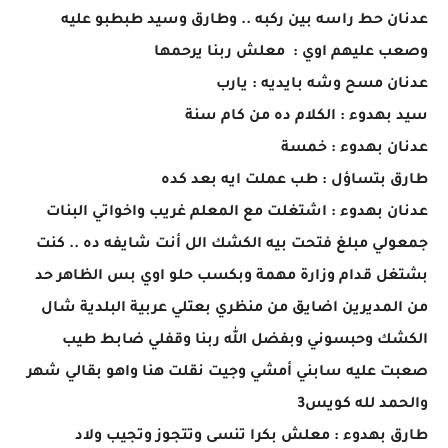
عدنان حط راسه بين ركبه .. وطارق وسيد طبطبو عليه
وصعب عليهم اوي : معلش ربنا يرحمها
عدنان مسح وشه بايديه : يارب
سيد بهدوء : الكلام ده من كام سنة
عدنان بهدوء : خمسة
طارق بتساؤل : طب عملت ايه بعد كده
عدنان بهدوء : اشتغلت مع المعلم غريب واخواتي البنات
جمعولي مبلغ فتحت بيه الكشك الل أنت شايفه ده .. كنت
بشتغل قدام وزارة مهمة وبكسب حلو اوي بس الظاهر حد
من المديرين اضايق من منظري بعتلي عربية البلدية شال
الكشك وحبسوني وبفضل الله ربنا وقفلي ضابط طيب
صعبت عليه سابني أمشي وجيت نقلت هنا واهو بقالي شهر
والحمد لله كويس3
طارق بهدوء : معلش بكرا تنسى وتتجوز وتجيب ولاد