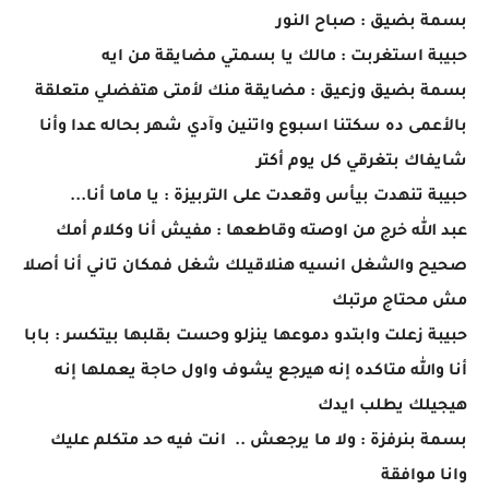
بسمة بضيق : صباح النور
حبيبة استغربت : مالك يا بسمتي مضايقة من ايه
بسمة بضيق وزعيق : مضايقة منك لأمتى هتفضلي متعلقة
بالأعمى ده سكتنا اسبوع واتنين وآدي شهر بحاله عدا وأنا
شايفاك بتغرقي كل يوم أكتر
حبيبة تنهدت بيأس وقعدت على التربيزة : يا ماما أنا...
عبد الله خرج من اوصته وقاطعها : مفيش أنا وكلام أمك
صحيح والشغل انسيه هنلاقيلك شغل فمكان تاني أنا أصلا
مش محتاج مرتبك
حبيبة زعلت وابتدو دموعها ينزلو وحست بقلبها بيتكسر : بابا
أنا والله متاكده إنه هيرجع يشوف واول حاجة يعملها إنه
هيجيلك يطلب ايدك
بسمة بنرفزة : ولا ما يرجعش .. انت فيه حد متكلم عليك
وانا موافقة