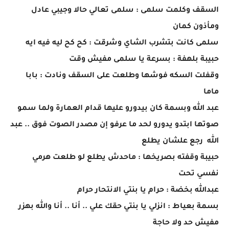
السقف وكلمت سلمى : سلمى تعالي حالا وجيبي عادل
ومأذون كمان
سلمى كانت بتشرب الشاي وشرقت : كح كح ليه فيه ايه
حبيبة بلهفة : بسرعة يا سلمى مفيش وقت
وقفلت السكه فوشها وطلعت على السقف ونادت : بابا
ماما
عبد الله وبسمة كان بيدورو عليها قدام العمارة ولما سمو
صوتها ابتدو يدورو لحد ما عرفو إن مصدر الصوت فوق .. عبد
الله رجع علشان يطلع
حبيبة وقفته بصريخها : ماحدش يطلع لو طلعت هرمي
نفسي تحت
عبدالله بخضة : حرام يا بنتي الانتحار حرام
بسمة بعياط : انزلي يا بنتي حقك علي .. أنا .. أنا والله بهزر
مفيش حد ولا حاجة