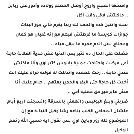
وافتحها الصبح واروح أوصل المعلم وولاده وأدور على زباين
.. ماكنتش لاقي وقت آكل
سنة واتنين كده والحمد لله ربنا يكرم خالي جوز البنات
جوازات كويسة ما فرطتش فيهم مع إنه غلبان هو كمان
ومحتاج بس الدم عمره ما يبقى مياه ..
فضلت على الحال ده كتير بس الدنيا مش مدية الغلابة حاجة
أمي مرضت واحتاجت عملية بفلوس كتير اوي وأنا ماكنش
عندي حاجة .. رحت للعمده واتذللت له قولته حرام عليك انت
أخدت كل حاجة حتى البقر والحمير بعتهم .. حرام عليك أنا
مش عايز غير حق عملية أمي ..
ضربني وبلغ البوليس واتهمني بالسرقة واتسجنت اربع أيام
علشان المحامي الكلب بتاعه رشا وكيل النيابة مع إن
الموضوع كله زور وباين اوي بس نقول ايه حسبي الله ونعم
الوكيل