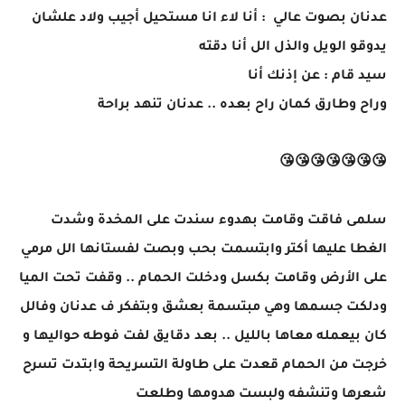
عدنان بصوت عالي : أنا لاء انا مستحيل أجيب ولاد علشان
يدوقو الويل والذل الل أنا دقته
سيد قام : عن إذنك أنا
وراح وطارق كمان راح بعده .. عدنان تنهد براحة
😘😘😘😘😘😘😘
سلمى فاقت وقامت بهدوء سندت على المخدة وشدت
الغطا عليها أكتر وابتسمت بحب وبصت لفستانها الل مرمي
على الأرض وقامت بكسل ودخلت الحمام .. وقفت تحت الميا
ودلكت جسمها وهي مبتسمة بعشق وبتفكر ف عدنان وفالل
كان بيعمله معاها بالليل .. بعد دقايق لفت فوطه حواليها و
خرجت من الحمام قعدت على طاولة التسريحة وابتدت تسرح
شعرها وتنشفه ولبست هدومها وطلعت