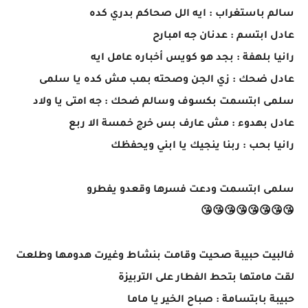
سالم باستغراب : ايه الل صحاكم بدري كده
عادل ابتسم : عدنان جه امبارح
رانيا بلهفة : بجد هو كويس أخباره عامل ايه
عادل ضحك : زي الجن وصحته بمب مش كده يا سلمى
سلمى ابتسمت بكسوف وسالم ضحك : جه امتى يا ولاد
عادل بهدوء : مش عارف بس خرج خمسة الا ربع
رانيا بحب : ربنا ينجيك يا ابني ويحفظك
سلمى ابتسمت ودعت فسرها وقعدو يفطرو
😘😘😘😘😘😘😘😘
فالبيت حبيبة صحيت وقامت بنشاط وغيرت هدومها وطلعت
لقت مامتها بتحط الفطار على التربيزة
حبيبة بابتسامة : صباح الخير يا ماما