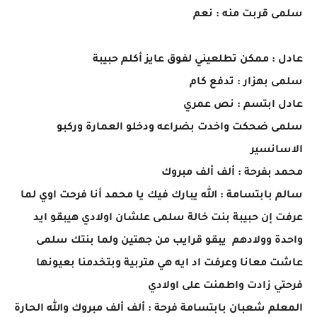
سلمى قربت منه : نعم
عادل : ممكن تطلعيني لفوق عايز أكلم حبيبة
سلمى بهزار : تدفع كام
عادل ابتسم : نص عمري
سلمى ضحكت واخدت بضراعه ودخلو العمارة وركبو
الاسانسير
محمد بفرحة : ألف ألف مبروك
سالم بابتسامة : الله يبارك فيك يا محمد أنا فرحت اوي لما
عرفت إن حبيبة بنت خالة سلمى علشان اولادي هيبقو ايد
واحدة وولادهم يبقو قرايب من جهتين ولما بنتك سلمى
عاشت معانا وعرفت اد ايه هي متربية وبتخدمنا بعيونها
فرحتي زادت واطمنت على اولادي
المعلم شعبان بابتسامة فرحة : ألف ألف مبروك والله الحارة