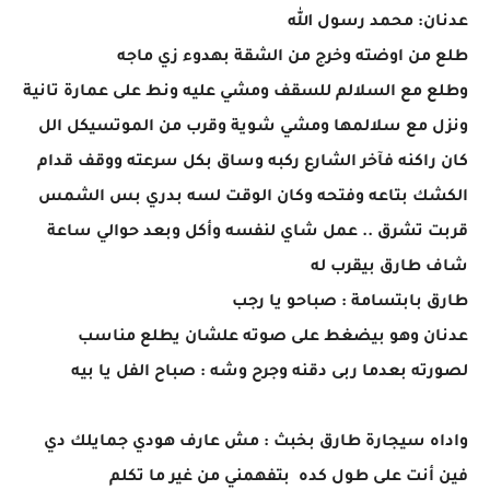
عدنان: محمد رسول الله
طلع من اوضته وخرج من الشقة بهدوء زي ماجه
وطلع مع السلالم للسقف ومشي عليه ونط على عمارة تانية
ونزل مع سلالمها ومشي شوية وقرب من الموتسيكل الل
كان راكنه فآخر الشارع ركبه وساق بكل سرعته ووقف قدام
الكشك بتاعه وفتحه وكان الوقت لسه بدري بس الشمس
قربت تشرق .. عمل شاي لنفسه وأكل وبعد حوالي ساعة
شاف طارق بيقرب له
طارق بابتسامة : صباحو يا رجب
عدنان وهو بيضغط على صوته علشان يطلع مناسب
لصورته بعدما ربى دقنه وجرح وشه : صباح الفل يا بيه
واداه سيجارة طارق بخبث : مش عارف هودي جمايلك دي
فين أنت على طول كده بتفهمني من غير ما تكلم