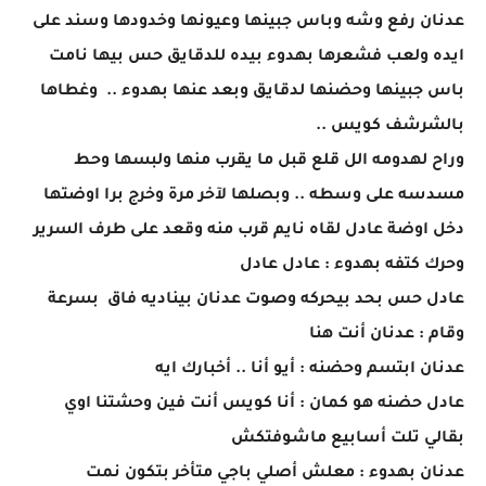
عدنان رفع وشه وباس جبينها وعيونها وخدودها وسند على
ايده ولعب فشعرها بهدوء بيده للدقايق حس بيها نامت
باس جبينها وحضنها لدقايق وبعد عنها بهدوء .. وغطاها
بالشرشف كويس ..
وراح لهدومه الل قلع قبل ما يقرب منها ولبسها وحط
مسدسه على وسطه .. وبصلها لآخر مرة وخرج برا اوضتها
دخل اوضة عادل لقاه نايم قرب منه وقعد على طرف السرير
وحرك كتفه بهدوء : عادل عادل
عادل حس بحد بيحركه وصوت عدنان بيناديه فاق بسرعة
وقام : عدنان أنت هنا
عدنان ابتسم وحضنه : أيو أنا .. أخبارك ايه
عادل حضنه هو كمان : أنا كويس أنت فين وحشتنا اوي
بقالي تلت أسابيع ماشوفتكش
عدنان بهدوء : معلش أصلي باجي متأخر بتكون نمت