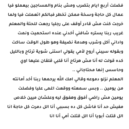
فضلت أربع ايام بتضرب ومش بنام والمساجين بيعملو فيا
عمال كل حاجة وسخة ممكن تخطر فبالكم اتعملت فيا ولما
خرجت كنت مش قادر أوقف على رجليا رجعت للحتة والمعلم
غريب ربنا يستره شافني أخدني عنده استحميت ونمت
واداني أكل وشرب وهدمة نضيفة وهو طول الوقت ساكت
وبقوله سيبني أروح لأمي يقولي استنى شوية ترتاح وبالليل
كده قولت له أنا مش هرتاح أنا قلبي قلقان عليها اوي
وحاسس إنها محتاجاني ..
المعلم نزلو دموعه وقالي امك الله يرحمها ربنا أخد أمانته
من يومين .. وبس سمعته ووقعت اغمى عليا وفضلت
يومين مش راضي أفوق وهفوق ليه وعلشان ميين خلاص
مفيش حد أنا فاشل كل ده بسببي أنا الل دمرت كل حاجة انا
الل قتلت أبويا أنا الل قتلت أمي أنا انا