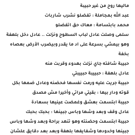
ماليها روح من غير حبيبة
عبد الله بمجاملة : تفضلو نشرب شاربات
محمد بابتسامة : معاك حق اتفضلو
سلمى وصلت عادل لباب السطوح ونزلت .. عادل دخل بلهفة
وهو بيمشي بسرعة على اد ما يقدر وبيضرب الأرض بعصاه
بخفة
حبيبة شافته جاي نزلت بهدوء وقربت منه
عادل بلهفة : حبييبة حبييبتي
حبيبة جريت عليه ورمت نفسها فحضنه وعادل ضمها بكل
قوته ودار بيها : بقيتي مراتي وأخيرا مش مصدق
حبيبة ابتسمت بعشق وغمضت عينيها بسعادة
عادل وقف وبعد وشها وباس جبينها : بحبك بحبك
حبيبة ابتسمت وحضنته وهو تنهد براحة وبعد وشها وباس
جبينها وخدودها وشفايفها بلهفة وبعد بعد دقايق علشان