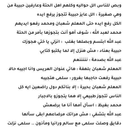
وبص للناس الل حواليه وكلهم اهل الحتة وعارفين حبيبة من
وهي صغيرة : الل عايز حبيبة تتجوز يرفع ايده
الكل رفع ايده حتى المعلم شعبان ومحمد رفعو ايديهم
محمد لعبد الله : شوف أهو أنت بتجوزها بأمر من الحتة
عبد الله ابتسم وبصلها بغلب : انزلي يا ختي هجوزك
حبيبة بعناد : مش هنزل إلا لما يكتبو كتابي
عبد الله بصدمة : نننننعم
المعلم شعبان بلهفة : هاتي عنوان العريس وانا اجيبه حالا
حبيبة رفعت حاجبها بغرور : سلمى هتجيبه
المعلم شعبان بحيرة : إلا بناتكم دول راضعين ايه كل
الناس تتجوز طبيعي إلا هما يتجوزو بالاجبار
محمد بغيظ : اسأل أمها أنا ما برضعش
عبد الله بتشفي : مش مراتك مرضاعهم ابقى سألها
دقايق وصلت سلمى مع سالم ورانيا ومأذون .. سلمى نزلت