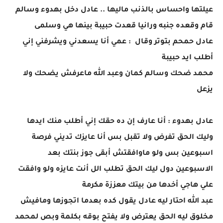
عيلتها واحساس بالذنب ماليها .. عادل دخل بهدوء وسالم
قام وقعده جنبه ورانيا قعدت حبيبة بينها هي وسلمى
عادل حمحم بتوتر وقال : عمي أنا يسعدني ويشرفني إني
أطلب ايد حبيبة
محمد ضحك وسالم كمان وعبد الله ماعرفش يضحك ولا
يزعل
عادل بهدوء : أنا عارف إن ده حقك إني أطلب منك ايدها
وليك الحق تفرض ولا تقبل بس أنا عايزك تديني فرصة
اسبوعين بس ولو ماوافقتش أبقى جوز بنتك بعد
الاسبوعين دول ليك الحق تطلب الل أنت عايزه ولو وافقت
علي هاجي أخدها من بيتك معززة مكرمة
عبد الله احتار ليه عادل يقول كده بعدما اتجوزها ومافيش
مخلوق ليه الحق يعترض ولا يفتح بوقه بكلمة وبص لمحمد