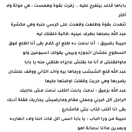
باباها قاعد بيتفرج عليه .. زفرت بقوة وهمست : هي موتة ولا
أكتر
تنهدت بقوة وطلعت وقعدت على كرسي جنبه وهي مكشرة
عبد الله بصلها بطرف عينيه :قالبة خلقتك ليه
حبيبة بضييق : أنا ندمت ده طلع اي كلام بقى أنا اطلع فوق
السطوح علشان اتجوزه وييجي يقولك اسبوعين ولو
ماوافقتش لا أنا ما بقتش عايزاه طلقني منه يا بابا
عبد الله قلع الشبشب ورماها بيه واخد التاني ووقف علشان
يضربها وهي جريت وقفلت اوضتها عليها
عبد الله بزعيق : ندمت يابنت الكلب ندمت مش عاجبك
الراجل الل كبرني وعملي مقام ومارضيش يجاريك فقلة أدبك
بقى انا أكتب كتاب بنتي فالشارع
حبيبة من ورا الباب : يا بابا انسى الل فات احنا ولاد انهارده
وبعدين ماانا ندمانة اهو