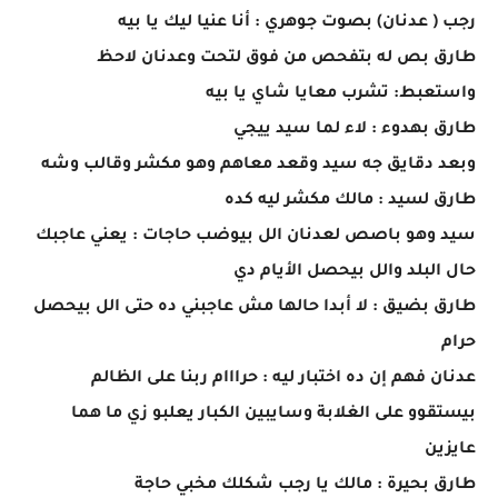
رجب ( عدنان) بصوت جوهري : أنا عنيا ليك يا بيه
طارق بص له بتفحص من فوق لتحت وعدنان لاحظ
واستعبط: تشرب معايا شاي يا بيه
طارق بهدوء : لاء لما سيد ييجي
وبعد دقايق جه سيد وقعد معاهم وهو مكشر وقالب وشه
طارق لسيد : مالك مكشر ليه كده
سيد وهو باصص لعدنان الل بيوضب حاجات : يعني عاجبك
حال البلد والل بيحصل الأيام دي
طارق بضيق : لا أبدا حالها مش عاجبني ده حتى الل بيحصل
حرام
عدنان فهم إن ده اختبار ليه : حرااام ربنا على الظالم
بيستقوو على الغلابة وسايبين الكبار يعلبو زي ما هما
عايزين
طارق بحيرة : مالك يا رجب شكلك مخبي حاجة