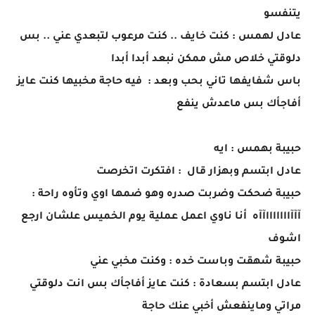
يتنفسو
عادل لهمس : كنت خايف .. كنت مرعوب لتبعدي عني .. بس
دلوقتي خلاص مش ممكن نبعد أبدا أبدا
باس شفايفها تاني بحب وبعد : فيه حاجة مخبيها كنت عايز
أفاجأك بس ماعدش ينفع
حبيبة بهمس : ايه
عادل ابتسم وبهزار قال : افتكرت اتخرصت
حبيبة ضحكت وضربت صدره وهو ضمها اوي وتأوه راحة :
آآآاااااااآآه أنا ناوي اعمل عملية يوم الخميس علشان ارجع
اشوف
حبيبة شهقت وباست خده : وكنت مخبي عني
عادل ابتسم بسعادة : كنت عايز أفاجأك بس انت دلوقتي
مراتي وماينفعش أخبي عنك حاجة