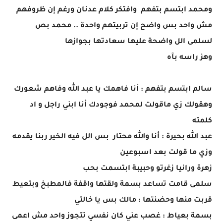
ومحمد ابتسم بتفهم وافتكر كلام عدنان ورغم إن ظروفهم
مش واحد بس واضح إن تربيتهم واحدة .. محمد بص
لسلمى الل واضحة عليها سعادتها بجوازها
وهز راسه بآه
سالم ابتسم بتفهم : أنا فاهمك يا عبد الله وفاهم شعورك
وهقولك زي ماقولت لمحمد فوجودك أنا ابني راجل و اد
كلمته
عبد الله بحيرة : أنا والله محتار بس الل فيه الخير ربنا يقدمه
وزي ما قولت بعد اسبوعين
زهرة ورانيا زغرتو وحبيبة ابتسمت بحب
سلمى قامت تساعد بسمة ولقتها واقفة فالمطبخ وبتعيط
قربت منها وحضنتها : مالك بس يا خالتي
بسمة بعياط : غصب عني كان نفسي تتجوز واحد مش اعمى