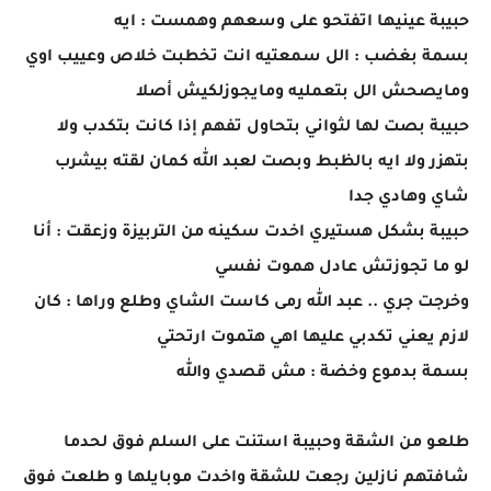
حبيبة عينيها اتفتحو على وسعهم وهمست : ايه
بسمة بغضب : الل سمعتيه انت تخطبت خلاص وعييب اوي
ومايصحش الل بتعمليه ومايجوزلكيش أصلا
حبيبة بصت لها لثواني بتحاول تفهم إذا كانت بتكدب ولا
بتهزر ولا ايه بالظبط وبصت لعبد الله كمان لقته بيشرب
شاي وهادي جدا
حبيبة بشكل هستيري اخدت سكينه من التربيزة وزعقت : أنا
لو ما تجوزتش عادل هموت نفسي
وخرجت جري .. عبد الله رمى كاست الشاي وطلع وراها : كان
لازم يعني تكدبي عليها اهي هتموت ارتحتي
بسمة بدموع وخضة : مش قصدي والله
طلعو من الشقة وحبيبة استنت على السلم فوق لحدما
شافتهم نازلين رجعت للشقة واخدت موبايلها و طلعت فوق