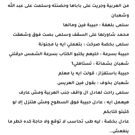
من العربية وجريت على باباها وحضنته وسلمت على عبد الله
وشعبان
سلمى بلهفة : حبيبة فين ومالها
محمد شاورلها على السقف وسلمى بصت فوق وشهقت
سلمى بخضة صرخت : بتعملي ايه يا مجنونة
حبيبة بسرعة : خليهم يكتبو الكتاب بسرعة الشمس حرقتني
شعبان بشماتة : تستاهلي1
حبيبة باستفزاز : قولت ايه يا معلم
شعبان بخوف : بقول فين العريس
سلمى راحت لعادل ال واقف جنب العربية ومش عارف
هيعمل ايه : عادل حبيبة فوق السطوح ومش هتنزل إلا لو
كتبتو كتابكم
عادل بخضة : ليه طب تحاسب لا توقع ولا حاجة كده خطر ما
ينفعش..