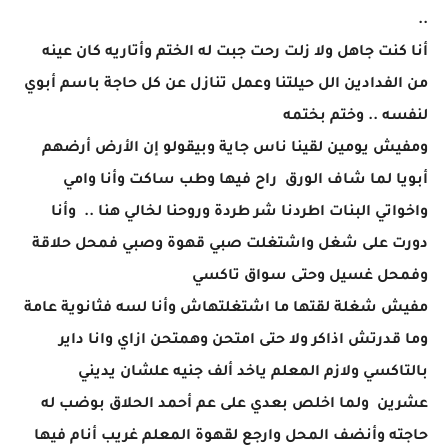
..
أنا كنت جاهل ولا زلت رحت جبت له الختم وأتاريه كان عينه
من الفدادين الل حيلتنا وعمل تنازل عن كل حاجة باسم أبوي
لنفسه .. وختم بختمه
ومفيش يومين لقينا ناس جاية وبيقولو إن الأرض أرضهم
أبويا لما شاف الورق راح فيها وطب ساكت وأنا وامي
واخواتي البنات اطردنا شر طردة وروحنا لخالي هنا .. وأنا
دورت على شغل واشتغلت صبي قهوة وصبي فمحل حلاقة
وفمحل غسيل وحتى سواق تاكسي
مفيش شغلة لقتها ما اشتغلتهاش وأنا لسه فثانوية عامة
وما قدرتش اذاكر ولا حتى امتحن وهمتحن ازاي وانا داير
بالتاكسي ولازم المعلم ياخد ألف جنيه علشان يديني
عشرين ولما اخلص بعدي على عم أحمد الحلاق بوضب له
حاجته وأنضف المحل وارجع لقهوة المعلم غريب أنام فيها