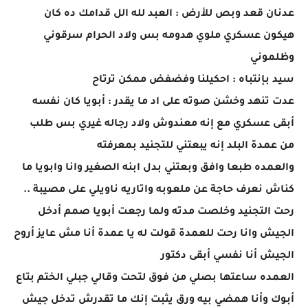
عدنان قعد وبص للأرض : العبد لله الل قدامك ده كان
هيكون عسكري ملوي هدومه بس ولاد الحرام سرقوني
وظلموني
سيد بإنتباه : احكيلنا وفضفض ممكن ترتاح
عدت تنهد وخشن صوته على اد ما يقدر : أبويا كان نفسه
أبقى عسكري مع إنه معندوش ولاد رجاله غيري بس طلب
من عمدة البلد إنه يبعتني للتجنيد بمعرفته
والعمده طبعا وافق وبعتني بدل ابنه الصغير وانا وابويا ما
كناش نعرف حاجة عن ملعوبه واتاريه ناويلي على مصيبة ..
رحت التجنيد وخلصت مدته ولما رجعت أبويا صمم أدخل
الجيش وانا رحت للعمدة قولت له يا عمدة أنا مش عايز أروح
الجيش أنا نفسي أبقى دكتور
العمده ساعتها بصلي من فوق لتحت وقالي جبلي الختم بتاع
أبوك وأنا همضي بيه ورق يثبت إنك ما تقدرش تدخل جيش