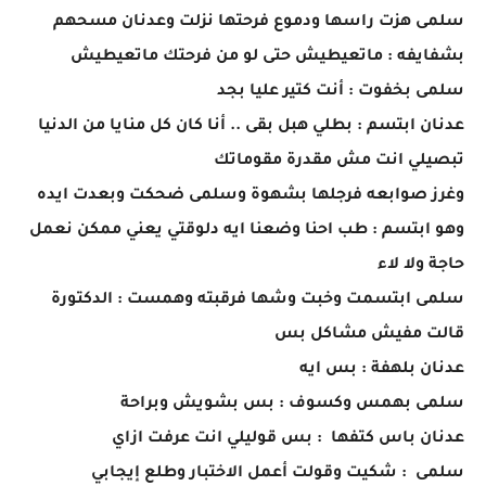
سلمى هزت راسها ودموع فرحتها نزلت وعدنان مسحهم
بشفايفه : ماتعيطيش حتى لو من فرحتك ماتعيطيش
سلمى بخفوت : أنت كتير عليا بجد
عدنان ابتسم : بطلي هبل بقى .. أنا كان كل منايا من الدنيا
تبصيلي انت مش مقدرة مقوماتك
وغرز صوابعه فرجلها بشهوة وسلمى ضحكت وبعدت ايده
وهو ابتسم : طب احنا وضعنا ايه دلوقتي يعني ممكن نعمل
حاجة ولا لاء
سلمى ابتسمت وخبت وشها فرقبته وهمست : الدكتورة
قالت مفيش مشاكل بس
عدنان بلهفة : بس ايه
سلمى بهمس وكسوف : بس بشويش وبراحة
عدنان باس كتفها : بس قوليلي انت عرفت ازاي
سلمى : شكيت وقولت أعمل الاختبار وطلع إيجابي