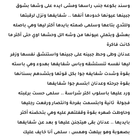
وسند بكوعه جنب راسها ومشى ايده على وشها بشوق
جبينها عيونها خدودها أنفها .. شفايفها ونزل لرقبتها
وللثدي بتاعها وسلمى ضمته بايدها أكتر ليها وهي باصله
بعشق وبتملي عيونها من وشه الل وحشها اوي حتى أكتر ما
كانت فاكرة
عدنان وطى وحط جبينه على جبينها واستنشق نفسها وزفر
ليها نفسه تنستشقه وباس شفايفها بهدوء وهي باسته
بقوة وشدت شفايفه جوا بكل قوتها وبتشدهم بسنانها
بقوة جرحته وعدنان ابتسم جوا شفايفها
ورد عليها باسلوب اكتر شراسة .. سلمى حست برغبته
فجولة تانية وابتسمت بفرحة وانتصار ورفعت رجليها
وحاوطت ضهره بقوة وقفلتهم عليه وهي بتحضنه أكتر
بايديها .. عدنان بقى هيتجنن عليها و بعد عن شفايفها
بصعوبة وهو بيلهث وهمس : سلمى أنا خايف عليك