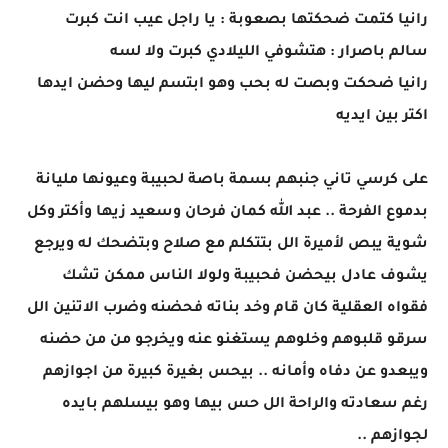
رانيا كتمت ضحكتها بصعوبة : يا راجل عيب انت كبرت
سالم باصرار : هتشوفي الليلادي كبرت ولا لسه
رانيا ضحكت وبصت له بحب وهو ابتسم ليها وحضن ايدها
اكتر بين ايديه
على كرسي تاني جنبهم بسمة باصة لحبيبة وعيونها مليانة
بدموع الفرحة .. عبد الله كمان فرحان وسعيد زيها وأكتر وكل
شوية يبص لأميرة الل بتتكلم مع صلاح وبتضحك له ويرجع
يشوف عادل بيحضن فحبيبة ولولا الناس ممكن تشك
فقواه العقلية كان قام وخد بناته فحضنه وضرب الاتنين الل
سرقو قلبوهم وخلوهم يستغنو عنه ويخرجو من من حضنه
ويبعدو عن دفاه وأمانه .. بيحس بغيرة كبيرة من اجوازهم
رغم سعادته والراحة الل حس بيها وهو بيسلهم بايده
لجوازهم ..