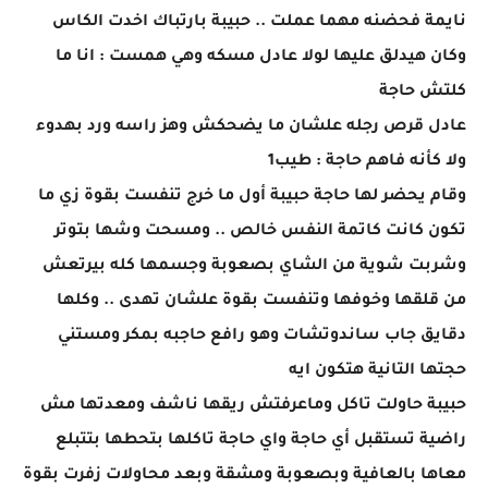
نايمة فحضنه مهما عملت .. حبيبة بارتباك اخدت الكاس
وكان هيدلق عليها لولا عادل مسكه وهي همست : انا ما
كلتش حاجة
عادل قرص رجله علشان ما يضحكش وهز راسه ورد بهدوء
ولا كأنه فاهم حاجة : طيب1
وقام يحضر لها حاجة حبيبة أول ما خرج تنفست بقوة زي ما
تكون كانت كاتمة النفس خالص .. ومسحت وشها بتوتر
وشربت شوية من الشاي بصعوبة وجسمها كله بيرتعش
من قلقها وخوفها وتنفست بقوة علشان تهدى .. وكلها
دقايق جاب ساندوتشات وهو رافع حاجبه بمكر ومستني
حجتها التانية هتكون ايه
حبيبة حاولت تاكل وماعرفتش ريقها ناشف ومعدتها مش
راضية تستقبل أي حاجة واي حاجة تاكلها بتحطها بتتبلع
معاها بالعافية وبصعوبة ومشقة وبعد محاولات زفرت بقوة