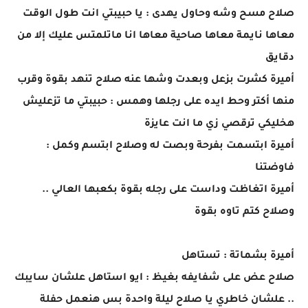
صلاح مسح وشه وحاول يهدى : يا حبيبتي انت طول الوقت
معاها نايمة معاها صاحية معاها انا ماتلمتس عليك إلا من
دقايق
أميرة كشرت بزعل وبعدت وشها عنه صلاح تنهد بقوة وقرب
منها أكتر وحط ايده على رجلها وهمس : حبيبتي ما تزعليش
هخليكي ترقصي زي ما انت عايزة
أميرة ابتسمت بفرحة وبصت له وصلاح ابتسم وكمل :
فاوضتنا
أميرة اتغاظت وداست على رجله بقوة بكعبها العالي ..
وصلاح كتم تاوه بقوة
أميرة بشماتة : تستاهل
صلاح عض على شفايفه بغيظ : ايو استاهل علشان سايبك
.. علشان خاطري يا صلاح ليلة واحدة بس هنعمل حفلة