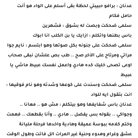
عدنان : برافو حبيبتي لحظة بقى أسلم على الواد هو أنت
حامل فكام
سلمى ضحكت وبصت له بشوق : فشهرين
باس بطنها واتكلم : ازايك يا بن الكلب انا ابوك
سلمى ضحكت على جنونه بكل صوتها وهو ابتسم : نايم جوا
مراتي ومرتاح على الآخر صح .. طب بص علشان نبقى صحاب
اوعى تصحى خليك كده هادي واعمل نفسك عبيط ماشي يا
عبيط
سلمى ضحكت وسندت على كوعها وشدته وهو نام فوقيها :
انت بتقول ايه للواد
عدنان باس شفايفها وهو بيتكلم : مش هو .. معانا ..
وجواكي .. بقوله بس يفضل .. هادي .. وأنا بقطعك .. فهمت
وختم كلامه ببوسة عميقة وهادية واخدها فرحلة مليانة
عشق وغرام وهدوء وحنية غير المرات الل فاتت وطول الوقت