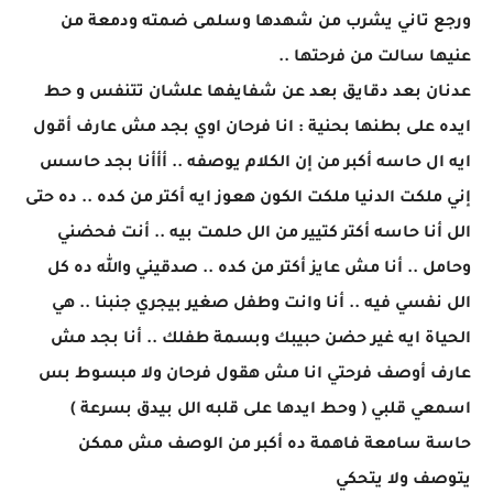
ورجع تاني يشرب من شهدها وسلمى ضمته ودمعة من
عنيها سالت من فرحتها ..
عدنان بعد دقايق بعد عن شفايفها علشان تتنفس و حط
ايده على بطنها بحنية : انا فرحان اوي بجد مش عارف أقول
ايه ال حاسه أكبر من إن الكلام يوصفه .. أأأنا بجد حاسس
إني ملكت الدنيا ملكت الكون هعوز ايه أكتر من كده .. ده حتى
الل أنا حاسه أكتر كتيير من الل حلمت بيه .. أنت فحضني
وحامل .. أنا مش عايز أكتر من كده .. صدقيني والله ده كل
الل نفسي فيه .. أنا وانت وطفل صغير بيجري جنبنا .. هي
الحياة ايه غير حضن حبيبك وبسمة طفلك .. أنا بجد مش
عارف أوصف فرحتي انا مش هقول فرحان ولا مبسوط بس
اسمعي قلبي ( وحط ايدها على قلبه الل بيدق بسرعة )
حاسة سامعة فاهمة ده أكبر من الوصف مش ممكن
يتوصف ولا يتحكي