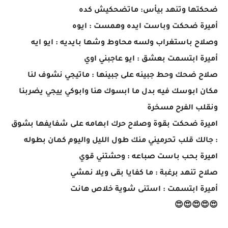
ضحكتها وتنهد بيأس: ماتضحكيش كده
أميرة ضحكت وباست ايده وهمست : ايوه
وصلاح باستغراب ولسه محاوط وشها بايديه : ايو ايه
أميرة ابتسمت بعشق : ايو عاجبني اوي
صلاح ضحك وحط جبينه على جبينها : ماتيجي نشوف لنا
مكان ابوسك فيه بدل ما ابسوك هنا وابوكي ييجي يضربنا
ونقلب الفرح مسخرة
اميرة ضحكت بقوة وصلاح حرك ابهامه على شفايفها بشوق
: جالك قلب تحرميني منك طول الليل واليوم كمان بطوله
اميرة بحب باست صباعه : وحشتني قوي
صلاح تنهد برغبة : ما كفايا بقى ويلا نمشي
أميرة ابتسمت : استنى شوية خلاص هانت
😍😍😍😍😍