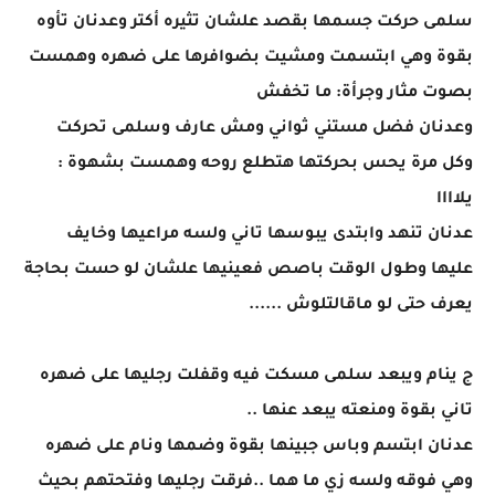
سلمى حركت جسمها بقصد علشان تثيره أكتر وعدنان تأوه
بقوة وهي ابتسمت ومشيت بضوافرها على ضهره وهمست
بصوت مثار وجرأة: ما تخفش
وعدنان فضل مستني ثواني ومش عارف وسلمى تحركت
وكل مرة يحس بحركتها هتطلع روحه وهمست بشهوة :
يلاااا
عدنان تنهد وابتدى يبوسها تاني ولسه مراعيها وخايف
عليها وطول الوقت باصص فعينيها علشان لو حست بحاجة
يعرف حتى لو ماقالتلوش ......
ج ينام ويبعد سلمى مسكت فيه وقفلت رجليها على ضهره
تاني بقوة ومنعته يبعد عنها ..
عدنان ابتسم وباس جبينها بقوة وضمها ونام على ضهره
وهي فوقه ولسه زي ما هما ..فرقت رجليها وفتحتهم بحيث