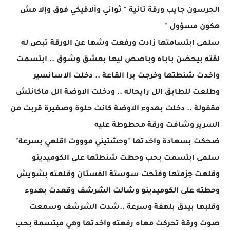
الجرسون جايب ورقة تانية " ثواني وألاقيكي فوق وإلا مش
هكون مسؤول "
سلمى ابتسامتها زادت ورفعت وشها عن الورقة تبص له
لقته بيحضن باباه وباصص ليها بعشق وشوق .. ابتسمت
واخدت شنطتها وخرجت برا القاعة .. دخلت الاسانسير
وطلعت للطابق الل رايحاله .. ودخلت الاوضة الل ماكانتش
مقفولة .. دخلت بهدوء الاوضة كانت حلوة وصغيرة قربت من
السرير وشافت ورقة محطوطة عليه
ضحكت بسعادة واخدتها "وحشتيني موووت اقلعي بسرعة"
سلمى ابتسمت بحب وحطت شنطتها على الكوميدينو
وقلعت جزمتها وفتحت سوستة الفستان وقلعته بشويش
وحطته على الكوميدينو وشالت الشرشف وقعدت بهدوء
وقلبها بيدق بلهفة وسرعة ..شدت الشرشف وسمعت
صوت ورقة تحركت معاه رفعته واخدتها وهي مبتسمة بحب