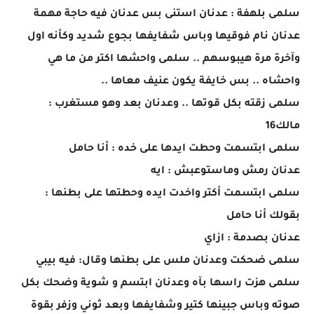
سلمى بلهفة : عدنان استنى بس عدنان فيه حاجة مهمة
عدنان نام فوقيها وباس شفايفها بجوع شديد وكأنه اول
وآخرة مرة هيبوسهم .. سلمى واحشها اكتر من ما هي
واحشاه .. بس خايفة يكون عنيف معاها ..
سلمى زقته بكل قوتها .. وعدنان بعد وهو مستغرب :
مالك16
سلمى ابتسمت وحطت ايدها على خده : أنا حامل
عدنان رمش وماستوعبش : ايه
سلمى ابتسمت أكتر واخدت ايده وحطتها على بطنها :
بقولك أنا حامل
عدنان بصدمة : ازاي
سلمى ضحكت وعدنان ملس على بطنها وقال: فيه بيبي
سلمى هزت راسها بآه وعدنان ابتسم و شوية وضحك بكل
صوته وباس جبينها كتير وشفايفها وبعد ثوني وزفر بقوة