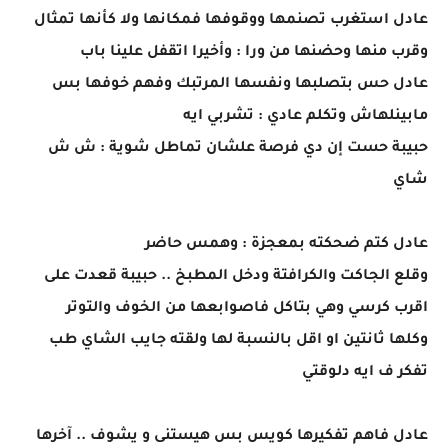
عادل استغرب تصنمها ووقوفها فمكانها ولا كأنها تمثال
وقرب منها وحضنها من ورا : وأخيرا اتقفل علينا باب
عادل حس بتصلبها ونفسها المرتبك وفهم خوفها بس
مابينلهاش وتكلم عادي : تشربي ايه
حبيبة حست إن دي فرصة علشان تماطل شوية : ش ش
شاي
عادل كتم ضحكته بمعجزة : وهمس حاضر
وقلع الجاكت والكرافتة ودخل المطبخ .. حبيبة قعدت على
اقرب كرسي وهي بتاكل فاصوابعها من الخوف والتوتر
وكلها ثانتين او اقل بالنسبة لها ولقته جايب الشاي طب
تفكر ف ايه دلوقتي
عادل فاهم تفكيرها كويس بس هيستنى و يشوف .. آخرها