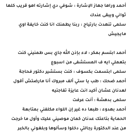
أحمد وراها جهاز الإشارة : شوفي دي إشارته اهو قريب كلها
ثواني ويبقى عندك
سلمى تنهدت بارتياح : ربنا يطمنك انا كنت خايفة اوي
مايجيش
أحمد ابتسم بمكر : لاء بإذن الله جاي بس طمنيني كنت
بتعملي ايه ف المستشفى من اسبوع
سلمى ابتسمت بكسوف : كنت بستشير دكتور فحاجة
أحمد ضحك : طب يا ستي ألف مبروك أنا مارضتش أقول
لعدنان عشان أكيد انت عايزة تفاجئيه
سلمى بدهشة : أنت عرفت
أحمد بهدوء : طبعا ده غير إن اللواء مكلفني بمتابعة
الحماية بتاعتك عدنان كمان موصيني عليك وأول ما خرجت
من عند الدكتورة رجالتي دخلوا وسألوها وبلغوني بالخبر