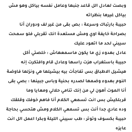
وبصت لعادل الل قاعد جنبها وعامل نفسه بياكل وهو مش
بياكل غيرها بنظراته
حبيبة بارتباك وسرعة : بص بقى من غير لف ودوران أنا
بصراحة خايفة اوي ومش مستعدة انك تقربلي فلو سمحت
سيبني لحد ما اتعود عليك
عادل بهدوء زي ما يكون ماسمعهاش : خلصتي أكل
حبيبة باستغراب هزت راسها وعادل قام وافتكرت إنه
هيشيل الاطباق بس تفاجأت بيه بيشيلها هي ونزلها فاوضة
النوم بهدوء وضمها لصدره بحنية وباس جبينها : بصي بقى
أنا الموت أهون لي من إنك تنامي حلالي ومعايا وما
قربلكيش بس انت تسمعي الكلام أنا فاهم خوفك وقلقك
وده عادي جدا أنت بس تسمعي الكلام ومش هتحسي بحاجة
حبيبة بكسوف وتوتر : طب سيبني الليلة وبكرا اعمل الل انت
عايزه