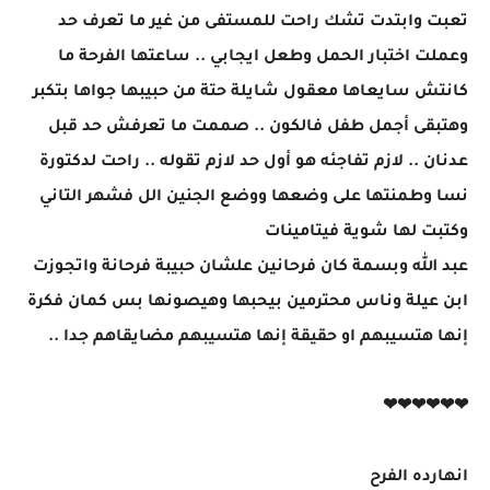
تعبت وابتدت تشك راحت للمستفى من غير ما تعرف حد
وعملت اختبار الحمل وطعل ايجابي .. ساعتها الفرحة ما
كانتش سايعاها معقول شايلة حتة من حبيبها جواها بتكبر
وهتبقى أجمل طفل فالكون .. صممت ما تعرفش حد قبل
عدنان .. لازم تفاجئه هو أول حد لازم تقوله .. راحت لدكتورة
نسا وطمنتها على وضعها ووضع الجنين الل فشهر التاني
وكتبت لها شوية فيتامينات
عبد الله وبسمة كان فرحانين علشان حبيبة فرحانة واتجوزت
ابن عيلة وناس محترمين بيحبها وهيصونها بس كمان فكرة
إنها هتسيبهم او حقيقة إنها هتسيبهم مضايقاهم جدا ..
❤❤❤❤❤❤
انهارده الفرح