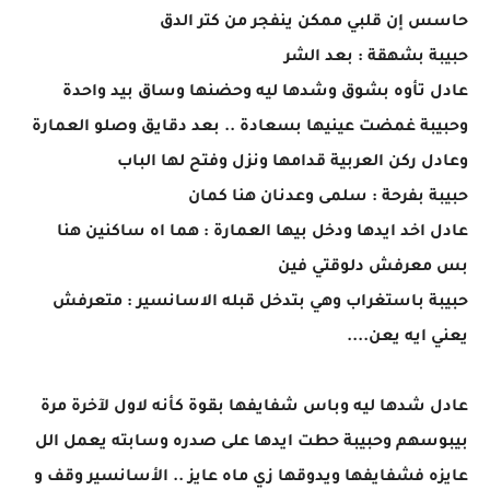
حاسس إن قلبي ممكن ينفجر من كتر الدق
حبيبة بشهقة : بعد الشر
عادل تأوه بشوق وشدها ليه وحضنها وساق بيد واحدة
وحبيبة غمضت عينيها بسعادة .. بعد دقايق وصلو العمارة
وعادل ركن العربية قدامها ونزل وفتح لها الباب
حبيبة بفرحة : سلمى وعدنان هنا كمان
عادل اخد ايدها ودخل بيها العمارة : هما اه ساكنين هنا
بس معرفش دلوقتي فين
حبيبة باستغراب وهي بتدخل قبله الاسانسير : متعرفش
يعني ايه يعن....
عادل شدها ليه وباس شفايفها بقوة كأنه لاول لآخرة مرة
بيبوسهم وحبيبة حطت ايدها على صدره وسابته يعمل الل
عايزه فشفايفها ويدوقها زي ماه عايز .. الأسانسير وقف و