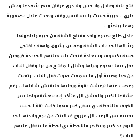
فتح بابه وعادل ولا حس ولا دري غرقان فبحر شهدها ومش
داري .. حبيبة حست بالاسانسير وقف وبعدت عادل بصعوبة
وهما بيلهثو ..
عادل طلع بهدوء واخد مفتاح الشقة من حيبه واداهولها
وشالها لحد باب الشقة وهمس بشوق ولهفة : افتحي
حبيبة بكسوف وسعادة فتحت باب حياتهم الجديدة كزوجين
دخل بيها بهدوء ونزلها وشال المفتاح من برا وقفل الباب
من جوا وحبيبة أول ما سمعت صوت قفل الباب ارتعبت
وغصب عنها ترعشت بقوة ورجليها مابقتش شايلها .. رغم
عشقها الكبير والعشق الل متأكد إنه بيعشقهولها بس
الخوف فاللحظة دي بيبقى كبير مهما كانت ثقة الحبيب
بحبيبه بس الرعب الل مزروع ف البنت من يوم ولادتها لحد
اليوم ده كبير وبيظهر فاللحظة دي لحظة ما يتقفل عليهم
الباب9