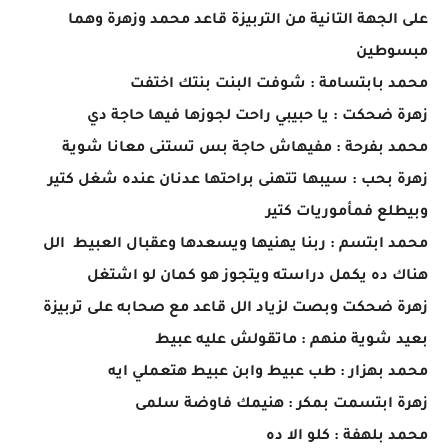
على الجهة التانية من التربيزة قاعد محمد وزهرة وهما
مبسوطين
محمد بابتسامة : شوفت البنت بنتك اختفت
زهرة ضحكت : يا حبيبي راحت لجوزها فيها حاجة دي
محمد بفرحة : مفيهاش حاجة بس تستنى معانا شوية
زهرة بحب : سيبها تتهنى براحتها عدنان عنده شغل كتير
وبيطلع فمأموريات كتير
محمد ابتسم : ربنا يهنيها ويسعدها وعقبال العبيط الل
هناك ده يكمل دراسته ويتجوز هو كمان لو اشتغل
زهرة ضحكت وبصت لزياد الل قاعد مع صحابه على تربيزة
بعيد شوية منهم : ماتقولش عليه عبيط
محمد بهزار : طب عبيط وابن عبيط هتعملي ايه
زهرة ابتسمت بمكر : هنيمك فاوضة سلمى
محمد بلهفة : كلو الا ده