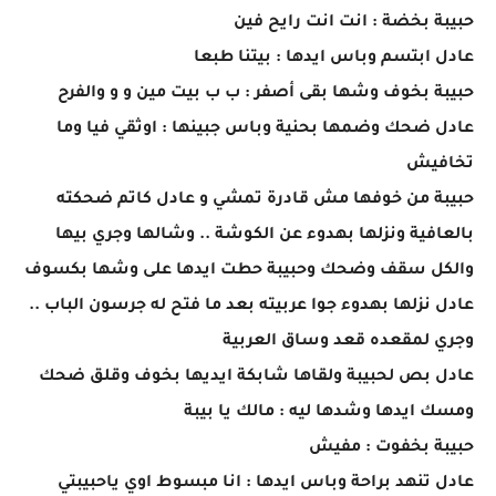
حبيبة بخضة : انت انت رايح فين
عادل ابتسم وباس ايدها : بيتنا طبعا
حبيبة بخوف وشها بقى أصفر : ب ب بيت مين و و والفرح
عادل ضحك وضمها بحنية وباس جبينها : اوثقي فيا وما
تخافيش
حبيبة من خوفها مش قادرة تمشي و عادل كاتم ضحكته
بالعافية ونزلها بهدوء عن الكوشة .. وشالها وجري بيها
والكل سقف وضحك وحبيبة حطت ايدها على وشها بكسوف
عادل نزلها بهدوء جوا عربيته بعد ما فتح له جرسون الباب ..
وجري لمقعده قعد وساق العربية
عادل بص لحبيبة ولقاها شابكة ايديها بخوف وقلق ضحك
ومسك ايدها وشدها ليه : مالك يا بيبة
حبيبة بخفوت : مفيش
عادل تنهد براحة وباس ايدها : انا مبسوط اوي ياحبيبتي