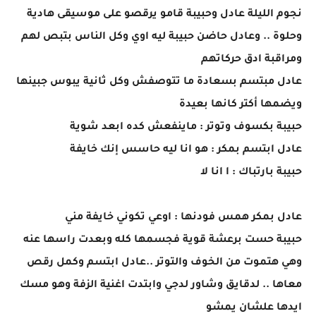
نجوم الليلة عادل وحبيبة قامو يرقصو على موسيقى هادية
وحلوة .. وعادل حاضن حبيبة ليه اوي وكل الناس بتبص لهم
ومراقبة ادق حركاتهم
عادل مبتسم بسعادة ما تتوصفش وكل ثانية يبوس جبينها
ويضمها أكتر كانها بعيدة
حبيبة بكسوف وتوتر : ماينفعش كده ابعد شوية
عادل ابتسم بمكر : هو انا ليه حاسس إنك خايفة
حبيبة بارتباك : ا انا لا
عادل بمكر همس فودنها : اوعي تكوني خايفة مني
حبيبة حست برعشة قوية فجسمها كله وبعدت راسها عنه
وهي هتموت من الخوف والتوتر ..عادل ابتسم وكمل رقص
معاها .. لدقايق وشاور لدجي وابتدت اغنية الزفة وهو مسك
ايدها علشان يمشو