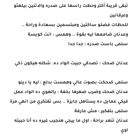
تبقى قريبة أكتر وحطت راسها على صدره والاتنين بيلهثو
وعرقانين
للحظات فضلو ساكتين ومبتسمين بسعادة وراحة ..
وعدنان ضاممها ليه بقوة .. وهمس : انت كويسة
سلمى باست صدره : جدا جدا
عدنان ضحك : تصدقي حبيت الواد ده. شكله هيكون ذكي
سلمى ضحكت بصوت عالي وهمست بدلع : ليه يا دينو
عدنان ضحك وضرب ضهرها بخفة : يالهوي ده الواد عمل
فيكي عمايل ده يستاهل جايزة .. بس تفتكري من انهي مرة
سلمى بتفكير : مش عارفة
عدنان تنهد براحة : اول ما ييجي هنجيب غيره ده أنا حبيته
اوي