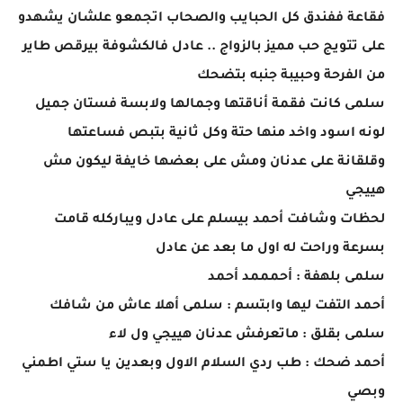
فقاعة ففندق كل الحبايب والصحاب اتجمعو علشان يشهدو
على تتويج حب مميز بالزواج .. عادل فالكشوفة بيرقص طاير
من الفرحة وحبيبة جنبه بتضحك
سلمى كانت فقمة أناقتها وجمالها ولابسة فستان جميل
لونه اسود واخد منها حتة وكل ثانية بتبص فساعتها
وقلقانة على عدنان ومش على بعضها خايفة ليكون مش
هييجي
لحظات وشافت أحمد بيسلم على عادل ويباركله قامت
بسرعة وراحت له اول ما بعد عن عادل
سلمى بلهفة : أحمممد أحمد
أحمد التفت ليها وابتسم : سلمى أهلا عاش من شافك
سلمى بقلق : ماتعرفش عدنان هييجي ول لاء
أحمد ضحك : طب ردي السلام الاول وبعدين يا ستي اطمني
وبصي