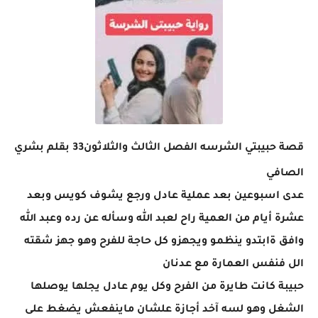
قصة حبيبتي الشرسه الفصل الثالث والثلاثون33 بقلم بشري
الصافي
عدى اسبوعين بعد عملية عادل ورجع يشوف كويس وبعد
عشرة أيام من العمية راح لعبد الله وسأله عن رده وعبد الله
وافق ةابتدو ينظمو ويجهزو كل حاجة للفرح وهو جهز شقته
الل فنفس العمارة مع عدنان
حبيبة كانت طايرة من الفرح وكل يوم عادل يجلها يوصلها
الشغل وهو لسه آخد أجازة علشان ماينفعش يضغط على