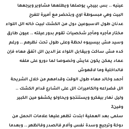
عينيه .. بس بييجي يوصلها ويطلعها مشاوير ويرجعها
البيت وهي مبسوطة اوي وبتحضر مع أميرة للفرح
عدنان طول الاسبوعين دول من الكشك لبيت خاله الل اللواء
مختار مأجره ومأجر شخصيات تقوم بدور عيلته .. عيون طارق
وسيد مش بيسيبوه لحظة وعلى طول تحت نظرهم .. ورغم
كده مش ساكت وبيقابل اللواء عز الدين الل اتفق معاه فإن
عماد يمكن يكون عايش وخصوصا لما دورو على ملفه
فالداخلية وما لاقهوش
أحمد وخالد معاه طول الوقت وقدامهم من خلال الشريحة
الل فضراعه والكاميرات الل على الشارع قدام الكشك ..
وليل نهار بيفكرو ويستنتجو ويحاولو يكشفو مين الكبير
وفين2
سلمى بعد العملية ابتدت تظهر عليها علامات الحمل من
دوخة وترجيع وسدة نفس وآلام فالصدر وفالظهر .. وبعدما