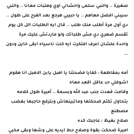
صغيرة .. والنبي سلمى واحشاني اوي وهتبات معانا .. والنبي
سيبني افضل معاهم .. يا حبيبي هرجع بعد الفرح على طول ..
دي أول مرة أطلب منك طلب .. قال ايه الطلبات الل كل يوم
تقسم ضهري دي مش طلباتك ولو ماردتش عليك مرة
واحدة علشان اعرف افتكرت ايه كنت ناسياه ابقى خاين ودون
...
أمه بمقاطعة : كفايا فضحتنا يا اهبل يابن الاهبل انا هقوم
اشوفلي حد عاقل اقعد معاه
وقامت قعدت جنب عبد الله وبسمة .. أميرة طول كلامه
بتحاول تكتم ضحكتها وماتبينهاش وبترفع حاجبها بغضب
مصطنع
صلاح بغيظ : عاجبك كده
اميرة ضحكت بقوة وصلاح حط ايديه على وشها وبقى مخبي