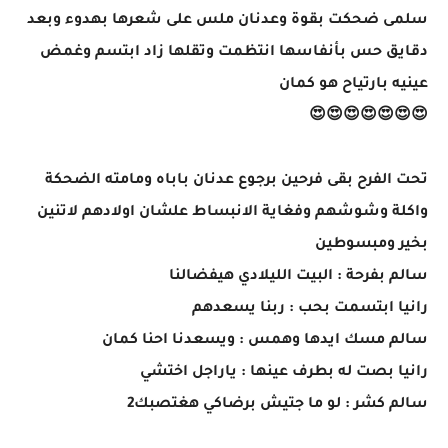
سلمى ضحكت بقوة وعدنان ملس على شعرها بهدوء وبعد
دقايق حس بأنفاسها انتظمت وتقلها زاد ابتسم وغمض
عينيه بارتياح هو كمان
😍😍😍😍😍😍😍
تحت الفرح بقى فرحين برجوع عدنان باباه ومامته الضحكة
واكلة وشوشهم وفغاية الانبساط علشان اولادهم لاتنين
بخير ومبسوطين
سالم بفرحة : البيت الليلادي هيفضالنا
رانيا ابتسمت بحب : ربنا يسعدهم
سالم مسك ايدها وهمس : ويسعدنا احنا كمان
رانيا بصت له بطرف عينها : ياراجل اختشي
سالم كشر : لو ما جتيش برضاكي هغتصبك2