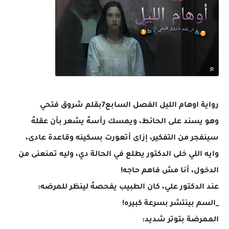
رواية اوهام الليل الفصل السابع7بقلم شروق فتحي
وهو يسند على الحائط، ويمسك رأسهُ يشعر بأن عقلهُ
سينفجر من التفكير، إزاى أتعورت بسكينه وقاعدة عادى،
وايه اللي خلى الدكتور يطلع في الحالة دي، وليه تمنعنى من
الدخول، أنا مش فاهم حاجه!
عند الدكتور علي، كان الطبيب يفحصهُ لينظر للمرضه:
_السم بينتشر بسرعة كبيره!
الممرضة بتوتر شديد: