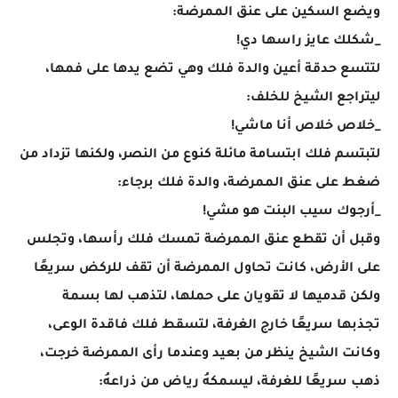
ويضع السكين على عنق الممرضة:
_شكلك عايز راسها دي!
لتتسع حدقة أعين والدة فلك وهي تضع يدها على فمها،
ليتراجع الشيخ للخلف:
_خلاص خلاص أنا ماشي!
لتبتسم فلك ابتسامة مائلة كنوع من النصر، ولكنها تزداد من
ضغط على عنق الممرضة، والدة فلك برجاء:
_أرجوك سيب البنت هو مشي!
وقبل أن تقطع عنق الممرضة تمسك فلك رأسها، وتجلس
على الأرض، كانت تحاول الممرضة أن تقف للركض سريعًا
ولكن قدميها لا تقويان على حملها، لتذهب لها بسمة
تجذبها سريعًا خارج الغرفة، لتسقط فلك فاقدة الوعى،
وكانت الشيخ ينظر من بعيد وعندما رأى الممرضة خرجت،
ذهب سريعًا للغرفة، ليسمكهُ رياض من ذراعهُ: