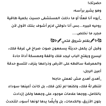
حضرتك!
وهو يشير برأسه:
_أيوه أنا فعلًا أو ما دخلت المستشفى حسيت بكمية طاقية
روحيه كبيره...بس أنا دلوقتي لازم أشوف بنتك الأول لأن
مجرد ما نخلص....
🥰✨🖋بقلم شروق فتحي🖋✨🥰
وقبل أن يكمل حديثهُ يسمعون صوت صراخ في غرفة فلك،
ليسرع ويفتح الباب ليجد فلك واقفة وممسكة أداة حادة
والممرضة ساقطه على الأرض وذراعها ينزف، لتتسع حدقة
أعين الرجل:
_أهدى أهدى مش تعملي حاجه!
لتنظر لهُ فلك، ولكنها لم تكن فلك، بل كانت أعينها سوداء
بالكامل، ووجها علامات موجود على وجهها ولكن إزدادت
بلون الأزرق، والكدمات، بل وأيضًا يدها لونها أسود، لتتحدث