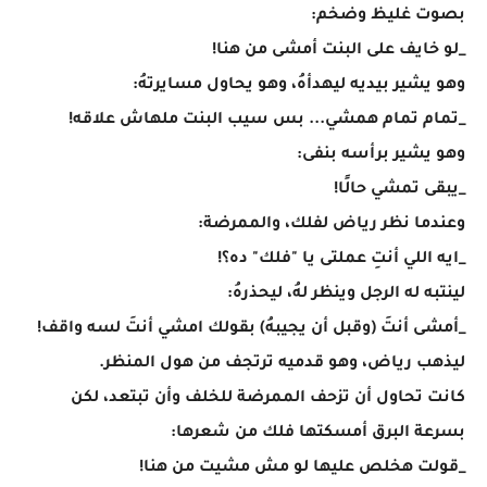
بصوت غليظ وضخم:
_لو خايف على البنت أمشى من هنا!
وهو يشير بيديه ليهدأهُ، وهو يحاول مسايرتهُ:
_تمام تمام همشي... بس سيب البنت ملهاش علاقه!
وهو يشير برأسه بنفى:
_يبقى تمشي حالًا!
وعندما نظر رياض لفلك، والممرضة:
_ايه اللي أنتِ عملتى يا "فلك" ده؟!
لينتبه له الرجل وينظر لهُ، ليحذرهُ:
_أمشى أنتَ (وقبل أن يجيبهُ) بقولك امشي أنتَ لسه واقف!
ليذهب رياض، وهو قدميه ترتجف من هول المنظر.
كانت تحاول أن تزحف الممرضة للخلف وأن تبتعد، لكن
بسرعة البرق أمسكتها فلك من شعرها:
_قولت هخلص عليها لو مش مشيت من هنا!