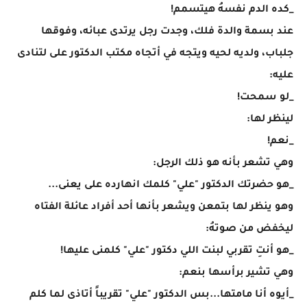
_كده الدم نفسهُ هيتسمم!
عند بسمة والدة فلك، وجدت رجل يرتدى عبائه، وفوقها
جلباب، ولديه لحيه ويتجه في أتجاه مكتب الدكتور على لتنادى
عليه:
_لو سمحت!
لينظر لها:
_نعم!
وهي تشعر بأنه هو ذلك الرجل:
_هو حضرتك الدكتور "علي" كلمك انهارده على يعنى...
وهو ينظر لها بتمعن ويشعر بأنها أحد أفراد عائلة الفتاه
ليخفض من صوتهُ:
_هو أنتِ تقربي لبنت اللي دكتور "علي" كلمنى عليها!
وهي تشير برأسها بنعم:
_أيوه أنا مامتها...بس الدكتور "علي" تقريباً أتاذى لما كلم