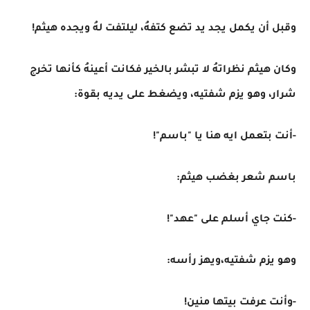
وقبل أن يكمل يجد يد تضع كتفهُ، ليلتفت لهُ ويجده هيثم!
وكان هيثم نظراتهُ لا تبشر بالخير فكانت أعينهُ كأنها تخرج
شرار، وهو يزم شفتيه، ويضغط على يديه بقوة:
-أنت بتعمل ايه هنا يا "باسم"!
باسم شعر بغضب هيثم:
-كنت جاي أسلم على "عهد"!
وهو يزم شفتيه،ويهز رأسه:
-وأنت عرفت بيتها منين!