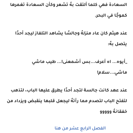
السعادة فهي كلما ألتقت بهُ تشعر وكأن السعادة تغمرها
كموجًا في البحر.
عند هيثم كان عاد منزلهُ وجالسًا يشاهد التلفاز ليجد أحدًا
يتصل بهُ:
_أيوه... اه أعرف...بس أشمعنى!... طيب ماشي
ماشي...سلام!
عند عهد كانت جالسة لتجد أحدًا يطرق عليها الباب، لتذهب
لتفتح الباب لتصدم مما رأتهُ ليجعل قلبها ينقبض ويزداد من
خفقانهُ ووووو
الفصل الرابع عشر من هنا