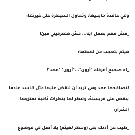
وهي عاقدة حاجبيها، وتحاول السيطرة على غيرتها:
_مش مهم بعمل ايه... مش هتعرفيني مين!
هيثم يتعجب من لهجتها:
_اه صحيح أعرفك "أروى"..."أروى" "عهد"!
لتصافحها عهد وهي تريد أن تنقض عليها مثل الأسد عندما
ينقض على فريستهُ، وتنظر لها بنظرات ثاقبة تمتزجها
الشرار:
_طيب عن أذنك بقى (وتنظر لهيثم) يلا أصل في موضوع