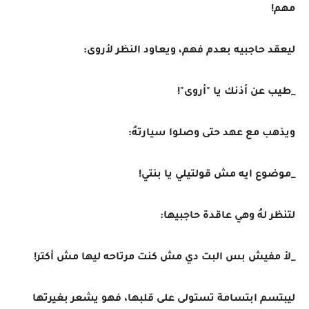
مهم!
ليعقد حاجبيه بعدم فهم، ويعاود النظر لأروى:
_طيب عن أذنك يا "أروى"!
ويذهب مع عهد حتى وصلوا سيارتهُ:
_موضوع ايه مش قولتيلي يا بنتي!
لتنظر لهُ وهي عاقدة حاجبيها:
_لأ مفيش بس البت دي مش كنت مرتاحه ليها مش أكتر!
ليبتسم ابتسامة تستولى على قلبها، فهو يشعر بغيرتها