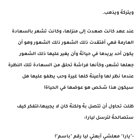
ويتركهُ ويذهب.
عند عهد كانت صعدت إلى منزلها، وكانت تشعر بالسعادة
العارمة فهي أفتقدت ذلك الشعور ذلك الشعور وهو أن
يكون أحد يريدها في حياتهُ وأن يغير عليها ذلك الشعور
جعلها تشعر، وكأنها فراشة تحلق من السعادة تلك النظرة
عندما نظر لها وأعينهُ كلها غيرة وحب يطفو عليها هل
سيكون هذا شخص هو عوضها في الحياة!
ظلت تحاول أن تتصل بهُ ولكنهُ كان لا يجيبها،لتفكر كيف
ستصالحهُ لترسل ليارا:
-"يارا" معلشي أبعتي ليا رقم "باسم"!