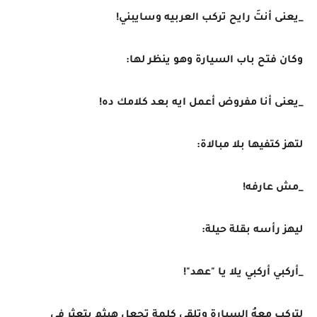
_يعنى أنتَ رايح تركب العربيه وسايبني!
وكان فتح باب السيارة وهو ينظر لها:
_يعنى أنا مفروض أعمل ايه بعد كلامك ده!
لتهز كتفيها بلا مبالاة:
_مش عارفه!
ليهز رأسه بقلة حيلة:
_أركبي أركبي يلا يا "عهد"!
لتركب معهُ السيارة وتلقى كلمة تجعل هيثم يتعثر في