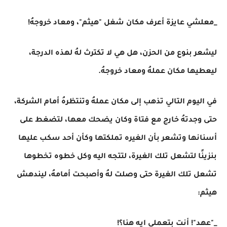
_معلشي عايزة أعرف مكان شغل "هيثم"، ومعاد خروجهُ!
ليشعر بنوع من الحزن، هل هي لا تكترث لهُ لهذه الدرجة،
ليعطيها مكان عملهُ ومعاد خروجهُ.
في اليوم التالي تذهب إلى مكان عملهُ وتنتظرهُ أمام الشركة،
حتى وجدتهُ خارج مع فتاة وكان يضحك معها، لتضغط على
أسنانها وتشعر بأن الغيره تملكتها وكأن أحد سكب عليها
بنزينًا لتشعل تلك الغيرة، لتتجه اليه وكل خطوه تخطوها
تشعل تلك الغيرة حتى وصلت لهُ وأصبحت أمامهُ، ليندهش
هيثم:
_"عهد"! أنتِ بتعملي ايه هنا؟!