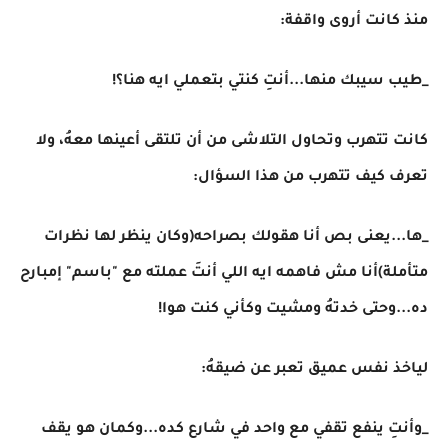
منذ كانت أروى واقفة:
_طيب سيبك منها...أنتِ كنتي بتعملي ايه هنا؟!
كانت تتهرب وتحاول التلاشى من أن تلتقى أعينها معهُ، ولا
تعرف كيف تتهرب من هذا السؤال:
_ها...يعنى بص أنا هقولك بصراحه(وكان ينظر لها نظرات
متأملة)أنا مش فاهمه ايه اللي أنتَ عملته مع "باسم" إمبارح
ده...وحتى خدتهُ ومشيت وكأني كنت هوا!
لياخذ نفس عميق تعبر عن ضيقهُ:
_وأنتِ ينفع تقفي مع واحد في شارع كده...وكمان هو يقف