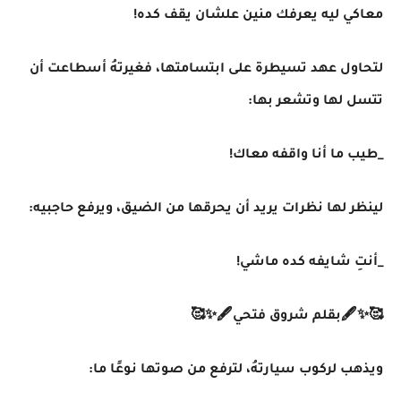
معاكي ليه يعرفك منين علشان يقف كده!
لتحاول عهد تسيطرة على ابتسامتها، فغيرتهُ أسطاعت أن
تتسل لها وتشعر بها:
_طيب ما أنا واقفه معاك!
لينظر لها نظرات يريد أن يحرقها من الضيق، ويرفع حاجبيه:
_أنتِ شايفه كده ماشي!
🥰✨🖋بقلم شروق فتحي🖋✨🥰
ويذهب لركوب سيارتهُ، لترفع من صوتها نوعًا ما: