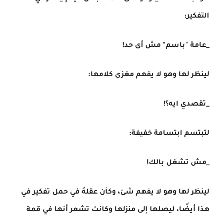
التفكير:
_عامة "باسم" مش أى حد!
لينظر لها وهو لا يفهم مغزى كلامها:
_تقصدي ايه؟!
لتبتسم ابتسامة خفيفة:
_مش تشغل بالك!
لينظر لها وهو لا يفهم شئ، وكأن عقلهُ في حمل تفكير في
هذا أيضًا، ليصلها إلى منزلها وكانت تشعر أنها في قمة