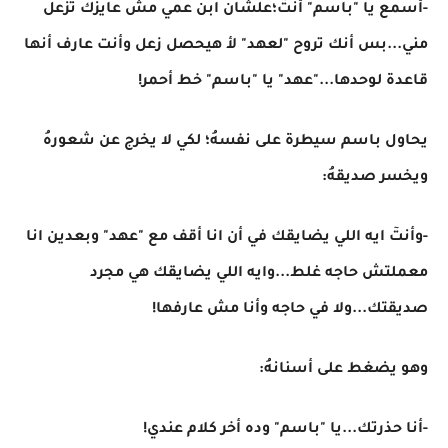
-أسمع يا "باسم" أنتٓ؛علشان ابن عمي مش عايزك تزعل
مني...بس أنك تروح "لعهد" لأ هيحصل زعل وأنت عارف أنها
قاعدة لوحدها..."عهد" يا "باسم" خط أحمر!
يحاول باسم سيطرة على نفسهُ؛ لكي لا يخرج عن شعورهُ
ويخسر صديقهُ:
-وأنتٓ ايه اللي يضايقك في أن انا أقف مع "عهد" وبعدين انا
معملتش حاجه غلط...وايه اللي يضايقك هي مجرد
صديقتك...ولا في حاجه وأنا مش عارفها!
وهو يضغط على أسنانهُ:
-أنا حذرتك...يا "باسم" وده أخر كلام عندي!