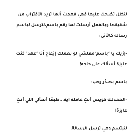
لتظل تضحك عليها فهي فهمت أنها تريد الأقتراب من
شقيقها وبالفعل أرسلت لها رقم باسم،لترسل لباسم
رساله كالأتى:
-إزيك يا "باسم"معلشي لو بعملك إزعاج أنا "عهد" كنت
عايزة أسألك على حاجه!
باسم بصدًر رحب:
-الحمدلله كويس أنتِ عامله ايه...طبعًا أسألي اللي أنتِ
عايزة!
لتبتسم وهي ترسل الرسالة: