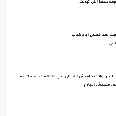
وملامحها التي تبدلت
وجيت بعد خمس ايام غياب
ي........
بتاكليش ولا مبتناميش ايه اللي انتي عاملاه ف نفسك ده
بس منمتش امبارح