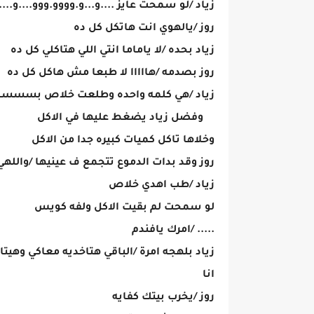
زياد /لو سمحت عايز ....و...و.وووو.ووو....و....و
روز /يالهوي انت هاتكل كل ده
زياد بحده /لا ياماما انتي اللي هتاكلي كل ده
روز بصدمه /هااااا لا طبعا مش هاكل كل ده
زياد /هي كلمه واحده وطلعت خلاص بسس
وفضل زياد يضغط عليها في الاكل
وخلاها تاكل كميات كبيره جدا من الاكل
روز وقد بدات الدموع تتجمع ف عينيها /واللهي 
زياد /طب اهدي خلاص
لو سمحت لم بقيت الاكل ولفه كويس
..... /امرك يافندم
زياد بلهجه امرة /الباقي هتاخديه معاكي وهيت
انا
روز /يخرب بيتك كفايه