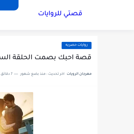
قصتي للروايات
روايات حصريه
قصة احبك بصمت الحلقة السابعة7 بقل
مهرجان الرويات
اخر تحديث :
منذ بضع شهور
7 دقائق للقراءة