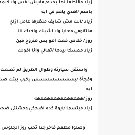
زياد مقاطعا لها بحده/ مفيش نفس ولا كلمه 
باسم /اهدي ياعم في ايه
زياد /انت مش شايف منظرها عامل ازاي
هاتقومي معايا ولا اشيلك واخدك انا
روز / خلاص قمت اهو بس هنروح فين
زياد ممسكا بيدها /تعالي وانا اقولك
واستقل سيارته وطوال الطريق لم تصمت رو
وفجأة /بسسسسسسسس يخرب بيتك صدعتيني ايه
ايه
روز /ههههههههههههههه
زياد مبتسما /ايوة كده اضحكي وحشتني ضح
وصلوا مطعم فاخر جدا تحب روز الجلوس فيه 