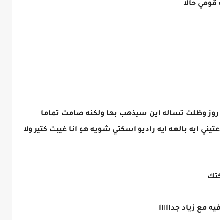
قومي حالا
ز وظلت تساله اين سيذهب بها ولكنه صامت تماما
 بالعه ايه راديو اسكتي شويه هو انا غيبت كتير ولا
كتك
مع زياد جدااااا