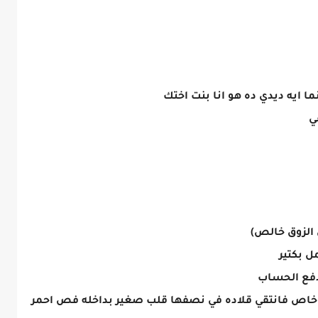
انما ايه ديدي ده هو انا بنت اختك
ي
 الزوق خالص)
مل بكتير
دفع الحساب
ق خاص فانتقي قلاده في نصفها قلب صغير بداخله فص احمر