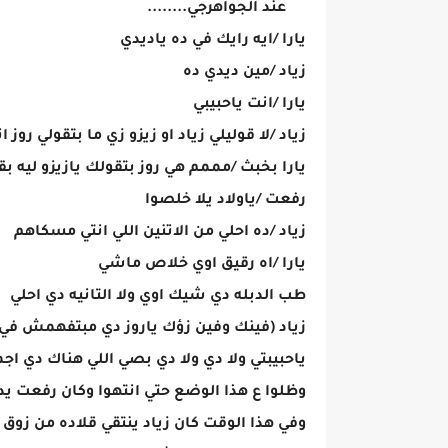
عند الجواهرجي........
يارا /ايه رايك في ده ياديدي
زياد /مين ديدي ده
يارا /انت ياحبيبي
زياد /لا قوليلي زياد او زيزو زي ما بتقولي روز 
يارا بخبث /مممم هي روز بتقولك يازيزو ليه بق
رفعت /ياولاد يلا خلصوا
زياد /ده احلي من الاتنين اللي انتي مسكاهم
يارا /اه رقيق اوي خلاص ماشي
طب الدبله دي شيك اوي ولا التانيه دي احلي
زياد (فينك وفين زؤك ياروز دي مبتفهمش في
ياحبيبتي ولا دي ولا دي بصي اللي هناك دي اج
وظلوا ع هذا الوضع حتي انتهوا وكان رفعت ي
وفي هذا الوقت كان زياد ينتقي قلاده من زو