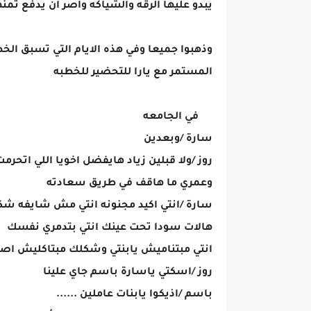
يبدو عليها الرقه والشياكه واصر ان يدفع تمن
وذهبوا جميعا وفي هذه الايام التي تسبق الخط
المستمر مع يارا للتحضير للخطبه
في الجامعه
سارة /وبعدين
روز /ولا قبلين زياد هايفضل اخويا اللي اتحرم
وعمري ما هاقف في طريق سعادته
سارة /انتي اكيد مجنونه انتي مش شايفه شكل
هالات سودا تحت عينك انتي بتدمري نفسك
انتي مبتناميش يابنتي وشكلك مبتاكليش اصل
روز /اسكتي ياسارة باسم جاي علينا
باسم /اذيكوا يابنات عاملين ......