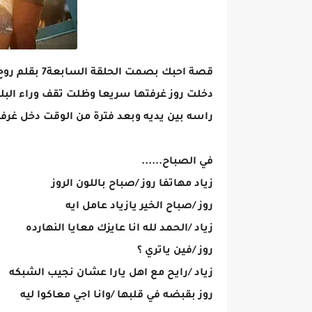
قصة احبك بصمت الحلقة السابعة7 بقلم روح
دخلت روز غرفتها سريعا وظلت تقف وراء البلك
راسه بين يديه وبعد فترة من الوقت دخل غرفت
في الصباح......
زياد مهاتفا روز /صباح باللون الروز
روز /صباح الخير يازياد عامل ايه
زياد /الحمد لله انا عايزك معايا النهارده
روز /فين ياتري ؟
زياد /رايح مع اهل يارا عشان نجيب الشبكه
روز بقبضه في قلبها /وانا اجي معاكوا ليه