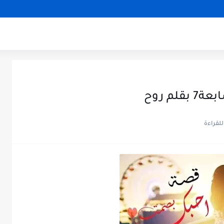
م روح