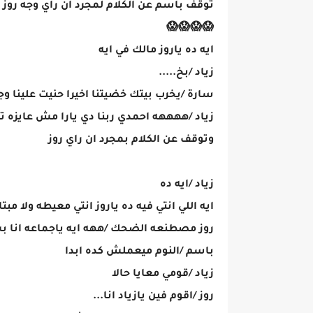
توقف باسم عن الكلام لمجرد ان رأي وجه روز 
😱😱😱😱
ايه ده ياروز مالك في ايه
زياد /بخ.....
سارة /يخرب بيتك خضيتنا اخيرا حنيت علينا 
زياد /ههههه احمدي ربنا دي يارا مش عايزه تس
وتوقف عن الكلام بمجرد ان راي روز
زياد /ايه ده
ايه اللي انتي فيه ده ياروز انتي معيطه ولا م
روز مصطنعه الضحك /ههه ايه ياجماعه انا 
باسم /النوم ميعملش كده ابدا
زياد /قومي معايا حالا
روز /اقوم فين يازياد انا...