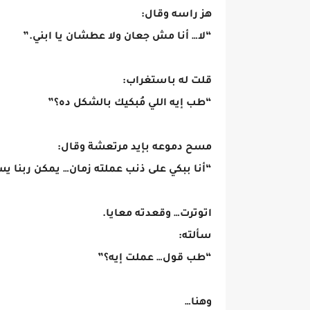
هز راسه وقال:
“لا… أنا مش جعان ولا عطشان يا ابني.”
قلت له باستغراب:
“طب إيه اللي مُبكيك بالشكل ده؟”
مسح دموعه بإيد مرتعشة وقال:
“أنا ببكي على ذنب عملته زمان… يمكن ربنا ي
اتوترت… وقعدته معايا.
سألته:
“طب قول… عملت إيه؟”
وهنا…