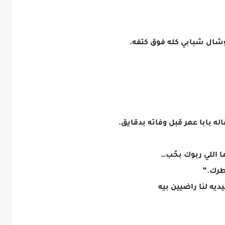
وشال شبابي كله فوق كتفه.
له بابا عمر قبل وفاته بدقايق.
ا اللي ربوك بحُب…
اطرك.”
ديه لنا راضيين بيه