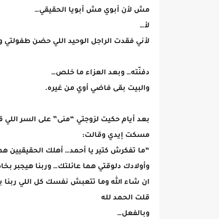
مش لأن أبوي مش أبويا الحقيقي…
لأ…
لأني فقدت الراجل الوحيد اللي حضن طفولتي 
دفنّته… وبعد العزاء ما خلص…
والبيت بقى فاضي أوي من غيره.
بعد أيام حكيت لزوجتي “منى” على السر اللي قا
مسكت إيدي وقالت:
“ما تفكرش كتير يا أحمد… أهلك الحقيقيين هم
وأولادك دلوقتي هما عائلتك… وربنا هيجبر بخ
ان شاء الله وما تتعبش نفسك كل اللي ربنا بي
قلت الحمد لله
وبالفعل…