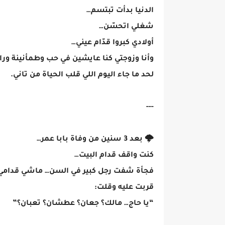
الدنيا بدأت تبتسم…
شغلي اتحسّن…
أولادي كبروا قدّام عيني…
وأنا وزوجتي كنا عايشين في حب وطمأنينة ورا
لحد ما جاء اليوم اللي قلب الحياة من تاني.
---
🌩️ بعد 3 سنين من وفاة بابا عمر…
كنت واقف قدام البيت…
فجأة شفت رجل كبير في السن… ماشي قدامي
قربت عليه وقلت:
“يا حاج… مالك؟ جعان؟ عطشان؟ تعبان؟”