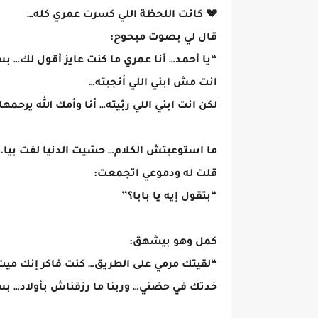
💔 كانت اللحظة اللي كسرت عمري كله…
قال لي بصوت مبحوح:
“يا أحمد… أنا عمري ما كنت عايز أقول لك… ب
انت مش ابني اللي أنجبته…
لكن انت ابني اللي ربّيته… أنا وأمك الله يرحمها
ما استوعبتش الكلام… حسّيت الدنيا لفت بيا.
قلت له ودموعي اتجمعت:
“بتقول إيه يا بابا؟”
كمل وهو بيشهق:
“لقيتك مرمي على الطريق… كنت فاكر إنك م
خدتك في حضني… وربنا ما رزقناش بأولاد… بس 