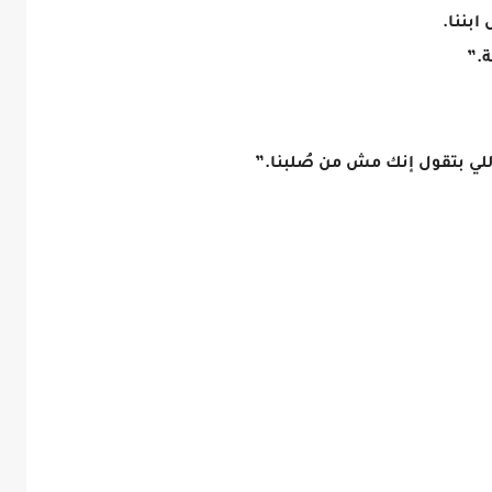
بننا.
ة.”
للي بتقول إنك مش من صُلبنا.”