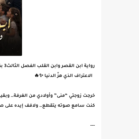
رواية ابن القصر وابن القلب الفصل الثالث3 بقلم وفاء الدرع
الاعتراف الذي هزّ الدنيا ✨🔥
خرجت زوجتي “منى” وأولادي من الغرفة… وبقيت 
كنت سامع صوته يتقطع… ولافف إيده على صدر
---