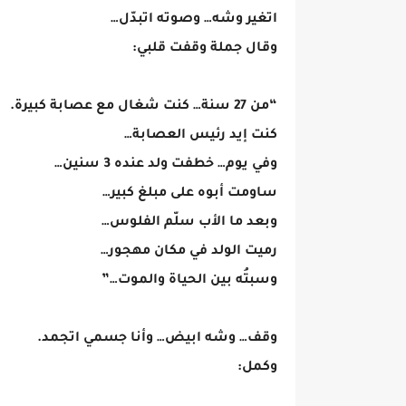
اتغير وشه… وصوته اتبدّل…
وقال جملة وقفت قلبي:
“من 27 سنة… كنت شغال مع عصابة كبيرة.
كنت إيد رئيس العصابة…
وفي يوم… خطفت ولد عنده 3 سنين…
ساومت أبوه على مبلغ كبير…
وبعد ما الأب سلّم الفلوس…
رميت الولد في مكان مهجور…
وسبتُه بين الحياة والموت…”
وقف… وشه ابيض… وأنا جسمي اتجمد.
وكمل: