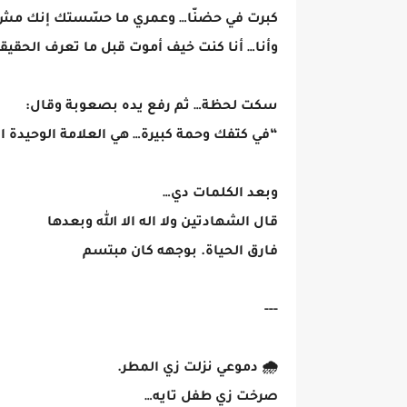
كبرت في حضنّا… وعمري ما حسّستك إنك مش ا
وأنا… أنا كنت خيف أموت قبل ما تعرف الحقيق
سكت لحظة… ثم رفع يده بصعوبة وقال:
“في كتفك وحمة كبيرة… هي العلامة الوحيدة ا
وبعد الكلمات دي…
قال الشهادتين ولا اله الا الله وبعدها
فارق الحياة. بوجهه كان مبتسم
---
🌧️ دموعي نزلت زي المطر.
صرخت زي طفل تايه…