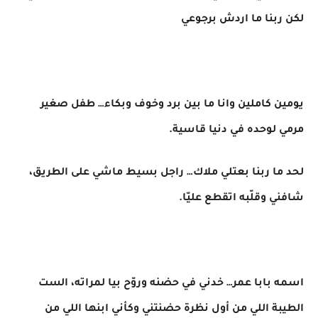
لكن ربنا ما اردش برجوعي
يومين كاملين وانا ما بين برد وخوف وبكاء… طفل صغير
مرمي لوحده في دنيا قاسية.
لحد ما ربنا بعتلي ملاك… راجل بسيط ماشي على الطريق،
شافني وقلّبه اتقطع عليّا.
اسمه بابا عمر… خدني في حضنه وروّح بيا لمراته، الست
الطيبة اللي من أول نظرة حضنتني وكأني ابنها اللي من