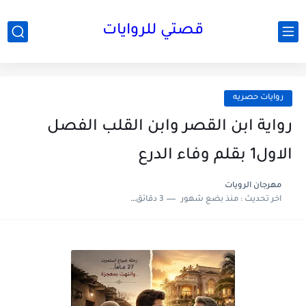
قصتي للروايات
روايات حصريه
رواية ابن القصر وابن القلب الفصل
الاول1 بقلم وفاء الدرع
مهرجان الرويات
اخر تحديث :
منذ بضع شهور
3 دقائق للقراءة