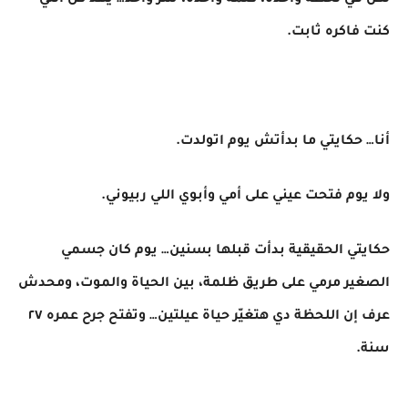
لكن في لحظة واحدة، كلمة واحدة، سر واحد… يهدّ كل اللي
كنت فاكره ثابت.
أنا… حكايتي ما بدأتش يوم اتولدت.
ولا يوم فتحت عيني على أمي وأبوي اللي ربيوني.
حكايتي الحقيقية بدأت قبلها بسنين… يوم كان جسمي
الصغير مرمي على طريق ظلمة، بين الحياة والموت، ومحدش
عرف إن اللحظة دي هتغيّر حياة عيلتين… وتفتح جرح عمره ٢٧
سنة.