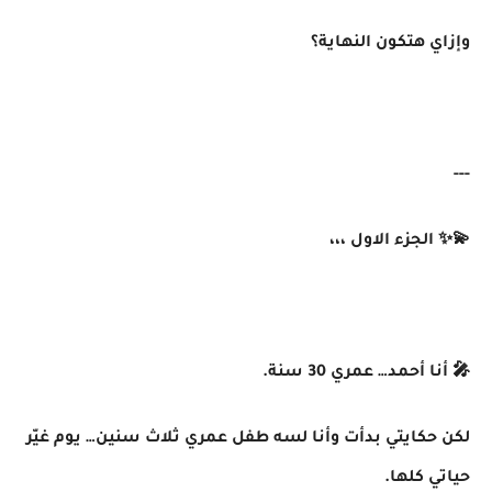
وإزاي هتكون النهاية؟
---
💫✨ الجزء الاول ،،،
🎤 أنا أحمد… عمري 30 سنة.
لكن حكايتي بدأت وأنا لسه طفل عمري ثلاث سنين… يوم غيّر
حياتي كلها.