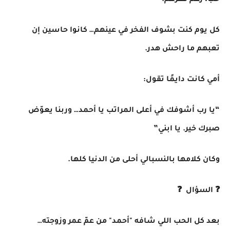
حب، رغم فقرهم.
كل يوم كنت بشوف الفخر في عينهم… كانوا حاسين إن
تعبهم ما راحش هدر.
أمي كانت دايمًا تقول:
“يا رب أشوفك في أعلى المراتب يا أحمد… وربنا يعوّض
صبرك خير. يا ابني”
وكان كلامها بالنسبالي أحلى من الدنيا كلها.
❓ السؤال ❓
بعد كل الحب اللي شافه "أحمد" من عمّ عمر وزوجته…