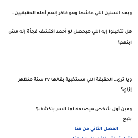
وبعد السنين اللي عاشها وهو فاكر إنهم أهله الحقيقيين…
هل تتخيلوا إيه اللي هيحصل لو أحمد اكتشف فجأة إنه مش
ابنهم؟
ويا ترى… الحقيقة اللي مستخبية بقالها ٢٧ سنة هتظهر
إزاي؟
ومين أول شخص هيصدمه لما السر ينكشف؟
يتبع
الفصل الثاني من هنا