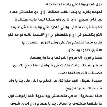
دول هيخربوها علي راسنا يا نعيمه.
نعيمه بغل: يا بنت الكلب عملتها ازاي دي مقعدش معاه
غير كام اسبوع اه يا ناري ولو عملنا ليها حاجه هيقتلونا.
حميدة قربت منهم: وانتي فاكره انتي وهيا انا مش عارفه
انتو بتتكلمو في اي وبتخططو لي اي؟قسما بالله لو حد فكر
يقرب منها لخفيكم من علي وش الأرض مفهوووم؟
الاتنين خافوا.وسكتو .
عصام خرج: انا هروح اشوفها ياما وارجعلها.
سهير بغيظ: وانت فاكرك هي هتوافق انها ترجع لك دي
مصدقت انك طلقتها اصلا.
حميدة بغيظ: اكيد هتوافق هي تحلم ب ابني حتي يلا يا واد
شد حيلك بسرعه وروح
صفا بسخرية: اه هي متحلمش بيه لدرجة انها زغرطت اول
ما طلقها هنشوف يا حماتي يلا يا عصام روح اجري شوف