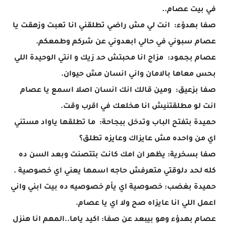
في بيت عصام..
صفا بهدؤء: انت لي مش راضي تطلقني انا تعبت وزهقت يا
عصام سبوني في حالي ابعدوني عن شركم وطمعكم.
عصام بجمود: مزاج انا محبتش حد زيك و انتي الوحيدة اللي
بحس معاها بالامان واني انسان مش حيوان.
صفا بزعيق: ومين قالك انك انسان اصلا اسمع يا عصام
انت لو مطلقتنيش انا هخلعك في اقرب وقت.
حميدة بتفتح الباب وتدخل ببجاحة: ما تطلقها ياواد مستني
اي من واحده مش عايزاك وعايزه تطلق؟
صفا بسخرية: يظهر ان امك كانت بتتصنت وبعد السن ده
كله لحد دلوقتي متعرفش حاجه اسمها يعني اي خصوصية .
حميدة بغضب: خصوصية اي يأم خصوصيه ده بيت ابني واني
اعمل اللي انا عايزاه صح ولا اي يا عصام.
عصام بهدؤء وهو بيبعد عن صفا: اكيد ياما..المهم انا هنزل