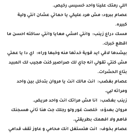
اللي رمتك علينا واحد خسيس رخيص.
عصام ببرود: مش هرد عليكي يا حماتي عشان انتي ولية
كبيره.
مسك دراع زينب: وانتي امشي معايا وانتي ساكته احسن ما
اقطع خبرك.
بيشدها لاقي ايد قوية خدتها منه وخبها وراه: اي دا يا عمتي
مش كنتي تقولي انه جاي لك صراصير كنت هجيب لك المبيد
بتاع الحشرات.
عصام بغضب: انت مالك انت يا مروان بتدخل بين واحد
ومراته ليي.
زينب بغضب: انا مش مراتك انت واحد مريض.
مروان بهدؤء: خلصت غور ولو رجلك جت هنا تاني هسجنك
فاهم ولا افهمك بطريقتي.
عصام بخوف: انت هتستغل انك محامي و عاوز تقف قدامي