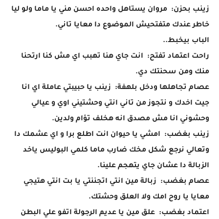
زينب بحزن: مروان يستاهل واحده احسن مني يا ماما ولو ليا
خاطر عندك متفتحيش الموضوع دا معايا تاني.
الباب بيخبط..
راحت اعتماد تفتح: انت جاي هنا تهبب اي مش كنا ارتحنا
منك ومن سحنتك دي.
عصام تجاهلها ودخل بلهفة: زينب يا حبيبتي عاملة اي انا
جيت اخدك و نتجوز من تاني انتي وحشتيني اوي و عيالي
وحشوني انا مش مصدق انه هخلف تؤام ولدين.
زينب بغضب: امشي يا حيوان انت اطلع برا و اي عشمك دا
وتعالي نرجع شكل مخك ضارب ماما كلمي البوليس ياخد
الزبالة دا عشان جاي يتهجم علينا.
عصام بغضب: زبالة مين انتي اتجننتي يا بت انتي هتيجي
معايا يا روح امك ولا العلق وحشتك.
اعتماد بغضب: علق مين يا عديم الرجولة اتفو علي البطن