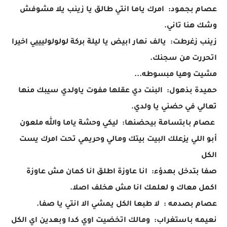
عصام بجمود: امرك ياما انتي طالق يا زينب يلا مشوفش
وشك هنا تاني.
زينب زغرطت: يالف نهار ابيض يا ليلة بركة لولولوليييي اخيرا
اتحررت من سجنك.
مشيت وهيا مبسوطه...
حميدة بذهول: البنت دي عقلها مفوت ياولدي سيبك منها
تعالي في حضني يا ولدي.
عصام بابتسامة بيحضنها: ليكي وحشة ياما والله ملعون
أبو اللي يزعلك البيت بيتك ومالي وحريمي تحت امرك يست
الكل
صفا بتدخل بهدؤء: انا عاوزة اطلق انا كمان مش عاوزة
اكمل معاك و لعلمك انا مش هخلف اصلا.
عصام بصدمه : لا طبعا الكل يمشي الا انتي يا صفا.
نعيمه باستغراب: ومالك اتخضيت اوي كدا وبعدين اي الكل