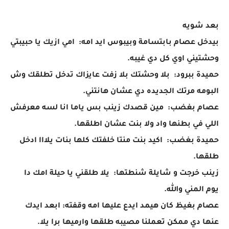
بعد شويه
بيدخل عصام بابتسامة وبيبوس ايد امه: امي ازيك يا حبيبتي
وحشتيني اوي كل دي غيبه.
حميدة ببرود: بلا وحشتك بلا زفت عايزاك تدخل تطلقك وش
البومه مرتك الجديده دي عشان هانتني.
عصام بغضب: مين قصدك زينب بس ياما انا لسه معرفش
اللي في بطنها واد ولا بنت عشان اطلقها.
حميدة بغضب: اكيد بنت منتا خلفتك كلها بنات يلااا ادخل
طلقها.
زينب خرجت و شايلة شنطتها: يلا طلقني يا حيلة امك دا
يوم المني والله.
عصام بغيظ كان هيمد ايدع عليها امه وقفته: ابعد ايدك
عنها دي ممكن تعملنا مصيبه طلقها وارميها برا يلا.