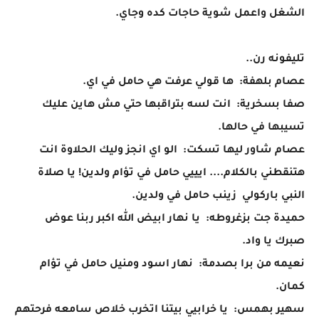
الشغل واعمل شوية حاجات كده وجاي.
تليفونه رن..
عصام بلهفة: ها قولي عرفت هي حامل في اي.
صفا بسخرية: انت لسه بتراقبها حتي مش هاين عليك
تسيبها في حالها.
عصام شاور ليها تسكت: الو اي انجز وليك الحلاوة انت
هتنقطني بالكلام.... ايييي حامل في تؤام ولدين! يا صلاة
النبي باركولي زينب حامل في ولدين.
حميدة جت بزغروطه: يا نهار ابيض الله اكبر ربنا عوض
صبرك يا واد.
نعيمه من برا بصدمة: نهار اسود ومنيل حامل في تؤام
كمان.
سهير بهمس: يا خرابيي بيتنا اتخرب خلاص سامعه فرحتهم