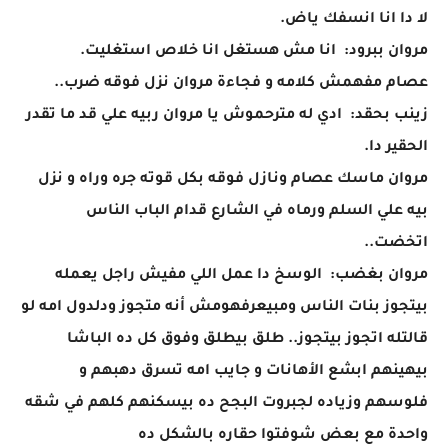
لا دا انا انسفك ياض.
مروان ببرود: انا مش هستغل انا خلاص استغليت.
عصام مفهمش كلامه و فجاءة مروان نزل فوقه ضرب..
زينب بحقد: ادي له مترحموش يا مروان ربيه علي قد ما تقدر
الحقير دا.
مروان ماسك عصام ونازل فوقه بكل قوته جره وراه و نزل
بيه علي السلم ورماه في الشارع قدام الباب الناس
اتخضت..
مروان بغضب: الوسخ دا عمل اللي مفيش راجل يعمله
بيتجوز بنات الناس ومبيعرفهومش أنه متجوز ودلدول امه لو
قالتله اتجوز بيتجوز.. طلق بيطلق وفوق كل ده الباشا
بيهينهم ابشع الأهانات و جايب امه تسرق دهبهم و
فلوسهم وزياده لجبروت البجح ده بيسكنهم كلهم في شقه
واحدة مع بعض شوفتوا حقاره بالشكل ده