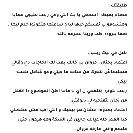
طليقتك.
عصام بغيظ: اسمعي يا بت انتي وهي زينب هتيجي معايا
وهتشوفو ب نفسكم حبها ليا و ساعتها هتكونوا خدم ليها..
صفا ببرود: طب ورينا بسرعه يالله
بليل في بيت زينب..
اعتماد بحنان: مروان بن خالك بعت لك الحاجات دي وقالي
متخليهاش تتحرك من ساعة ما جيتي وهو شاغل نفسه
بيكي.
زينب بتوتر: بتلمحي ل اي يا ماما اظن الموضوع دا اتقفل
من زمان بتفتحيه لي دلوقتي.
اعتماد بهدؤء: عشان هو بيحبك و انتي اكيد مش هتفضلي
كدا العمر كله عيالك جايين في السكة وهو هيكون حنين
عليهم وانتي عارفة مروان.