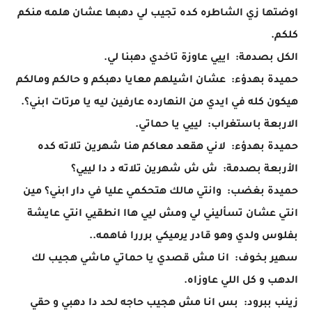
اوضتها زي الشاطره كده تجيب لي دهبها عشان هلمه منكم
كلكم.
الكل بصدمة: اييي عاوزة تاخدي دهبنا لي.
حميدة بهدؤء: عشان اشيلهم معايا دهبكم و حالكم ومالكم
هيكون كله في ايدي من النهارده عارفين ليه يا مرتات ابني؟.
الاربعة باستغراب: لييي يا حماتي.
حميدة بهدؤء: لاني هقعد معاكم هنا شهرين تلاته كده
الأربعة بصدمة: ش ش شهرين تلاته د دا لييي؟
حميدة بغضب: وانتي مالك هتحكمي عليا في دار ابني؟ مين
انتي عشان تسأليني لي ومش ليي هاا انطقيي انتي عايشة
بفلوس ولدي وهو قادر يرميكي برررا فاهمه..
سهير بخوف: انا مش قصدي يا حماتي ماشي هجيب لك
الدهب و كل اللي عاوزاه.
زينب ببرود: بس انا مش هجيب حاجه لحد دا دهبي و حقي