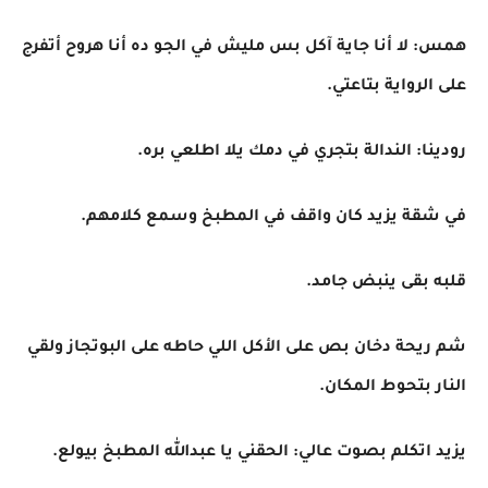
همس: لا أنا جاية آكل بس مليش في الجو ده أنا هروح أتفرج
على الرواية بتاعتي.
رودينا: الندالة بتجري في دمك يلا اطلعي بره.
في شقة يزيد كان واقف في المطبخ وسمع كلامهم.
قلبه بقى ينبض جامد.
شم ريحة دخان بص على الأكل اللي حاطه على البوتجاز ولقي
النار بتحوط المكان.
يزيد اتكلم بصوت عالي: الحقني يا عبدالله المطبخ بيولع.