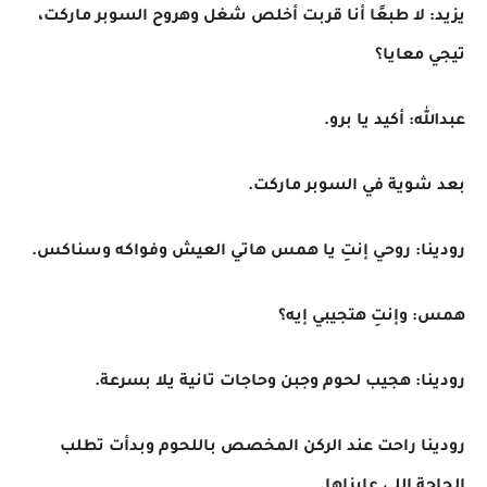
يزيد: لا طبعًا أنا قربت أخلص شغل وهروح السوبر ماركت،
تيجي معايا؟
عبدالله: أكيد يا برو.
بعد شوية في السوبر ماركت.
رودينا: روحي إنتِ يا همس هاتي العيش وفواكه وسناكس.
همس: وإنتِ هتجيبي إيه؟
رودينا: هجيب لحوم وجبن وحاجات تانية يلا بسرعة.
رودينا راحت عند الركن المخصص باللحوم وبدأت تطلب