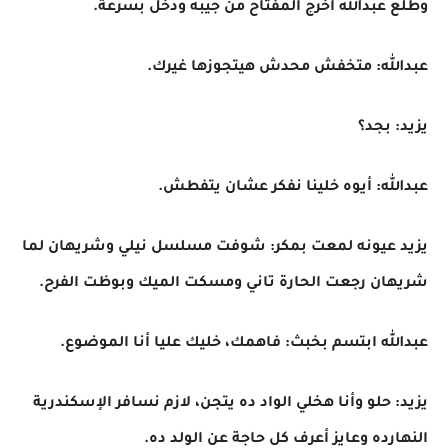
وطلع عبدالله أخرج المفتاح من جيبه ودخل بسرعة.
عبدالله: متخفش محدش هيتجوزها غيرك.
يزيد: بجد؟
عبدالله: أيوه خلينا نفكر عشان يتفطش.
يزيد عيونه لمعت بمكر: شوفت مسلسل نيلي وشريهان لما
شريهان رجعت الحارة تاني ومسكت الميك وبوظت الفرح.
عبدالله ابتسم بخبث: فاهمك، خليك عليا أنا الموضوع.
يزيد: حلو وأنا هخلي الواد ده يتجن، لازم نسافر الإسكندرية
النهارده وعايز أعرف كل حاجة عن الولد ده.