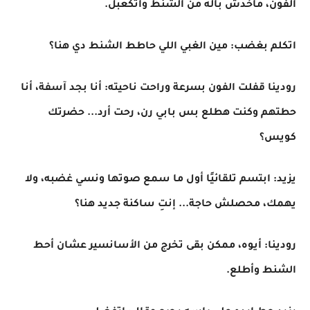
الفون، ماخدش باله من الشنط واتكعبل.
اتكلم بغضب: مين الغبي اللي حاطط الشنط دي هنا؟
رودينا قفلت الفون بسرعة وراحت ناحيته: أنا بجد آسفة، أنا
حطتهم وكنت هطلع بس بابي رن، رحت أرد... حضرتك
كويس؟
يزيد: ابتسم تلقائيًا أول ما سمع صوتها ونسي غضبه، ولا
يهمك، محصلش حاجة... إنتِ ساكنة جديد هنا؟
رودينا: أيوه، ممكن بقى تخرج من الأسانسير عشان أحط
الشنط وأطلع.