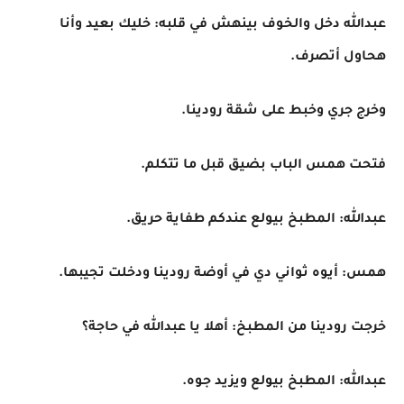
عبدالله دخل والخوف بينهش في قلبه: خليك بعيد وأنا
هحاول أتصرف.
وخرج جري وخبط على شقة رودينا.
فتحت همس الباب بضيق قبل ما تتكلم.
عبدالله: المطبخ بيولع عندكم طفاية حريق.
همس: أيوه ثواني دي في أوضة رودينا ودخلت تجيبها.
خرجت رودينا من المطبخ: أهلا يا عبدالله في حاجة؟
عبدالله: المطبخ بيولع ويزيد جوه.