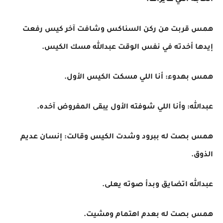
الحاجة اللي عايزاها.
همس قربت من ركن السناكس وشافت آخر كيس رفعت
إيدها أخدته في نفس الوقت عبدالله مسك الكيس.
همس بهدوء: أنا اللي مسكت الكيس الأول.
عبدالله: وأنا اللي شوفته الأول يبقى المفروض آخده.
همس بصت له ببرود وشدت الكيس وقالت: إنسان عديم
الذوق.
عبدالله اتضايق وبدأ صوته يعلى.
همس بصت له بعدم اهتمام ومشيت.