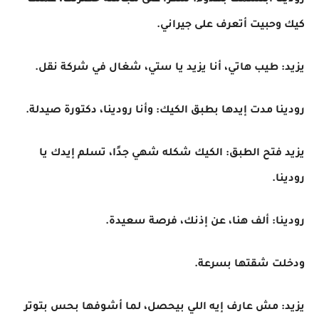
رودينا ابتسمت بهدوء: شكرًا على مجاملة حضرتك، عملت
كيك وحبيت أتعرف على جيراني.
يزيد: طيب هاتي، أنا يزيد يا ستي، شغال في شركة نقل.
رودينا مدت إيدها بطبق الكيك: وأنا رودينا، دكتورة صيدلة.
يزيد فتح الطبق: الكيك شكله شهي جدًا، تسلم إيدك يا
رودينا.
رودينا: ألف هنا، عن إذنك، فرصة سعيدة.
ودخلت شقتها بسرعة.
يزيد: مش عارف إيه اللي بيحصل، لما أشوفها بحس بتوتر