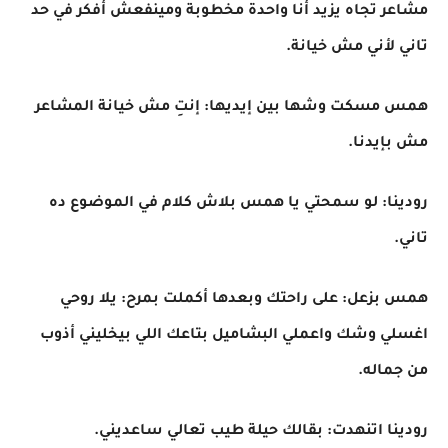
مشاعر تجاه يزيد أنا واحدة مخطوبة ومينفعش أفكر في حد
تاني لأني مش خيانة.
همس مسكت وشها بين إيديها: إنتِ مش خيانة المشاعر
مش بإيدنا.
رودينا: لو سمحتي يا همس بلاش كلام في الموضوع ده
تاني.
همس بزعل: على راحتك وبعدها أكملت بمرح: يلا روحي
اغسلي وشك واعملي البشاميل بتاعك اللي بيخليني أذوب
من جماله.
رودينا اتنهدت: بقالك حيلة طيب تعالي ساعديني.