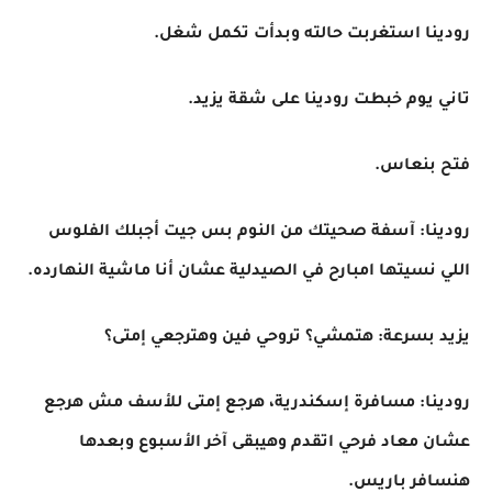
رودينا استغربت حالته وبدأت تكمل شغل.
تاني يوم خبطت رودينا على شقة يزيد.
فتح بنعاس.
رودينا: آسفة صحيتك من النوم بس جيت أجبلك الفلوس
اللي نسيتها امبارح في الصيدلية عشان أنا ماشية النهارده.
يزيد بسرعة: هتمشي؟ تروحي فين وهترجعي إمتى؟
رودينا: مسافرة إسكندرية، هرجع إمتى للأسف مش هرجع
عشان معاد فرحي اتقدم وهيبقى آخر الأسبوع وبعدها
هنسافر باريس.