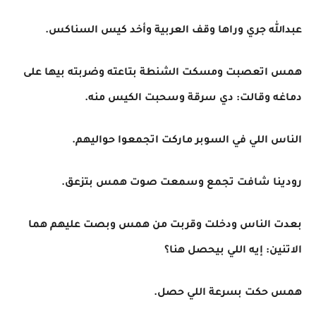
عبدالله جري وراها وقف العربية وأخد كيس السناكس.
همس اتعصبت ومسكت الشنطة بتاعته وضربته بيها على
دماغه وقالت: دي سرقة وسحبت الكيس منه.
الناس اللي في السوبر ماركت اتجمعوا حواليهم.
رودينا شافت تجمع وسمعت صوت همس بتزعق.
بعدت الناس ودخلت وقربت من همس وبصت عليهم هما
الاتنين: إيه اللي بيحصل هنا؟
همس حكت بسرعة اللي حصل.