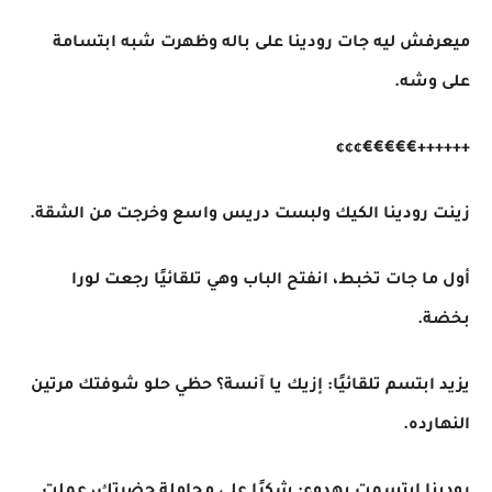
ميعرفش ليه جات رودينا على باله وظهرت شبه ابتسامة
على وشه.
++++++€€€€€¢¢¢
زينت رودينا الكيك ولبست دريس واسع وخرجت من الشقة.
أول ما جات تخبط، انفتح الباب وهي تلقائيًا رجعت لورا
بخضة.
يزيد ابتسم تلقائيًا: إزيك يا آنسة؟ حظي حلو شوفتك مرتين
النهارده.