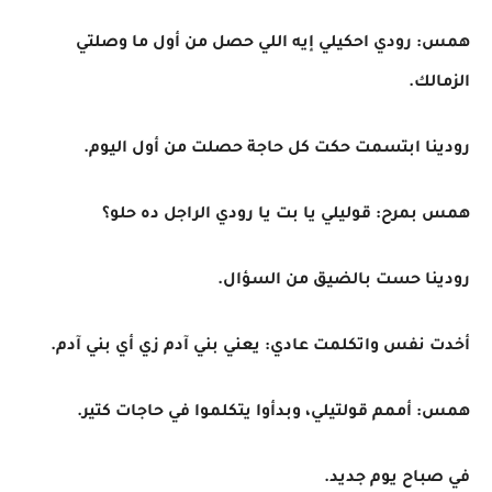
همس: رودي احكيلي إيه اللي حصل من أول ما وصلتي
الزمالك.
رودينا ابتسمت حكت كل حاجة حصلت من أول اليوم.
همس بمرح: قوليلي يا بت يا رودي الراجل ده حلو؟
رودينا حست بالضيق من السؤال.
أخدت نفس واتكلمت عادي: يعني بني آدم زي أي بني آدم.
همس: أممم قولتيلي، وبدأوا يتكلموا في حاجات كتير.
في صباح يوم جديد.