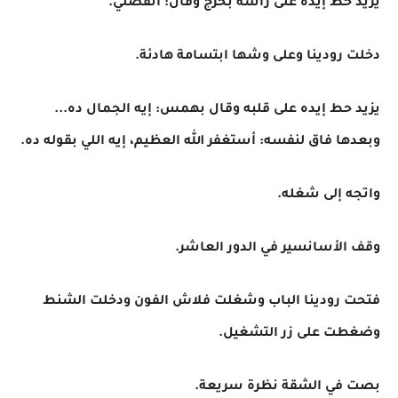
يزيد حط إيده على راسه بحرج وقال: اتفضلي.
دخلت رودينا وعلى وشها ابتسامة هادئة.
يزيد حط إيده على قلبه وقال بهمس: إيه الجمال ده...
وبعدها فاق لنفسه: أستغفر الله العظيم، إيه اللي بقوله ده.
واتجه إلى شغله.
وقف الأسانسير في الدور العاشر.
فتحت رودينا الباب وشغلت فلاش الفون ودخلت الشنط
وضغطت على زر التشغيل.
بصت في الشقة نظرة سريعة.