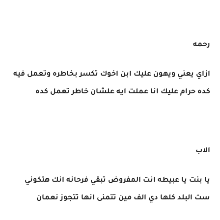
رحمه
ازاي يعني ويهون عليك ابن اخوك تكسر بخاطره وتعمل فيه
كده حرام عليك انا عملت ايه علشان خاطر تعمل كده
الاب
يا بنت يا عبيطه انت المفروض تبقي فرحانه انك هتكوني
ست البلد كلها دي الف مين تتمنى انها تتجوز نعمان