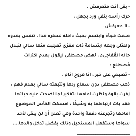
- بقى أنت متعرفش .
حرك رأسه بنفي ورد بجهل :
- لأ معرفش .
صمت فجأة وابتسم بخبث داخله لسفره هذا ، تنفس بهدوء
واعتلى وجهه ابتسامة ذات مغزى تعجبت منها سالي لتبدل
حاله المُفاجىء ، نهض مصطفى ليقول بعدم اكتراث
مُصطنع :
- تصبحي على خير ، انا هروح انام .
ذهب مصطفى دون سماع ردها وتتبعته سالي بعدم فهم ،
زفرت بقوة ونظرت امامها بتفكير لما اضحت عليه حياتها
فقد بات ارتباطها به وشيكًا ، امسكت الكأس الموضوع
امامها وتجرعته دفعة واحدة وهي تعلن أن لن يبقى لأحد
سواها وستفعل المستحيل وذلك بفضل تدخل والدها....
_____________________________