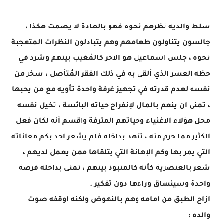
سلط والديه نظرهم نحوه فهو بالعادة لا يصمت هكذا ،
جالسون يتناولون طعامهم وهم يتبادلون النظرات المتعجبة
نحوه ، جلس اسماعيل هو الآخر كالمُغيب بينهم وشرد في
حظه العسر الذي ألقى به في ذلك الفقر المُتأصل ، سخر من
نفسه لعدم قدرته في تجهيز غرفة واحدة تأويه مع من يحبها
، تمنى ان ينعم بالمال لإنفراج حياته البائسة ، تخيل نفسه
محل هؤلاء الاغنياء وحياتهم المترفة واقسم أنه لكان فعل
الكثير مما حرم منه ، تنهد بداخله فلم يشعر احد بكم معاناته
التي يمر بها وكم الإهانة التي يتلقاها ممن يعمل لديهم ،
شعر بالعنصرية كأنه كالمنبوذ بينهم ، تمنى بداخله فرصة
واحدة وسينساق وراءها دون تفكير .
ازاح الطبق من امامه وهم بالنهوض ولكنه اوقفه صوت
والده :