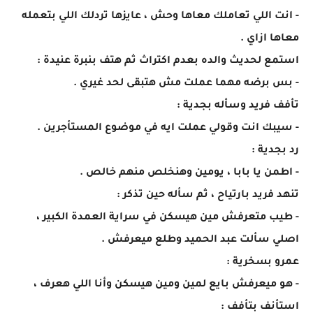
- انت اللي تعاملك معاها وحش ، عايزها تردلك اللي بتعمله
معاها ازاي .
استمع لحديث والده بعدم اكتراث ثم هتف بنبرة عنيدة :
- بس برضه مهما عملت مش هتبقى لحد غيري .
تأفف فريد وسأله بجدية :
- سيبك انت وقولي عملت ايه في موضوع المستأجرين .
رد بجدية :
- اطمن يا بابا ، يومين وهنخلص منهم خالص .
تنهد فريد بارتياح ، ثم سأله حين تذكر :
- طيب متعرفش مين هيسكن في سراية العمدة الكبير ،
اصلي سألت عبد الحميد وطلع ميعرفش .
عمرو بسخرية :
- هو ميعرفش بايع لمين ومين هيسكن وأنا اللي هعرف ،
استأنف بتأفف :