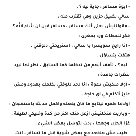
- ايوة مسافر ، جاية ليه ؟ .
سالي بضيق حزين وهي تقترب منه :
- مقولتليش يعني أنك مسافر ، مسافر فين ان شاء الله ؟.
فكر للحظات ورد بمغزى :
- انا رايح سويسرا يا سالي ، استريحتي دلوقتي .
هتفت بتساؤل :
- ليه ؟ ، تأفف أيهم من تدخلها كما السابق ، نظر لها ليرد
بنظرات جامدة :
- اولا ملكيش دعوة ، انا لحد دلوقتي بكلمك بهدوء ومش
عايز أتكلم في اي حاجة .
اولاها ظهره ليتابع ما كان يفعله واكمل حديثه باستهجان :
- وياريت متخلنيش ازعل منك اكتر من كدة وخليكي لطيفة .
غزا الحزن وجهها ، ردت بتوسل بعض الشيء :
- طيب مش هنقعد مع بعض شوية قبل ما تسافر ، انت