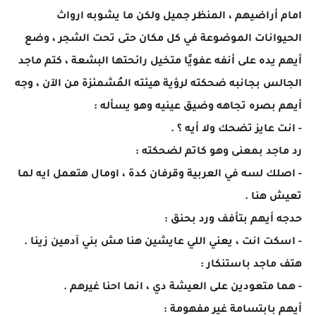
امام أراضيهم ، المنظر جميل ولكن ما يشوبه ارواث
الحيوانات الموضوعة في كل مكان حتى تحت الشجر ، وضع
أيهم يده على أنفه عفويًا متخيل رائحتها البشعة ، كتم ماجد
الجالس بجانبه ضحكته لرؤية هيئته المُشمئزة من الآن ، وجه
أيهم بصره تجاهه وضيق عينيه وهو يسأله :
- انت عايز تضحك ولا أيه ؟ .
رد ماجد بمعنى وهو كاتم لضحكته :
- اصلك لسه في العربية وقرفان كدة ، اومال هتعمل ايه لما
تعيش هنا .
حدجه أيهم بتأفف ورد بحنق :
- اسكت انت ، يعني اللي عايشين هنا مش بني آدمين زينا .
هتف ماجد باستنكار :
- هما متعودين على العيشة دي ، انما احنا غيرهم .
أيهم بابتسامة غير مفهومة :