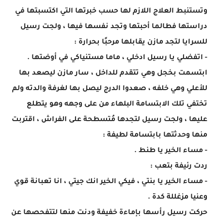
وتستنبط العلاج اللازم لها حسب خبرتها التي اكتسبتها في
دراستها فطالما أحبتها وتجد نفسها فيها ، ولجت رسيل
للسرايا لتجد مازن يقابلها مرحبًا بحرارة :
- اتفضلي يا رسيل ادخلي ، ماما مستنياكي في أوضتها .
ابتسمت بخجل وهي تتقدم للداخل ، سار مازن ليصعد بها
للأعلي وهي خلفه ، صعدوا الدرج ليصل بها لغرفة والدته ولم
تختفي تلك الابتسامة البلهاء من على وجهه وهو يتطلع
عليها ، ولجت رسيل لتجدها مُتسطحة على الفراش ، اقتربت
منها وحدثتها بابتسامة لطيفة :
- مساء الخير يا طنط .
ردت رئيفة بتعب :
- مساء الخير يا بنتي ، فيكي الخير انك جيتي ، انا تعبانة قوي
وعنيا مزغللة كدة .
حركت رسيل رأسها بإماءة خفيفة ودنت منها لتتفحصها عن