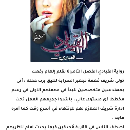
رواية القيادي الفصل الثامن8 بقلم إلهام رفعت
تولى شريف مُهمة تجهيز السراية لتليق برب عمله ، أتى
بمهندسين متخصصين للبدأ في مهمتهم الأولى في رسم
مخطط ذي مستوى عالي ، باشروا جميعهم العمل تحت
ادارة شريف الملازم لهم للإنتهاء في أسرع وقت كما أمره
ماجد .
اصطف الناس في القرية مُحدقين فيما يحدث امام ناظريهم