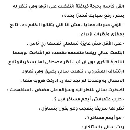
القى كأسه بحركة مُباغتة انتفضت على اثرها وهي تنظر له
بذعر ، رفع سبابته مُحذرًا بحدة :
- الزمي حدودك معايا ، مش انا اللي يتقالوا الكلام ده ، تابع
بمغزى ونظرات ازدراء :
- على الأقل مش عايزة تسلملي نفسها زي ناس .
ابتلعت سالي ريقها متفهمة مقصده ثم اشاحت بوجهها
للناحية الأخرى دون ان ترد ، نظر مصطفى لها بسخرية وتابع
ارتشاف المشروب ، تنهدت سالي بضيق وهي تعاود
الاتصال به وعندما لم تجد منه رد ادركت هروبه منها ،
اضطرت سالي للنظر اليه وسؤاله على مضض ، استفهمت :
- طيب متعرفش أيهم مسافر فين ؟ .
نظر لها سريعًا بتعجب وهو يقول بتساؤل :
- هو أيهم مسافر ؟ .
ردت سالي باستنكار :