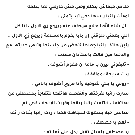
خلاص مبقاش يتكلم وحتى مش عارفني لما بكلمه
اومأت رانيا رأسها وهي ترد بتمني :
- ان شاء الله العلاج هيخفف عنه ويرجع زي الأول ، انا كل
اللي يهمني دلوقتي إن بابا يقوم بالسلامة ويرجع زي الاول ..
رنين هاتف رانيا جعلها تنهض من جلستها وتنهي حديثها مع
والدتها حين قالت باستأذان مهذب :
- تليفوني بيرن يا ماما ان هقوم أشوفه .
ردت مديحة بموافقة :
- روحي يا بنتي شوفيه وأنا هروح أشوف باباكي .
سارت رانيا لغرفتها وألتقطت هاتفها لتتفاجأ بمصطفى من
يهاتفها ، ابتلعت رانيا ريقها وقررت الإيجاب فهي لم
تتناسى حبه بسهولة لتتجاهله هكذا ، ردت رانيا بثبات زائف :
- نعم يا مصطفى .
رد مصطفى بلسان ثقيل يدل على ثمالته :