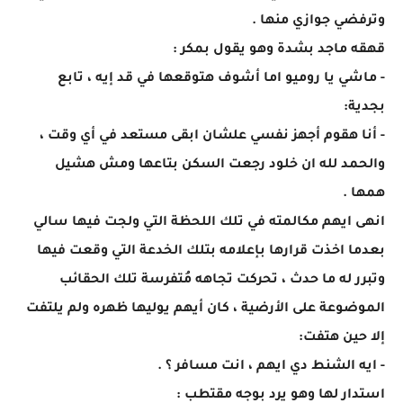
وترفضي جوازي منها .
قهقه ماجد بشدة وهو يقول بمكر :
- ماشي يا روميو اما أشوف هتوقعها في قد إيه ، تابع
بجدية:
- أنا هقوم أجهز نفسي علشان ابقى مستعد في أي وقت ،
والحمد لله ان خلود رجعت السكن بتاعها ومش هشيل
همها .
انهى ايهم مكالمته في تلك اللحظة التي ولجت فيها سالي
بعدما اخذت قرارها بإعلامه بتلك الخدعة التي وقعت فيها
وتبرر له ما حدث ، تحركت تجاهه مُتفرسة تلك الحقائب
الموضوعة على الأرضية ، كان أيهم يوليها ظهره ولم يلتفت
إلا حين هتفت:
- ايه الشنط دي ايهم ، انت مسافر ؟ .
استدار لها وهو يرد بوجه مقتطب :