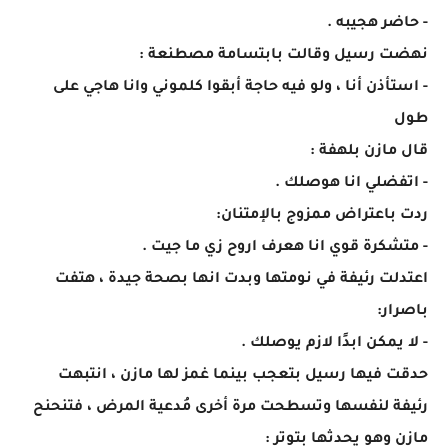
- حاضر هجيبه .
نهضت رسيل وقالت بابتسامة مصطنعة :
- استأذن أنا ، ولو فيه حاجة أبقوا كلموني وانا هاجي على
طول
قال مازن بلهفة :
- اتفضلي انا هوصلك .
ردت باعتراض ممزوج بالإمتنان:
- متشكرة قوي انا هعرف اروح زي ما جيت .
اعتدلت رئيفة في نومتها وبدت انها بصحة جيدة ، هتفت
باصرار:
- لا يمكن ابدًا لازم يوصلك .
حدقت فيها رسيل بتعجب بينما غمز لها مازن ، انتبهت
رئيفة لنفسها وتسطحت مرة أخرى مُدعية المرض ، فتنحنح
مازن وهو يحدثها بتوتر :