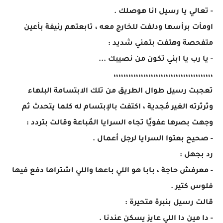
- تعالي يا رسيل انا هوصلك .
اومأت برأسها ودلفت للخارج معه ، تابعتهم رئيفة بأعين
متفحصة وهتفت بتمني شديد :
- يا رب يا ابني تكون من نصيبك ...
،،،،،،،،،،،،،،،،،،،،،،،،،،،،،،،،،،،،،،،،
تعجبت رسيل طوال الطريق من تلك الابتسامة البلهاء
وثرثرته الغير مُجدية ، اكتفت بالإبتسام له كلما يتحدث ثم
وجهت بصرها عفويًا تجاه السرايا المُباعة وقالت بتردد :
- صحيح بعتوا السرايا لرجل أعمال .
رد بجهل :
- معرفش حاجة ، بابا هو اللي باعها واللي اشتراها دفع فيها
فلوس كتير .
قالت رسيل بنبرة متحيرة :
- دا مين دا اللي عايز يسكن عندنا .