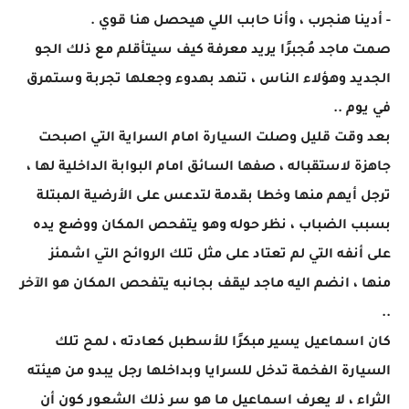
- أدينا هنجرب ، وأنا حابب اللي هيحصل هنا قوي .
صمت ماجد مُجبرًا يريد معرفة كيف سيتأقلم مع ذلك الجو
الجديد وهؤلاء الناس ، تنهد بهدوء وجعلها تجربة وستمرق
في يوم ..
بعد وقت قليل وصلت السيارة امام السراية التي اصبحت
جاهزة لاستقباله ، صفها السائق امام البوابة الداخلية لها ،
ترجل أيهم منها وخطا بقدمة لتدعس على الأرضية المبتلة
بسبب الضباب ، نظر حوله وهو يتفحص المكان ووضع يده
على أنفه التي لم تعتاد على مثل تلك الروائح التي اشمئز
منها ، انضم اليه ماجد ليقف بجانبه يتفحص المكان هو الآخر
..
كان اسماعيل يسير مبكرًا للأسطبل كعادته ، لمح تلك
السيارة الفخمة تدخل للسرايا وبداخلها رجل يبدو من هيئته
الثراء ، لا يعرف اسماعيل ما هو سر ذلك الشعور كون أن