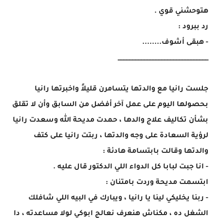
هتوحشني قوي .
رد ببرود :
- هبقى أشوف........
_______________________________
جلست رانيا مع والدتها يتسامرن قليلاً واخبرتها رانيا
بحصولها اليوم على عمل آخر أفضل من السابق وأن لا تقلق
بشأن تكاليف علاج والدها ، حمدت مديحة الله وسعدت رانيا
لرؤية السعادة على وجه والدتها ، ربتت رانيا على كتف
والدتها وقالت بابتسامة هادئة :
- انا جبت لبابا كل الدواء اللي الدكتور قال عليه .
ابتسمت مديحة وردت بامتنان :
- ربنا يخليكي لينا يا رانيا ، ويبارك في البيه اللي شافلك
الشغل ده ، مكناش هنعرف نعالج ابوكي لولا مساعدته ، دا