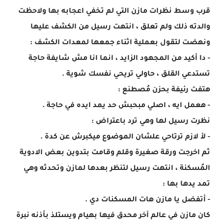
قرب وسط نظرات مازن التي لم تخفي اعجابه بها ولاحظت
والدته ذلك ولم تعلق ، انتهت رسيل من الكشف عليها
ونهضت لتقول بعملية اثناء جمعها لمعدات الكشف :
- دا أكيد من المجهود الزايد ، انما انا مش شايفة حاجة
تستدعي القلق ، حاولي تريحي نفسك شوية .
هتفت رئيفة بحزن مُصطنع :
- هعمل ايه ، اصلي مبحبش حد يمد ايده في حاجة .
نظرت رسيل لها وهي ترد باعتراض :
- لأ لازم ترتاحي علشان الموضوع ميكبرش عن كدة .
ثم اخرجت ورقة صغيرة وقلم وقامت بتدوين بعض الادوية
المُسكنة ، انتهت رسيل لتنظر بعدها لمازن وتحدثه وهي
تمد يدها بها :
- أتفضل يا مازن هات المسكنات دي .
كان مازن في عالم آخر محدق فيها بهيام ويستلذ بأذنه نبرة