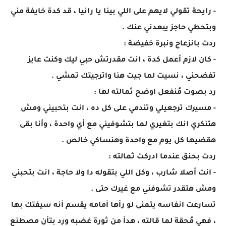
- رايحة تقولي لايهم على اللي بينا يا رانيا ، قد كدة خايفة مني
وبتحطي حاجز يبعدني عنك .
ردت بانزعاج ونبرة خفيضة :
- كان لازم أعمل كدة ، انت مقدرتش حبي ليك وكنت عايز
تفضحني ، نسيت لما جيت هنا واترجيتك تمشي .
رد بصوت مُنفعل اوضح ثمالته لها :
- مسيرك ترجعيلي وتندمي على كل ده ، انت بتحبيني ومش
هتنكري انك بتغيري لما بتشوفيني مع أي واحدة ، وأنا بقى
هقضيها كل يوم مع واحدة وهنساكي خالص .
ردت بحنق عندما ادركت ثمالته :
- انت أصلا شارب ، وكل اللي بتقوله دا ولا حاجة ، انت بتحبني
ومش هتقدر تشوفني مع غيرك حتى .
تسارعت انفاسه يتمنى لو رآها أمامه يقسم أنه سيفتك بها
، فهي مُحقة لما قالته ، هدأ من ثورة غضبه ورد بتأن مصطنع