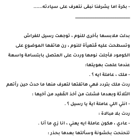
- بكرة اما يشرفنا نبقى نتعرف على سيادته......
______________________________
بدلت ملابسها بأخرى للنوم ، توجهت رسيل للفراش
وتسطحت عليه مُتهيأة للنوم ، رن هاتفها الموضوع على
الكومود فأجلت نومها وردت على المتصل بابتسامة واسعة
عندما علمت بهويتها:
- ملك ، عاملة ايه ؟ .
ردت ملك بتردد فهي هاتفتها لتعرف منها ما حدث حين رأتهم
الثلاثة وبعدما فشلت من أخذ المُفيد من أخيها :
- انتي اللي عاملة اية يا رسيل ؟ .
ردت بلا مبالاة :
- عادي ، هكون عاملة ايه يعني ، انا زي ما أنا .
تنحنحت بخشونة وسألتها بعدها بحذر :