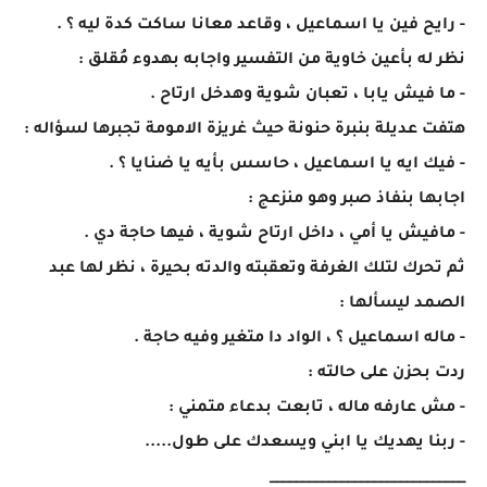
- رايح فين يا اسماعيل ، وقاعد معانا ساكت كدة ليه ؟ .
نظر له بأعين خاوية من التفسير واجابه بهدوء مُقلق :
- ما فيش يابا ، تعبان شوية وهدخل ارتاح .
هتفت عديلة بنبرة حنونة حيث غريزة الامومة تجبرها لسؤاله :
- فيك ايه يا اسماعيل ، حاسس بأيه يا ضنايا ؟ .
اجابها بنفاذ صبر وهو منزعج :
- مافيش يا أمي ، داخل ارتاح شوية ، فيها حاجة دي .
ثم تحرك لتلك الغرفة وتعقبته والدته بحيرة ، نظر لها عبد
الصمد ليسألها :
- ماله اسماعيل ؟ ، الواد دا متغير وفيه حاجة .
ردت بحزن على حالته :
- مش عارفه ماله ، تابعت بدعاء متمني :
- ربنا يهديك يا ابني ويسعدك على طول.....
______________________________