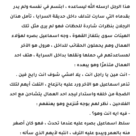
هذا الرجل ارسله الله ليساعده ، ابتسم في نفسه ولم يدر
بقدماه التي سارت لتدلف داخل حديقة السرايا ، تأمل هذان
الرجلان بنظرات شاردة للحظات فهو لم يرى مثل تلك
الهيئات سوى بتلفاز القهوة ، وجه اسماعيل بصره لهؤلاء
العمال وهم يحملون الحقائب للداخل ، هرول هو الآخر
لمساعدتهم في حملها ونقلها بداخل السراية ، هتف احد
العمال متذمرًا وهو يبعده :
- انت مين يا راجل انت ، يلا امشي شوف انت رايح فين .
تذمر اسماعيل هو الآخر ورد عليه بانزعاج ، التفت أيهم لتلك
الضجة من خلفه واستدار ليجد احد العمال يتشاحن مع احد
الفلاحين ، نظر لهم بوجه مُنزعج وهو يعنفهم :
- فيه ايه انت وهو؟ .
سلط اسماعيل بصره عليه عندما تحدث ، فهو كان أصغر
منه بالعمر ويبدو عليه الترف ، انتبه لأيهم الذي سأله :