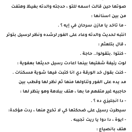
صوتها حين قالت اسمه للتو ، حدجته والدته بغيظ وهتفت
من بين اسنانها :
- ما تاخد يا مازن سرحان في إيه ؟ .
انتبه لحديث والدته وعاد على الفور لرشده ونظر لرسيل بتوتر
، قال بتلعثم :
- كنتوا .بتقولوا.. حاجة .
لوت رئيفة شفتيها بينما اعادت رسيل حديثها بعفوية :
- كنت بقول خد الورقة دي انا كتبت فيها شوية مسكنات .
مد يده على الفور وتناولها منها ثم نظر لها وقطب بين
حاجبيه غير متفهم ما بها ، هتف ببلاهة وهو ينظر لها :
- دا انجليزي ده ؟ .
سيطرت رسيل على ضحكتها كي لا تخرج منها ، ردت مؤكدة:
- ايوة ، دا دوا يا ريت تجيبه .
هتف بانصياع :