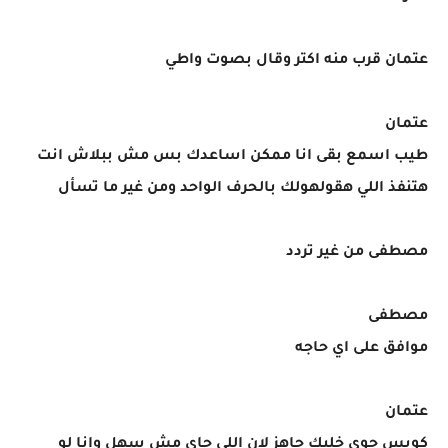
عتمان قرب منه اكتر وقال بصوت واطي
عتمان
طيب اسمع بقى انا ممكن اساعدك بس مش ببلاش انت
هتنفذ اللي هقولهولك بالحرف الواحد ومن غير ما تسأل
مصطفى من غير تردد
مصطفى
موافق على اي حاجه
عتمان
كويس جوي خليك جاهز لان اللي جاي مش سهل وانا لو