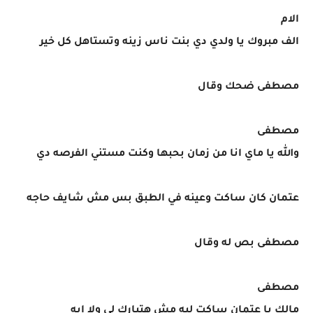
الام
الف مبروك يا ولدي دي بنت ناس زينه وتستاهل كل خير
مصطفى ضحك وقال
مصطفى
والله يا ماي انا من زمان بحبها وكنت مستني الفرصه دي
عتمان كان ساكت وعينه في الطبق بس مش شايف حاجه
مصطفى بص له وقال
مصطفى
مالك يا عتمان ساكت ليه مش هتبارك لي ولا ايه