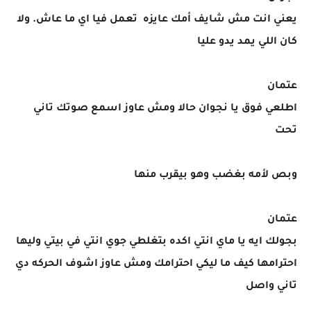
يعني انت مش شايف أمك عايزه تعمل فيا اي ما عاش. ولا
كان اللي يمد يدو عليا
عتمان
اطلعي فوق يا نجوان حالا ومش عاوز اسمع صوتك تاني
تحت
وبص لأمه بغضب وهو بيقرب منها
عتمان
بجولك ايه يا ماي انتي اكده بتغلطي جوي انتي في بيتي وليها
احترامها كيف ما ليكي احترامك ومش عاوز اشوف الحركه دي
تاني واصل