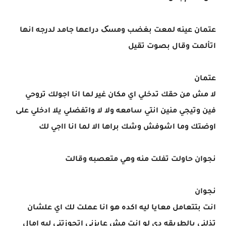
عتمان عينه لمعت بغضب ومسک دراعها جامد لدرجه انها
اتألمت وقال بصوت تقيل
عتمان
لا مش من حقك تدخلي اي مكان غير لما انا اجولك تروحي
فين وتيجي منين انتي سامعه ولا لا واتفضلي يلا ادخلي على
اوضتك وما اشوفش وشك براها الا لما انا ااجي لك
نجوان حاولت تفلت منه وهي متعصبه وقالت
نجوان
انت بتتعامل معايا ليه اكده هو انا عملت لك اي علشان
تذلني بالطريقه دي لو انت مش عايزني اتجوزتني ليه امال