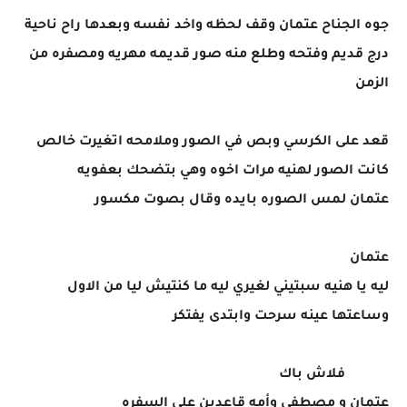
جوه الجناح عتمان وقف لحظه واخد نفسه وبعدها راح ناحية
درج قديم وفتحه وطلع منه صور قديمه مهريه ومصفره من
الزمن
قعد على الكرسي وبص في الصور وملامحه اتغيرت خالص
كانت الصور لهنيه مرات اخوه وهي بتضحك بعفويه
عتمان لمس الصوره بايده وقال بصوت مكسور
عتمان
ليه يا هنيه سبتيني لغيري ليه ما كنتيش ليا من الاول
وساعتها عينه سرحت وابتدى يفتكر
فلاش باك
عتمان و مصطفي وأمه قاعدين علي السفره