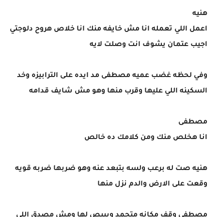
هنيه
اعمل اللي تعمله انا مش خايفه منك انا خلاص هروح دلوجتي
اجيب عتمان يشوف انت وصلت لايه
وفي لحظه غضب عميه مصطفى مد ايده على الترابيزه وخد
السكينه اللي عليها وقرب منها وهو مش شايف قدامه
مصطفى
انا هخلص منك ومن كلامك ده خالص
هنيه صت له برعب ولسه بتبعد عنه وهو ضربها ضربه قويه
وقعت على الارض والدم نزل منها
مصطفى وقف مكانه متجمد وبيبص لها ومش مصدق اللي