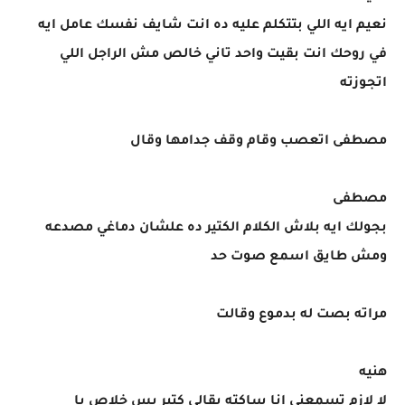
نعيم ايه اللي بتتكلم عليه ده انت شايف نفسك عامل ايه
في روحك انت بقيت واحد تاني خالص مش الراجل اللي
اتجوزته
مصطفى اتعصب وقام وقف جدامها وقال
مصطفى
بجولك ايه بلاش الكلام الكتير ده علشان دماغي مصدعه
ومش طايق اسمع صوت حد
مراته بصت له بدموع وقالت
هنيه
لا لازم تسمعني انا ساكته بقالى كتير بس خلاص يا