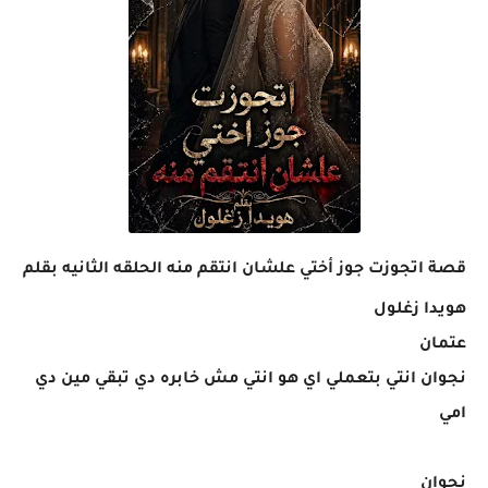
قصة اتجوزت جوز أختي علشان انتقم منه الحلقه الثانيه بقلم
هويدا زغلول
عتمان
نجوان انتي بتعملي اي هو انتي مش خابره دي تبقي مين دي
امي
نجوان