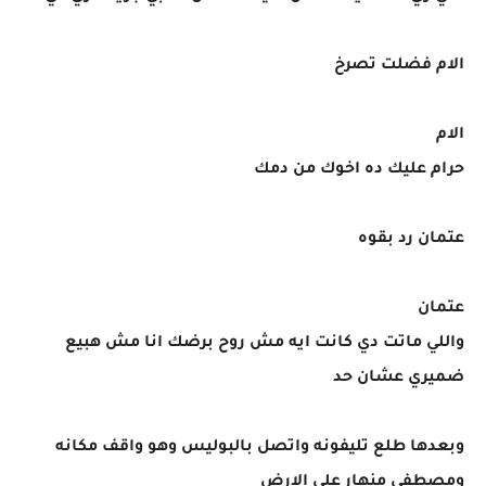
الام فضلت تصرخ
الام
حرام عليك ده اخوك من دمك
عتمان رد بقوه
عتمان
واللي ماتت دي كانت ايه مش روح برضك انا مش هبيع
ضميري عشان حد
وبعدها طلع تليفونه واتصل بالبوليس وهو واقف مكانه
ومصطفى منهار على الارض