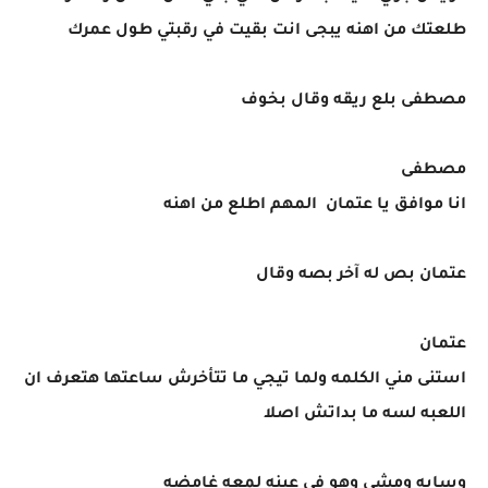
طلعتك من اهنه يبجى انت بقيت في رقبتي طول عمرك
مصطفى بلع ريقه وقال بخوف
مصطفى
انا موافق يا عتمان المهم اطلع من اهنه
عتمان بص له آخر بصه وقال
عتمان
استنى مني الكلمه ولما تيجي ما تتأخرش ساعتها هتعرف ان
اللعبه لسه ما بداتش اصلا
وسابه ومشي وهو في عينه لمعه غامضه