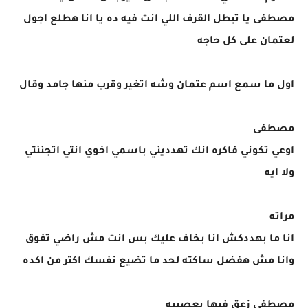
مصطفى يا تبطل القرف اللي انت فيه ده يا انا هطلع اجول
لعتمان على كل حاجه
اول ما سمع اسم عتمان وشه اتغير وقرب منها جامد وقال
مصطفى
اوعي تكوني فاكره انك تهدديني باسمي اخوي انتي اتجننتي
ولا ايه
مراته
انا ما بهددكش انا بخاف عليك بس انت مش راضي تفوق
وانا مش هفضل ساكته لحد ما تضيع نفسك اكتر من اكده
مصطفى زعق فيها بعصبيه