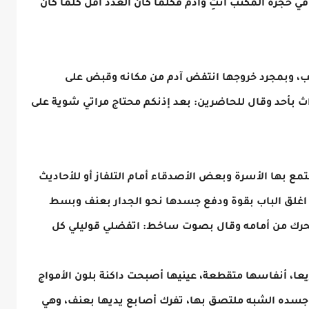
.في حجرة المكتب أنتِ وآدم فكلما كان العدد أقل كلما كان
، وبمجرد خروجها انتفض آدم من مكانه وقبض على
ث بأحد وقال للحاضرين: بعد إذنكم محتاج مراتي شوية على
ع بها الأسرة وبعض الأصدقاء أمام التلفاز أو للأحاديث
ل، اغلق الباب بقوة ودفع جسدها نحو الجدار بعنف وبسط
 تتحرك من أمامه وقال بصوت ساخط: اتفضلي قوليلي كل
عا، أنفاسها متقطعة، عينيها أصبحت داكنة بلون الأمواج
 جسده الشبه ملتصق بها، تفرك أصابع يديها بعنف، وهي