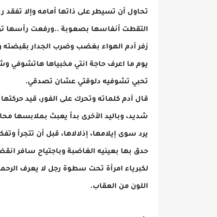
تحاول أن تسيطر على ذاتها أمامه وإلا تفقد 
التقطت أنفاسها بصعوبة ..ورفعت رأسها تو
زفر آدم الهواء بغضب وضرب الجدار بقبضته و
يوم ما اعرف حاجة انتي مخبياها هاتشوفي وش
تحبي تشوفيه دلوقتي عشان تصدقي.
قال آدم كلماته وتحرك على الفور، قيد حركته
شديد، وباليد الأخرى بدأ يعبث بملابسها محاو
يرد سوى إيلامها، إذلالاها، قبل أن تتجرأ وتفك
حدق بها بعينيه الغاضبة وباجتياح سافر انقض
لكبرياء امرأة تحت سطوة رجل لا يعرف الر
اللون من العقاب.