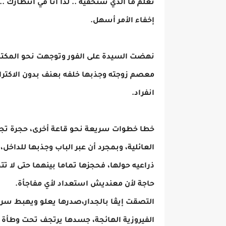
نعلم ما الذي سنخفيه .. لذا أنا في انتظارك .
إخفاء الأمر أسهل.
نهضت السيدة على الفور وتوجهت نحو المكتب
معصم زوجته وجذبها خلفه بعنف بدون الاكترا
انفراد.
خطا خطوات سريعة نحو قاعة أخرى، حجرة تجتم
العائلية، وبمجرد أن عبر الباب وجذبها للداخ
ذراعيه حولها، فحجزها تماما بينهما حتى لا
حاجة لأن معنديش استعداد لأي مفاجأة.
التصقت إيڤا بالجدار،صدرها يعلو ويهبط سري
الفيروزية الهائجة، جسدها يرتجف تحت وطأة