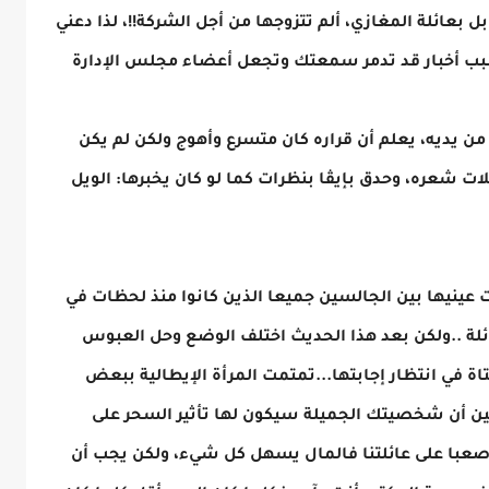
ل بعائلة المغازي، ألم تتزوجها من أجل الشركة!!، لذا دعني
بب أخبار قد تدمر سمعتك وتجعل أعضاء مجلس الإدارة
ن يديه، يعلم أن قراره كان متسرع وأهوج ولكن لم يكن
ات شعره، وحدق بإيڤا بنظرات كما لو كان يخبرها: الويل
لت عينيها بين الجالسين جميعا الذين كانوا منذ لحظات في
لة ..ولكن بعد هذا الحديث اختلف الوضع وحل العبوس
 في انتظار إجابتها...تمتمت المرأة الإيطالية ببعض
يقين أن شخصيتك الجميلة سيكون لها تأثير السحر على
ن صعبا على عائلتنا فالمال يسهل كل شيء، ولكن يجب أن