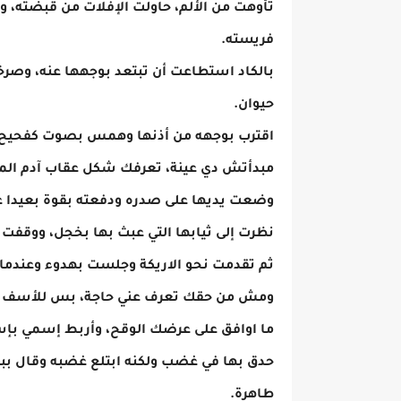
تأوهت من الألم، حاولت الإفلات من قبضته، 
فريسته.
بالكاد استطاعت أن تبتعد بوجهها عنه، وصرخت
حيوان.
اقترب بوجهه من أذنها وهمس بصوت كفحيح ال
مبدأتش دي عينة، تعرفك شكل عقاب آدم المغ
وضعت يديها على صدره ودفعته بقوة بعيدا ع
نظرت إلى ثيابها التي عبث بها بخجل، ووقفت 
ثم تقدمت نحو الاريكة وجلست بهدوء وعندما
ومش من حقك تعرف عني حاجة، بس للأسف م
ما اوافق على عرضك الوقح، وأربط إسمي ب
حدق بها في غضب ولكنه ابتلع غضبه وقال ببر
طاهرة.