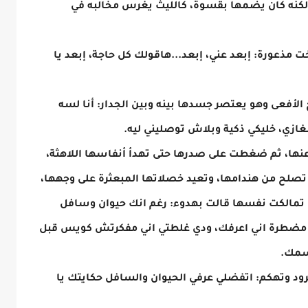
ولكنه كان يضمها بقسوة، كالليث يغرس مخالبه في
 مذعورة: إبعد عني، إبعد...هاقولك كل حاجة، إبعد يا
أفعى وهو يعتصر جسدها بينه وبين الجدار: أنا لسه
ازي، خليكي ذكية وبلاش توصليني ليه.
نها، ثم ضغطت على صدرها حتى تهدأ أنفاسها اللاهثة،
تصلح من هندامها، وتعيد خصلاتها المبعثرة على وجهها،
 تمالكت نفسها قالت بهدوء: رغم انك حيوان وسافل
ضطرة اني اعرفك، ودي غلطتي اني مفكرتش كويس قبل
إسمك.
ود وتهكم: اتفضلي عرفي الحيوان والسافل حكايتك يا