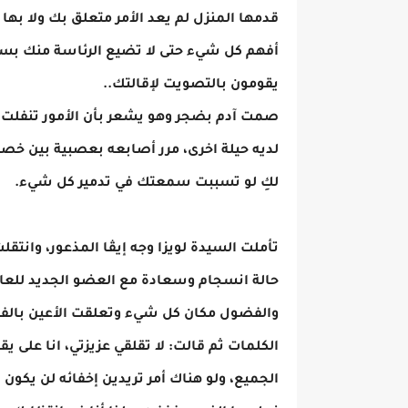
قدمها المنزل لم يعد الأمر متعلق بك ولا بها ب
أفهم كل شيء حتى لا تضيع الرئاسة منك بس
يقومون بالتصويت لإقالتك..
صمت آدم بضجر وهو يشعر بأن الأمور تنفلت م
لديه حيلة اخرى، مرر أصابعه بعصبية بين خصل
لكِ لو تسببت سمعتك في تدمير كل شيء.
تأملت السيدة لويزا وجه إيڤا المذعور، وانتق
حالة انسجام وسعادة مع العضو الجديد للعائ
والفضول مكان كل شيء وتعلقت الأعين بالفتاة
الكلمات ثم قالت: لا تقلقي عزيزتي، انا على 
الجميع، ولو هناك أمر تريدين إخفائه لن يكو