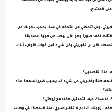
ن أتمنى أن نجد حلا بديلا يجعلني بعيدة عن الصحافة
ي على المشاع.
يرتي، ولن تتمكني من التحكم في هذا، بمجرد دخولك من
 التقط لكما صورة وهو الآن يبحث عن هوية الصديقة
نصحك الآن أن تخبريني بكل شيء قبل فوات الآوان، أنا لا
م: ماذا تقصدين؟
داعي للمماطلة وأخبريني كل شيء قد يسبب ضرر لسمعة هذه
فلتك؟
، ما هذا؟، كيف تتحدثين هكذا مع زوجتي؟
م : زوجتك !!، آدم لا تختبر صبري، منذ اللحظة التي وطأت