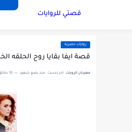
قصتي للروايات
روايات حصريه
قصة ايفا بقايا روح الحلقه الخامسة5 بقلم مر
مهرجان الرويات
اخر تحديث :
منذ بضع شهور
10 دقائق للقراءة