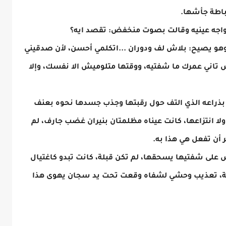
رباطة جأشها.
اجه عينيه وقالت بصوت منخفض: تقصد ايه؟
هو يصيح: بلاش لف ودوران ...اتكلمي أحسن، لأن صدقيني
 تاني عمرك ما شفتيه، ووقتها متلوميش الا نفسك، وإلا
ا بذراعه الذي التف حول رقبتها وجذب جسدها نحوه بعنف
لا انتزاعها، كانت عيناه مظلمتان بنيران غضب جارف، لم
ر أن تفعل هي هذا به.
 على شفتيها يسحقها، لم تكن قبلة، كانت تبدو كاغتيال
حمة، تعذيب وحشي لشفاه وقعت تحت يد سجان يهوى هذا