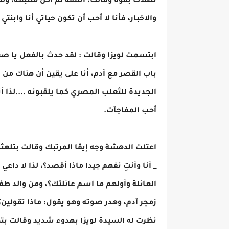
تنهدت بقوة وقالت: آسفة لم أكن منتبهة، ولك
والاخبار، فأنا لا أحب أن تكون حياتي أنا وابنت
ابتسمت لويزا وقالت : لقد حدث بالفعل يا صغ
باب القصر مع آدم، أنا على يقين أن هناك من
الجديدة للثعلب المصري كما يلقبونه ....لذا أ
أحب المفاجآت.
اعتلت الدهشة وجه إيڤا المرتبك وقالت بتلعث
_ أنا وأنتِ نفهم جيدا ماذا أقصد؟، لذا لا 
العائلة وأولهم ما اسم عائلتك؟، ومن والد ط
زمجر آدم، وهدر صوته وهو يقول: ماذا تقولين؟
نظرت له السيدة لويزا بهدوء شديد وقالت بتهك