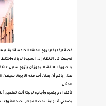
قصة ايفا بقايا روح الحلقه الخامسة5 بقلم مروة نصار
توجهت كل الأنظار إلى السيدة لويزا، واختلط ا
بالصورة اللائقة، لا يجوز أن يتزوج سليل عا
هذا، إياكم أن يعلن أحد هذه الزيجة، سيظن 
المثال.
تأفف آدم بضجر وأجاب: لوليتا أنتِ تعلمين أنن
يضعني أنا وإيڤا تحت المجهر ..صحافة وإعلا