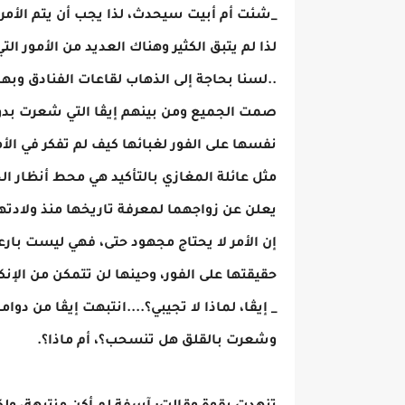
_شئت أم أبيت سيحدث، لذا يجب أن يتم الأمر
لذا لم يتبق الكثير وهناك العديد من الأمور ا
..لسنا بحاجة إلى الذهاب لقاعات الفنادق وب
صمت الجميع ومن بينهم إيڤا التي شعرت بدو
نفسها على الفور لغبائها كيف لم تفكر في الأ
مثل عائلة المغازي بالتأكيد هي محط أنظار ا
يعلن عن زواجهما لمعرفة تاريخها منذ ولادتها
إن الأمر لا يحتاج مجهود حتى، فهي ليست ب
حقيقتها على الفور، وحينها لن تتمكن من الإنك
_ إيڤا، لماذا لا تجيبي؟....انتبهت إيڤا من دوا
وشعرت بالقلق هل تنسحب؟، أم ماذا؟.