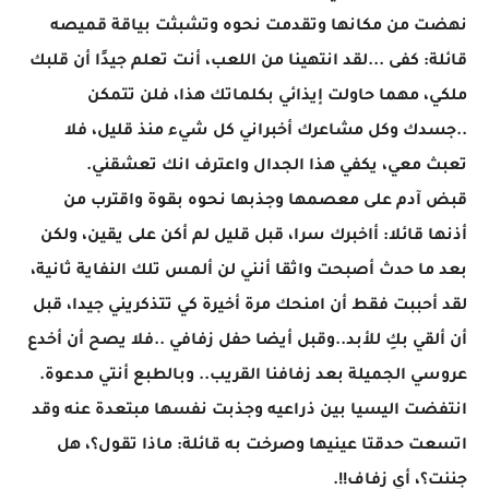
نهضت من مكانها وتقدمت نحوه وتشبثت بياقة قميصه
قائلة: كفى ...لقد انتهينا من اللعب، أنت تعلم جيدًا أن قلبك
ملكي، مهما حاولت إيذائي بكلماتك هذا، فلن تتمكن
..جسدك وكل مشاعرك أخبراني كل شيء منذ قليل، فلا
تعبث معي، يكفي هذا الجدال واعترف انك تعشقني.
قبض آدم على معصمها وجذبها نحوه بقوة واقترب من
أذنها قائلا: أاخبرك سرا، قبل قليل لم أكن على يقين، ولكن
بعد ما حدث أصبحت واثقا أنني لن ألمس تلك النفاية ثانية،
لقد أحببت فقط أن امنحك مرة أخيرة كي تتذكريني جيدا، قبل
أن ألقي بكِ للأبد..وقبل أيضا حفل زفافي ..فلا يصح أن أخدع
عروسي الجميلة بعد زفافنا القريب.. وبالطبع أنتي مدعوة.
انتفضت اليسيا بين ذراعيه وجذبت نفسها مبتعدة عنه وقد
اتسعت حدقتا عينيها وصرخت به قائلة: ماذا تقول؟، هل
جننت؟، أي زفاف!!.