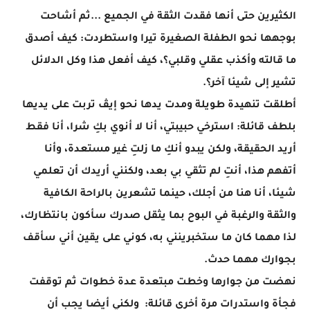
الكثيرين حتى أنها فقدت الثقة في الجميع ...ثم أشاحت
بوجهها نحو الطفلة الصغيرة تيرا واستطردت: كيف أصدق
ما قالته وأكذب عقلي وقلبي؟، كيف أفعل هذا وكل الدلائل
تشير إلى شيئا آخر؟.
أطلقت تنهيدة طويلة ومدت يدها نحو إيڤ تربت على يديها
بلطف قائلة: استرخي حبيبتي، أنا لا أنوي بكِ شرا، أنا فقط
أريد الحقيقة، ولكن يبدو أنكِ ما زلتِ غير مستعدة، وأنا
أتفهم هذا، أنتِ لم تثقي بي بعد، ولكنني أريدك أن تعلمي
شيئا، أنا هنا من أجلك، حينما تشعرين بالراحة الكافية
والثقة والرغبة في البوح بما يثقل صدرك سأكون بانتظارك،
لذا مهما كان ما ستخبرينني به، كوني على يقين أني سأقف
بجوارك مهما حدث.
نهضت من جوارها وخطت مبتعدة عدة خطوات ثم توقفت
فجأة واستدرات مرة أخرى قائلة: ولكني أيضا يجب أن