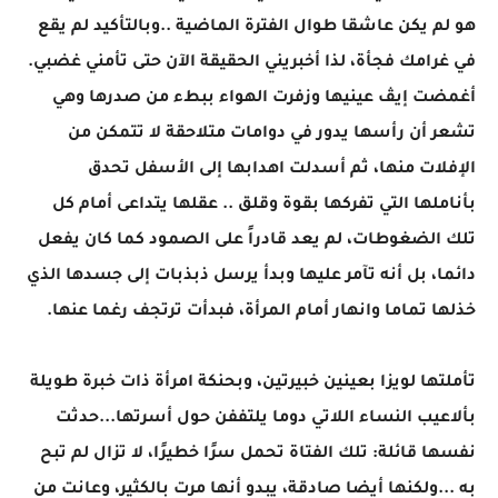
هو لم يكن عاشقا طوال الفترة الماضية ..وبالتأكيد لم يقع
في غرامك فجأة، لذا أخبريني الحقيقة الآن حتى تأمني غضبي.
أغمضت إيڤ عينيها وزفرت الهواء ببطء من صدرها وهي
تشعر أن رأسها يدور في دوامات متلاحقة لا تتمكن من
الإفلات منها، ثم أسدلت اهدابها إلى الأسفل تحدق
بأناملها التي تفركها بقوة وقلق .. عقلها يتداعى أمام كل
تلك الضغوطات، لم يعد قادراً على الصمود كما كان يفعل
دائما، بل أنه تآمر عليها وبدأ يرسل ذبذبات إلى جسدها الذي
خذلها تماما وانهار أمام المرأة، فبدأت ترتجف رغما عنها.
تأملتها لويزا بعينين خبيرتين، وبحنكة امرأة ذات خبرة طويلة
بألاعيب النساء اللاتي دوما يلتففن حول أسرتها...حدثت
نفسها قائلة: تلك الفتاة تحمل سرًا خطيرًا، لا تزال لم تبح
به ...ولكنها أيضا صادقة، يبدو أنها مرت بالكثير، وعانت من