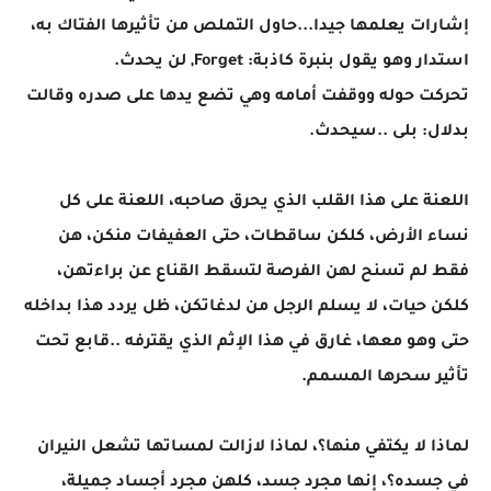
إشارات يعلمها جيدا...حاول التملص من تأثيرها الفتاك به،
استدار وهو يقول بنبرة كاذبة: Forget, لن يحدث.
تحركت حوله ووقفت أمامه وهي تضع يدها على صدره وقالت
بدلال: بلى ..سيحدث.
اللعنة على هذا القلب الذي يحرق صاحبه، اللعنة على كل
نساء الأرض، كلكن ساقطات، حتى العفيفات منكن، هن
فقط لم تسنح لهن الفرصة لتسقط القناع عن براءتهن،
كلكن حيات، لا يسلم الرجل من لدغاتكن، ظل يردد هذا بداخله
حتى وهو معها، غارق في هذا الإثم الذي يقترفه ..قابع تحت
تأثير سحرها المسمم.
لماذا لا يكتفي منها؟، لماذا لازالت لمساتها تشعل النيران
في جسده؟، إنها مجرد جسد، كلهن مجرد أجساد جميلة،