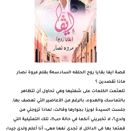
قصة ايفا بقايا روح الحلقه السادسه6 بقلم مروة نصار
ماذا تقصدين ؟
تلعثمت الكلمات على شفتيها وهي تحاول أن تتظاهر
بالتماسك والهدوء، بالرغم من الأعاصير التي تعصف بها.
جلست السيدة لويزا بجوارها وقالت: لماذا تزوجتي من
ولدي؟، لا تخبريني أنكما في حالة حب!!، تلك التمثيلية التي
قمتما بها في الداخل لا تجدي نفعا معي، أنا أعلم ولدي جيدا،