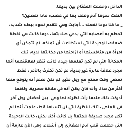
الداخل، وحملت المفتاح بين يديها.
التفت نحوها آدم وهتف بها في غضب: ماذا تفعلين؟
_ ما كنا دوما نفعله ...أجابت وهي تتقدم نحوه ببطء شديد،
تحطم به أعصابه التي يدعي صلابتها، دوما كانت هي نقطة
ضعفه، الوحيدة التي استطاعت أن تملكه، لم تتمكن أي
امرأة من منافستها أو ازاحتها من مكانتها لديه، تلك
المكانة التي لم تكن تعلمها جيدا، كانت تنظر لعلاقتهما أنها
مجرد علاقة عابرة غير جدية، لم تكن تكترث بالأمر ، فقط
تمضي وقت ممتع مع رجل مثير، لم تكن تعلم أنه يتوقع منها
أكثر من هذا، وأنه كان يظن أنه في علاقة حصرية، ولكنها
أدركت ذلك عندما رأت نظرته لها وهي بين أحضان رجل آخر
في الملهى، تلك النظرة التي لن تنساها قط، علمت أنها لم
تكن مجرد صديقة للمتعة بل كانت أكثر بكثير، كانت الوحيدة
التي حطمت قلب آدم المغازي إلى أشلاء، وهي الآن عازمة أن