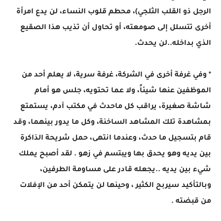
الرجل ذو القلب الثلجي)، محطم قلوب النساء، لن يدع امرأة
أخرى تتسلل إلى صومعته، أو تحاول أن تذيب هذا الصقيع
الذي بداخله..لن يحدث.
* وفي غرفة أخرى في الشركة، غرفة سرية، لا يعلم أحد من
الموظفين عنها شيئاً، ولا عما تحتويه، جلس هو أمام
شاشة صغيرة، يراقب كل ماحدث في مكتب آدم، يستمتع
بمشاهدة تلك المشاهد الساخنة، وكل ما يدور بينهما، وقد
قام بتسجيل ما حدث، وعندما انتهى، حمل شريحة الذاكرة
بين يديه وهو يحدق بها ويبتسم في زهو . لقد أصبح يملك
شيء بين يديه ..يجعله قادر على مساومة الطرفين،
وبالتأكيد سيربح الكثير ، وحينها لن يتمكن أحد من الإفلات
من قبضته .