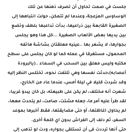
جلست في صمت تحاول أن تصرف ذهنها عن تلك
الوساوس المزعجة، وعندما لم تتمكن، حولت انتباهها إلى
الصغيرة القابعة بين ذراعيها، بدأت تداعبها بلطف وتضع
بين يديها بعض الألعاب الصغيرة ...كل هذا وهو يجلس
بجوارها، لا يشعر بها ..عينيه معلقتان بشاشة هاتفه
المحمول، مستغرقا في عمله كما لو كان يجلس على سطح
مكتبه وليس معلق بين السحب في السماء ..(يالبرودة
أعصابه)،حدثت نفسها وهي تلتفت نحوه، تختلس النظر إليه
وقد شردت قليلا في ليلة أمس، عندما عاد من الخارج،
شعرت أنه مختلف، لم يكن على طبيعته، بل كان يبدو غريبا،
لقد طرأ عليه أمر ما، جعله مشتت، صامت، لم يتحدث معها،
لم يحاول اغاظتها، أو حتى مضايقتها، فقط أخبرها بموعد
السفر، ثم دلف إلى الفراش بدون اي كلمة أخرى.
حتى أنها ترددت في أن تستلقي بجواره، ودت لو تذهب إلى