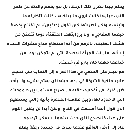
يعلم جيدا مغزى تلك الرحلة، بل هو يفهم والدته عن ظهر
قلب، عينيها كانت تروي ما بداخلها، كانت تنظر لهما
وتبتسم ولكن نظراتها كان تقول (كاذبان)، لم تقتنع بقصة
حبهما المفاجيء، ولا بروايتهما المتقنة، دوما تتمكن من
كشف الحقيقة، بالرغم من أنه استطاع خداع عشرات النساء
إلا أنها مازالت المرأة الوحيدة التي لم يتمكن يوما من
خداعها مهما كان بارع في خدعته.
هو مجبر على المضي في هذا الهراء إلى النهاية حتى تصبح
عقود ملكية الشركة في يده، حينها لن يهتم بشيء ولا بأحد.
ظل غارقا في أفكاره، عقله في صراع مستمر بين طموحاته
التي لا حدود لها، وبين علاقته المدمرة بأبيه والتي يستطيع
الآن قول أنها أصبحت في القاع، ولكن أبدا لن يتقبل اللوم
على هذا، فالصدع الذي حدث بينهما لا يمكن ترميمه.
عاد إلى أرض الواقع عندما سرت في جسده رجفة يعلم