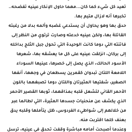
تعيد كل شيء كما كان...مهما حاول الإنكار عينيه تفضحه..
تخبرها أنه لازال متيم بها.
حدق بها وهو يحاول أن يستدعي غضبه وألمه بدلا من رغبته
القاتلة بها، ولكن عينيه خدعته وصارت ترتوي من النظر إلى
فاتنته التي دوما كانت الوحيدة التي تحول جبل الثلج بداخله
إلى بركان، انزلقت عينيه على كل ما يعشقه بها، شعرها
الأسود الحالك، الذي يصل إلى خصرها، عينيها السوداء
اللامعة اللتان تبدوان كقمرين يسطعان في وجهها، أنفها
الصغير، شفتيها المثيرتان واللتان دوما تصبغهما باللون
الأحمر القاني لتشعل قلبه بمذاقهما، ثوبها القصير الأحمر
الذي يكشف عن منحنيات جسدها المثيرة، التي لطالما عبر
من خلالهم إلى شواطيء الفردوس، ظل يتأملها وقلبه يدق
بعنف كلما اقتربت منه.
وعندما أصبحت أمامه مباشرة وقفت تحدق في عينيه، ترسل