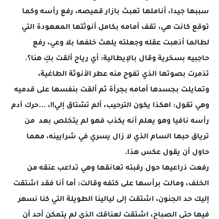
سببها جيدا، أناملها تعبث بازار قميصه، رفع رأسه وكما
توقع كانت هي، تقف أمامه بكامل أنوثتها المعهودة التي
لطالما أذهبت عقله وجعلته يلهث خلفها بلا وعي، رفع
حاجبيه بسخرية وقال بالإيطالية: أي رياح ألقت بكِ هنا؟.
تذمرت بصوتها الذي تفوح منه عطر الأنوثة الطاغية،
وتمايلت بجسدها أمامه بجرأة ثم ألقت بنفسها على قدميه
وهي تقول: اهكذا يكون الترحيب، ألم تشتاق إلي!!، ...حرك آدم
رأسه نافيا وهو يعلم أنه يكذب فهو لم يتخلص بعد من
ترياق حبها السام الذي لا زال يسري في شرايينه، مهما
حاول أن يقول عكس هذا.
رفعت ذراعيها حول رقبته تعانقها وهي تداعب عنقه من
الخلف، ومالت برأسها على كتفه وقالت: أما أنا فقد اشتقت
إليك حد الجنون، اشتقت إلى ليالينا الطويلة التي كنا نسهر
فيها حتى الصباح، اشتقت لعناقك الذي لم يتمكن أحد أن