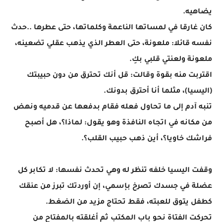
يضاهيه.
كان غارقا في لمساتها الناعمة وكلماتها، حتى عطرها ..حدث
نفسه قائلا: ملعونة، حتى العطر الذي يذهب عقلي تضعينه،
ملعونة ولعنتي قلبي بكِ.
اقتربت منه بقوة وقالت: قل أنك تحترق من دون حبيبتك
(اليسيا)، مثلما أنا أحترق بدونك.
تنبه آدم إلى ما تحاول فعله فقام بدفعها عن قدميه ونهض
من مكانه في اتجاه النافذة وهو يقول: لماذا؟، هل أصبح
فراشك خاويا؟، أين ذهب حبيب القلب؟.
وقفت اليسيا خلفه تنظر له وهي تحدث نفسها: لا تكابر كل
عضلة في جسدك تصرخ بإسمي، إن أوردتك تبرز من عنقك
كطفل يتوق للعبته، فقط تحتاج مزيد من الضغط.
تحركت الفتاة نحو باب المكتب ثم أغلقته بالمفتاح من