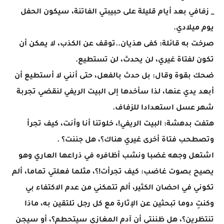
_ زفافي بعد أيام قليلة على حبيبتي الفاتنة، سيكون الحفل
يوم ميلادي.
صرخت به قائلة: كفى هذيان..توقف عن الكذب، لا يمكن أن
تكون لفتاة غيري، لن يحدث، لن تستطيع.
ضحك بقوة وقال: بل حدث بالفعل، حتى أنني لا أستطيع أن
أبعد يدي عنها، لذا سأخدها إلى البيت الريفي لنقضي تجربة
شهر عسل استعدادا للزفاف.
هتفت بدهشة: البيت الريفي!، خلوتنا أنا وأنت، كيف تجرأ
وتصطحب فتاة أخرى غيري هناك؟، هل جننت؟ .
اشتعل وجهه غضبا ونشب أظافره في ذراعها العاري وهو
يصيح بصوت غاضب: كيف تجرأت!؟، مثلما فعلتي تماما، ألم
تكوني في احضان الكثير، ألم تتمكني من عدم الاكتفاء بي
وكنتِ دوما تبحثين عن الإثارة مع كل رجل تلتقين به، ماذا
تنتظرين؟، هل ظننتي أن آدم المغازي سيتحطم؟، أو سيجن