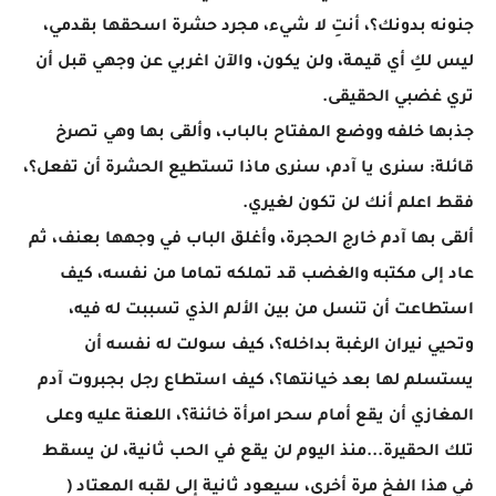
جنونه بدونك؟، أنتِ لا شيء، مجرد حشرة اسحقها بقدمي،
ليس لكِ أي قيمة، ولن يكون، والآن اغربي عن وجهي قبل أن
تري غضبي الحقيقى.
جذبها خلفه ووضع المفتاح بالباب، وألقى بها وهي تصرخ
قائلة: سنرى يا آدم، سنرى ماذا تستطيع الحشرة أن تفعل؟،
فقط اعلم أنك لن تكون لغيري.
ألقى بها آدم خارج الحجرة، وأغلق الباب في وجهها بعنف، ثم
عاد إلى مكتبه والغضب قد تملكه تماما من نفسه، كيف
استطاعت أن تنسل من بين الألم الذي تسببت له فيه،
وتحيي نيران الرغبة بداخله؟، كيف سولت له نفسه أن
يستسلم لها بعد خيانتها؟، كيف استطاع رجل بجبروت آدم
المغازي أن يقع أمام سحر امرأة خائنة؟، اللعنة عليه وعلى
تلك الحقيرة...منذ اليوم لن يقع في الحب ثانية، لن يسقط
في هذا الفخ مرة أخرى، سيعود ثانية إلى لقبه المعتاد (