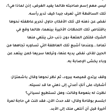
ليس مهم إسم صاحبته طالما يفيد الغرض، إذن لماذا هي؟،
تلك الساقطة التي تعرف جيدا كيف تدير رأسه.
نفض عن ذهنه كل تلك الأفكار، حاول تحرير عاطفته نحوها
باقتناص تلك اللحظات الأخيرة بينهما، طالما وقع في
الشرك فلتكن المتعة دون ذنب حتى ينتهي منها
تماما...وعندما أشبع تلك العاطفة التي تساوره تجاهها من
الحين للآخر، نفض يديه عنها، وتركها سريعا كمن يبتعد عن
وباء يخشى الإصابة به.
وقف يرتدي قميصه ببرود، ثم نظر نحوها وقال باشمئزاز:
أشكرك على أنكِ أعدتي إلى ذهني ما قد نسيته.
نظرت له بنعومة وقالت: وهل تستطيع نسياني؟
ابتسم بوقاحة وقال: لقد حدث الآن، فقد كنت في حاجة لمرة
أخيرة قبل أن أنتهي منك إلى الأبد.