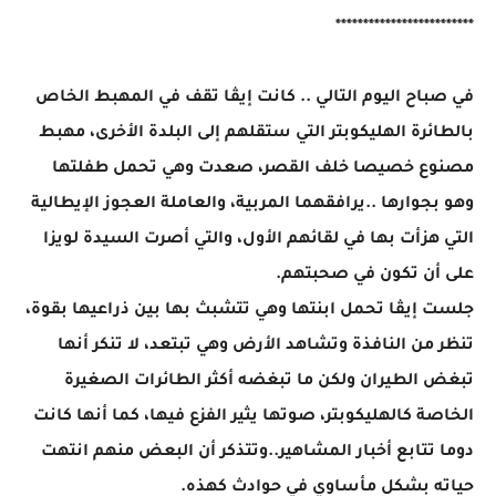
*************************
في صباح اليوم التالي .. كانت إيڤا تقف في المهبط الخاص
بالطائرة الهليكوبتر التي ستقلهم إلى البلدة الأخرى، مهبط
مصنوع خصيصا خلف القصر، صعدت وهي تحمل طفلتها
وهو بجوارها ..يرافقهما المربية، والعاملة العجوز الإيطالية
التي هزأت بها في لقائهم الأول، والتي أصرت السيدة لويزا
على أن تكون في صحبتهم.
جلست إيڤا تحمل ابنتها وهي تتشبث بها بين ذراعيها بقوة،
تنظر من النافذة وتشاهد الأرض وهي تبتعد، لا تنكر أنها
تبغض الطيران ولكن ما تبغضه أكثر الطائرات الصغيرة
الخاصة كالهليكوبتر، صوتها يثير الفزع فيها، كما أنها كانت
دوما تتابع أخبار المشاهير..وتتذكر أن البعض منهم انتهت
حياته بشكل مأساوي في حوادث كهذه.