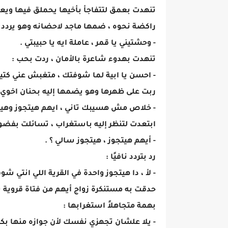
تنهدت بعمق لتتفاجأ بأخيها يحملق فيها وي
راكضة نحوه ، ضمها ماجد لاحضانه وهو يردد بن
- وحشتيني يا قمر ، عاملة ايه يا حبيبتي .
تنهدت بهدوء شاعرة بالأمان ، ردت بحب :
- احسن يا ابية لما شوفتك ، متغبش عني كتي
ربت على ظهرها وهو يضمها إليه بحنان اخوي ،
- خلاص مش هسيبك تاني ، ايهم هيتجوز وهيرج
ابتعدت لتنظر إليه باستغراب ، تسائلت بفضو
- أيهم هيتجوز ، هيتجوز سالي ؟ .
رد بتردد نافيًا :
- لأ ، دا هيتجوز واحدة في القرية اللي انتي شوف
حدقت به مستنكرة زواج أيهم من فتاة قروية 
بهمة متجاهلاً استغرابها :
- يلا علشان تجهزي نفسك لأن جوازه منها بكر