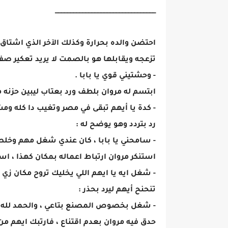
_________________________________
احتضن والده بحرارة وكذلك الآخر الذي اشتاق إ
تزعجه ويقابلها هو بالصمت لا يريد تعكير صفو
- وحشتيني قوي يا بابا .
ابتسم له مروان بلطف ورد بعتاب ليبين حزنه م
- كدة يا أيهم تبقى في مصر وتغيب دا كله و
رد بتردد وهو يوضح له :
- سامحني يا بابا ، كان عندي شغل مهم وخل
استنكر مروان ارتباط اعماله بمكان كهذا ، ا
- شغل ايه يا ايهم اللي يخليك تروح مكان زي ده
تنحنح أيهم ليرد بحذر :
- شغل بخصوص المصنع بتاعي ، والحمد لله
حدق فيه مروان بعدم اقتناع ، فارتبك ايهم من ا