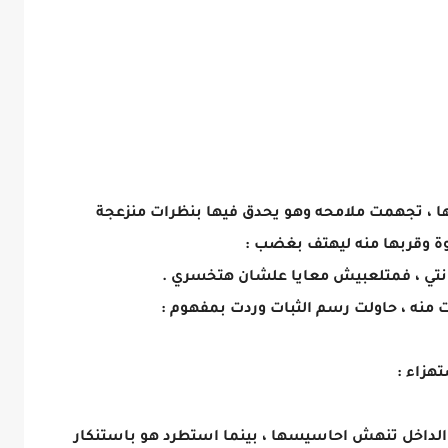
ا ، تجهمت ملامحه وهو يحدق فيها بنظرات منزعجة
قوة وقربها منه ليهتف بغضب :
ك انتي ، فمتلعبيش معايا علشان هتخسري .
 منه ، حاولت رسم الثبات وردت بمفهوم :
هزاء :
الداخل تنهش احاسيسها ، بينما استطرد هو باستنكار