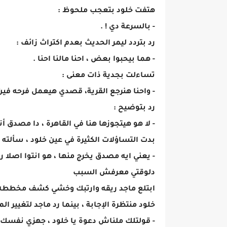
هتفت خلود بتعجب ملحوظ :
- بالسرعة دي ! .
رد بتردد ليمر الحديث بعدم اكتراث زائف :
- هما بيحبوا بعض ، احنا مالنا احنا .
تساءلت بجدية ذات معنى :
- واحنا هنرجع القرية، قصدي هيعمل فرحه فين
رد بتوضيح :
- لا هو هيتجوزها هنا في القاهرة ، دا مصدق أنه
بدت التساؤلات الكثيرة في عين خلود ، سألته 
- يعني ايه مصدق يخرج منها ، هو انتوا اصلا 
دلوقتي معرفش السبب
ابتلع ماجد ريقه وارتبك وخشي كشف مخططه فأ
خلود منتظرة الإجابة ، بينما رد ماجد لتغيير ال
- قولتلك ملناش دعوة يا خلود ، جهزي نفسك 