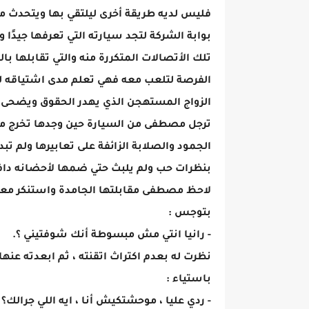
فليس لديه طريقة أخرى ليلتقي بها ويتحدث مع
بوابة الشركة لتجد سيارته التي تعرفها جيدًا و
تلك الأتصالات المتكررة منه والتي تقابلها 
الفرصة لتلعب معه فهي تعلم مدى اشتياقه ل
الزواج المستهجن الذي يهدر الحقوق ويضحى م
ترجل مصطفى من السيارة حين وجدها تخرج من ا
الجمود والصلابة الزائفة على تعابيرها ولم تب
بنظرات حب ولم يلبث حتي ضمها لأحضانه دافنً
لاحظ مصطفى مقابلتها الجامدة واستنكر معاملت
بتوجس :
- رانيا انتي مش مبسوطة أنك شوفتيني ؟.
نظرت له بعدم اكتراث اتقنته ، ثم ابعدته عن
باستياء :
- ردي عليا ، موحشتكيش أنا ، ايه اللي جرالك؟ 