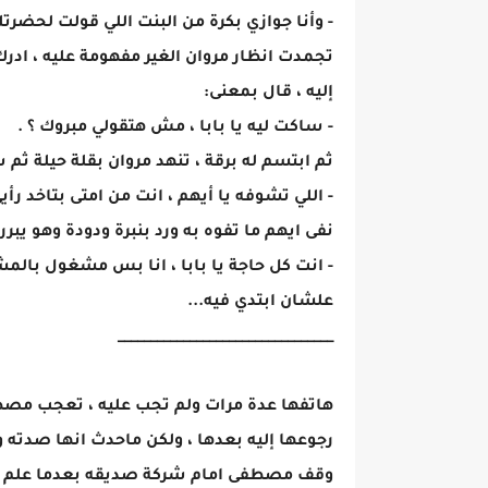
- وأنا جوازي بكرة من البنت اللي قولت لحضرتك
تجمدت انظار مروان الغير مفهومة عليه ، ادرك
إليه ، قال بمعنى:
- ساكت ليه يا بابا ، مش هتقولي مبروك ؟ .
ثم ابتسم له برقة ، تنهد مروان بقلة حيلة ثم 
- اللي تشوفه يا أيهم ، انت من امتى بتاخد رأي
نفى ايهم ما تفوه به ورد بنبرة ودودة وهو يبرر
- انت كل حاجة يا بابا ، انا بس مشغول بالم
علشان ابتدي فيه...
_________________________________
هاتفها عدة مرات ولم تجب عليه ، تعجب مصطفى
رجوعها إليه بعدها ، ولكن ماحدث انها صدته وم
وقف مصطفى امام شركة صديقه بعدما علم برجو