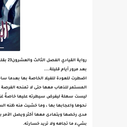
رواية القيادي الفصل الثالث والعشرون23 بقلم إلهام رفعت
بعد مرور أيام قليلة....
اضطرت للعودة للفيلا الخاصة بها بعدما ساف
المستمر للذهاب معها حتى لا تمنحه الفرصة ل
ليست سهلة ليفرض سيطرته عليها خاصةً غزله ا
نحوها واعجابها بها ، وما خشيت منه ظنه ال
مدى رخصها ويتمادى معها أكثر ويصل الأمر بي
بشيء ما تجاهه ولا تريد خسارته.