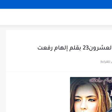
م إلهام رفعت