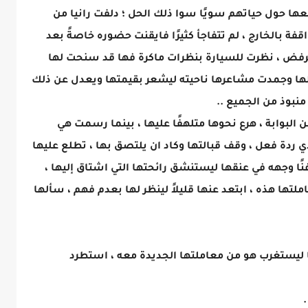
ها حول حياتهم سويًا سوا ذلك الحل ؛ دلفت رانيا من
اقفة بالخارج ، لم تتفاجأ كثيرًا فايقنت حضوره خاصةً بعد
بالرفض ، نظرت للسيارة بنظرات ماكرة فها قد سنحت لها
ها وجمدت مشاعرها ناحيته ليشعر بقيمتها ويعدل عن ذلك
نبوذ من الجميع ..
لبوابة ، هرع نحوها متلهفًا عليها ، بينما رسمت هي
دي ردة فعل ، وقف قبالتها وكاد ان يلتصق بها ، تطلع عليها
ا وجهه في عنقها ليستنشق رائحتها التي اشتاق إليها ،
ها هذه ، ابتعد عنها قليلاً لينظر لها بعدم فهم ، سألها
ها ليستغرب هو من معاملتها الجديدة معه ، استطرد
.