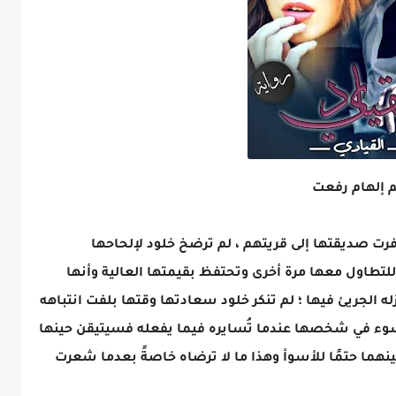
رت صديقتها إلى قريتهم ، لم ترضخ خلود لإلحاحها
لتطاول معها مرة أخرى وتحتفظ بقيمتها العالية وأنها
لجريئ فيها ؛ لم تنكر خلود سعادتها وقتها بلفت انتباهه
سوء في شخصها عندما تُسايره فيما يفعله فسيتيقن حينها
نهما حتمًا للأسوأ وهذا ما لا ترضاه خاصةً بعدما شعرت