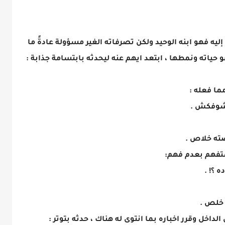
ليه فهو ابنه الوحيد ولكن تصرفاته الغير مسؤولة عادةً ما
 حياته ونمطها ، ابتعد ايهم عنه ليحدثه بابتسامة جذابة :
ما فعله :
مشوفكش .
صته خلاص .
ستفهم بعدم فهم:
 ؟! .
 خلص .
لداخل وقرر اخباره بما انتوى له هناك ، حدثه بتوتر :