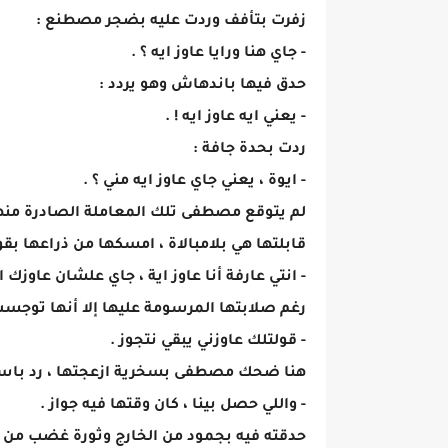
زفرت بتأفف وردت عليه بضجر مصطنع :
- جاي هنا ورايا عاوز ايه ؟ .
حدق فيها باندهاش وهو يردد :
- يعني ايه عاوز ايه ! .
ردت بحدة جافة :
- ايوة ، يعني جاي عاوز ايه مني ؟ .
لم يتوقع مصطفى تلك المعاملة الصادرة منه
قابلتها هي بلامبالاة ، امسكها من ذراعها ب
- انتي عارفة أنا عاوز اية ، جاي علشان عاوز
رغم صلابتها المرسومة عليها إلا أنها توجست
- قولتلك عاوزني يبقي نتجوز .
هنا ضحك مصطفى بسخرية ازعجتها ، رد باست
- واللي حصل بينا ، كان وقتها فيه جواز .
حدقته فيه بجمود من الخارج وثورة غضب من 