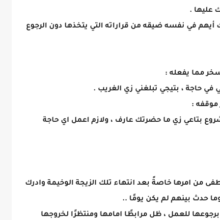
 عليها .
 أيهم في نفسه ضيقه من قراراته التي يتخذها دون الرجوع
سخر مما يفعله :
ي في حاجة ، بتيجي تبلغني زي الغريب .
 موقفه :
شروع بتاعي زي ما حضرتك عارف ، ولازم اعمل اي حاجة
 من امرها خاصةً بعد انتهاء تلك الزيجة الوخيمة وادرك
ا حدث بينهم لم يكن يومًا ..
عها للعمل ، ظل مرابطًا امامها ومنتظرًا لخروجها