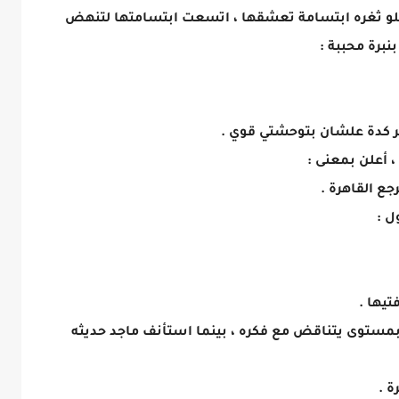
علو ثغره ابتسامة تعشقها ، اتسعت ابتسامتها لتنهض
برة محببة :
ر كدة علشان بتوحشتي قوي .
 أعلن بمعنى :
ع القاهرة .
ل :
تيها .
بمستوى يتناقض مع فكره ، بينما استأنف ماجد حديثه
ة .