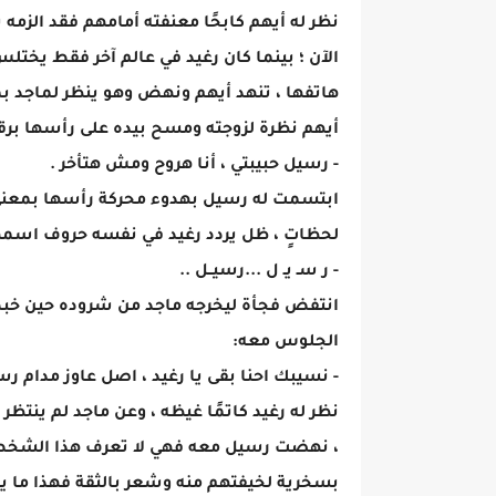
نظر له أيهم كابحًا معنفته أمامهم فقد الزمه 
الآن ؛ بينما كان رغيد في عالم آخر فقط يختلس
هاتفها ، تنهد أيهم ونهض وهو ينظر لماجد بمع
أيهم نظرة لزوجته ومسح بيده على رأسها برقة
- رسيل حبيبتي ، أنا هروح ومش هتأخر .
ابتسمت له رسيل بهدوء محركة رأسها بمعنى 
لحظاتٍ ، ظل يردد رغيد في نفسه حروف اسمه
- ر سـ يـ ل ...رسيــل ..
انتفض فجأة ليخرجه ماجد من شروده حين خبط ب
الجلوس معه:
- نسيبك احنا بقى يا رغيد ، اصل عاوز مدام ر
نظر له رغيد كاتمًا غيظه ، وعن ماجد لم ينتظر
، نهضت رسيل معه فهي لا تعرف هذا الشخص كي
بسخرية لخيفتهم منه وشعر بالثقة فهذا ما ي