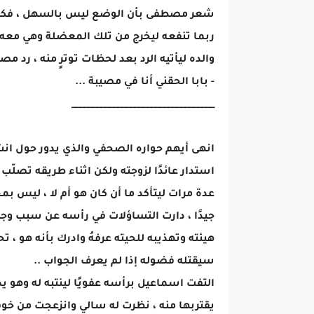
شعر مصطفى بأن الوضع ليس بالسهل ، فكر لل
ربما تنفعه ليخرج من تلك المعضلة وهي معه ،
والده ليأتيه الرد بعد لحظات توترٍ منه ، رد م
- بابا الحقني أنا في مصيبة ...
__________________________________
انهى أيهم حواره الصحفي والذي يدور حول ان
استدار عائدًا لزوجته ولكن اثناء طريقه تصل
عدة مرات ليتأكد ما أن كان هو أم لا ، ليس ب
جيدًا ، دارت التساؤلات في رأسه عن سبب وجود
هيئته وتهذيبه للحيته عرفهُ وادرك بأنه هو ،
سيقتله فضوله إذا لم يعرف الجواب ..
التفت اسماعيل برأسه عفويًا لينتبه له وهو ي
يقتربها منه ، نظرت له سالي وانزعجت من خو