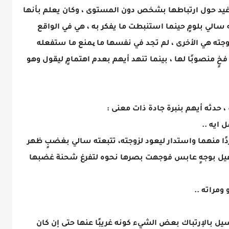
 رغيد حول ارتباطها بشخص دون المستوى ، وكان يعلم بأنها
 سالي بلومٍ حينما استنبطت ما يفكر به ، هي في الواقع
جته هي الأخرى ، لم تجد في نفسها ما یمنع ما ستفعله
ٍ منصوبًا لها ، بينما تنهد أيهم بعدم اهتمامٍ ليقول وهو
 حدثه أيهم بنبرة جادة ذات معنى :
 ايه ..
ا منهما واستدار ليعود لزوجته، تتبعته سالي بغضبٍ ظهر
اعيل بوجهٍ عابس فوجهت بصرها نحوه لتفرغ شحنة غضبها
ومراته ..
ل بالإرتباك بعض الشيء كونه غريبًا عنها حتى إن كان