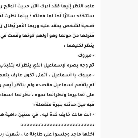
عاود النظر إليها فقد ادرك الآن حديث الوقح
ستتخذه ساترًا لها لما فعلته ؛ بينما نظرت له
ضحية لشخص يحقد عليه وربما الأمر يُطال زو
فتركها من حولها وهو أولهم كونها وقعت في فخ
ينظر لكليهما :
- مبروك
ثم وجه بصره لإسماعيل الذي ينظر له بتذبذب ،
- مبروك يا اسماعيل ، اتمنى تكون عارف بتعمل
لم يتفهم اسماعيل مقصده ولم ينتظر أيهم ردً
على تعابيرها ونظراتها نحوه ، نظر لها اسم
فيه حين حدثته بنبرة منفعلة :
- انت مالك خايف كدة ليه ، في ستين داهية هو 
،،،،،،،،،،،،،،،،،،،،،،،،،،،،،،،،،،،،،،،،،،،،،،،،
اخذها ماجد وجلسوا على طاولة ما ، شعرت رسي