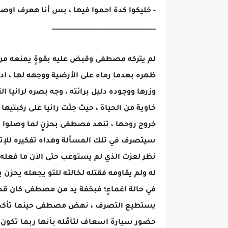
- خليكوا كدة احموا فيها ، بس أنا هعرف اوصله
__________________________________
لم يتركه مصطفى وقبض عليه بقوةٍ يمنعه من ا
ظهره بعدما رماه على الأرضية ووجهه لها ، ا
وزرها ووجوده دليل برائته ، وجه بصره لرانيا 
خاوية من الحياة ، حيث جثت رانيا على ركبتيها 
خروج روحها ، تنهد مصطفى بحزنٍ لما وصلوا إ
سيتصرف في تلك المسألة وهداه تفكيره للإت
نظر لعزت الذي لم يستوعب حتى الآن ما فعل
له ولم يقاومه فقتله لخالته للتو يجعله يحزن
في حالة اغماءٍ؛ فبخفة يد من مصطفى كان قد 
يستطيع التصرف ، نهض مصطفى حينما تأكد م
حضور سيارة اسعاف لتأمُله بأنها ربما تكون ما