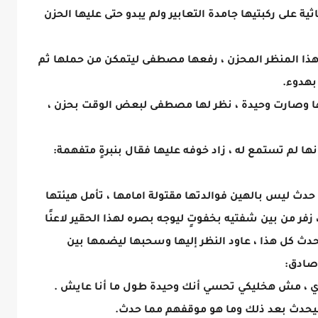
ية على ركبتيها جامدة التعابير ولم يبدو حتى عليها الحزن
 هذا المنظر المحزن ، رفعها مصطفى ليتمكن من حملها ثم
بهدوء.
دتها وصارت وحيدة ، نظر لها مصطفى لبعض الوقت بحزن ،
أنها لم تستمع له ، زاد خوفه عليها فقال بنبرةٍ متفهمة:
دث ليس بالهين فوالدتها مقتولة امامها ، تأمل هيئتها
ر من بين شفتيه بخفوتٍ ليوجه بصره لهذا الحقير لاعنًا
حدث كل هذا ، عاود النظر إليها وسحبها ليضمها بين
صادق:
وي ، مش هخليكي تحسي أنك وحيدة طول ما أنا عايش .
 سيحدث بعد ذلك وما هو موقفهم مما حدث.