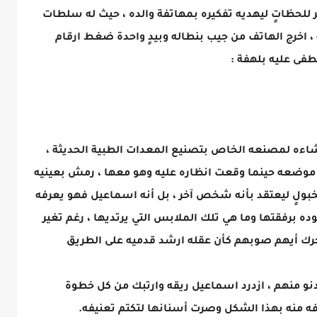
حظاتٍ ليهديه تفكيره بمهاتفة والده ، حيث له سلطات
 اخرج الهاتف من جيب بنطاله وبيدٍ واحدة ضغط ارقام
صطفى عليه بلهفة :
شاءه لمصنعه الخاص بتصنيع المعدات الطبية الحديثة ،
ّب موضعه حينما وقعت انظاره عليه وهو معها ، رمش بعينيه
مخبولٍ ليعتقد بأنه شخص آخر ، بل أنه اسماعيل فهو يعرفه
ه برفقتها وما هي تلك الملابس التي يرتديها ، رغم تغير
 تحرك أيهم صوبهم كأن عقله ارشد قدميه على الطريق
دنو منهم ، ازدرد اسماعيل ريقه وارتبك من كل خطوة
فه منه بهذا الشكل وصرت أسنانها لتكتم تعنيفه.