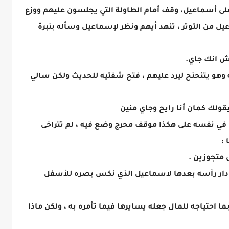
 على أسماعيل، وقف أمام الطاولة التي يجلسون عليهم ووزع
يل من التوتر ، تنهد أيهم ونظر لإسماعيل وسأله بنبرة
فش انك جاي.
وهو يتنحنح ليرد عليهم ، فتح شفتيه للحديث ولكن سالي
هيقولك كمان أنا رايح وجاي منين
ي نفسه على هكذا موقف محرج وضع فيه ، لم تتراخى
:
 متجوزين .
 ادار رأسه بعدها لاسماعيل الذي نكس بصره للأسفل
 احتياجه للمال جعله يسايرها فيما تأمره به ، ولكن ماذا