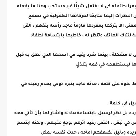
بمرابطته له كي لا يفتعل شيئًا غير مستحب وهذا ما يفعله
 النظرات إليها متابعًا لحركاتها الطفولية في تصفح
نى الا يتركها بمفردها فاومأ ماجد رأسه بتفهم ، القى
 لتترك الهاتف وتنظر له ، خاطبها بابتسامة لطفة:
لا مشكلة ، بينما شرد رغيد في اسمها الذي نطق به قبل
ا ليستطعمه في فمه بتلذذٍ:
قوة على كتفه ، حدثه ماجد بنبرة توحي بعدم رغبته في
سيل في كلمة .
 رده بل نظر لرسيل بابتسامة هادئة واشار لها بأن تأتي معه
 تبقى ، اقتفى رغيد اثرهم بوجهٍ متجهم ، ولكنه ابتسم
ريده ودليل لضعفهم امامه ، حدث نفسه بمكر: