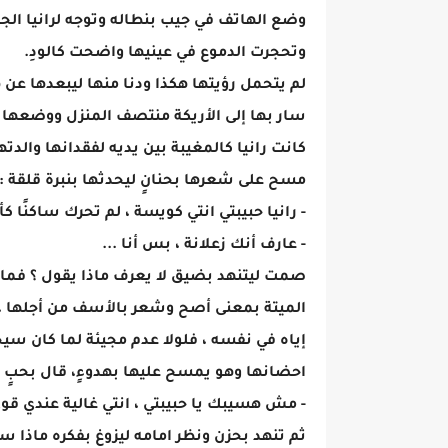
وضع الهاتف في جيب بنطاله وتوجه لرانيا الجاث
وتحجرت الدموع في عينيها واضحت كالودِ.
لم يتحمل رؤيتها هكذا ودنا منها ليبعدها عن
سار بها إلى الأريكة منتصف المنزل ووضعها 
كانت رانيا كالمغيبة بين يديه لفقدانها وال
مسح على شعرها بحنانٍ ليحدثها بنبرة قلقة :
- رانيا حبيبتي انتي كويسة ، لم تحرك ساكنًا ك
- عارف أنك زعلانة ، بس أنا ...
صمت ليتنهد بضيق لا يعرف ماذا يقول ؟ فما ح
الميتة بمعنى أصح وشعر بالأسف من أجلها ، زف
إياه في نفسه ، فلولا عدم مجيئة لما كان سي
احضانها وهو يمسح عليها بهدوءٍ، قال بحبٍ 
- مش هسيبك يا حبيبتي ، انتي غالية عندي ق
ثم تنهد بحزن ونظر امامه ليزوغ بفكره ماذا