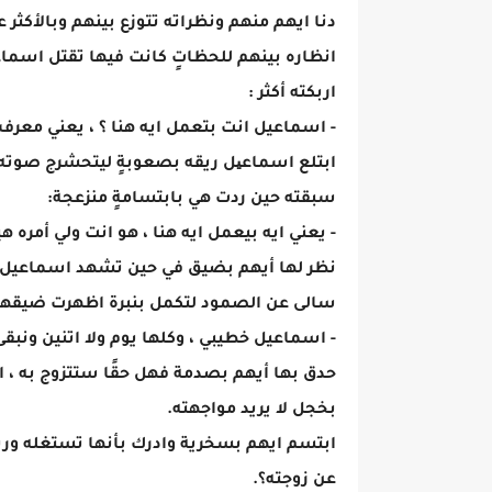
دنا ايهم منهم ونظراته تتوزع بينهم وبالأكثر
انظاره بينهم للحظاتٍ كانت فيها تقتل اسماع
اربكته أكثر :
- اسماعيل انت بتعمل ايه هنا ؟ ، يعني معر
ابتلع اسماعیل ريقه بصعوبةٍ ليتحشرج صوته 
سبقته حين ردت هي بابتسامةٍ منزعجة:
- يعني ايه بيعمل ايه هنا ، هو انت ولي أمره 
نظر لها أيهم بضيق في حين تشهد اسماعيل ف
سالى عن الصمود لتكمل بنبرة اظهرت ضيقها 
- اسماعيل خطيبي ، وكلها يوم ولا اتنين ونبقى
حدق بها أيهم بصدمة فهل حقًا ستتزوج به ،
بخجل لا يريد مواجهته.
ابتسم ايهم بسخرية وادرك بأنها تستغله وربما
عن زوجته؟.