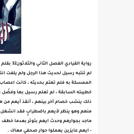
رواية القيادي الفصل الثاني والثلاثون32 بقلم إلهام رفعت
لم تنتبه رسيل لحديث هذا الرجل ولم يلفت ان
الممسكة به فلم تهتم بحديثه ، كانت اعصاب 
خطيبته السابقة ، لم تعلم رسيل بها وفضّل 
ذلك ينشب خصام آخر بينهم ، أنقذ أيهم من هذا
منهم وهو ينظر لأيهم باضطرابٍ فقد انشغل ع
ماجد بجوارهم وحدث ايهم بتوتر بعدما خطف نظ
- ايهم عايزين يعملوا حوار صحفي معاك .