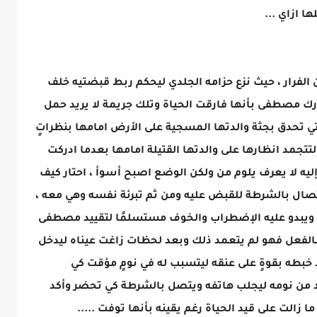
ا ازاي ...
لفرار ، حيث نزع حزامه الجلدي ليحكم ربط قبضتيه خلف
درك مصطفى بأنها فارقت الحياة وتلك جريمة لا يريد حمل
التي تحدق بجثة والدتها المسجية على الأرض امامها بنظراتٍ
لتتجمد انظارها على والدتها القتيلة امامها بعدما ادركت
ليه لا يعرف يلوم من ولكن الوضع اصبح أسوأ ، احتار كيف
صال بالشرطة للقبض عليه ومن ثم تبرئة نفسه وهي معه ،
ه ويبدو عليه الإضطراب والخوف مستسلمًا لتقييد مصطفى
 بالفعل فهو لم يتعمد ذلك وبعد لحظات زاغت عيناه ليدخل
خبطه بقوةٍ على عنقه ليتسبب له في نومٍ مؤقت كي
ن نومه ليجلب هاتفه ويتصل بالشرطة كي تحضر وأكد
 زالت على قيد الحياة رغم يقينه بأنها توفت .....