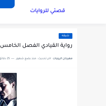
قصتي للروايات
شيقه
رواية القيادي الفصل الخامس والخمسون55الاخير
مهرجان الرويات
اخر تحديث :
منذ بضع شهور
25 دقائق للقراءة