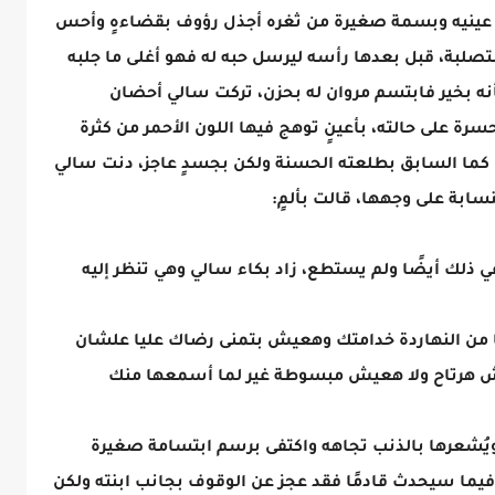
من عينيه وبسمة صغيرة من ثغره أجذل رؤوف بقضاءهٍ وأحس
تصلبة، قبل بعدها رأسه ليرسل حبه له فهو أغلى ما جلبه
ه بخير فابتسم مروان له بحزن، تركت سالي أحضان
رة على حالته، بأعينٍ توهج فيها اللون الأحمر من كثرة
كما السابق بطلعته الحسنة ولكن بجسدٍ عاجز، دنت سالي
سابة على وجهها، قالت بألمٍ:
ي ذلك أيضًا ولم يستطع، زاد بكاء سالي وهي تنظر إليه
أنا من النهاردة خدامتك وهعيش بتمنى رضاك عليا علشان
ش هرتاح ولا هعيش مبسوطة غير لما أسمعها منك
ويُشعرها بالذنب تجاهه واكتفى برسم ابتسامة صغيرة
فيما سيحدث قادمًا فقد عجز عن الوقوف بجانب ابنته ولكن