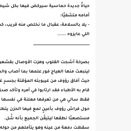
حياةً جديدة حماسية سيركض فيها بكل شيطنته
أمامه متشفيًا:
- يلا بالسلامة، عقبال ما نخلص منه قريب،
اللي عايزوه ......
________________________________
بصرخة أشجت القلوب وهزت الأوصال بقشعريرةٍ
لينبعث منها الهياج فور علمها بما أصاب والد
حيث أفاق رؤوف من غيبوبته المؤقتة بجسدٍ غ
قام به الأطباء فقد ارتابوا في أمره وتأكد ص
فقط سالي هي من تعرفها معلنة في نفسها بأن
حول فراش رؤوف بأعينٍ لمع فيها الحزن يتطل
مستصعبًا نطقها ليتيقّن الجميع بأنه شُل.
سقطت دمعة من عينه وهو يتأملهم من حوله غي