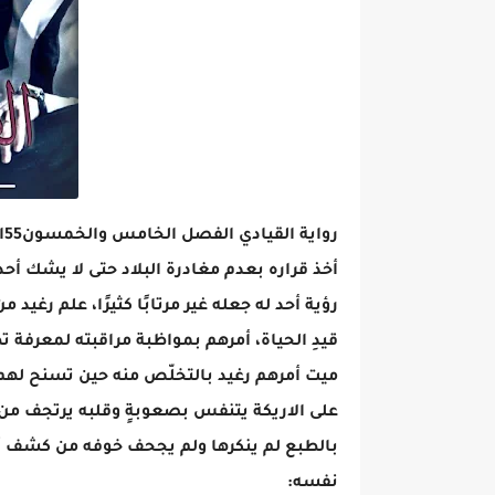
رواية القيادي الفصل الخامس والخمسون55الاخير بقلم إلهام رفعت
أخذ قراره بعدم مغادرة البلاد حتى لا يشك أح
رؤية أحد له جعله غير مرتابًا كثيرًا، علم رغيد
قيدِ الحياة، أمرهم بمواظبة مراقبته لمعرفة ت
ميت أمرهم رغيد بالتخلّص منه حين تسنح لهم ال
على الاريكة يتنفس بصعوبةٍ وقلبه يرتجف من
بالطبع لم ينكرها ولم يجحف خوفه من كشف أم
نفسه: