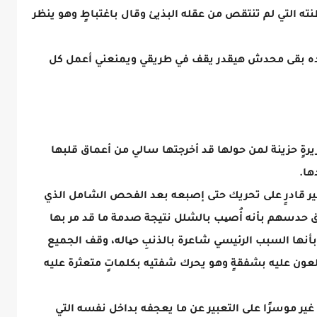
 التي لم تنتقص من عقله البذيئ وقال باغتباطٍ وهو ينظر
 كده بقى محدش هيقدر يقف في طريقي ويمنعني أعمل كل
 حزينة لمن حولها قد أخرجتها سالي من أعماق قلبها
ها.
ير قادرٍ على تحريك حتى إصبعه بعد الفحص الشامل الذي
دق حدسهم بأنه أُصیب بالشلل نتيجة صدمة ما قد مر بها
ها السبب الرئيسي شاعرة بالذنبِ حیاله، وقف الجميع
عون عليه بشفقةٍ وهو يحرك شفتيه بكلماتٍ متعثرة عليه
ر موسرًا على التعبير عن ما يعجفه بداخل نفسه التي