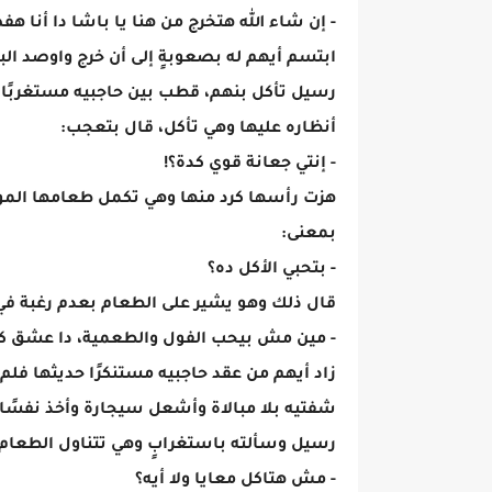
- إن شاء الله هتخرج من هنا يا باشا دا أنا 
ابتسم أيهم له بصعوبةٍ إلى أن خرج واوصد الب
رسيل تأكل بنهم، قطب بين حاجبيه مستغربًا و
أنظاره عليها وهي تأكل، قال بتعجب:
- إنتي جعانة قوي كدة؟!
هزت رأسها كرد منها وهي تكمل طعامها الموضو
بمعنى:
- بتحبي الأكل ده؟
قال ذلك وهو يشير على الطعام بعدم رغبة في 
- مين مش بيحب الفول والطعمية، دا عشق ك
زاد أيهم من عقد حاجبيه مستنكرًا حديثها فلم
شفتيه بلا مبالاة وأشعل سيجارة وأخذ نفسًا ط
رسيل وسألته باستغرابٍ وهي تتناول الطعام:
- مش هتاكل معايا ولا أيه؟