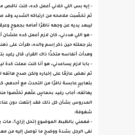
- إيه بس اللي خلاني أعمل كده، كنت ناقص م
ثم تخضّبت ملامحه من ارتباكه الشديد وقد صوّ
ليبعد يديه عن وجهه ناظرًا أمامه بجموحٍ وعرق
- هو اللي هددني، كان لازم أعمل كده علشان أ
بتر جملته حين ذكر إسم والده، طرأت على ذهنه 
وهدأت أنفاسه متخذًا ذاك القرار، قال رغيد بتأ
- بابا لازم يساعدني، هو أنا كنت عملت كدة لي
ثم نهض عازمًا على إخباره ولكن صدح هاتفه ل
بتعابيرٍ عابسة نافرًا من التحدث مع أحدهم، ك
يهاتفه، أجاب رغيد بحماسٍ علّهم تخلّصوا منه، 
المدروس بشأن كل ذلك فقد إنتهت دون عناء، ل
شغوفة:
- فهمني بالظبط الموضوع إتحل إزاي؟، مات ي
نفى الرجل بشدة ووضح ما توصل إليه من معلوم