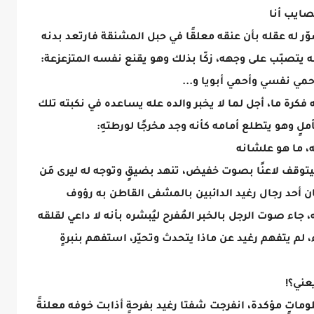
صايب أنا
ر له عقله بأن عنقه معلقًا في حبل المشنقة فارتعد بدنه
ه يتصبّب على وجهه، زكّا بذلك وهو يقنع نفسه المتزعزعة:
حمي نفسي وأحمي أبويا و...
فكرة ما، أجل لما لا يخبر والده عله يساعده في نكبته تلك
ملٍ وهو يتطلع أمامه كأنه وجد مخرجًا لورطتهِ:
ه، ما هو علشانه
يتوقف لاعنًا بصوت خفيض، تنهد بضيقٍ وتوجه له ليرى مَن
ان أحد رجال رغيد الدائبين بالمشفى القاطن به رؤوف
جاء صوت الرجل بالخبر المُفرح ليُبشره بأنه لا داعي لقلقه
م يتفهم رغيد عن ماذا يتحدث وتحيّر، استفهم بنبرةٍ
عني؟!
اتٍ مؤكدة، انفرجت شفتا رغيد بفرحةٍ أذابت خوفه معلنةً