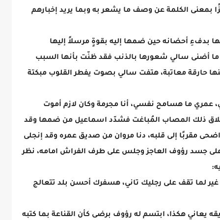
ًا بمعنى الكلمة عن وصف ما يشعر به وبما يريد إخبارهم
بدفءِ أحضانه حين ضمها إليه بقوةٍ مرسلاً إليها
ما أضنى سالي شعورها بالذنب فقد ظنّت بأنها السبب
منها حارقة معاتبة، هتفت سالي بصوت يفطر القلوب مبكتة
ي، عمري ما هسامح نفسي، أنا مجرمة وكان لازم أموت
إملاق ذلك المصاب المُباغت فشدّد اسماعيل من ضمها وقد
 واضحى مقربًا إلى قلبه، دنا مروان من صديق عمره وقد إنجلى
 على جسد رؤوف العاجز وجلس على طرف الفراش امامه، نظر
ه:
ر لما تقف على رجليك تاني، هسفرك أحسن بلد تتعالج
 يعاني هكذا، ابتسم له رؤوف برضى كأن القناعة بما كتبه