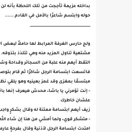
بداخله عزيمة تأججت من تلك اللحظة بأنه لن 
حوله وابتسم شاعرًا بالأمل في القادم ......
__________________________________
ولج حارس الغرفة المرابط لها حاملاً لبعض 
مشتهية تناول المزيد منه وهي تتلذذ بتذوقه.
التقط أيهم منه علبة من السجائر وقداحة وشك
فاتسعت ابتسامة الرجل شاكرًا ثم قام بتوصيل
مبتسمًا بمغزى وقد غمز بعينيه وهو يلقي نظرة
- إنت تؤمرني يا باشا، محدش هيعرف إنها با
علشان خاطرك
زيف أيهم ابتسامة ممتنة له وقال بشكرٍ واجب
- متشكر قوي، ولما أمشي من هنا إن شاء الله 
امتدت ابتسامة الرجل لأذنية وقال بفرحةٍ عارمة