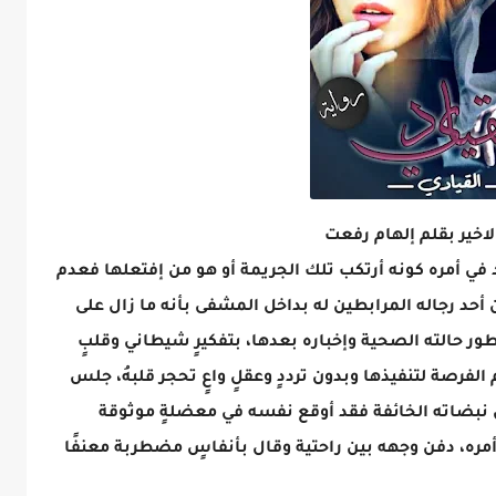
د في أمره كونه أرتكب تلك الجريمة أو هو من إفتعلها فعدم
 من أحد رجاله المرابطين له بداخل المشفى بأنه ما زال على
طور حالته الصحية وإخباره بعدها، بتفكيرٍ شيطاني وقلبٍ
فرصة لتنفيذها وبدون ترددٍ وعقلٍ واعٍ تحجر قلبهُ، جلس
 نبضاته الخائفة فقد أوقع نفسه في معضلةٍ موثوقة
ره، دفن وجهه بين راحتية وقال بأنفاسٍ مضطربة معنفًا