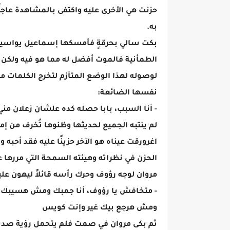
حزنت هي الأخرى عليه واكتفى بالمشاهدة عاجز
به.
بكت سالي بحرقةٍ فأمسكها إسماعيل يواسيها 
الطمأنية فالموت أفضل له مما هو فيه ولكن 
لوصوله لهذا الوضع المتأزم لتخرج الكلمات 
نفسها الضائعة:
- أنا السبب، بابا حصله كده علشان زعلان من
لم ينتبه الجميع لحديثها وظنوها تُخرف من 
اغرورقت عيناه هو الآخر حزينًا عليه فقد أحبه
الحزن في نظراته وهيئته السمحة التي مررها
مروان لوجه رؤوف وحرك رأسه قائلاً ليهون علي
- متخافش يا رؤوف، أنا جمبك ومش هسيبك غي
ومش هرجع بيك غير وإنت كويس
ثم بكى مروان في صمت فلم يتحمل رؤية صديقه