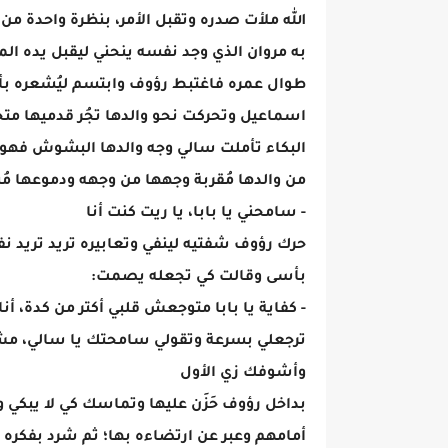
الله ملأت صدره وتقبل الأمر، بنظرة واحدة 
به مروان الذي وجد نفسه ينحني ليقبل يده الم
طوال عمره فاغتبط رؤوف وابتسم ليُشعره بأن
اسماعيل وتحركت نحو والدها تجُر قدميها متحس
البكاء تأملت سالي وجه والدها البشوش فهو 
من والدها مُقربة وجهها من وجهه ودموعها مُن
- سامحني يا بابا، يا ريت كنت أنا
حرك رؤوف شفتيه لينفي وتعابيره تريد تريد نف
بأسى وقالت كي تجعله يصمت:
- كفاية يا بابا متوجعش قلبي أكتر من كدة، 
ترجعلي بسرعة وتقولي سامحتك يا سالي، م
وأشوفك زي الأول
بداخل رؤوف حَزَن عليها وتماسك كي لا يبكي 
أمامهم وعبر عن ارتضاءه بها؛ ثم شرد بفكره 