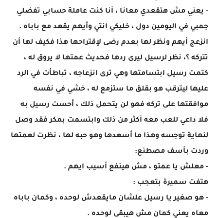
- يعني مش هتقعدي معانا ، أنا كنت عاملة حسابي تفضلي
جمبي في اليومين دول ، خليكي انتي وأيهم يقعد مع باباه .
انزعج أيهم ونظر لها بعدم رضى لإقتراحها هذا فكيف لها أن
تتركه ؟، نظر لرسيل ليرى ردها فحديث عمتها لا يروق له ،
كتمت رسيل ابتسامتها وهي ترى انزعاجه ، تباطأت في الرد
عليها ليترقب هو بقلق ما ستزمع له ، خشي في نفسه
موافقتها على تركه فهو لن يتحمل ذلك ، أحست رسيل به
فلا داعي للعب معه أكثر من ذلك وابتسمت بمكر فقد وصل
لنهاية توجسه وهذا ما أسعدها وهو حبه لها ، نظرت لعمتها
وردت بأسف مصطنع:
- معلش يا عمتو ، مش هينفع أسيب ايهم .
هتفت سميرة بتعجب :
- هو صغير يا رسيل علشان مايقعدش لوحده ، وكمان باباه
معاه يعني كمان مش هيبقى لوحده .