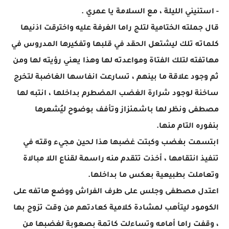
- استنيني الليلة ، مع السلامة يا عمري .
قال جملته الختامية لتلج راما الغرفة عليه واخترقت اذنيها
كلماته تلك ليشتعل الحقد في قلبها وتفكيرها المدروس في
مهاتفته لتلك الفتاة ومواعدته لها وهذا يعني رؤيته لها ومن
ثم وجود علاقة ما بينهم ، تسارعت انفاسها الغاضبة لتخرج
ساخنة لوجود شرارة الغضب المضطرم بداخلها ، انتبه لها
مصطفى ونظر لها باشمئزاز وتأفف بوضوح ليُشعرها
بنفوره التام منها.
ابتسمت بغضب وكبتت غضبها هذا لحين مجيء وقته في
تنفيذ انتقامها ، أخذت تتقدم منه راسمة لقناع اللا مبالاة
وتعاملت بطبيعية بعكس ما بداخلها.
اعتدل مصطفى وجلس على طرف الفراش ووضع هاتفه على
الكومود ليتأهب لمشادة كلامية كعادتهم من وقت تزوج بها
، وقفت راما أمامه وتساءلت كاتمة بصعوبة لغضبها من