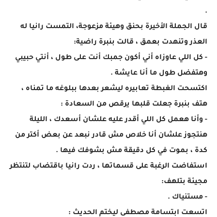
.
قال الجملة الأخيرة بحنق وهيئة مزعوجة، التمست رانيا له
العذر وتنهدت بعمق ، قالت بنبرة راضية:
- كل اللي عاوزاه أني أكون جمبك أنت على طول ، أنتي حبيبي
وهتفضل طول ما أنا عايشة .
اكتسحت الغبطة تعابيره ليشعر بعدها ببلوغه ما تمناه ،
هتف بنبرة جعلت قلبها يرقص من السعادة :
- وأنا هعمل كل اللي أقدر عليه علشان أسعدك ، الليلة
هنتجوز علشان أنا خلاص مش قادر نبعد عن بعض أكتر من
كدة ، بموت في كل دقيقة مش بشوفك فيها .
استفاضت الرغبة على قسماتها ، ردت رانيا باقتضاب لتنتظر
مجيئة بتلهف:
- مستنياك .
اتسعت ابتسامة مصطفى ليختم الحديث :