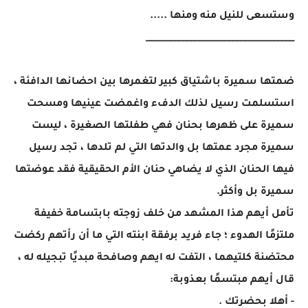
وستسعى للنيل منه ومنها .....
____________________________________
ضمتها سميرة باشتياق كبير لتغمرها بين احضانها الدافئة ،
استسلمت رسيل لذلك الدفء واغمضت عينيها ومسحت
سميرة على ظهرها بحنان فهي طفلتها الصغيرة ، ليست
سميرة مجرد عمتها بل والدتها التي لم تلدها ، تجد رسيل
فيها الحنان الذي لا يضاهي حنان الأم الحقيقية فقد عوضتها
سميرة بل وأكثر.
تأمل أيهم هذا المشهد من خلف زوجته بابتسامة خفيفة
ملتزمًا الهدوء ؛ جاء فريد برفقة ابنته التي ما أن رأتهم ركضت
محتضنة كلتيهما ، التفت له ايهم وصافحة مبديًا تبجيله له ،
قال أيهم مبتسمًا بعذوبة:
- أهلا بحضرتك .