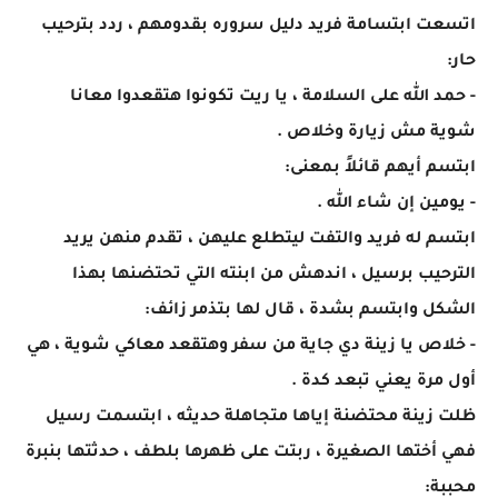
اتسعت ابتسامة فريد دليل سروره بقدومهم ، ردد بترحيب
حار:
- حمد الله على السلامة ، يا ريت تكونوا هتقعدوا معانا
شوية مش زيارة وخلاص .
ابتسم أيهم قائلاً بمعنى:
- يومين إن شاء الله .
ابتسم له فريد والتفت ليتطلع عليهن ، تقدم منهن يريد
الترحيب برسيل ، اندهش من ابنته التي تحتضنها بهذا
الشكل وابتسم بشدة ، قال لها بتذمر زائف:
- خلاص يا زينة دي جاية من سفر وهتقعد معاكي شوية ، هي
أول مرة يعني تبعد كدة .
ظلت زينة محتضنة إياها متجاهلة حديثه ، ابتسمت رسيل
فهي أختها الصغيرة ، ربتت على ظهرها بلطف ، حدثتها بنبرة
محببة: