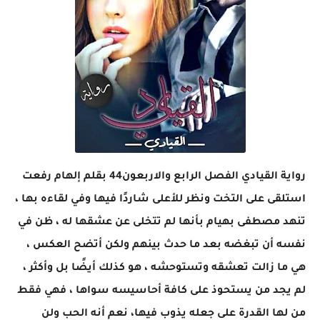
رواية القيادي الفصل الرابع والاربعون44 بقلم إلهام رفعت
استلقى على التخت ونظر للأعلى شاردًا فيها وفي لقاءه بها ،
تنهد مصطفى بهيام بأنها لم تتخلى عن عشقها له ، ظن في
نفسه أن تبغضه بعد ما حدث بينهم ولكن أتضح العكس ،
هي ما زالت تعشقه وتستوحشه ، هو كذلك أيضًا بل وأكثر ،
لم يجد من يستحوذ على كافة أحاسيسه سواها ، فهي فقط
من لها القدرة على جعله يذوب فيها، نعم أنه الحب ولن