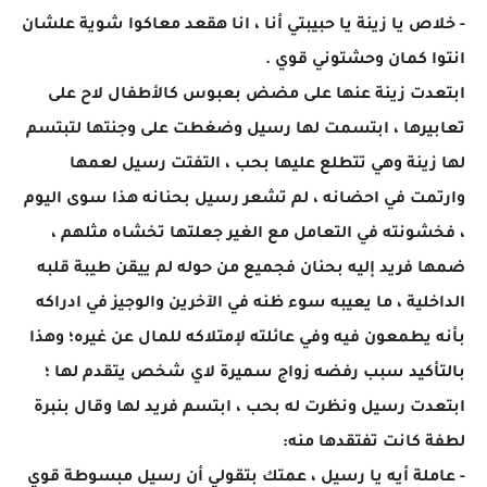
- خلاص يا زينة يا حبيبتي أنا ، انا هقعد معاكوا شوية علشان
انتوا كمان وحشتوني قوي .
ابتعدت زينة عنها على مضض بعبوس كالأطفال لاح على
تعابيرها ، ابتسمت لها رسيل وضغطت على وجنتها لتبتسم
لها زينة وهي تتطلع عليها بحب ، التفتت رسيل لعمها
وارتمت في احضانه ، لم تشعر رسيل بحنانه هذا سوى اليوم
، فخشونته في التعامل مع الغير جعلتها تخشاه مثلهم ،
ضمها فريد إليه بحنان فجميع من حوله لم ييقن طيبة قلبه
الداخلية ، ما يعيبه سوء ظنه في الآخرين والوجيز في ادراكه
بأنه يطمعون فيه وفي عائلته لإمتلاكه للمال عن غيره؛ وهذا
بالتأكيد سبب رفضه زواج سميرة لاي شخص يتقدم لها ؛
ابتعدت رسيل ونظرت له بحب ، ابتسم فريد لها وقال بنبرة
لطفة كانت تفتقدها منه:
- عاملة أيه يا رسيل ، عمتك بتقولي أن رسيل مبسوطة قوي