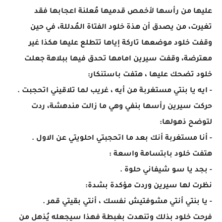
عليها من رأسها لأخمص قدميها مُعلنة اعجابها فقد
تغيرت، من يصدق أن هذة خلود الفتاة المُدللة، في حين
وقفت خلود موضعها تاركة إياها تتطلع عليها هكذا غير
معترضة، وقفت سيرين امامها تحدق فيها ببلاهة جعلت
خلود تضحك عليها ، هتفت باستنكار:
- ايه يا بنتي مستغربة من أيه ، غريب لما تلاقيني اتحجبت .
حركت سيرين رأسها بنفي وهي ما زالت مندهشة، ردت
لتوضح ذهولها:
- أنا مستغربة أنك بعد ما اتحجبتي احلويتي عن الاول .
هتفت خلود بابتسامة واسعة :
- بجد يا سو شيفاني حلوة .
نظرت لها سيرين وردت مؤكدة بشدة:
- يا بنتي أنتي مشوفتيش نفسك ، أنتي بقيتي قمر .
فرحت خلود بذلك وتنهدت بغبطة فهذا سيجعله يُذهل من