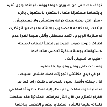
توقف مصطفى عن الدوران حولها ووقف قبالتها ولوى ثغره
بابتسامة مستهزئة منها ، استطرد باستهجان بائن:
- مش انتي برضه عندك كرامة وهتمشي ولا معندكيش .
ابتلعت راما كلامه المصحوب بإهانته لها بصعوبة ونظرت
له ملتزمة الوجوم ، تنهد مصطفى وألقى عليها نظرة عدم
اكتراث وتوجه صوب المرحاض ليتهيأ للذهاب لحبيبته
،استوقفته بجملة ساخرة تعكس امتعاضها:
- طيب ما تسيبني أنت .
وقف مصطفى وقال وهو يوليها ظهره:
- لو في ايدي مكنتش اتجوزتك اصلا علشان اسيبك .
قال جملته وأكمل سيره للمرحاض، ظلت راما كما هي
متصلبة موضعها حتى لم تنظر إليه فقط ناظرة أمامها في
الفراغ لتعتزم من الآن الثأر لكرامتها المندثرة فقد سقطت
كلماته عليها كالشرر المتطاير ليضرم الغضب بداخلها