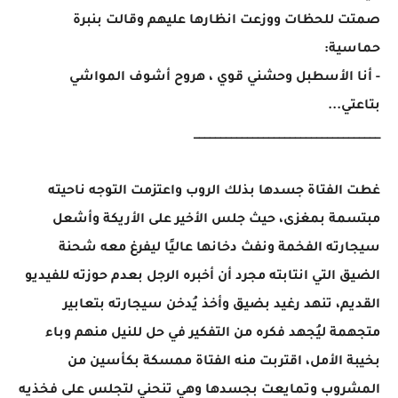
صمتت للحظات ووزعت انظارها عليهم وقالت بنبرة
حماسية:
- أنا الأسطبل وحشني قوي ، هروح أشوف المواشي
بتاعتي...
___________________________________
غطت الفتاة جسدها بذلك الروب واعتزمت التوجه ناحيته
مبتسمة بمغزى، حيث جلس الأخير على الأريكة وأشعل
سيجارته الفخمة ونفث دخانها عاليًا ليفرغ معه شحنة
الضيق التي انتابته مجرد أن أخبره الرجل بعدم حوزته للفيديو
القديم، تنهد رغيد بضيق وأخذ يُدخن سيجارته بتعابير
متجهمة ليُجهد فكره من التفكير في حل للنيل منهم وباء
بخيبة الأمل، اقتربت منه الفتاة ممسكة بكأسين من
المشروب وتمايعت بجسدها وهي تنحني لتجلس على فخذيه