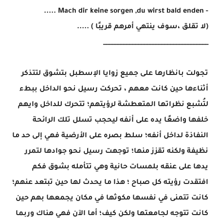
- Mach dir keine sorgen ,du wirst bald enden .....
(لا تقلق ،سوف ينتهي أمرهم قريبًا ) .....
____________________________________
تجولت بانظارها على جميع زوايا الإسطبل بتشوق لتتذكر
أثناءها حين كانت معهم ، تحركت رسيل نحو الداخل ببطء
لتُشبع نظراتها المتعطشة لرؤيتهم؛ تتحرك للداخل وايهم
خلفها واضعًا يده على أنفه ليحجب تسلل تلك الرائحة
النفاذة لداخل أنفه؛ سلط بصره على الأرضية فهي إلى حد ما
نظيفة ولكنه تقزز منها؛ توجهت رسيل نحو جوادها لتمرر
يدها على عنقه بلمسات حانية وهي تتأمله بشوق فكم
افتقدت رؤيته كل صباح ؛ هذا ما يحدث لها حين تبتعد عنهم؛
كانت تتمنى في نفسها مكوثها في مكان يجمعها بهم حين
كانت تتوجه لجامعتها ولكن كيف؛ أما الآن فهي هناك وربما