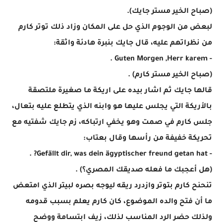
(صباح الخير مستر جايك).
لبعض من الوجوم الذي حل على المكان وزاد ذلك توتر كارم
من نظراتهم عليه، قال جايك بنبرة هادئة واثقة:
- Guten Morgen ,Herr karem .
(صباح الخير مستر كارم) .
قالها جايك ثم اشار بيده على اريكة ما صغيرة ملتصقة
بالأريكة التي يجلس عليها هو وابنه الذي يتطلع عليه بتعال،
جلس كارم في صمت وهو يخفي ارتباكه، زم جايك شفتيه مع
تحريكة خفيفة من رأسها وقال بعتاب:
- Gefällt dir, was dein ägyptischer freund getan hat? .
(هل أعجبك ما فعله صديقك المصري؟) .
تنحنح كارم بتوتر وازدرد ريقه ليوجه بصره لبيتر الذي امتعض
ما أن فتح والده الموضوع، كان كارم يعلم بسبب قدومه
ولذلك حضر الرد المناسب لذلك، زيف ابتسامة ووضح