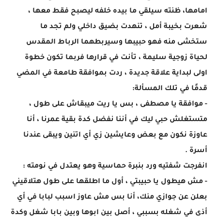
امامها، ظنته سيلقي ما بيده خلفه ليصبح فقط معها ،
شعرت بخيبة أمل ، تنهدت بضيق داخلي ولم تجد ما
ستخشى منه فهو حبيبها وسيربطهما الرباط المقدس
لحياة زوجية سليمة ، تأنت في قرارها فربما تكون خطوة
اولى لبداية علاقة جديدة ، ردت بموافقة طامعة في المضي
قدمًا في تلك المسألة:
- موافقة يا مصطفى ، بس يا ريت ميبقاش على طول ،
متستغلش حبي ليك في أننا نفضل كدة بقية عمرنا ، أنا
عاوزة نكون مع بعض وعايشين زي أي اتنين ويبقى عندنا
أسرة .
انفرجت شفتيه ورد بنبرة حماسية وهو يعتدل في نومته :
- مش هيطول يا حبيبتي ، أول ما اطلقها على طول هتلاقيني
بعلن عن جوازي منك، أنا بس مش عاوز اسبب لبابا في أي
أذى في شغله بسببي ، أصل بين ابوها وبين بابا شغل وكدة