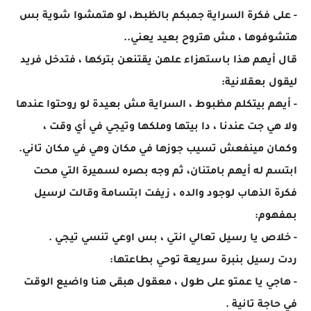
- على فكرة السراية جمبكم بالظبط، لو هتمشوا شوية بس
هتشوفوها ، مش هتروح بعيد يعني..
قال أيهم هذا باستهزاء علهن يقتنعن بتركها ، فتدخل فريد
ليقول بعقلانية:
- أيهم بيتكلم مظبوط ، السراية مش بعيدة لو روحتوا عندها
ولا هي جت عندنا ، دا بيتها وملكها وتيجي في أي وقت ،
وكمان مينفعش تسيب جوزها في مكان وهي في مكان تاني.
ابتسم له أيهم بامتنان، ثم وجه بصره لسميرة التي محت
فكرة الذهاب لوجود والده ، زيفت ابتسامة وقالت لرسيل
بمفهوم:
- خلاص يا رسيل تعالي انتي ، بس اوعي تنسي تيجي .
ردت رسيل بنبرة سريعة توحي بطاعتها:
- هاجي يا عمتو على طول ، معقول هبقى هنا واضيع الوقت
في حاجة تانية .