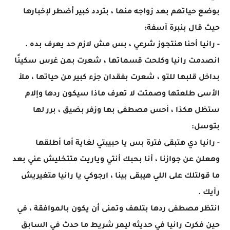
بوضع حياتهم بعد زواجه منها ، بتردد كبير أضطر لإخبارها
حيث قال بنبرة آسفة:
- رانيا أحنا هنتجوز شرعي ، بس مش لازم حد يعرف بده .
انصدمت رانيا وكلحت قسماتها ، شعرت بمن غرس سكينًا
بداخل قلبها للتو ، شعرت بفقدان جزء كبير من حياتها ، ملأ
الأسى طلعتها وصمتت لا تعرف ماذا سيكون ردها وإلام
ستظل هكذا ، أحس مصطفى بها وزفر بضيق ، برر لها
بتوسل:
- رانيا دي هتبقى فترة بس يا حبيبتي لغاية أما أطلقها
وهعلن عن جوازنا ، أنا بحبك أنتي وياريت متتخليش عني بعد
ما قولتلك على اللي هيبقى بينا ، ارجوكي يا رانيا متغيريش
رأيك .
انتظر مصطفى ردها بتلهف وتمنى أن يكون بالموافقة ، في
حين فكرت رانيا في حديثه ليمر شريط ما حدث في السابق