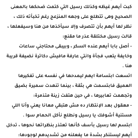
كبت أيهم غيظه وكذلك رسيل التي كتمت ضحكها بالمعنى
الصحيح وهى تتطلع على وجهه المنزعج رغم تخبأته ذلك ،
نظر لها أيهم بأن تتصرف وإلا سيأخذها من هنا وسيفعلها ،
قالت رسيل مختلقة عذر ما مقنع:
- أصل بابا أيهم عنده السكر ، وبيبقى محتاجني ساعات
وخايفة يتعب فجأة وانتي عارفة مافيش دكاترة نضيفة قريبة
هنا .
اتسعت ابتسامة ايهم ليمدحها في نفسه على تفكيرها
العميق فابتسمت هي بثقة ، بينما تنهدت سميرة بضيق
وتجهمت تعابيرها ، في حين هتفت زينة متذمرة:
- معقول بعد الإنتظار ده مش هتبقي معانا يعني وأنا اللي
مستنية أشوفك يا رسيل ونطلع نأكل الحمام سوا .
ابتسم لها رسيل بأسف كأنها تعتذر بنظراتها نحوها ، تدخل
أيهم ليستنكر بشدة ما يفعلنه من تشديدهم لوجودها: