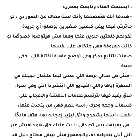
، ابتسمت الفتاة وتابعت بمغزى:
- هددها أنك هتفضحها وأنك لسة معاك من الصور دي ، لو
مأثرش فيها يبقى كلمتين صغيرين يوصلوا أي جريدة
تقولهم كلمتين حلوين عنها وهما مش هيتوصوا خصوصًا لو
كانت معروفة فهي هتخاف على نفسها .
صمتت لتتابع بمكر وهي توضح ماهية الفتاة التي يحكي
عنها:
- مش هي سالي برضه اللي بعتني ليها علشان تجيلك في
السهرة إياها واللي الفيديو اللي اتنشر دا انتي وهي سوا.
حدق رغيد فيها لترتسم علامات الدهشة والإعجاب على
قسمات وجهه وحرك رأسه بنعم فهي من يتحدث عنها،
رفعت رأسها بشموح واثق ليزيد إعجابه بها، هتف مادحًا:
- هي بعينها، بس تصدقي يا بت عندك حق، هو مافيش غير
اللي أنتي بتقوليه ده، والجمهور مش بيبقى محتاج دليل قد