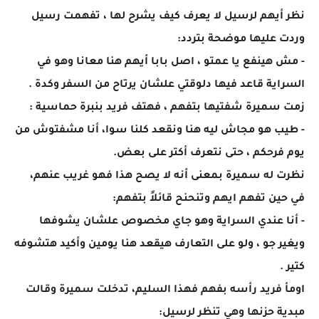
نظر أيهم لرسيل لا يعرف كيف يشرح لها ، تفهمت رسيل
وردت عليها موضحة بتردد:
- مش هينفع يا عمتو ، اصل بابا أيهم هنا معانا وهو في
السراية قاعد فيها دلوقتي علشان يرتاح من السفر وكدة .
زمت سميرة شفتيها بتفهم ، فهتف فريد بنبرة حماسية :
- طيب هو مجاش ليه هنا ونقعد كلنا سوا، أنا مشفتوش من
يوم فرحكم ، حتى نتعرف أكتر على بعض.
نظرت له سميرة بمعنى أنه لا يصح هذا فهو غريب عنهم،
في حين تفهم ايهم وتنحنح قائلاً بتفهم:
- أنا عندي السراية وهو جاي مخصوص علشان يشوفها
ويغير جو ، ولو على التعارف هيقعد هنا يومين وأكيد هتشوفه
كتير .
اومأ فريد رأسه بفهم فهذا السليم، تدخلت سميرة وقالت
مبدية حزنها وهي تنظر لرسيل: