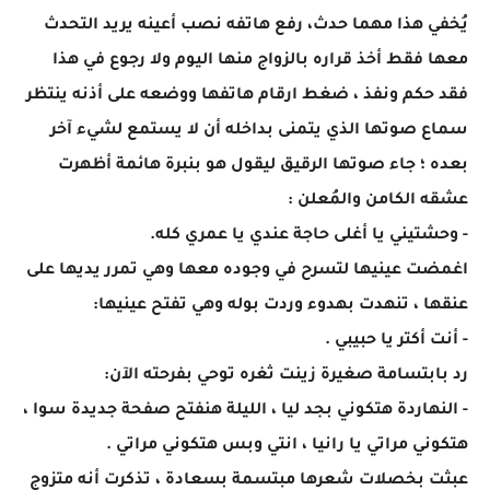
يُخفي هذا مهما حدث، رفع هاتفه نصب أعينه يريد التحدث
معها فقط أخذ قراره بالزواج منها اليوم ولا رجوع في هذا
فقد حكم ونفذ ، ضغط ارقام هاتفها ووضعه على أذنه ينتظر
سماع صوتها الذي يتمنى بداخله أن لا يستمع لشيء آخر
بعده ؛ جاء صوتها الرقيق ليقول هو بنبرة هائمة أظهرت
عشقه الكامن والمُعلن :
- وحشتيني يا أغلى حاجة عندي يا عمري كله.
اغمضت عينيها لتسرح في وجوده معها وهي تمرر يديها على
عنقها ، تنهدت بهدوء وردت بوله وهي تفتح عينيها:
- أنت أكتر يا حبيبي .
رد بابتسامة صغيرة زينت ثغره توحي بفرحته الآن:
- النهاردة هتكوني بجد ليا ، الليلة هنفتح صفحة جديدة سوا ،
هتكوني مراتي يا رانيا ، انتي وبس هتكوني مراتي .
عبثت بخصلات شعرها مبتسمة بسعادة ، تذكرت أنه متزوج