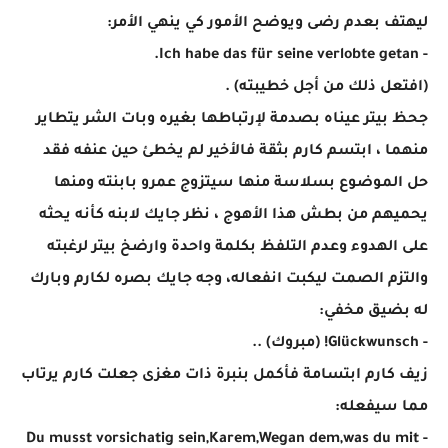
ليهتف بعدم رضى ويوضح الأمور كي ينهي الأمر:
- Ich habe das für seine verlobte getan.
(افتعل ذلك من أجل خطيبته) .
جحظ بيتر عيناه بصدمة لإرتباطها بغيره وبات الشر يتطاير
منهما ، ابتسم كارم بثقة فالأخير لم يخطئ حين عنفه فقد
حل الموضوع بسلاسة منها سيتزوج عمرو بابنته ومنها
يحميهم من بطش هذا الأهوج ، نظر جايك لابنه كأنه يحثه
على الهدوء وعدم التلفظ بكلمة واحدة وارضخ بيتر لرغبته
والتزم الصمت ليكبت انفعاله، وجه جايك بصره لكارم وبارك
له بضيق مخفي:
- Glückwunsch! (مبروك) ..
زيف كارم ابتسامة فأكمل بنبرة ذات مغزى جعلت كارم يرتاب
مما سيفعله:
- Du musst vorsichatig sein,Karem,Wegan dem,was du mit