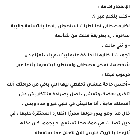
الإنفجار امامه :
- كنت بتكلم مين ؟.
نظر مصطفى لها نظرات استهجان زادها بابتسامة جانبية
ساخرة ، رد بطريقة قللت من شأنها:
- وأنتي مالك .
تجمدت انظارها الحانقة عليه ليبتسم باستهزاء من
شخصها، نهض مصطفى واستطرد ليشعرها بأنها غير
مرغوب فيها :
- أحسن حاجة علشان تحفظي بيها اللي باقي من كرامتك أنك
تاخدي بعضك وتمشي ، اصل بصراحة متنتظريش مني
أقدملك حاجة ، أنا مافيش في قلبي غير واحدة وبس .
قال هذا وهو يدور حولها ممررًا انظاره المحتقرة عليها ، في
حين تصلبت هي موضعها تستمع له بجمود كأن عقلها
يُلزمها بالتريث فليس الآن لتعلن عما ستفعله.