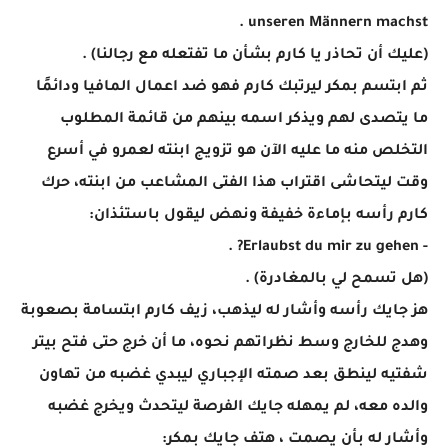
unseren Männern machst .
(عليك أن تحاذر يا كارم بشأن ما تفتعله مع رجالنا) .
ثم ابتسم بمكر ليرتبك كارم فهو ضد اعمال المافيا ودائمًا
ما يتصدى لهم ويذكر اسمه بينهم من قائمة المطلوب
التخلص منه ما عليه الآن هو تزويج ابنته لعمرو في أسرع
وقت ليتحاشى اقتراب هذا الفتى المشاعب من ابنته، حرك
كارم رأسه بإماءة خفيفة ونهض ليقول باستئذان:
- Erlaubst du mir zu gehen? .
(هل تسمح لي بالمغادرة) .
هز جايك رأسه وأشار له ليذهب، زيف كارم ابتسامة بصعوبة
وهدج للخارج وسط نظراتهم نحوه، ما أن خرج حتى فتح بيتر
شفتيه لينطق بعد صمته الإجباري ليبدي غضبه من تهاون
والده معه، لم يمهله جايك الفرصة ليتحدث ويخرج غضبه
وأشار له بأن يصمت ، هتف جايك بمكر: