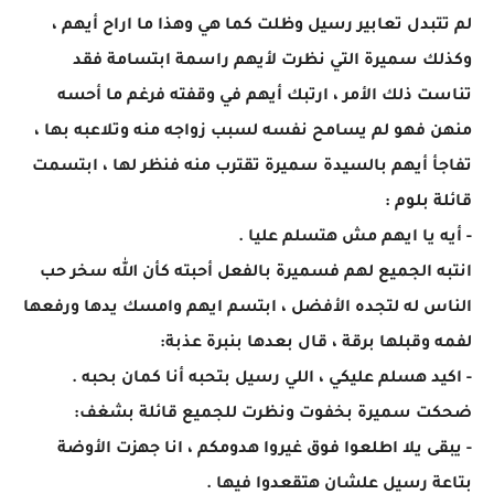
لم تتبدل تعابير رسيل وظلت كما هي وهذا ما اراح أيهم ،
وكذلك سميرة التي نظرت لأيهم راسمة ابتسامة فقد
تناست ذلك الأمر ، ارتبك أيهم في وقفته فرغم ما أحسه
منهن فهو لم يسامح نفسه لسبب زواجه منه وتلاعبه بها ،
تفاجأ أيهم بالسيدة سميرة تقترب منه فنظر لها ، ابتسمت
قائلة بلوم :
- أيه يا ايهم مش هتسلم عليا .
انتبه الجميع لهم فسميرة بالفعل أحبته كأن الله سخر حب
الناس له لتجده الأفضل ، ابتسم ايهم وامسك يدها ورفعها
لفمه وقبلها برقة ، قال بعدها بنبرة عذبة:
- اكيد هسلم عليكي ، اللي رسيل بتحبه أنا كمان بحبه .
ضحكت سميرة بخفوت ونظرت للجميع قائلة بشغف:
- يبقى يلا اطلعوا فوق غيروا هدومكم ، انا جهزت الأوضة
بتاعة رسيل علشان هتقعدوا فيها .