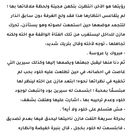
رؤيتها هو الآخر، انتظرت بتكهن مجيئة ولحظة ملاقاتها بها ؛
لم يتقاعس انتظارها هذا فقد ولج الغرفة دون سابق انذار
لتتجمد موضعها حين استمعت لصوته وهو يستأذن، تحرك
مازن للداخل ليستغرب من تلك الفتاة الواقفة مع اخته ولكنه
تجاهلها ، توجه لأخته وقال بتريك شديد:
- مبروك يا عروسة .
ثم دنا منها ليقبل جبهتها ويضمها إليها وكذلك سيرين التي
غاصت في احضانه، في حين تطلعت عليه خلود بحب لم
تخفيه في نظراتها نحوه؛ ابتعد مازن عن اخته لينظر لها
مبتسمًا بمحبة ؛ ابتسمت له سيرين بود وانتبهت لوجود
خلود وعدم ترحيبه بها ، اشارت عليها وهتفت بشغف:
- مش هتسلم على خلود ولا أيه؟ .
بحركة سريعة التفت مازن ناحيتها ليحدق فيها بعدم تصديق
، فابتسمت له خلود بخجل ، قال بنبرة خفيضة وانظاره