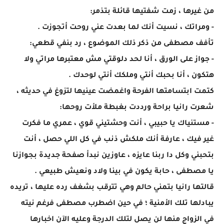
من غيرها ، زمت شفتيها قائلة بتذمر:
- ومراتك ، نسيت أنك لما بعدت عني روحت أتجوزت .
تأفف مصطفى من ذكر ذلك الموضوع ، رد بنفي قطعي:
- جواز على الورق ، أنا لحد دلوقتي مش معتبرها مراتي ولا
هتكون ، أنا بحبك أنتي وملكك أنتي لوحدك .
كتمت ابتسامتها الفرحة واغمضت عينيها لتزوغ في حديثه ،
شعرت رانيا براحة ورددت بغبطة ملأت روحها:
- مستنياك يا حبيبي ، أنت وحشتيني قوي ، عمري ما فكرت
غير فيك ، عارفة أنك ملكش ذنب في كل اللي حصل ، أنت
بتحبني وكل دا ربنا عايزه ، عاوزين نبدأ صفحة جديدة بجوازنا
يا مصطفى ، حابة يكون في بينا ولاد ونعيش طبيعي .
قالتها رانيا بتمني حالم وهي تترقب بشغف رده عليها ، تريده
يبادلها تلك الأمنية ؛ في حين اضطرب مصطفى فرغم نيته
في الزواج منها لن يصل لتلك الدرجة وعليه الآن اخبارها