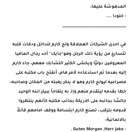
المدهوشة عليها:
- خلود! ....
____________________________________
في احدى الشركات العملاقة ولج كارم للداخل ودقات قلبه
تتسارع من رؤية ذلك الرجل وهو"جايك" أحد رجال المافيا
المعروفين دوليًا ويخشى الكثير التشابك معهم، جاء كارم
إليه بعدما تم استدعاءه لأمر هام، أنفتح باب مكتبه على
مصراعيه ليولج كارم وهو لا ينكر رهبته من المكان وصاحبه،
خطا بقدمه ليتقدم منهم وإذ به يتفاجأ ببيتر ابنه الوحيد
جالسًا بجانبه على الاريكة بجانب مكتبه كأنهم ينتظروا
قدومه بترقب، تصنع كارم ابتسامة ووقف امامهم قائلاً
بالالمانية:
- Guten Morgen ,Herr Jake .