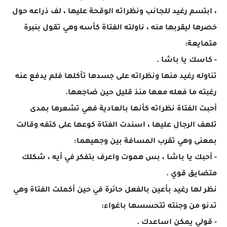
، ابتسم رغيد للجانب ونظراته الوقحة عليها ، لف ذراعه حول
خصرها ليقربها منه ، ناولته الفتاة كأسه وهي تقول بنبرة
متمايعة:
- كاسك يا باشا .
تناوله رغيد منها ونظراته على جسدها تأكلها فلم يدفع عنه
رغبته ما فعله معها منذ قليل حين ضاجعها.
أحبت الفتاة نظراته كأنها بالعادية فهي تشعرها بمدى
تلهف الرجال عليها ، اسندت الفتاة كوعها على كتفه وقالت
بمعنى وهي تقرب المسافة بين وجهيهما:
- أحبك يا باشا ، بس هموت واعرف بتفكر في أيه ، شكلك
متضايق قوي .
نظر لها رغيد بأعين بالفعل حائرة في حين أكملت الفتاة وهي
تدنو من وجنته تتحسسها باغواء:
- قولي يمكن اساعدك .