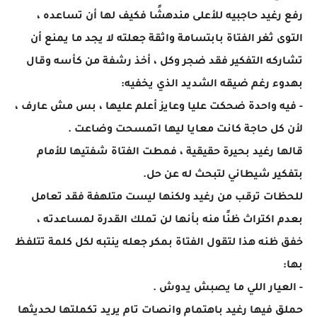
رفع رغيد حاجبيه للأعلى مندهشًا فكيف لها أن تساعده ،
التوى ثغر الفتاة بابتسامة واثقة جعلته لا يجد ما يمنع أن
تشاركه التفكير فقد ضجر وكل ، أخذ رشفة من كأسه وقال
بهدوء رغم ضيقه الشديد الذي يخفيه:
- فيه واحدة ضحكت عليا وعايز أعلم عليها ، بس مش عارف ،
لأن كل حاجة كانت معايا ليها اتمسحت وضاعت .
قالها رغيد بحيرة حقيقية ، فمطت الفتاة شفتيها للأمام
بتفكير شيطاني لتبحث له عن حل.
للحظات ترقب من رغيد ولكنها ليست متلهفة فقد تعامل
بعدم اكتراث ظنًا منه بأنها لن تملك القدرة لمساعدته ،
خفق ظنه هذا لتقول الفتاة بمكر جعله ينتبه لكل كلمة تتلفظ
بها:
- العيار اللي ما يصبش يدوش .
حملق فيها رغيد باهتمام وانصات تام يريد تكملتها لحديثها