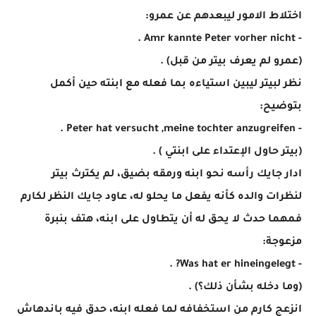
اختلاط الامور ليبعدهم عن عمرو:
- Amr kannte Peter vorher nicht .
(عمرو لم يعرف بيتر من قبل) .
نظر لبيتر ليبين استياءه بما فعله مع ابنته حين أكمل
بتوضيح:
- Peter hat versucht ,meine tochter anzugreifen .
(بيتر حاول الإعتداء على ابنتي ) .
ادار جايك رأسه نحو ابنه ورمقه بضيق، لم يكترث بيتر
لنظرات والده كأنه يفعل ما يحلو له، عاود جايك النظر لكارم
فمهما حدث لا يحق له أن يتطاول على ابنه، هتف بنبرة
مزعوجة:
- Was hat er hineingelegt? .
(وما دخله بشأن ذلك؟) .
انزعج كارم من استخفافه لما فعله ابنه، حدق فيه باندهاش