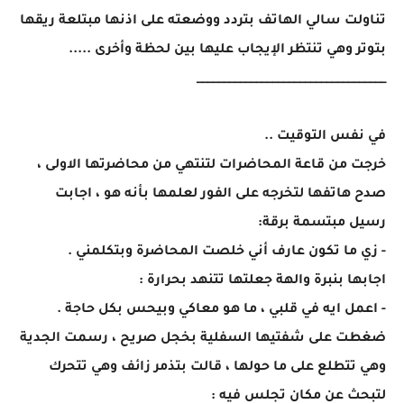
تناولت سالي الهاتف بتردد ووضعته على اذنها مبتلعة ريقها
بتوتر وهي تنتظر الإيجاب عليها بين لحظة وأخرى .....
___________________________________
في نفس التوقيت ..
خرجت من قاعة المحاضرات لتنتهي من محاضرتها الاولى ،
صدح هاتفها لتخرجه على الفور لعلمها بأنه هو ، اجابت
رسيل مبتسمة برقة:
- زي ما تكون عارف أني خلصت المحاضرة وبتكلمني .
اجابها بنبرة والهة جعلتها تتنهد بحرارة :
- اعمل ايه في قلبي ، ما هو معاكي وبيحس بكل حاجة .
ضغطت على شفتيها السفلية بخجل صريح ، رسمت الجدية
وهي تتطلع على ما حولها ، قالت بتذمر زائف وهي تتحرك
لتبحث عن مكان تجلس فيه :