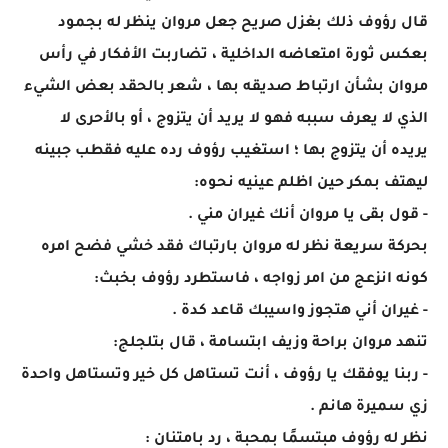
قال رؤوف ذلك بغزل صريح جعل مروان ينظر له بجمود
بعكس ثورة امتعاضه الداخلية ، تضاربت الأفكار في رأس
مروان بشأن ارتباط صديقه بها ، شعر بالحقد بعض الشيء
الذي لا يعرف سببه فهو لا يريد أن يتزوج ، أو بالأحرى لا
يريده أن يتزوج بها ؛ استغيب رؤوف رده عليه فقطب جبينه
ليهتف بمكر حين اظلم عينيه نحوه:
- قول بقى يا مروان أنك غيران مني .
بحركة سريعة نظر له مروان بارتباك فقد خشي فضح امره
كونه انزعج من امر زواجه ، فاستطرد رؤوف بخبث:
- غيران أني هتجوز واسيبك قاعد كدة .
تنهد مروان براحة وزيف ابتسامة ، قال بتلجلج:
- ربنا يوفقك يا رؤوف ، أنت تستاهل كل خير وتستاهل واحدة
زي سميرة هانم .
نظر له رؤوف مبتسمًا بمحبة ، رد بامتنان :