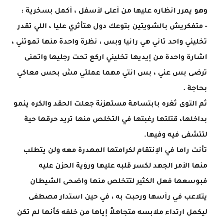
وهو يمرر انظاره عليها من أعلى لأسفل ، أكمل بسخرية :
- متفكريش بالشويتين بتوعك دول هتأثري عليا ، اللي تقدر
تخليني واحد تاني هي رانيا وبس ، نظرة واحدة منها تموتني ،
اشارة واحدة من إيديها تخليني اركع تحت رجليها واتمنى
ترضى بس عني ، بس انتي مهما عملتي مش بحس معاكي
بحاجة .
ثم التوى ثغره بابتسامة مستهزئة جعلت الحقد والكره ينمو
بداخلها، قتلتها رغبتها في التخلص منها تريد حرقها حية
لتتشفى فيه وفيها.
تأنت راما في الإنتقام لكرامتها المهدرة معه ولن يتطلب
منها الأمر الجهد لكسر قلبه عليها ورؤية الحزن عليه
فبوسعها فعل الكثير لتتخلص منها واضحى الشيطان
يتلاعب في رأسها ورحبت به ، في حين استدار مصطفى
ليكمل ارتداء ملابسه متجاهلاً إياها من خلفه كأنها لم تكن