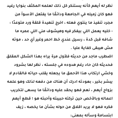
نظر له أيهم كأنه يستنكر كل ذلك لعلمه المكثف بنوايا رغيد
فهو كان زميله في الجامعة ودائمًا ما يفتعل الأسوأ من
مجرد تنفيذ ما ينتوي فعله ، اخرج تنهيدة قلقة ورد متوعدًا :
- خليه يعمل اللي بيفكر فيه وهيشوف مني اللي عمره ما
شافه قبل كدة ، رسيل عندي خط احمر وغير أي حد ، موته
مش هيبقى كفاية عليا .
اضطرب ماجد من حديثه فلأول مرة يراه بهذا الشكل المقلق
فحديثه كان حاد رغم هدوءه في جلسته ، نظر لها بشرود
وخشي ارتكاب هذا الأحمق ما يجعله يقلب حياته فالقادم لا
يبشر بخير ، بعودته ادرك أن هناك من دفعه لذلك وهو علمه
بزواج أيهم ، نعم فهو يحقد عليه ودائمًا ما يسعى لتخريب
اعماله وبالأخص حين تركته حبيبته وأحبته هو ؛ قطع أيهم
فكره فهو لا يريد اقلاق من حوله بشأن ما يخصه ، زيف
ابتسامة وسأله بمعنى: