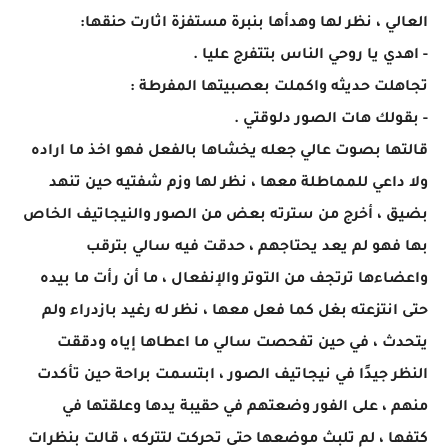
العالي ، نظر لها وهدأها بنبرة مستفزة اثارت حنقها:
- اهدي يا روحي الناس بتتفرج عليا .
تجاهلت حديثه واكملت بعصبيتها المفرطة :
- بقولك هات الصور دلوقتي .
قالتها بصوت عالي جعله يخشاها بالفعل فهو اخذ ما اراده
ولا داعي للمماطلة معها ، نظر لها وزم شفتيه حين تنهد
بضيق ، أخرج من سترته بعض من الصور والنيجاتيف الخاص
بها فهو لم يعد يحتاجهم ، حدقت فيه سالي بترقب
واعضاءها ترتجف من التوتر والإنفعال ، ما أن رأت ما بيده
حتى انتزعته بغل كما فعل معها ، نظر له رغيد بازدراء ولم
يتحدث ، في حين تفحصت سالي ما اعطاها إياه ودققت
النظر جيدًا في نيجاتيف الصور ، ابتسمت براحة حين تأكدت
منهم ، على الفور وضعتهم في حقيبة يدها وعلقتها في
كتفها ، لم تلبث موضعها حتى تحركت لتتركه ، قالت بنظرات