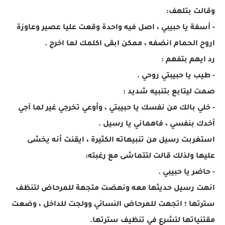
وقالت بتلهف:
- أسفة يا حبيبي ، اصل فيه واحدة وقعت عليا عصير وعاوزة
اروح الحمام انضفه ، ممكن ابقى اكلمك لما اخرج .
رد ايهم بتفهم :
- طيب يا حبيبتي روحي .
صمت ليتابع بتنبيه شديد :
- خلي بالك من نفسك يا حبيبتي ، وأوعي تخرجي غير لما آجي
أخدك بنفسي ، فاهماني يا رسيل .
استغربت رسيل من تنبيهاته الكثيرة ، ايقنت أنه يخشى
عليها ولذلك قالت لتتماشى مع رغبته:
- حاضر يا حبيبي .
انهت رسيل حديثها معه ونهضت متجهة للمرحاض لتنظف
سترتها ؛ اتجهت للمرحاض النسائي وولجت للداخل ، وضعت
مقتنياتها لتشرع في تنظيف سترتها.