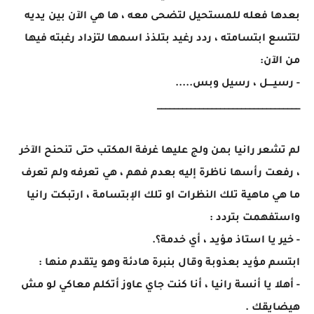
بعدها فعله للمستحيل لتضحى معه ، ها هي الآن بين يديه
لتتسع ابتسامته ، ردد رغيد بتلذذ اسمها لتزداد رغبته فيها
من الآن:
- رسيــــل ، رسيل وبس.....
__________________________________
لم تشعر رانيا بمن ولج عليها غرفة المكتب حتى تنحنح الآخر
، رفعت رأسها ناظرة إليه بعدم فهم ، هي تعرفه ولم تعرف
ما هي ماهية تلك النظرات او تلك الإبتسامة ، ارتبكت رانيا
واستفهمت بتردد :
- خير يا استاذ مؤيد ، أي خدمة؟.
ابتسم مؤيد بعذوبة وقال بنبرة هادئة وهو يتقدم منها :
- أهلا يا أنسة رانيا ، أنا كنت جاي عاوز أتكلم معاكي لو مش
هيضايقك .