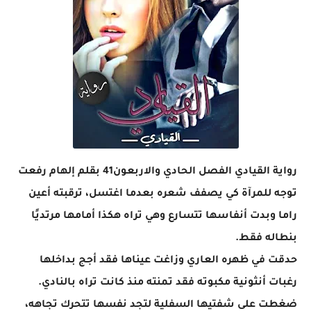
رواية القيادي الفصل الحادي والاربعون41 بقلم إلهام رفعت
توجه للمرآة كي يصفف شعره بعدما اغتسل، ترقبته أعين
راما وبدت أنفاسها تتسارع وهي تراه هكذا أمامها مرتديًا
بنطاله فقط.
حدقت في ظهره العاري وزاغت عيناها فقد أجج بداخلها
رغبات أنثونية مكبوته فقد تمنته منذ كانت تراه بالنادي.
ضغطت على شفتيها السفلية لتجد نفسها تتحرك تجاهه،