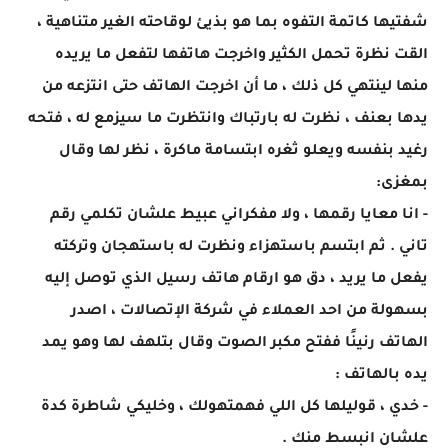
شفتيها كاتمة التفوه بما هو بذيئ لوقاحته الغير متناهية ،
القت نظرة تحمل الكثير واخرجت هاتفها لتفعل ما يريده
منها لينتهي كل ذلك ، ما أن اخرجت الهاتف حتى انتزعه من
يدها بعنف ، نظرت له بارتباك وانتظرت ما سيزمع له ، فتحه
رغيد بنفسه ويعلو ثغره ابتسامة ماكرة ، نظر لها وقال
بمغزى:
- انا معايا رقمها ، ولا مفكراني عبيط علشان تكلمي رقم
تاني . ثم ابتسم باستهزاء ونظرت له باستهجان وتركته
يفعل ما يريد ، دق هو ارقام هاتف رسيل الذي توصل إليه
بسهولة من احد العملاء في شركة الإتصالات ، اصدر
الهاتف رنينًا ففتح مكبر الصوت وقال بتلهف لها وهو يمد
يده بالهاتف :
- خدي ، قوليلها كل اللي فهمتهولك ، وخليكي شاطرة كدة
علشان انبسط منك .