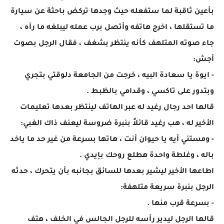
بأعين ثاقبة لما ستفعله حيث وجدها تركض باحثة عن سيارة
ما تستقلها ، اخرج هاتفه وأتصل برب عمله ليبلغه ما رآه ،
جاء صوته المتلهف كأنه ينتظر بشغف ، فقال الرجل بصوت
أجش:
- ايوة يا سعادة البيه ، خرجت من الجامعة دلوقتي بتجري
وبتدور على تاكسي ، وقدامي بالظبط .
قالها احد رجال رغيد له عبر الهاتف لينتظر بعدها تعليمات
الأخير له ، هب رغيد قائلاً بنبرة ضروسة ليعنف ذاك الغبي:
- ومستني أيه يا حيوان أنت ، هاتها بسرعة من غير حد ما ياخد
باله ، وغلطة واحدة هطلع روحك بإيدي .
اطاعها الأخير ليشير بعدها للسائق بجانبه بأن يتحرك ، حدثه
الرجل بنبرة سريعة متلهفة:
- بسرعة قرب منها .
قالها الرجل ليدير رأسه للرجل الجالس في الخلف ، هتف