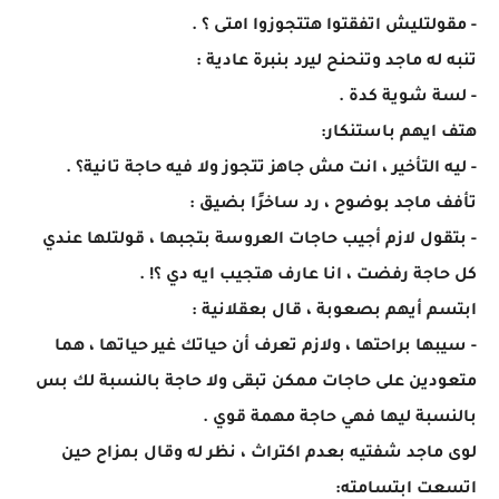
- مقولتليش اتفقتوا هتتجوزوا امتى ؟ .
تنبه له ماجد وتنحنح ليرد بنبرة عادية :
- لسة شوية كدة .
هتف ايهم باستنكار:
- ليه التأخير ، انت مش جاهز تتجوز ولا فيه حاجة تانية؟ .
تأفف ماجد بوضوح ، رد ساخرًا بضيق :
- بتقول لازم أجيب حاجات العروسة بتجبها ، قولتلها عندي
كل حاجة رفضت ، انا عارف هتجيب ايه دي ؟! .
ابتسم أيهم بصعوبة ، قال بعقلانية :
- سيبها براحتها ، ولازم تعرف أن حياتك غير حياتها ، هما
متعودين على حاجات ممكن تبقى ولا حاجة بالنسبة لك بس
بالنسبة ليها فهي حاجة مهمة قوي .
لوى ماجد شفتيه بعدم اكتراث ، نظر له وقال بمزاح حين
اتسعت ابتسامته: