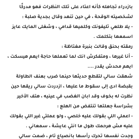
بازدراء تجاهله كأنه اعتاد على تلك النظرات فهو مدركًا
لشخصيته الوقحة ، في حين تنهد وقال بجدية صلبة :
- يلا طلعي تليفونك وكلميها قدامي ، وشغلى المايك عايز
اسمعها بتكلمك .
رمقته بحنق وقالت بنبرة مغتاظة :
- أنا غيرها ، ومتفكرش انك لما تعملها حاجة ايهم هيسكت ،
ايهم محدش يقدر ....
شهقت سالي لتقطع حديثها حينما ضرب بعنف الطاولة
بقبضة ادى إلى سقوط ما عليها ، ازدردت سالي ريقها حين
نظرت له بخوف وقد ابان الغضب في عينيه ، هتف الأخير
بشراسة جعلتها تنتفض من الهلع :
- اعملي اللي بقولك عليه خلصي ، ولو عملتي غير اللي بقولك
عليه مش هرحمك طول ما انتي عايشة ، سمعاني .
وجدت نفسها تحرك رأسها بانصياع تام ، ضمت سالي