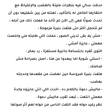
حدقت سالي فيه بنظرات مليئة بالغضب والإغتياظ مع
احتقارها الكامل له بالتأكيد ، لعنته من بين شفتيها دون أن
تحدث صوتًا فهي إلى الآن لم تأخذ ما فعلت ذلك من أجله ،
لم تتحمل أكثر حتى هتفت بنبرة مزعوجة :
- مش يلا بقى تديني الصور ، عملت اللي طلبته مني وخلصت
مهمتي ، عايزة أمشي .
التوى ثغره بابتسامة جانبية مستفزة ، رد بمكر :
- استني شوية اما يبعدوا عن هنا ، اصل بصراحة مش
ضامنك .
هتفت بنبرة ضروسة حين نهضت من مقعدها وحدجته
بغضب:
- ماليش دعوة بالكلام ده ، اخدت اللي انتي عايزوه وكدة
مهمتي انتهت ، تبعد تقرب ماليش دعوة .
نظر رغيد حوله فقد التفت الناس من حوله لهم أثر صوتها