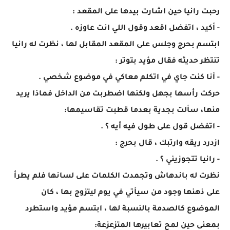
رحبت رانيا حين اشارت بيدها على المقعد :
- أكيد ، اتفضل اقعد وقول اللي انت عاوزه .
ابتسم بحرج وجلس على المقعد المقابل لها ، نظرت له رانيا
تنتظر حديثه فقال مؤيد بتوتر :
- أنا كنت جاي في اتكلم معاكي في موضوع شخصي .
حركت رأسها بجهل ولكنها اضطربت من الداخل فماذا يريد
منها، سألت بجدية بعدما قطبت تقاسيمها:
- اتفضل قول على طول فيه أيه ؟ .
ازدرد ريقه وارتبك ، قال بحرج :
- رانيا تتجوزيني ؟ .
نظرت له باندهاش وتجمدت الكلمات على لسانها فلم يطرأ
على ذهنها وجود من سيأتي في يوم ليتزوج بها ، كان
الموضوع كالصدمة بالنسبة لها ، ابتسم مؤيد واستطرد
بمعنى حين لمح تعابيرها المتزعزعة: