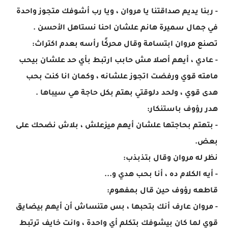
- ربنا يديم صداقتنا يا مروان ، ويا رب أشوفك متجوز واحدة
في جمال سميرة هانم علشان احنا نستاهل الأحسن .
تصنع مروان ابتسامة وقال محركًا رأسه بعدم اكتراث:
- عادي ، أيهم أصلا مش حابب ارتبط بأي حد علشان بيحب
مامته قوي ورفضت اتجوز علشانه ، وكمان انا كنت بحب
هدى قوي ، ولحد دلوقتي بهتم بكل حاجة هي سيباها .
هدر رؤوف باستنكار:
- بتهتم بحاجتها علشان أيهم ميزعلش ، بلاش نضحك على
بعض.
نظر له مروان وقال بتذبذب:
- أيه الكلام ده ، أنا بحب هدي و...
قاطعه رؤوف حين قال بمفهوم:
- مروان عارف أنك بتحبها ، بس متنساش أن أيهم بيضايق
قوي لما كان بيشوفك بتكلم أي واحدة ، وانت خايف ترتبط