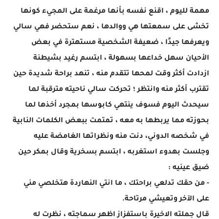
مهمة لليوم ، اقنع نفسه بأنها مرغمة على المجيء كونها
تخشى على سمعتها هي ووالدها ، نعم ستحضر فهي سالي
ويعرفها جيدًا ، ضعيفة الشخصية مستهترة في بعض
الأحيان سهل خداعها بسهولة ، ابتسم رغيد بشيطنة
ازدادت أكثر وقت لمحها تتقدم منه ، تنهد براحة شديدة حين
تقترب أكثر منه وانتظر ؛ تحركت سالي ناحيته مترقبة لما
سيحدث اليوم فسوف ينتهي كابوسها بمجرد أخذها لما
بحوزته مما يربطها به معه ، تمتمت ببعض الكلمات النابية
في شخصه الدوني، دنت منه ونظراتها الغامضة عليه
وجلست بهدوء استغربه ، ابتسم بسخرية وقال بمكر حين
ضيق عينيه :
- من حقك تدلعي براحتك ، ما انتي النهاردة هتخلصي مني
على الآخر وتعيشي مرتاحة.
قال جملته الاخيرة باستفزاز اظهر سماجته ، نظرت له