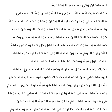
استهجان وهي تستدير للمغادرة:
- كانت فرصة منيلة ، اتمنى ما اشوفش وشك ده تاني .
قالتها سالي وتحركت تاركة المكان ويعلو محياها ابتسامة
واسعة تعبر عن مدى سعادتها فقد ولدت اليوم من جديد
كما تصف حالتها الآن ، تتبعها رغيد بوجه ممتعض وكتم
ضيقه مما تفوهت به ، تنهد ليتجاهل كل هذا ونهض ذاهبًا
للأخرى فاليوم ستكون ليلته الاولى معها ، لم ينكر تلهفه
عليها اول مرة وقعت عليها عيناه ليحقد عليه.
تحرك رغيد ليستقل سيارته وضربات قلبه تتسارع يتلهف
لرؤيتها وهي بين احضانه ، ضحك وهو يقود سيارته ليتخيل
شكل الآخر حين يرى زوجته ينالها هو مرةً تلو الاخرى ، اقسم
رغيد بأنها ستبقى معه ولن يتركها تعود له فهي ما رسمها
في فكره ليتمناها ، لم يخلو تفكيره الفترة الماضية من
تخيلها معه ، باتت تطارده في احلامه ليفيق بشرود يعتزم