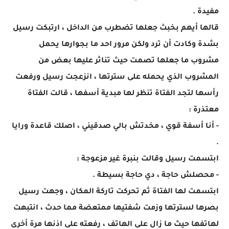
مفيدة .
قالها أيهم بخبث جعلها تضطرب من الداخل ، ارتبكت رسيل
بشدة وكادت أن ترد ولكن مرور احد ما بجوارها يحمل
مشروب ما جعلها تصمت حيث تناثر عليها بعض من
المشروب الذي يحمله على سترتها ، انزعجت رسيل ورفعت
رأسها لتجد الفتاة تنظر لها مبدية أسفها ، قالت الفتاة
معتذرة :
- أنا أسفة قوي ، مخدتش بالي صدقيني ، اصلك قاعدة ورايا
.
ابتسمت رسيل وقالت بنبرة غير مزعوجة :
- محصلش حاجة ، دي حاجة بسيطة .
ابتسمت لها الفتاة ثم تحركت تاركة المكان ، وجهت رسيل
بصرها لسترتها وزمت شفتيها ممتعضة مما حدث ، انتبهت
لهاتفها حيث ما زال على الهاتف ، رفعته على اذنها مرة أخرى