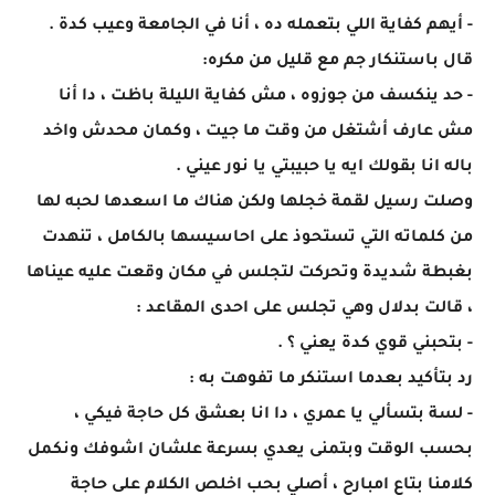
- أيهم كفاية اللي بتعمله ده ، أنا في الجامعة وعيب كدة .
قال باستنكار جم مع قليل من مكره:
- حد ينكسف من جوزوه ، مش كفاية الليلة باظت ، دا أنا
مش عارف أشتغل من وقت ما جيت ، وكمان محدش واخد
باله انا بقولك ايه يا حبيبتي يا نور عيني .
وصلت رسيل لقمة خجلها ولكن هناك ما اسعدها لحبه لها
من كلماته التي تستحوذ على احاسيسها بالكامل ، تنهدت
بغبطة شديدة وتحركت لتجلس في مكان وقعت عليه عيناها
، قالت بدلال وهي تجلس على احدى المقاعد :
- بتحبني قوي كدة يعني ؟ .
رد بتأكيد بعدما استنكر ما تفوهت به :
- لسة بتسألي يا عمري ، دا انا بعشق كل حاجة فيكي ،
بحسب الوقت وبتمنى يعدي بسرعة علشان اشوفك ونكمل
كلامنا بتاع امبارح ، أصلي بحب اخلص الكلام على حاجة