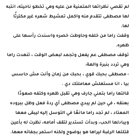
لم تقصي نظراتها المتمنية من عليه وهي تخطو ناحيته، انتبه
لها مصطفى تتقدم منه واكمل تمشيط شعره غير مكترثًا
لها.
وقفت راما من خلفه وحاوطت خصره واسندت رأسها على
ظهره.
توقف مصطفى عم يفعل وتجمد لبعض الوقت ، تنهدت راما
وهي تردد بنبرة والهة:
- مصطفى بحبك قوي ، بحبك من زمان وأنت مش حاسس
بيا ، انا مستهلش معاملتك دي .
قالتها راما بتمني جارف وهي تقبل ظهره وكتفه صعودًا
بعنقه ، في حين لم يبدي مصطفى أي ردة فعل وظل ببروده
المعتاد ، لم تجد راما مانعًا في التوسل إليه ليبقى معها
ويبادلها الحب، وبدأت تستدير لتقف أمامه، نظرت له بأعين
قتلتها الرغبة ليراها هو بوضوح ولكنه استمر بجفائه معها.