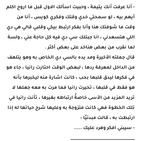
- أنا عرفت أنك يتيمة ، وحبيت اسألك الاول قبل ما اروح اكلم
أيهم بيه ، لو سمحتي خدي وقتك وفكري كويس ، أنا من
وقت ما شوفتك هنا وأنا بفكر ارتبط بيكي وقلبي قالي هي دي
اللي هتسعدني ، انا جبتلك سي دي فيه كل حاجة عني ، ولسة
لما نقرب من بعض هناخد على بعض أكثر .
قال جملته الأخيرة ومد يده بالسي دي الخاص به وهو يتلهف
من الداخل لمعرفة ردها ، لبعض الوقت احتارت رانيا ، جاء هو
في فكرها ليدق قلبها بحب ، كانت اشارة منه ليخبرها بأنه
هو فقط في قلبها ، تحيرت رانيا فما مرت به معه جعلها لا
تريد المزيد من الأسى خاصةً ارتباطه بغيرها ، تأنت رانيا في
تلك الخطوة فهي كانت متزوجة به وعليها شرح حياتها له إذا
ارتبطت به ، قالت مبدئيًا :
- سيبني افكر وهرد عليك .....
__________________________________