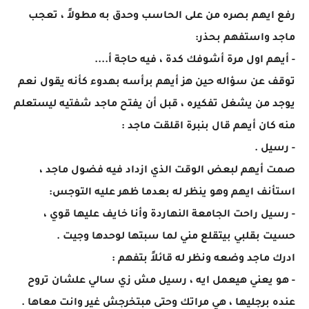
رفع ايهم بصره من على الحاسب وحدق به مطولاً ، تعجب
ماجد واستفهم بحذر:
- أيهم اول مرة أشوفك كدة ، فيه حاجة أ....
توقف عن سؤاله حين هز أيهم برأسه بهدوء كأنه يقول نعم
يوجد من يشغل تفكيره ، قبل أن يفتح ماجد شفتيه ليستعلم
منه كان أيهم قال بنبرة اقلقت ماجد :
- رسيل .
صمت أيهم لبعض الوقت الذي ازداد فيه فضول ماجد ،
استأنف ايهم وهو ينظر له بعدما ظهر عليه التوجس:
- رسيل راحت الجامعة النهاردة وأنا خايف عليها قوي ،
حسيت بقلبي بيتقلع مني لما سبتها لوحدها وجيت .
ادرك ماجد وضعه ونظر له قائلاً بتفهم :
- هو يعني هيعمل ايه ، رسيل مش زي سالي علشان تروح
عنده برجليها ، هي مراتك وحتى مبتخرجش غير وانت معاها .