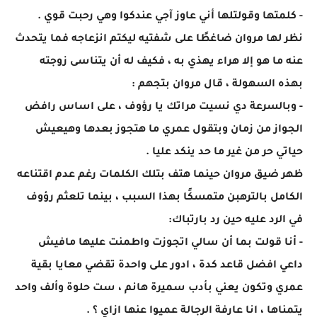
- كلمتها وقولتلها أني عاوز آجي عندكوا وهي رحبت قوي .
نظر لها مروان ضاغطًا على شفتيه ليكتم انزعاجه فما يتحدث
عنه ما هو إلا هراء يهذي به ، فكيف له أن يتناسى زوجته
بهذه السهولة ، قال مروان بتجهم :
- وبالسرعة دي نسيت مراتك يا رؤوف ، على اساس رافض
الجواز من زمان وبتقول عمري ما هتجوز بعدها وهيعيش
حياتي حر من غير ما حد ينكد عليا .
ظهر ضيق مروان حينما هتف بتلك الكلمات رغم عدم اقتناعه
الكامل بالترهبن متمسكًا بهذا السبب ، بينما تلعثم رؤوف
في الرد عليه حين رد بارتباك:
- أنا قولت بما أن سالي اتجوزت واطمنت عليها مافيش
داعي افضل قاعد كدة ، ادور على واحدة تقضي معايا بقية
عمري وتكون يعني بأدب سميرة هانم ، ست حلوة وألف واحد
يتمناها ، انا عارفة الرجالة عميوا عنها ازاي ؟ .