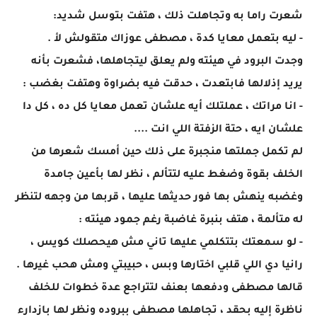
شعرت راما به وتجاهلت ذلك ، هتفت بتوسل شديد:
- ليه بتعمل معايا كدة ، مصطفى عوزاك متقولش لأ .
وجدت البرود في هيئته ولم يعلق ليتجاهلها، فشعرت بأنه
يريد إذلالها فابتعدت ، حدقت فيه بضراوة وهتفت بغضب :
- انا مراتك ، عملتلك أيه علشان تعمل معايا كل ده ، كل دا
علشان ايه ، حتة الزفتة اللي انت ....
لم تكمل جملتها منجبرة على ذلك حين أمسك شعرها من
الخلف بقوة وضغط عليه لتتألم ، نظر لها بأعين جامدة
وغضبه ينهش بها فور حديثها عليها ، قربها من وجهه لتنظر
له متألمة ، هتف بنبرة غاضبة رغم جمود هيئته :
- لو سمعتك بتتكلمي عليها تاني مش هيحصلك كويس ،
رانيا دي اللي قلبي اختارها وبس ، حبيبتي ومش هحب غيرها .
قالها مصطفى ودفعها بعنف لتتراجع عدة خطوات للخلف
ناظرة إليه بحقد ، تجاهلها مصطفى ببروده ونظر لها بازدارء