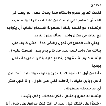
مطمن .
كلحت تعابير عمرو واستاء مما يحدث معه ، لم يرغب في
العيش معهم فهي ليست من عاداته ، نظر له واستغرب
ارتضاءه هو نفسه بتلك السهولة السماح لشاب أن يتواجد
مع بناته في مكان واحد ، سأله عمرو بتردد :
- يعني أنت المفروض تكون رافض كدة ، مش خايف على
بناتك من واحد لسه بس من كام يوم بس اتعرفت عليه ؟ .
ابتسم كارم بشدة وهو يتطلع عليه بنظرات مريحة ، قال
بجدية:
- أنا من أول ما شوفتك يا عمرو وعارف جواك ايه ، أنت ابن
ناس وباين عليك ، ارتاحلك قلبي على طول ، وأنا قلبي مش
أي حد بيدخله بسهولة .
ابتسم له عمرو بامتنان ، فكر للحظات وقال بتردد :
- شكرًا على ثقتك فيا ، بس لو أنت كنت موافق على كدة ، أنا