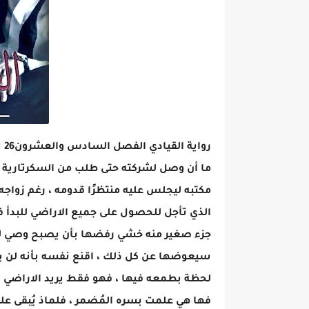
رواية القيادي الفصل السادس والعشرون26 بقلم إلهام رفعت
ما أن وصل لشركته حتى طلب من السكرتارية ار
مكتبه ليجلس عليه منتظرًا قدومه ، رغم زواجه
الذي تأجل للحصول على جميع الاراضي للبدأ 
جزء صغير منه خشي رفضها بأن يصبح وصي لها
سيعوضها عن كل ذلك ، اقنع نفسه بأنه لن 
لحظة بطمعه فيها ، فهو فقط يريد الاراضي ، 
فها هي علمت بسره المُضمر ، فلماذ يُبقى ع