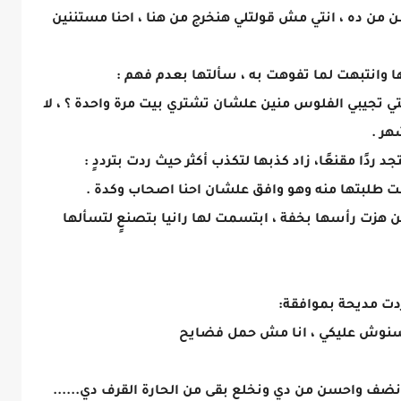
من ده ، انتي مش قولتلي هنخرج من هنا ، احنا مستننين
 وانتبهت لما تفوهت به ، سألتها بعدم فهم :
ي تجيبي الفلوس منين علشان تشتري بيت مرة واحدة ؟ ، لا
هر .
دًا مقنعًا، زاد كذبها لتكذب أكثر حيث ردت بترددٍ :
ت طلبتها منه وهو وافق علشان احنا اصحاب وكدة .
 هزت رأسها بخفة ، ابتسمت لها رانيا بتصنعٍ لتسألها
ردت مديحة بموافقة:
لسنوش عليكي ، انا مش حمل فضايح
 انضف واحسن من دي ونخلع بقى من الحارة القرف دي......