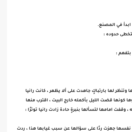
بدأ في المصنع.
تخطى حدوده :
بتفهم :
وتنظر لها بارتباكٍ جاهدت على ألا يظهر ، كانت رانيا
 كونها قضت الليل بأكمله خارج البيت ، اقترب منها
 وقفت امامها لتسألها بنبرةٍ حادة زادت رانيا توترًا :
 نفسها جهزت ردًا على سؤالها عن سبب غيابها هذا ، ردت