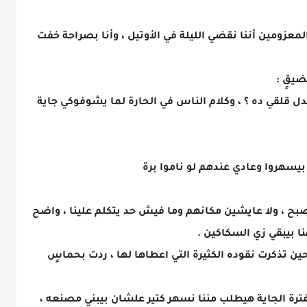
عزومين أننا نقضي الليلة في الأوتيل ، وأنا بصراحة خفت
يقٍ :
بدل قلقي ده ؟ ، وكلام الناس في الحارة لما يشوفوكي جاية
 بيسهروا وعادي عندهم لو ناموا برة
ح ، ولا عايشين مكانهم وما فيش حد يتكلم علينا ، واضح
ا بيبقي زي السكاكين .
 حين تذكرت نقوده الكثيرة التي اعطاها لها ، ردت بحماسٍ
رة الجاية هيطلب مننا نسهر كتير علشان بيبني مصنعه ،