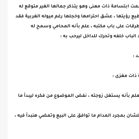
سمت ابتسامة ذات معنى وهو يتذكر جمالها الغير متوقع له
ع رؤيتها ، عشق احترامها وخجلها رغم ميوله الغربية فقد
لطرقات على باب مكتبه ، علم بأنه المحامي وسمح له
الباب خلفه وتحرك للداخل ليرحب به :
 :
ذات مغزى :
علم بأنه يستغل زوجته ، نفض الموضوع من فكره ليبدأ ما
شان بمجرد المدام ما توافق على البيع وتمضي هنبدأ فيه ،