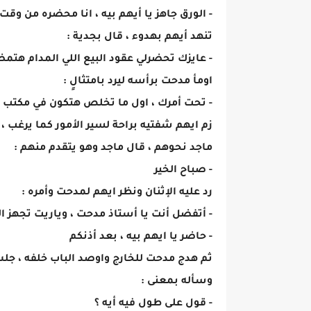
- الورق جاهز يا أيهم بيه ، انا محضره من 
تنهد أيهم بهدوء ، قال بجدية :
- عايزك تحضرلي عقود البيع اللي المدام هتمض
اومأ مدحت برأسه ليرد بامتثالٍ :
- تحت أمرك ، اول ما تخلص هتكون في مكتب 
زم ايهم شفتيه براحة لسير الأمور كما يرغب 
ماجد نحوهم ، قال ماجد وهو يتقدم منهم :
- صباح الخير
رد عليه الإثنان ونظر ايهم لمدحت وأمره :
- أتفضل أنت يا أستاذ مدحت ، وياريت تجهز ا
- حاضر يا ايهم بيه ، بعد أذنكم
ثم هدج مدحت للخارج واوصد الباب خلفه ، جلس
وسأله بمعنى :
- قول على طول فيه أيه ؟