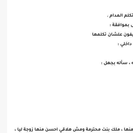
كلم المدام .
 بموافقة :
تليفون علشان تكلمها
داخلي :
 ، سأله بجهل :
منها ، ملك بنت محترمة ومش هلاقي احسن منها زوجة ليا ،