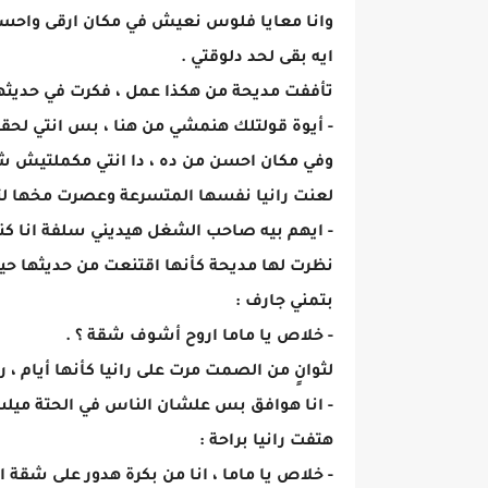
وانا معايا فلوس نعيش في مكان ارقى واحسن 
ايه بقى لحد دلوقتي .
تأففت مديحة من هكذا عمل ، فكرت في حديثها
- أيوة قولتلك هنمشي من هنا ، بس انتي لحقت
وفي مكان احسن من ده ، دا انتي مكملتيش ش
لعنت رانيا نفسها المتسرعة وعصرت مخها لتجد ر
- ايهم بيه صاحب الشغل هيديني سلفة انا كن
نظرت لها مديحة كأنها اقتنعت من حديثها حين
بتمني جارف :
- خلاص يا ماما اروح أشوف شقة ؟ .
لثوانٍ من الصمت مرت على رانيا كأنها أيام ، 
- انا هوافق بس علشان الناس في الحتة مي
هتفت رانيا براحة :
- خلاص يا ماما ، انا من بكرة هدور على شقة