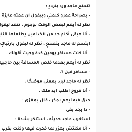
تنحنح ماجد ورد بترددٍ :
- بصراحة عمرو كلمني وبيقول ان عمته عايزة ت
نظر له أيهم لبعض الوقت بوجوم ، تنهد ليقول
- أنا هبقى أكلم حد من الخدامين يطلعلها ال
ابتسم له ماجد بتصنعٍ ، نظر له ليقول بارتباكٍ 
- أنا كنت هسافر يومين كدة وجيت أقولك .
نظر له أيهم بعدما قلص المسافة بين حاجبيه
- مسافر فين ؟.
نظر له ماجد ليرد بمعنى موضحًا :
- أنا هروح اطلب ايد ملك .
حدق فيه ايهم بمكر ، قال بمغزى :
- دا بجد بقى
استغرب ماجد حديثه ، استنكر بشدة :
- أنا مكنتش بهزر لما فكرت فيها وكنت بقرب 