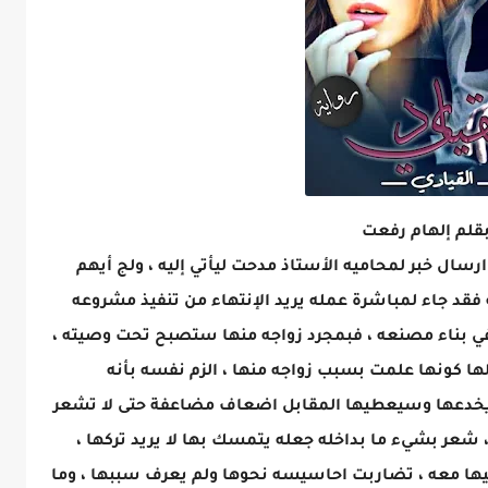
سال خبر لمحاميه الأستاذ مدحت ليأتي إليه ، ولج أيهم
 فقد جاء لمباشرة عمله يريد الإنتهاء من تنفيذ مشروعه
في بناء مصنعه ، فبمجرد زواجه منها ستصبح تحت وصيته ،
 كونها علمت بسبب زواجه منها ، الزم نفسه بأنه
يخدعها وسيعطيها المقابل اضعاف مضاعفة حتى لا تشعر
شعر بشيء ما بداخله جعله يتمسك بها لا يريد تركها ،
ليها معه ، تضاربت احاسيسه نحوها ولم يعرف سببها ، وما