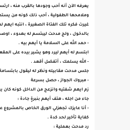
يعرفه الآن أنه أحب وجودها بالقرب منه ، ارت
وملامحها الطفولية ، أحب ذلك كونه من يستطي
غيرت فكره تلك الفتاة الصغيرة ، انتبه ايهم 
بالدخول ، ولج مدحت ليبتسم له بهدوء ، اوصد 
- حمد الله على السلامة يا أيهم بيه .
ابتسم له أيهم ليرد وهو يشير بيده على المقعد
- الله يسلمك ، أتفضل أقعد .
جلس مدحت مقابيله ونظر له ليقول بابتسامة 
- مبروك الجواز ، حصل بسرعة
زم ايهم شفتيه وانزعج من الداخل كونه كان ي
جاء من اجله ، هتف أيهم بنبرةٍ جادة :
- أنا عايزك تجهزلي الورق الخاص بالمشروع عل
كفاية تأخير لحد كدة .
رد مدحت بعملية :