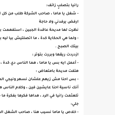
رانيا بتصلبٍ زائف:
- شغل يا ماما ، صاحب الشركة طلب من كل الم
ارفض يرفدني ولا حاجة
نظرت لها مديحة عاقدة الجبين ، استفهمت بض
- ولما هي الحكاية كدة ، ما اتصلتيش بيا ليه 
بيتك الصبح .
ازدردت ريقها وبررت بتوتر :
- أعمل ايه بس يا ماما ، هما الناس دي كدة ،
هتفت مديحة بامتعاض :
- بس احنا مش زيهم علشان نسهر ونيجي الصب
أنك ناسية احنا عايشين فين ، وكلام الناس هن
تلعثمت رانيا في الرد ، هداها فكرها بفكرة ما
جلي:
- خلاص يا ماما نسيب هنا ، صاحب الشغل الفت