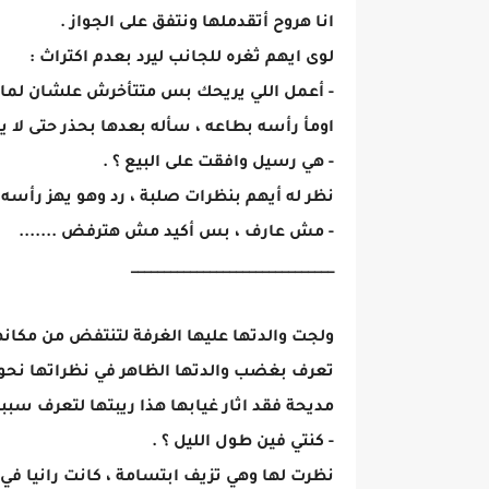
انا هروح أتقدملها ونتفق على الجواز .
لوى ايهم ثغره للجانب ليرد بعدم اكتراث :
- أعمل اللي يريحك بس متتأخرش علشان لما ا
اومأ رأسه بطاعه ، سأله بعدها بحذر حتى لا ي
- هي رسيل وافقت على البيع ؟ .
نظر له أيهم بنظرات صلبة ، رد وهو يهز رأسه 
- مش عارف ، بس أكيد مش هترفض .......
_______________________________
ولجت والدتها عليها الغرفة لتنتفض من مكانها 
تعرف بغضب والدتها الظاهر في نظراتها نحوها
مديحة فقد اثار غيابها هذا ريبتها لتعرف سببه ،
- كنتي فين طول الليل ؟ .
نظرت لها وهي تزيف ابتسامة ، كانت رانيا في