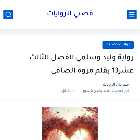
قصتي للروايات
روايات حصريه
رواية وليد وسلمي الفصل الثالث
عشر13 بقلم مروة الصافي
مهرجان الرويات
اخر تحديث :
منذ بضع شهور
4 دقائق للقراءة