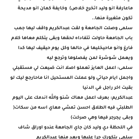
ماعارفة انو وليد اتخرج خلاص) وخايفة كمان انو مديحة
تكون متغيرة منها..
سلمى وصلت الجامعة و لقت عبدالكريم واقف ليها جمب
باب الجامعة حاولت تتفاداه لحقها وبقى يتكلم معاها كلام
فارغ وانو ماحيخليها في حالها وكل يوم حيقيف ليها كدا
ويعمل شوشرة لمن يفصلوها وترجع ليه
سلمى: اعمل العايز تعملو اصلا انت ضيعت لي مستقبلي
واجمل ايام حياتي ولو عملت المستحيل انا ماحارجع ليك لو
بقيت اخر راجل في الدنيا
عبدالكريم: بعرف اعمل معاك شنو والله اندمك على اليوم
الطلبتي فيه الطلاق احسن تمشي معاي اسه من سكات(
وبقى يجرجر فيها وهي صرخت)
في اللحظة دي وليد كان جاي الجامعة عندو اوراق شاف
سلمى بتكورك جرا عليها وبعد منها عبدالكريم