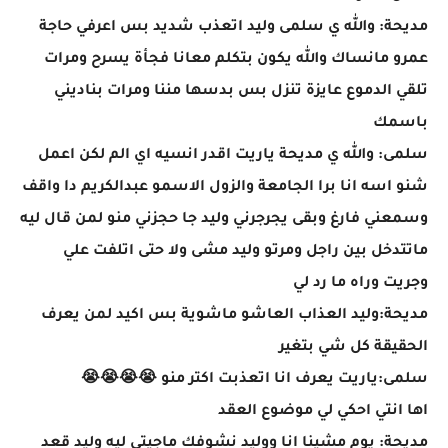
مديحة: والله ي سلمى وليد اتعذب شديد بس اعرفي حاجة
عمرو مانساك والله يكون بتكلم معانا فجأة يسرح ومرات
تلقي الدموع عايزة تنزل بس بدسها مننا ومرات بناديني
باسمك
سلمى: والله ي مديحة ياريت اقدر انسيه اي الم لكن اعمل
شنو اسه انا برا الجامعة والزول الاسمو عبدالكريم دا واقف
وسمعني فارغ وبقى يجرجرني وليد جا حجزني منو لمن قال ليه
ماتتدخل بين راجل ومرتو وليد مشى ولا حتى اتلفت علي
وجريت وراه ما رد لي
مديحة:وليد العذاب العاشو ماشوية بس اكيد لمن يعرف
الحقيقة كل شي بتغير
سلمى:ياريت يعرف انا اتعذبت اكتر منو 😭😭😭😭
اها انتي احكي لي موضوع العقد
مديحة: يوم مشينا انا ووليد نشوفك ماجيتي ليه وليد قعد