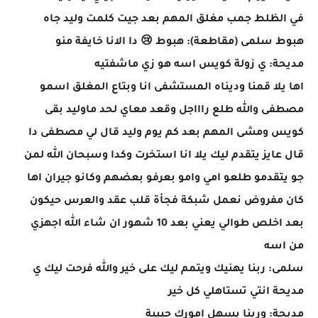
في الظلط جمب مغلق المهم بعد جيت كلمت وليد جاه
هبوط سلمى (مقاطعة): هبوط 😢 دا الانا خايفة منو
مديحة: ي زولة كويس اسه هو زي ماشفتيه
اها يلا قمنا وديناه المستشفى انا وبتاع المغلق اسمو
مصطفى والله طلع راااجل وقعد معاي لحد ماوليد بقى
كويس ومشى المهم بعد كم يوم وليد قال لي مصطفى دا
قال عايز يتقدم ليك يلا انا استخرت وكدا وسبحان الله لمن
جو يتقدمو طلعو امي وامو بعرفو بعضهم وكانو جيران اها
كان مفروض نعمل شبكة فجأة قلب عقد والعرس حيكون
بعد اخلص طوالي يعني بعد 10 شهور ان شاء الله اجهزي
من اسه
سلمى: ربنا يهنيك ويتمم ليك على خير والله فرحت ليك ي
مديحة انتي تستاهلي كل خير
مديحة: وربنا يسهل امورك حبيبة