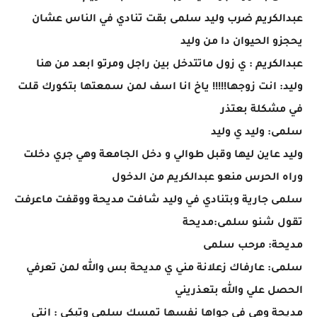
عبدالكريم ضرب وليد سلمى بقت تنادي في الناس عشان
يحجزو الحيوان دا من وليد
عبدالكريم : ي زول ماتتدخل بين راجل ومرتو ابعد من هنا
وليد: انت زوجها!!!!! ياخ انا اسف لمن سمعتها بتكورك قلت
في مشكلة بعتذر
سلمى: وليد ي وليد
وليد عاين ليها وقبل طوالي و دخل الجامعة وهي جري دخلت
وراه الحرس منعو عبدالكريم من الدخول
سلمى جارية وبتنادي في وليد شافت مديحة ووقفت ماعرفت
تقول شنو سلمى:مديحة
مديحة: مرحب سلمى
سلمى: عارفاك زعلانة مني ي مديحة بس والله لمن تعرفي
الحصل علي والله بتعذريني
مديحة وهي في جواها نفسها تمسك سلمى وتبكي : انتي