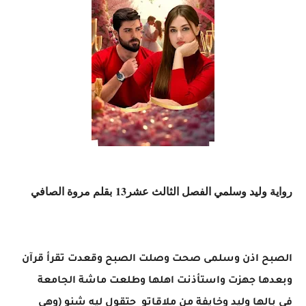
رواية وليد وسلمي الفصل الثالث عشر13
بقلم مروة الصافي
الصبح اذن وسلمى صحت وصلت الصبح وقعدت تقرأ قرآن
وبعدها جهزت واستأذنت اهلها وطلعت ماشة الجامعة
في بالها وليد وخايفة من ملاقاتو حتقول ليه شنو (وهي