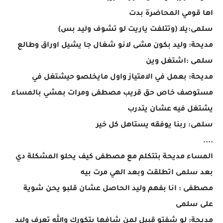
اها قومي المحاضرة بدت
سلمى:يلا (وتتلفت ياريت لو تشوف وليد بس)
مديحة: وليد بكون مشى لانو شغال جا يشيل اوراق وطالع
سلمى :اشتغل وين
مديحة: بعمل في الامتياز واول مايخلصو حيشتغل في
مستوصف خاص حق قريب مصطفى ومرات بمشي بالمساء
يشتغل فيه عشان يتدرب
سلمى: ربنا يوفقه يستاهل كل خير
....
المساء مديحة بتتكلم مع مصطفى كيف يحلو المشكلة دي
بعد سلمى اتطلقت وبعد الهي مرت بيه
مصطفى : انا بفهم وليد الحاصل عشان قلبو يحن شوية
على سلمى
مديحة: لو شفتو قبيل لمن شافها بتكورك والله تعرف وليد