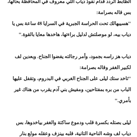
الظابط اتردد قدام نفوذ دياب اللي معروف في المحافظة بحالها،
بس قاله بصرامة:
"هسيبهالك تحت الحراسة الجبرية في السرايا 48 ساعة بس يا
دياب بيه، لو موصلتش لدليل براءتها، هاخدها معايا بالقوة."
دياب هز راسه بجمود، وأمر رجالته يفضوا الجناح. وبعدين لف
لكبير الغفر وقاله بصرامة:
"تاخد ستك ليلى على الجناح الغربي في البدروم، وتقفل عليها
الباب من بره بمفتاحين، ومفيش بني آدم يقرب من هناك غير
بأمري."
ليلى بصتله بكسرة قلب ودموع ساكتة والغفر بياخدوها، بس
دياب لف وشه الناحية التانية، قلبه بينزف وعقله مولع بنار