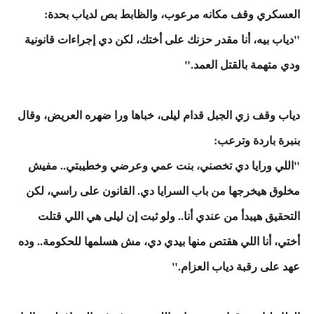
العسكري وقف مكانه مرعوب، والظابط بص لدياب بحدة:
"دياب بيه، أنا مقدر حزنك على أختك، لكن دي إجراءات قانونية
ودي متهمة بالقتل العمد."
دياب وقف زي الجبل قدام ليلى، خباها ورا ضهره العريض، وقال
بنبرة باردة وترعب:
"اللي ورايا دي تخصني، بنت عمي وعرضي وخطيبتي.. مفيش
مخلوق هيخرجها من باب السرايا دي. القانون على راسي، لكن
التحقيق هيبدأ من عندي أنا.. ولو ثبت إن ليلى هي اللي قتلت
أختي، أنا اللي هقتص منها بيدي دي، مش هسلمها للحكومة.. وده
عهد على رقبة دياب العزام."