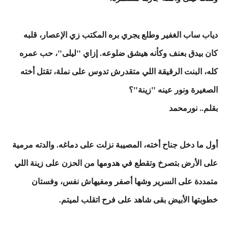
دياب ساب الغفير وطلع يجري بره المكتب زي الإعصار، قلبه
كان بيدق بعنف وكأنه هيشق ضلوعه. إزاي "ليلى"، حب عمره
كله، البنت الرقيقة اللي متقدرش تدوس على نملة، تقتل أخته
الصغيرة ونور عينه "زينة"؟
بقلم.. نورمحمد
أول ما دخل جناح أخته، المصيبة نزلت على دماغه. والدته مرمية
على الأرض بتصرخ وتقطع في هدومها من الحزن على زينة اللي
متمددة على السرير وشها أصفر ومفيهاش نفس، وفستان
خطوبتها الأبيض بقى شاهد على فرح اتقلب لميتم.