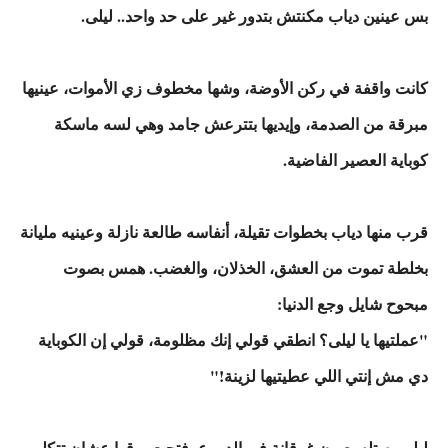
بس عينين دياب مكنتش بتدور غير على حد واحد.. ليلى.
كانت واقفة في ركن الأوضة، وشها مخطوف زي الأموات، عينيها
مبرقة من الصدمة، وإيديها بتترعش جامد وهي لسه ماسكة
كوباية العصير الفاضية.
قرب منها دياب بخطوات تقيلة، أنفاسه طالعة نازلة وعينيه مليانة
بخلطة تموت من العشق، الخذلان، والغضب. همس بصوت
مبحوح شايل وجع الدنيا:
"عملتيها يا ليلى؟ انطقي قولي إنك مظلومة، قولي إن الكوباية
دي مش إنتي اللي عطيتيها لزينة!"
ليلى بصتله بعيون غرقانة في الدموع، فتحت بوقها عشان تتكلم،