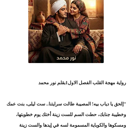
رواية مهجة القلب الفصل الاول1بقلم نور محمد
"إلحق يا دياب بيه! المصيبة طالت سرايتنا.. ست ليلى، بنت عمك
وخطيبة جنابك، حطت السم للست زينة أختك يوم خطوبتها،
ومسكوها والكوباية المسمومة لسه في إيدها والست زينة