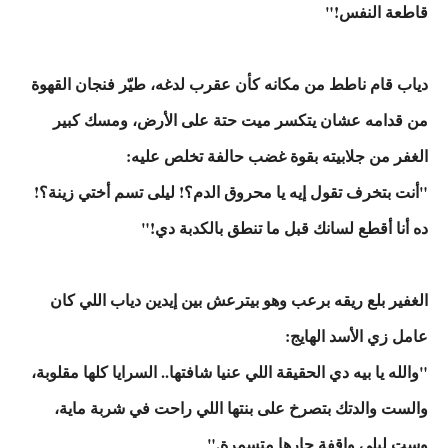
قاطعة النفس!"
دياب قام ناطط من مكانه كأن عقرب لدغه، طيّر فنجان القهوة
من قدامه عشان يتكسر ميت حتة على الأرض، ومسك كبير
الغفر من جلابيته بقوة غضب حالفة تخلص عليه:
"أنت بتخرف تقول إيه يا محروق الدم؟! ليلى تسم أختي زينة؟!
ده أنا أقطع لسانك قبل ما تنطق بالكدبة دي!"
الغفير بلع ريقه برعب وهو بيترعش بين إيدين دياب اللي كان
عامل زي الأسد الهايج:
"والله يا بيه دي الحقيقة اللي عنيا شافتها.. السرايا كلها مقلوبة،
والست والدتك بتصرخ على بنتها اللي راحت في شربة ماية،
وست ليلى واقفة جارها متسمرة."