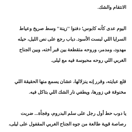
الانتقام والشك.
اليوم عدى كأنه كابوس؛ دفنوا "زينة" وسط صريخ وعياط
السرايا اللي لبست الأسود. دياب رجع على نص الليل، حيله
مهدود، ومدمر، وروحه متقطعة بين قبر أخته، وبين الجناح
الغربي اللي روحه محبوسة فيه مع ليلى.
قلع عبايته، وقرر إنه ينزلالها، عشان يسمع منها الحقيقة اللي
مخنوقة في زورها، ويطفي نار الشك اللي بتاكل فيه.
يا دوب حط أول رجل على سلم البدروم، وفجأة... ضربت
رصاصة قوية طالعة من جوه الجناح الغربي المقفول على ليلى،