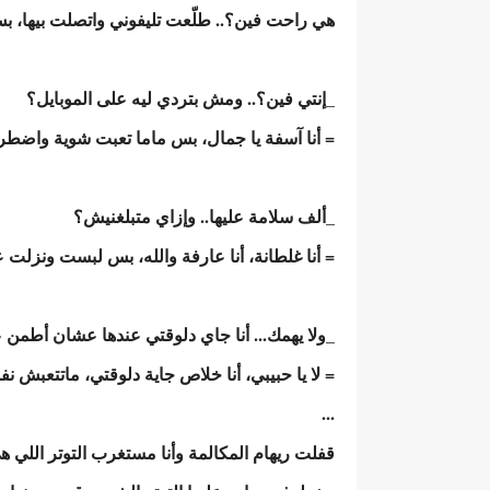
هي راحت فين؟.. طلّعت تليفوني واتصلت بيها، بس م
_إنتي فين؟.. ومش بتردي ليه على الموبايل؟
= أنا آسفة يا جمال، بس ماما تعبت شوية واضطري
_ألف سلامة عليها.. وإزاي متبلغنيش؟
= أنا غلطانة، أنا عارفة والله، بس لبست ونزلت
_ولا يهمك... أنا جاي دلوقتي عندها عشان أطمن ع
= لا يا حبيبي، أنا خلاص جاية دلوقتي، ماتتعبش 
...
قفلت ريهام المكالمة وأنا مستغرب التوتر اللي ه