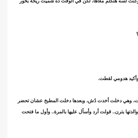
 وكنت لسه هتكلم معاها، لكن في الوقت ده شميت ريحة بخور
 وأكيد هدومي لقطت.
 وهي دخلت أخدت دُش، وبعدها دخلت المطبخ عشان تحضر
دتها بترن.. قولت أرد وأسأل عليها بالمرة.. وأول ما فتحت