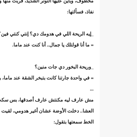
مخطوف، وباين عليها التوتر الشديد، قربت منها
نفاذ، فسألتها:
_إيه الريحة اللي في هدومك دي؟ إنتي كنتي فين؟
= ما أنا قولتلك يا جمال.. أنا كنت عند ماما.
_وريحة البخور دي جات منين؟
= في واحدة جارتنا كانت بتبخر الشقة عند ماما،
...
مش عارف ليه مكنتش عارف أصدقها، بس سكت،
العشا.. دخلت الأوضة عشان أغير هدومي، لقيت وال
الخط سمعتها بتقول: