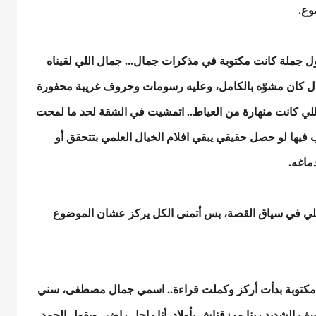
وع.
ول جملة كانت مكتوبة في مذكرات جمال... جمال اللي لقيناه
ال كان مشوّه بالكامل، وعليه رسومات وحروف غريبة محفورة
اللي كانت منهارة من العياط.. اتمشيت في الشقة لحد ما لمحت
يها لو حصل حقيقي يبقي افلام الخيال العلمي بتتحقق أو
ماغه.
تحكتلي في سياق القصة، بس أتمنى الكل يركز عشان الموضوع
 مكتوبة بدأت أركز وكملت قراءة.. اسمي جمال مصطفى، سني
ع الأسف الشديد ربنا مرزقناش بأولاد. أنا راجل راضي وبقول الحمد