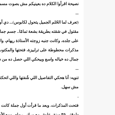
نصيحة اقرأوا الكلام ده بعينيكم مش بصوت مسم
...
(تعرف لما الحُلم الجميل يتحول لكابوس)... دي أ
مقتول في شقته بطريقة بشعة تمامًا.. جسم جم
على جلده، وكانت جنبه زوجته الأستاذة ريهام، و
مذكرات محطوطة على ترابيزة، فتحتها والمكتوب ف
جمال ده خياله واسع وبيحكي اللي حصل ده من د
...
تنويه: أنا هحكي التفاصيل اللي شُفتها واللي ا
مش سهل.
.
فتحت المذكرات، وبعد ما قرأت أول جملة كانت
دلوقتي ٣٥ سنة، عايش مع مراتي ريهام، وم