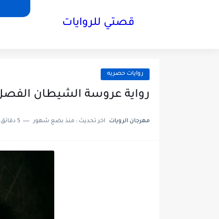
قصتي للروايات
روايات حصريه
رواية عروسة الشيطان الفصل الاول1بقلم محم
مهرجان الرويات
اخر تحديث :
منذ بضع شهور
5 دقائق للقراءة