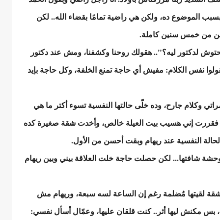
ه بسبب الموضوع ده، ولكن هي راضية تمامًا بقضاء الله.. لكن
ين من خمس سنين كاملة.
توش لدكتور ليه؟".. هقولك روحنا وكشفنا، ومش عند دكتور
ولوا نفس الكلام: مفيش أي حاجة تمنع الخلفة، وكل حاجة بإيد
راتي وكلام جارح، وده خلّى حالتها النفسية تسوء أكتر ما هي
 فقررت إني هسيب بيت العيلة خالص، وأخدت شقة صغيرة كده
الة النفسية عند ريهام وبقت أحسن من الأول.
شة شافتها... لكن حصلت حاجة خلت العلاقة بيني وبين ريهام
قة لقيتها مُضلمة رغم إن الساعة لسه سبعة، وريهام مش
، بس مكنش ليها أثر.. كنت قلقان عليها، وعمّال أسأل نفسي: