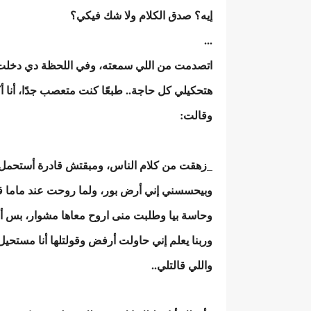
إيه؟ صدق الكلام ولا شك فيكي؟
...
اتصدمت من اللي سمعته، وفي اللحظة دي دخلت 
هتحكيلي كل حاجة.. طبعًا كنت متعصب جدًا، أنا أ
وقالت:
_زهقت من كلام الناس، ومبقتش قادرة أستحمل نظ
وبيحسسني إني أرض بور، ولما روحت عند ماما ق
وحاسة بيا وطلبت منى اروح معاها مشوار، بس أن
وربنا يعلم إني حاولت أرفض وقولتلها أنا مستح
واللي قالتلي..