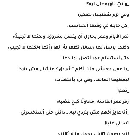
_وأنتِ ناويه على ايه؟!
وهي تزم شفتيها، بتفكير:
_كل حاجه في وقتها المناسب.
تمر الأيام وعمر يحاول أن يتصل بشروق، ولكنها لا تجيبهُ،
وكلما يرسل لها رسائل تظهر لهُ أنها رأتها ولكنها لا تجيب،
حتى أستسلم عمر أتصل بوالدها:
_يا عمى معلشي هات أكلم "شروق"؛ علشان مش بترد!
ليعطيها الهاتف، وهي ترد بأقتضاب:
_نعم!
زفر عمر أنفاسه، محاولًا كبح غضبه:
_أنا عايز أفهم مش بتردي ليه...دانتي حتى أستخسرتي
تسألي عليا!
لترد بصوت ثقيل، يحمل ما لا يُقال: