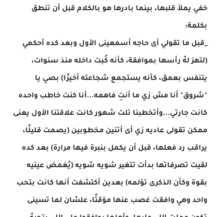
خفي يملأ قلبها، بينما بادرها هو بالكلام قبل أن تنطق
بكلمة:
_قبل ما تقولي أى حاجه أسمعينى الأول وبعد كده أحكمي
(لتهز لهُ رأسها بموافقة، كأنه كُبت داخله منذ سنوات،
يتنفس بعمق، كأنه يستجمع شجاعته أخيرًا) بصي يا
"شروق" أنا مش زي ما أنتِ فاهمه...أنا كنت خاطب واحده
كانت جارتي...وأتخطبنا تلت شهور كانت علاقتنا الأول يعنى
ممكن تقولى عاديه زي أى أتنين مخطوبين (يصمت قليلًا،
يراقب رد فعلها، قبل أن يكمل بنبرة فيها مرارة) بعد كده
لقيت تصرفاتها بدأت تتغير شويه شويه (يُغمض عينيه
بقوة وكأن الذكرى تؤلمه) بعدين أكتشفت أنها كانت بتحب
واحد وهي وافقت غصب عنها مؤقتًا، علشان لما تسينى