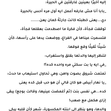
إليه أخيرًا بعينين غارقتين في الحيرة:
_بابا أنا مش عارفه أعمل ايه أول مره أحس بالحيرة
دي...يعنى خطبته كانت جارتهُ كمان يعن.......
توقفت فجأة، كأن فكرة ما اصطدمت بعقلها فجأة،
فتسمرت عيناها في الفراغ، ووضعت يدها على رأسها، كأن
شيئًا ثقيلًا وقع فوقها.
لتنظر إليها والدتها بقلق واستغراب:
_في ايه يا بت سكتي مره واحده كده؟!
تمتمت شروق بصوت واهن، وهي تحاول استيعاب ما حدث:
_يا نهار أبيض هو كان قالي أن هو حب قبل كده يعنى
كده...هي نفس بنت (ثم أغمضت عينيها، وقالت بوجع) يبقى
إزاى هكمل مع صعب!
والدها، وهو ينظر إلى ابنته المكسورة، شعر كأن قلبه يبكي