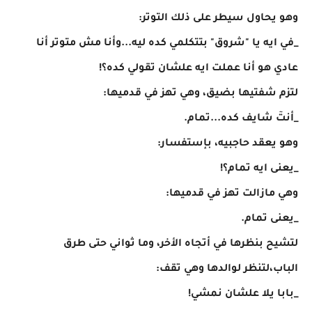
وهو يحاول سيطر على ذلك التوتر:
_في ايه يا "شروق" بتتكلمي كده ليه...وأنا مش متوتر أنا
عادي هو أنا عملت ايه علشان تقولي كده؟!
لتزم شفتيها بضيق، وهي تهز في قدميها:
_أنتٓ شايف كده...تمام.
وهو يعقد حاجبيه، بإستفسار:
_يعنى ايه تمام؟!
وهي مازالت تهز في قدميها:
_يعنى تمام.
لتشيح بنظرها في أتجاه الأخر، وما ثواني حتى طرق
الباب،لتنظر لوالدها وهي تقف:
_بابا يلا علشان نمشي!