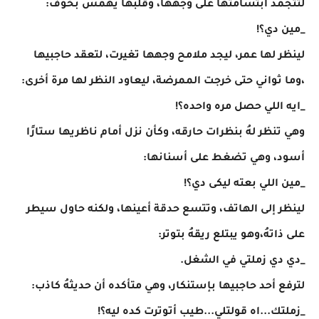
لتتجمد ابتسامتها على وجهها، وقلبها يهمس بخوف:
_مين دي؟!
لينظر لها عمر، ليجد ملامح وجهها تغيرت، لتعقد حاجبيها
،وما ثواني حتى خرجت الممرضة، ليعاود النظر لها مرة أخرى:
_ايه اللي حصل مره واحده؟!
وهي تنظر لهُ بنظرات حارقه، وكأن نزل أمام ناظريها ستارًا
أسود، وهي تضغط على أسنانها:
_مين اللي بعته ليكى دي؟!
لينظر إلى الهاتف، وتتسع حدقة أعينها، ولكنه حاول سيطر
على ذاتهُ،وهو يبتلع ريقهُ بتوتر:
_دي دي زملتي في الشغل.
لترفع أحد حاجبيها بإستنكار، وهي متأكده أن حديثهُ كاذب:
_زملتك...اه قولتلي...طيب أتوترت كده ليه؟!