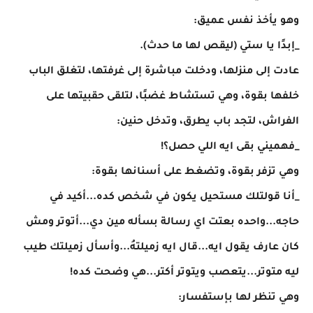
وهو يأخذ نفس عميق:
_إبدًا يا ستي (ليقص لها ما حدث).
عادت إلى منزلها، ودخلت مباشرة إلى غرفتها، لتغلق الباب
خلفها بقوة، وهي تستشاط غضبًا، لتلقى حقبيتها على
الفراش، لتجد باب يطرق، وتدخل حنين:
_فهميني بقى ايه اللي حصل؟!
وهي تزفر بقوة، وتضغط على أسنانها بقوة:
_أنا قولتلك مستحيل يكون في شخص كده...أكيد في
حاجه...واحده بعتت اي رسالة بسأله مين دي...أتوتر ومش
كان عارف يقول ايه...قال ايه زميلتهُ...وأسأل زميلتك طيب
ليه متوتر...يتعصب ويتوتر أكتر...هي وضحت كده!
وهي تنظر لها بإستفسار: