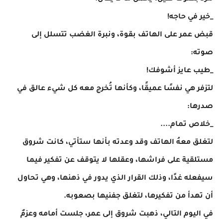
_خير في حاجه!
قبض عمر على الهاتف بقوة، ونبرة الغضب تتسلل إلى
صوته:
_طيب عايز أشوفك!
لتزفر هي نفسًا عميقًا، وكأنها تُخرج معه كل شيء عالق في
صدرها:
_خلاص تمام....
لتغلق معهُ الهاتف وقد وعدته بأنها ستأتي، كانت شروق
مستلقية على فراشها، وعقلها لا يتوقف عن تفكير فيما
سيفعله غدًا، وذلك القرار الذي يدور في ذهنها، وهي تحاول
أن تهدأ من تفكيرها، لتغلق جفنيها بصعوبه.
في اليوم التالي، ذهبت شروق إلى عمر، جلست أمامه وعزمٌ