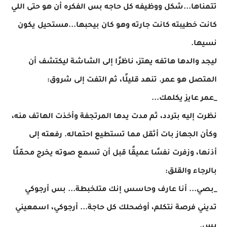
تتمناها...شكل ووظيفه كل حاجه بس الفكره أن هو حتى اللي
كانت خطيبته كانت جارته وهو كان بيحبها...مستحيل يكون
نسيها.
ليجد والدها هاتفه يهتز، ناظرًا إلى الشاشة ليكتشف أن
المتصل هو عمر. تنهد قليلًا، ثم التفت إلى شروق:
_عمر عايز يكلمك...
نظرت إليه بتردد، ثم مدت يدها المرتجفة وأخذت الهاتف منه،
وكأن الجهاز بات أثقل مما تستطيع احتماله. رفعته إلى
أذنها، وزفرت نفسًا عميقًا قبل أن تسمع صوته يخرج محمّلًا
بالرجاء والقلق:
_بصي... أنا عارف وحاسس إنك متلخبطة... بس أرجوكي
تديني فرصة نتكلم، أوضحلك كل حاجة... أرجوكي، اسمعيني
بس.