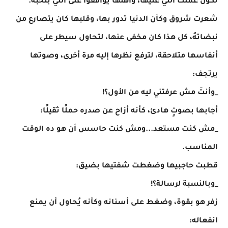
تكون عملت اللي عليها، وأهلها يوافقوا على اللي بتحبهُ.
شعرت شروق وكأن الدنيا تدور بها، وقلبها كان يتصارع من
نبضاتهُ، كل هذا كان مخفى عنها، لتحاول سيطر على
أنفاسها متلاحقة، لترفع نظرها إليه مرة أخرى، وصوتها
يرتجف:
_وأنتٓ مش عرفتني ليه من الأول؟!
أجابها بصوتٍ هادئ، كأنه أزاح عن صدره حملًا ثقيلًا:
_مش كنت مستعد...ومش كنت حاسس أن هو ده الوقت
المناسب.
قطبت حاجبيها وضغطت شفتيها بضيق:
_وبالنسبة لرسالة؟!
زفر هو بقوة، وضغط على أسنانه وكأنه يُحاول أن يمنع
انفعاله: