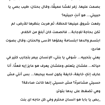
بصمت عليها. زفر نفسًا عميقًا، وقال بحنان: طيب بصي يا
حبيبتي... هو أنتِ حبيتيه؟
رفعت شروق عينيها للحظة، ثم هربت بنظرها للأرض، لم
تكن بحاجة للإجابة... فالصمت كان أبلغ من الكلام.
ابتسم والدها ابتسامة يملؤها الأسى والحنان، وقال بصوت
هادئ:
يعني بتحبيه... شوفي يا بنتي، الإنسان بيمر بتجارب كتير في
حياته... علشان يتعلم، وعلشان يعرف هو عايز إيه فعلًا. أنا
عارف إنكِ خايفة، خايفة يكون لسه بيحبها... بس أنتي مش
حسيتي مشاعرهُ؟ مش حسيتي إنها كانت صادقة؟
وهي تضغط على يدها بتوتر:
_بص يا بابا هو انسان محترم وفي كل حاجه اى بنت