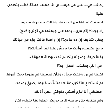
_كانت هي...بس هى عرفت أن أنا عملت حادثة كانت بتطمن
عليا!
اتسعت عيناها من الصدمة، وقالت بسخرية مريرة:
_لا بجد؟! (ثم مررت يدها على جبهتها في توتر واضح)
يعني شايف إن ده عادي؟! إن واحدة كانت جزء من حياتك
ترجع تكلمك، وأنت ما تردش عليا لما أسألك؟!
بقلة حيلة، وصوته ينكسر تحت وطأة الموقف:
_هي اللي بعتت... أعمل إيه؟!
لكنها لم ترد وقفت فجأة، وكأن قدميها لم تعودا تحت أمرها.
لم تستطع التفكير، عقلها مشتّت، قلبها يصرخ بصمت:
_معلشي أنا لازم أمشي دلوقتي...عن أذنك.
ولم تمنحه حتى فرصة للرد. خرجت، خطواتها ثقيلة، لكن