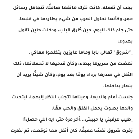
يجب أن تفعله. كانت تترك هاتفها صامتًا، تتجاهل رسائل
عمر، وكأنها تحاول الهرب من شيء يطاردها في قلبها.
حتى جاء ذلك اليوم، حين طُرق الباب، ودخلت حنين تقول
بهدوء:
_"شروق" تعالى بابا وماما عايزين يتكلموا معاكي.
نهضت من سريرها ببطء، وكأن قدميها لا تحملانها، ذلك
الثقل في صدرها يزداد يومًا بعد يوم، وكأن شيئًا يريد أن
ينهار بداخلها.
جلست أمام والديها، وعيناها تتجنب النظر إليهما، ليتحدث
والدها بصوت يحمل القلق والحب معًا:
_طيب عرفيني يا حبيبتى...أخر مرة حتى ايه اللي حصل؟!
زفرت شروق نفسًا عميقًا، كان أثقل مما توقعت، ثم نظرت