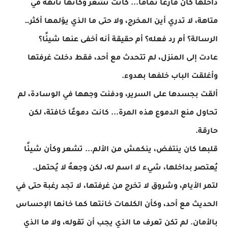
داخلها كان فارغًا تمامًا... كانت تشعر وكأنها تائهة في
متاهة، لا تدري أين المخرج، ولا حتى ما الذي يؤلمها أكثر…
الرسالة؟ أم رد فعله؟ أم حقيقة أنه أخفى عنها شيئًا؟
عادت إلى المنزل، لم تتحدث مع أحد، فقط دخلت غرفتها
وأغلقت الباب خلفها بهدوء.
ألقت بجسدها على السرير، ودفنت وجهها في الوسادة، لم
تحاول منع الدموع هذه المرة... كانت دموعًا خافتة، لكن
حارقة.
قلبها كان ينتفض، ينكمش من الألم... تشعر وكأن شيئًا
يُعتصر بداخلها، شيء لا اسم له، لكن وجعهُ لا يُحتمل.
لتمر الأيام، وشروق لا تخرج من غرفتها، لا تجد رغبة حتى في
الحديث مع أحد، وكأن الكلمات خانتها كما خانها الإحساس
بالأمان. لم تكن تعرف ما الذي يجب أن تقوله، ولا ما الذي