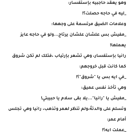
وهو يعقد حاجبيه بإستفسار:
_ليه في حاجه حصلت؟!
وعلامات الضيق مرتسمة على وجهها:
_مفيش بس علشان علشان يرتاح...ولو في حاجه عايز
يعملها!
رانيا بإستفسار، وهي تشعر بإرتياب ،فتلك لم تكن شروق
كما كانت قبل خروجهم:
_في ايه بس يا "شروق"؟!
وهي تأخذ نفس عميق:
_مفيش يا "رانيا"...يلا بقى سلام يا حبيبتي!
وتسلم على والدتهُ،ولم تنظر لعمر وتذهب، رانيا وهي تجلس
أمام عمر:
_عملت ايه؟!