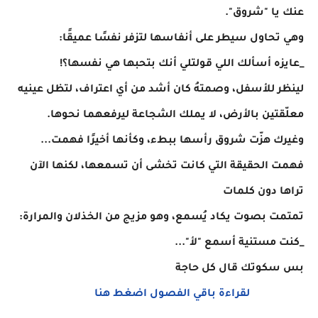
عنك يا "شروق".
وهي تحاول سيطر على أنفاسها لتزفر نفسًا عميقًا:
_عايزه أسألك اللي قولتلي أنك بتحبها هي نفسها؟!
لينظر للأسفل، وصمتهُ كان أشد من أي اعتراف، لتظل عينيه
معلّقتين بالأرض، لا يملك الشجاعة ليرفعهما نحوها.
وغيرك هزّت شروق رأسها ببطء، وكأنها أخيرًا فهمت...
فهمت الحقيقة التي كانت تخشى أن تسمعها، لكنها الآن
تراها دون كلمات
تمتمت بصوت يكاد يُسمع، وهو مزيج من الخذلان والمرارة:
_كنت مستنية أسمع "لأ"...
بس سكوتك قال كل حاجة
لقراءة باقي الفصول اضغط هنا