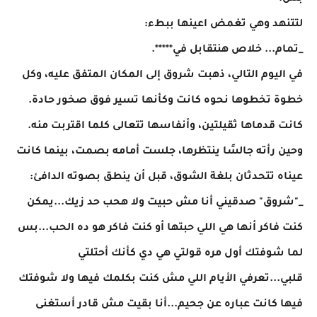
لتتنهد وهي تغمض اعينها ببطء:
_تمام... خلاص هنتقابل في*****.
في اليوم التالي، ذهبت شروق إلى المكان المتفق عليه، وكل
خطوة تخطوها نحوه كانت وكأنها تسير فوق صخور حادة.
كانت قدماها ثقيلتين، وأنفاسها تتعالى كلما اقتربت منه.
وحين رأته جالسًا ينتظرها، جلست أمامه بصمت، بينما كانت
عيناه تتحدثان بلغة الشوق، قبل أن ينطق بصوته الدافئ:
_"شروق" صدقيني أنا مش حبيت ولا هحب حد زيك...يمكن
كنت فاكر أنها هي اللي حبتها أو كنت فاكر هو ده الحب...بس
لما شوفتك أول مره قولتي هي دي كأنك أحتلتي
قلبي...تعرفي الأيام اللي مش كنت بكلمك فيها ولا شوفتك
فيها كانت عباره عن جحيم...أنا بقيت مش قادر أستغنى