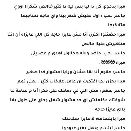
ميرا بدموع: كل دا ليا بس ليه دا كتير خاالص شكراا اووي
جاسر بحب : اولا مفيش شكر بينا واي حاجه تحتاجيها
هتلاقيها
ميرا حضنتوا اكترر: أنا مش عايزا حاجه كل اللي عايزاه أن انتا
متتغيرش علياا خالص
جاسر بحب: حاضر والله هحااول اهدي م عصبيتي
ميرا: 🥹🥹🥹.
جاسر: هقوم أنا بقا عشان وراياا مشوار كدا صغير
ميرا بحزن لما افتكرت أن عامل علاقات كتير : يعني تمم
جاسر بفهم : مش اللي في دماغك على فكرا أنا م ساعة ما
شوفتك مكلمتش اي حد مشوار شغل وجاي على طول يلاا
بااي عايزا حاجه
ميرا بابتسامه: لا عايزا سلامتك
جاسر ابتسم ودهل يغير هدوموا