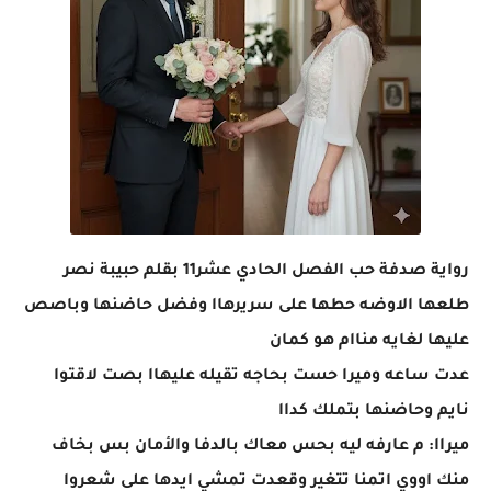
رواية صدفة حب الفصل الحادي عشر11 بقلم حبيبة نصر
طلعها الاوضه حطها على سريرهاا وفضل حاضنها وباصص
عليها لغايه مناام هو كمان
عدت ساعه وميرا حست بحاجه تقيله عليهاا بصت لاقتوا
نايم وحاضنها بتملك كداا
ميراا: م عارفه ليه بحس معاك بالدفا والأمان بس بخاف
منك اووي اتمنا تتغير وقعدت تمشي ايدها على شعروا