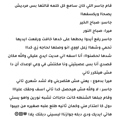
قام جاسر اللي كان سامع كل كلمه قالتها بس مرديش
يصحاا ويكسفهاا
جاسر: صباح الخير
ميرا: صباح النور
جاسر رفع أيدوا يحطها على خدها خافت ورفعت ايديها
تحمي وشهاا زعل اووي انو وصلها لحاجه زي كداا
شدها لحضنواا: أنا اسفه اني مديت ايدي عليكي والله مكان
قصدي أنا بس عصبتيني ونا مكنتش في وعي اوعدك أن دا
مش هيتكرر تاني
ميرا بدموع : يعني مش هتضربني ولا تشد شعري تاني
جاسر : لا والله مش هيحصل كدا تاني اسف وحقك عليااا
وقام جبلها الشنطه كانت حاجاات تشبه نورين واهو يستي
دول كا اعتذار مني وكمان ثانيه طلع علبه صغيره من جيبوا
هاتي ايديك ودي دبله جوازناا لبسيني دبلتك يلاا 🫶🏻😍