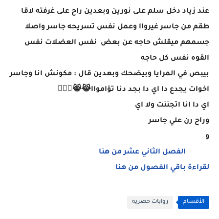
عند زياد دخل سلم على نورين وبعدين راح على غرفته لاقا
طقم من جاسر غيرواا وعمل نفس تسريحه جاسر واصلا
جسمهم ميقلش حاجه عن بعض نفس العضلات نفس
القوه نفس كل حاجه
بيبص في المرايا وبيضحك وبعدين قال : مكونش انا وجاسر
اخوات يجدع دا اي دا بجد دنا تؤامواا😹😹🤦🏻‍♀️
اي دا انا اتجننت ولا اي
وراح رن علي جاسر
و
الفصل الثاني عشر من هنا
لقراءة باقي الفصول من هنا
الأقسام
روايات حصريه