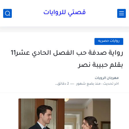
قصتي للروايات
روايات حصريه
رواية صدفة حب الفصل الحادي عشر11
بقلم حبيبة نصر
مهرجان الرويات
اخر تحديث :
منذ بضع شهور
2 دقائق للقراءة