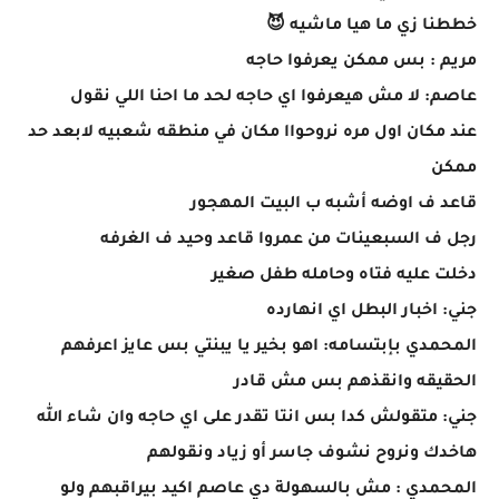
خططنا زي ما هيا ماشيه 😈
مريم : بس ممكن يعرفوا حاجه
عاصم: لا مش هيعرفوا اي حاجه لحد ما احنا اللي نقول
عند مكان اول مره نروحواا مكان في منطقه شعبيه لابعد حد
ممكن
قاعد ف اوضه أشبه ب البيت المهجور
رجل ف السبعينات من عمروا قاعد وحيد ف الغرفه
دخلت عليه فتاه وحامله طفل صغير
جني: اخبار البطل اي انهارده
المحمدي بإبتسامه: اهو بخير يا يبنتي بس عايز اعرفهم
الحقيقه وانقذهم بس مش قادر
جني: متقولش كدا بس انتا تقدر على اي حاجه وان شاء الله
هاخدك ونروح نشوف جاسر أو زياد ونقولهم
المحمدي : مش بالسهولة دي عاصم اكيد بيراقبهم ولو