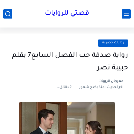
قصتي للروايات
روايات حصريه
رواية صدفة حب الفصل السابع7 بقلم
حبيبة نصر
مهرجان الرويات
اخر تحديث :
منذ بضع شهور
2 دقائق للقراءة