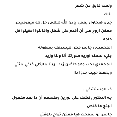
ولسه فايق من شهر
بااك
جني: هنحاول يعمي بإذن الله هتلاقي حل هو ميعرفنيش
ممكن اروح على أن أقدم على شغل واقابلوا احكيلوا كل
حاجه
المحمدي : جاسر مش هيسدقك بسهوله
جني: سهله اوريه صورتنا أنا ونتا وزيد
المحمدي بحب وهو حاضن زيد : ربنا يباركلي فيكي يبنتي
ويحفظ حبيب جدوا داا
ف المستشفي..
جه الدكتور وكشف على نورين وطمنهم أن دا بعد مفعول
البنج ما خلص
جاسر: لو سمحت هيا ممكن تروح دلوقتي