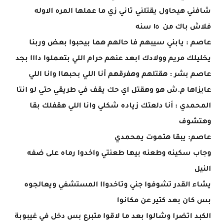
شافني هيحاول يقتلني تاني زي ما عملها المره الاوله
فلاش باك من ١٥ سنه
عاصم : يابني سيبهم فا حالهم هما بيحبوا بعض وربنا
يخليلك مريم وولادك ابعد عنهم حرام اللي بتعملوا دااا بجد
عاصم بشر : هقتلهم وهفرقهم أنا اللي بحبهاا وانا اللي
عايزاها م.ش هو وهقتل اي حك يقف في طريقي حتي لو انتا
المحمدي : أنا دلعتك زياده شكلي وانا اللي هقفلك بقا
وهتشوف
عاصم: يبقا هتموت يمحمدي
وجاب سكينه وطعنه بيها طعنتي واخدوا رماه على ضفه
النيل
يشاء القدر تشوفوا جني وتاخدواا المستشفي ويعالجوه
بس كان بعد كتير عن مكانوا
الكبد اتضرا وشالوا بعد ما لاقوا متبرع بس دخل في غيبوبة