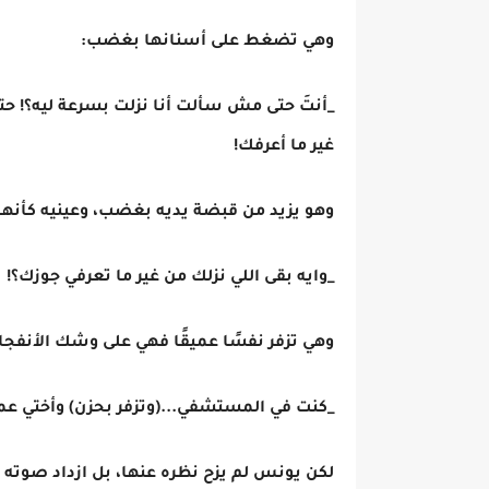
وهي تضغط على أسنانها بغضب:
_أنتَ حتى مش سألت أنا نزلت بسرعة ليه؟! ح
غير ما أعرفك!
وهو يزيد من قبضة يديه بغضب، وعينيه كأنها 
_وايه بقى اللي نزلك من غير ما تعرفي جوزك؟!
وهي تزفر نفسًا عميقًا فهي على وشك الأنفجا
_كنت في المستشفي...(وتزفر بحزن) وأختي عم
لكن يونس لم يزح نظره عنها، بل ازداد صوته ج