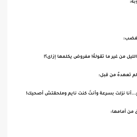
هُ:
بغضب:
الليل من غير ما تقولهُ! مفروض يكلمها إزاى؟!
م تعهدهُ من قبل:
رع...أنا نزلت بسرعة وأنتَ كنت نايم وملحقتش أصحيك!
ق من أمامها: