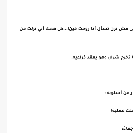
تى مش ترن تسأل أنا روحت فين!...كل همك أني نزلت من
تخرج شرار، وهو يعقد ذراعيه:
ر من أسلوبه:
لت عملية!
فاءً: