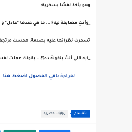
وهو يأخذ نفسًا بسخرية:
_وأنتِ مضايقة ليه؟!... ما هي عندها "عادل" و "
تسمرت نظراتها عليه بصدمة، همست مرتجف
_ايه اللي أنتَ بتقولهُ ده؟!... بقولك عملت نف
لقراءة باقي الفصول اضغط هنا
الأقسام
روايات حصريه