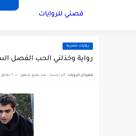
قصتي للروايات
روايات حصريه
رواية وخذلني الحب الفصل السادس عشر16والخير
مهرجان الرويات
اخر تحديث :
منذ بضع شهور
1 دقائق للقراءة