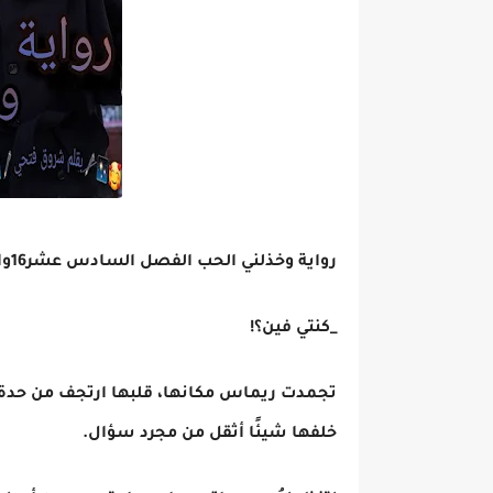
رواية وخذلني الحب الفصل السادس عشر16والخير بقلم شروق فتح
_كنتي فين؟!
تجمدت ريماس مكانها، قلبها ارتجف من حدة ن
خلفها شيئًا أثقل من مجرد سؤال.