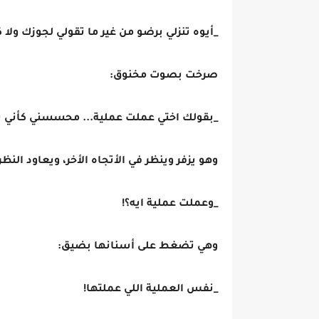
_أيوه تنزلي برضو من غير ما تقولي لجوزك ولا ك
صرخت بصوت مخنوق:
_بقولك اختي عملت عملية... محسسني كأني 
وهو يزفر وينظر في الأتجاه الأخر، ويعاود الن
_وعملت عملية ايه؟!
وهي تضغط على أسنانها بضيق:
_نفس العملية اللي عملتها!