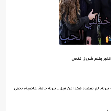
ي
برته. لم تعهده هكذا من قبل… نبرته جافة، غاضبة، تخفي