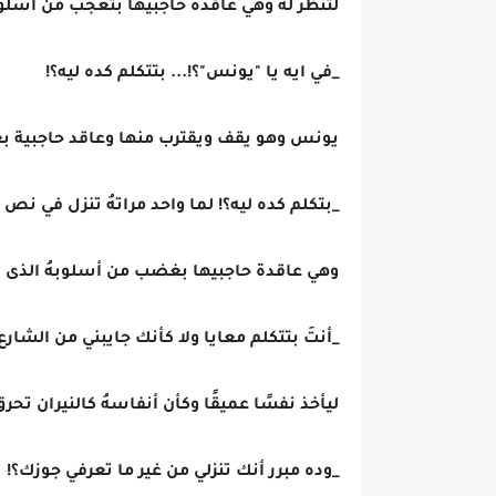
لتنظر لهُ وهي عاقده حاجبيها بتعجب من أسلوب
_في ايه يا "يونس"؟!... بتتكلم كده ليه؟!
يونس وهو يقف ويقترب منها وعاقد حاجبية 
_بتكلم كده ليه؟! لما واحد مراتهُ تنزل في نص 
وهي عاقدة حاجبيها بغضب من أسلوبهُ الذى ل
_أنتَ بتتكلم معايا ولا كأنك جايبني من الشا
ليأخذ نفسًا عميقًا وكأن أنفاسهُ كالنيران تحر
_وده مبرر أنك تنزلي من غير ما تعرفي جوزك؟!