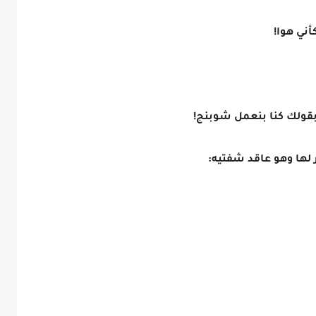
أني هوا!
بقولك كنا بنعمل شوبنج!
ظر لها وهو عاقد شفتيه: