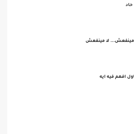
حاد
، مينفعش... لا مينفعش
ول افهم فيه ايه