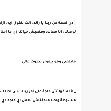
_ دي نعمة من ربنا يا رائد، انت بتقول ايه، 
لوحدك، انا معاك، وهنعيش حياتنا زي ما احنا
قاطعني وهو بيقول بصوت عالي
_ انا ماقولتش حاجة على امر ربنا، بس احنا لس
مبسوطة واحنا ملحقناش نعمل اي حاجه دي م