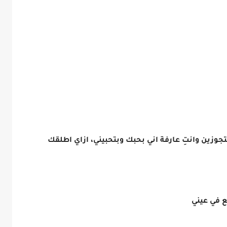
متجوزين وانتِ عارفة اني بحبك وبتحبيني، ازاي اطلقك
 في عيني