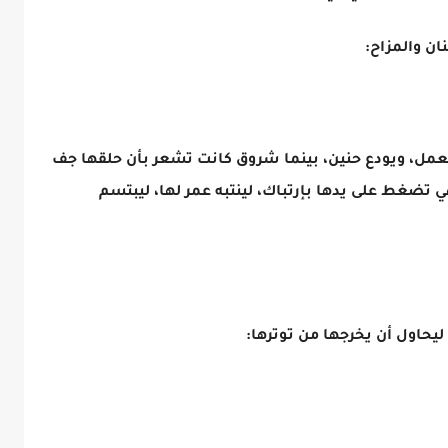
نان والمزاح:
 للعمل، ويودع حنين، بينما شروق كانت تشعر بأن حلقها جف
ي تضغط على يدها بإرتباك، لينتبه عمر لها، ليبتسم
ليحاول أن يخرجها من توترها: