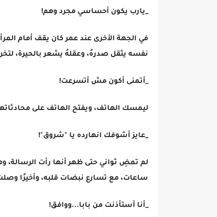
_يارب يكون أحساسي مجرد وهم!
في الجهة الأخرى عند عمر كان يقف أمام المر
نفسه يثقل صدرهُ، وعقلهُ يشعر بالحيرة، لتخ
_أتمنى أكون مش أتسرعت!
ليمسك الهاتف، ويفتح الهاتف على محادثاتها،
_عايز أشوفك انهارده يا "شروق"!
لم تمضِ ثواني حتى ظهر أنها رأت الرسالة، وهو
ساعات، مع تسارع نبضات قلبه، وأخيرًا وصل
_أنا أستأذنت من بابا...ووافق!