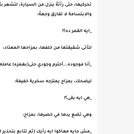
تحركيها، حتى رأتهُ ينزل من السيارة، لتشعر بأ
والابتسامة لا تفارق وجههُ:
_ايه القمر ده؟!
لتأتى شقيقتها من خلفها، بمزاحها المعتاد:
_أنا موجوده...أحترم وجودي حتى(بغمزه) عامله
ليضحك، بمزاح يمتزجه سخرية خفيفة:
_هي ايه بقى؟!
وهي تضع يدها في خصرها، بمزاح:
_مش جايه معاكوا ايه رأيك (ثم تتابع بتحذي