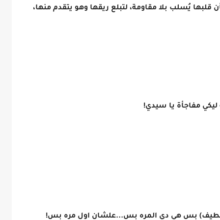
ن قلبها يُسلب بلا مقاومة، لتبلع ريقها وهو يتقدم منها،
 ليكي مفاجأة يا سيدي!
ر لطيف) بس هي دي المره بس...علشان اول مره بس!