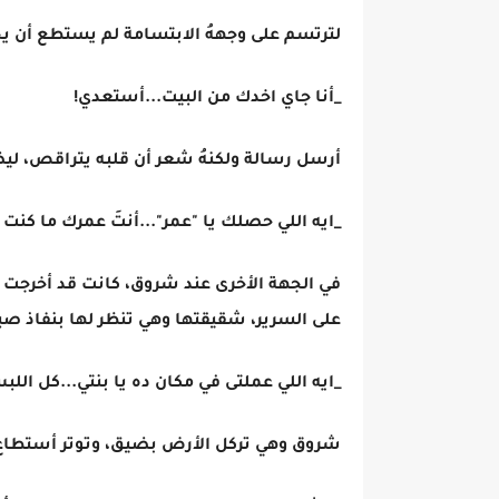
لترتسم على وجههُ الابتسامة لم يستطع أن يخ
_أنا جاي اخدك من البيت...أستعدي!
أرسل رسالة ولكنهُ شعر أن قلبه يتراقص، ليض
_ايه اللي حصلك يا "عمر"...أنتَ عمرك ما كنت 
في الجهة الأخرى عند شروق، كانت قد أخرجت 
على السرير، شقيقتها وهي تنظر لها بنفاذ صب
_ايه اللي عملتى في مكان ده يا بنتي...كل ال
شروق وهي تركل الأرض بضيق، وتوتر أستطاع 