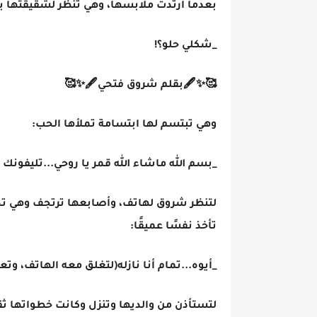
بعدما أرتدت ملابسها، وهي تنظر لشقيقتها بت
_شكلي حلو؟!
🥰✨🖋بقلم شروق فتحي🖋✨🥰
وهي تبتسم لها ابتسامة تملأها الحب:
_بسم الله ماشاء الله قمر يا روحي...تليفونك 
لتنظر شروق لهاتف، وأصابعها ترتجف وهي تحمل
تأخذ نفسًا عميقًا:
_أيوه...تمام أنا نازله(لتغلق معه الهاتف، وت
لتستأذن من والديها وتنزل وكانت خطواتها ثقي