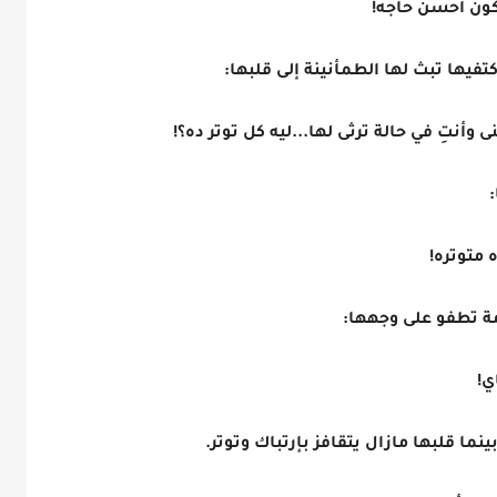
كون أحسن حاجه!
يها تبث لها الطمأنينة إلى قلبها:
وأنتِ في حالة ترثى لها...ليه كل توتر ده؟!
:
 متوتره!
مة تطفو على وجهها:
اي!
ا قلبها مازال يتقافز بإرتباك وتوتر.