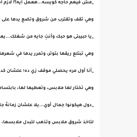
_مش فيهم حاجه كويسه...هعمل ايه؟! لازم أ
وهي تقف وتقترب من شروق وتضع يدها على كتف
_يا حبيبتى هو حبك وأنتِ جايه من شغلك...يعنى 
وهي تبتلع ريقها بتوتر، وتمرر يدها في شعرها
_أنا أول مره يحصلي موقف زي ده؛ علشان كده
وهي تختار لها ملابس، وتعطيها لها، بابتسا
_دول هيكونوا جمال أوي...يلا علشان زمانهُ ج
لتاخذ شروق ملابس وتذهب لتبدل ملابسها، بينم