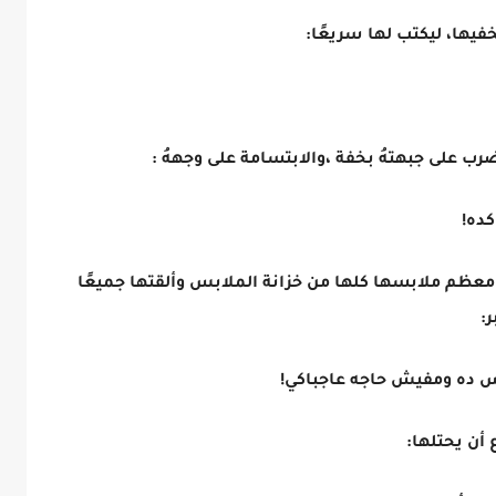
فيها، ليكتب لها سريعًا:
رب على جبهتهُ بخفة ،والابتسامة على وجههُ :
كده!
معظم ملابسها كلها من خزانة الملابس وألقتها جميعًا
ر:
لبس ده ومفيش حاجه عاجباكي!
أن يحتلها: