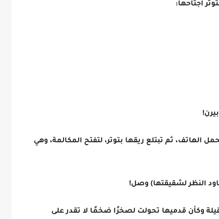
وتر أجتاحها:
بيرن!
 الهاتف، ثم تبتلع ريقها بتوتر، لتفتح المكالمة، وهي
عاود النظر لشقيقتها) وصل!
لة وكأن قدميها تحولت لصخرًا ضخمًا لا تقدر على