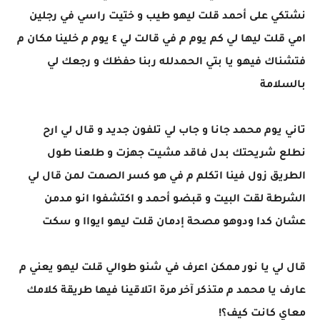
نشتكي على أحمد قلت ليهو طيب و ختيت راسي في رجلين
امي قلت ليها لي كم يوم م في قالت لي ٤ يوم م خلينا مكان م
فتشناك فيهو يا بتي الحمدلله ربنا حفظك و رجعك لي
بالسلامة
تاني يوم محمد جانا و جاب لي تلفون جديد و قال لي ارح
نطلع شريحتك بدل فاقد مشيت جهزت و طلعنا طول
الطريق زول فينا اتكلم م في هو كسر الصمت لمن قال لي
الشرطة لقت البيت و قبضو أحمد و اكتشفوا انو مدمن
عشان كدا ودوهو مصحة إدمان قلت ليهو ايواا و سكت
قال لي يا نور ممكن اعرف في شنو طوالي قلت ليهو يعني م
عارف يا محمد م متذكر آخر مرة اتلاقينا فيها طريقة كلامك
معاي كانت كيف؟!