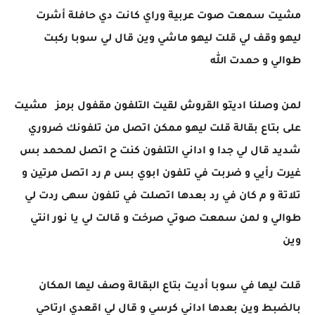
مشيت سمعت صوت عربية وراي كانت دي حافلة أشرت
ليهو وقف لي قلت ليهو ماشي وين قال لي سوبا ركبت
طوالي و حمدت الله
لمن وصلنا اديتو القروش لقيت التلفون مقفول برمز مشيت
على بتاع بقالة قلت ليهو ممكن اتصل من تلفونك ضروري
شديد قال لي جدا و اداني التلفون كنت ح اتصل لمحمد بس
غيرت رأيي و ضربت في تلفون ابوي بس م رد اتصل مرتين و
تلاتة و م كان في رد بعدها اتصلت في تلفون سهى ردت لي
طوالي و لمن سمعت صوتي صرخت و قالت لي يا نور انتي
وين
قلت ليها في سوبا أديت بتاع البقالة وصف ليها المكان
بالضبط وين بعدها اداني كرسي و قال لي اقعدي ارتاحي