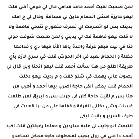
لمن صحيت لقيت أحمد قاعد قدامي قال لي قومي أكلي قلت
ليهو عايزة امشي الحمام عاين لي مسافة وقال لي ح افك
يدينك بس لو اتصرفت اي تصرف متهور ح تندمي فاهمة ولا
لا قلت ليهو فاهمة فك لي يديني و لمن طلعت شوفت حولي
كنا في بيت فيهو غرفة واحدة ياها الأنا فيها دي و قدامها
مظلة و الحمام بعيد في آخر الحوش قلت في سري لازم بأي
طريقة اطلع من هنا سألت أحمد قلت ليهو انحنا وين قال لي
بصوت عالي يهمك في شنو خفت و م رديت ليهو دخلت
الحمام قلت يمكن القى حاجة اضرب بيها أحمد و أهرب من
هنا بس م لقيت حاجة كان في جردل بس و ابريق لمن طلعت
غسلت وشي دخلني الغرفة و قفلها علي من برا قعدت في
طرف السرير و بقيت ابكي
انتبهت انو جايب لي علبة ساردين و معاها رغيفتين قلت اكيد
أحمد دا غبي في زول بجيب لمخطوف حاجة ممكن تساعدو