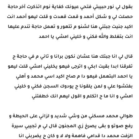
بقول لي نور حبيبتي فتحي عيونك كفاية نوم اتذكرت آخر حاجة
حصلت لي و شكل أحمد و قمت قعدت و قلت ليهو أحمد انت
اكيد جنيت جبتني هنا لشنو م تتهور و تعمل حاجة تندم عليها
انت بتغلط والله فكني و خليني امشي يا احمد
قال لي انا جبتك هنا عشان نكون برانا و تاني م في حاجة ح
تفرقنا ابدا بقيت ابكي و اترجى فيهو يخليني امشي قلت ليهو
يا احمد البتعمل فيهو دا م صاح اكيد اسي محمد و أهلي
بفتشوا علي و لمن يلقونا ح يودوك السجن فكني و خليني
امشي و انا ما ح اتكلم و اقول ليهم انك خطفتني
طوالي محمد مسكني من وشي شديد و لزاني على الحيطة و
رفع صوتو و بقى يصرخ زي المجنون قال لي م تجيبي سيرة
الزفت محمد دا قدامي فاهمة ولا لا و كان ح يضربني انا