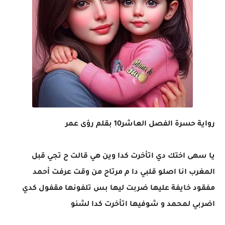
رواية حسرة الفصل العاشر10 بقلم رؤى عمر
​‏​​‏​​‏​​‏​​‏​​‏​​‏​​‏​​‏​​‏​​‏​​‏​​‏​​‏​​‏​​‏​​‏ ​​‏​​‏​​‏​​‏​​‏​​ ​​‏​​‏​​‏​​‏​​‏​​‏​​‏​​‏​​‏​​‏​​‏​​‏​​‏​​‏​​‏​​‏​​ ‏​​‏​​‏​​‏​​‏​​‏​​‏​​‏​​‏​​‏​​‏​​‏​​‏​​‏​​‏​​‏​​‏​ ​‏​​‏​​‏​​‏​​‏​​‏​​‏​​‏​​‏​​‏​​‏​​‏​​‏​​‏​​‏​​‏​​‏ ​​‏​​‏​​‏​​‏​​‏​​‏​​‏​​‏​​‏​​‏​​‏​​‏​​‏​​‏​​‏​​‏​​ ‏​​‏​​‏​​‏​​‏​​‏​​‏​​‏​​‏​​‏​​‏​​‏​​‏​​‏​​‏​​‏​​‏​ ​‏​​‏​​‏​​‏​​‏​​‏​​‏​​‏​​‏​​‏​​‏​​‏​​‏​​‏​​‏​​‏​​‏ ​​‏​​‏​​‏​​‏​​‏​​‏​​‏​​‏​​‏​​‏​​‏​​‏​​‏​​‏​​‏​​‏​​ ‏​​‏​​‏​​‏​​‏​​‏​​‏​​‏​​‏​​‏​​‏​​‏​​‏​​‏​​‏​​‏​​‏​ ​‏​​‏​​‏​​‏​​‏​​‏​​‏​​​​‏​​‏​​‏​​‏​​‏​​‏​​‏​​‏​​‏​​‏​​‏​​‏​​‏​​‏​​‏​​‏​​ ‏​​‏​​‏​​‏​​‏​​‏​​‏​​‏​​‏​​‏​​‏​​‏​​‏​​‏​​‏​​‏​​‏​ ​‏​​‏​​‏​​‏​​‏​​‏​​‏​​‏​​‏​​‏​​‏​​‏​​‏​​‏​​‏​​‏​​‏ ​​‏​​‏​​‏​​‏​​‏​​‏​​‏​​‏​​‏​​‏​​‏​​‏​​‏​​‏​​‏​​‏​​ ‏​​‏​​‏​​‏​​‏​​‏​​ ​​‏​​‏​​‏​​‏​​‏​​‏​​‏​​‏​​‏​​‏​​‏​​‏​​‏​​‏​​‏​​‏​​ ‏​​‏​​‏​​‏​​‏​​‏​​‏​​‏​​‏​​‏​​‏​​‏​​‏​​‏​​‏​​‏​​‏​ ​‏​​‏​​‏​​‏​​‏​​‏​​‏​​‏​​‏​​‏​​‏​​‏​​‏​​‏​​‏​​‏​​‏ ​​‏​​‏​​‏​​‏​​‏​​‏​​‏​​‏​​‏​​‏​​‏​​‏​​‏​​‏​​‏​​‏​​ ‏​​‏​​‏​​‏​​‏​​‏​​ ​​‏​​‏​​‏​​‏​​‏​​‏​​‏​​‏​​‏​​‏​​‏​​‏​​‏​​‏​​‏​​‏​​ ‏​​‏​​‏​​‏​​‏​​‏​​‏​​‏​​‏​​‏​​‏​​‏​​‏​​‏​​‏​​‏​​‏​ ​‏​​‏​​‏​​‏​​‏​​‏​​‏​​‏​​‏​​‏​​‏​​‏​​‏​​‏​​‏​​‏​​‏ ​​‏​​‏​​‏​​‏​​‏​​‏​​‏​​‏​​‏​​‏​‏​​‏​​‏​​‏​​‏​​
يا سهى اختك دي اتأخرت كدا وين هي قالت ح تجي قبل
المغرب انا اصلو قلبي دا م مرتاح من وقت عرفت أحمد
مفقود خايفة عليها ضربت ليها بس تلفونها مقفول كدي
اضربي لمحمد و شوفيها اتأخرت كدا لشنو