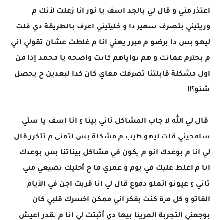
اعتذر مني و قال لي بالجد اسف يا نور انا زعلت لأنك م
وريتيني بتصرف سهير دا و خليتيني اعرف بالطريقة دي قلت
ليهو بس دا برضو م مبرر يعني انا م غلطت عشان تقولي اني
م بحترم عماتك و هم نواياهم كانت واضحة يا محمد إذا من
اول مشكلة قابلتنا تصرفك معاي كان كدا لبعدين ح يحصل
شنو؟!!
قال لي الله لا جاب المشاكل تاني بينا و انا اسف يا ستي
سامحيني قلت ليهو طيب م مشكلة بس اتمنى م تتكرر قال
لي انا م بوعدك انو م يكون في مشاكل بيناتنا بس بوعدك
انا م اغلط عليك في يوم و عمري ما ح أخليك تضيعي مني
تاني و عيونو اتملو دموع قال لي انا قربت اجن في الأيام
الفاتو و كل مرة كنت بفكر اني ممكن اخسرك قلبي كان
بوجعني التجربة المرينا بيها دي أثبتت لي انا م بقدر اعيش