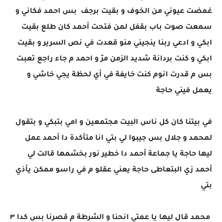
غمضت عيوني من الخوف و بقيت برجف بس احمد فكاني و
سمعت صوت باب بقفل لمن فتحت أحمد كان طلع بقيت
ابكي و ادعي ربنا ينجيني منو قعدت في نص السرير و بقيت
ابكي و كنت بردانة شديد الزمن مرّ و احمد م جاء راجع تعبت
بس م قدرت انوم كنت خايفة في أي لحظة يجي خاشي و
يعمل فيني حاجة
في بيتنا كان كل ناس البيت مجتمعين و امي بتبكي و بتقول
لمحمد و جلال بس جيبوا لي بتي انا متأكدة دا أحمد عمل
ليها حاجة يا جماعة أحمد دا خطير نور بخشمها قالت لي
أحمد زي البتعاطى حاجة يعني عقلو م في راسو ممكن يأذي
بتي
محمد قال ليها يا عمتي انحنا و الشرطة م قصرنا بس كدا ٣