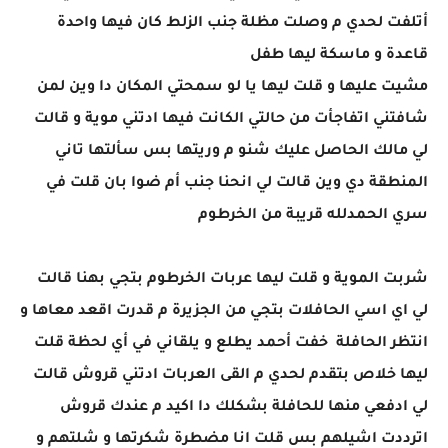
أتلفت لحدي م وصلت مظلة جنب الزلط كان فيها واحدة
قاعدة و ماسكة ليها طفل
مشيت عليها و قلت ليها يا لو سمحتي المكان دا وين لمن
شافتني اتفاجأت من حالتي الكانت فيها ادتني موية و قالت
لي مالك الحاصل عليك شنو م وريتها بس سألتها تاني
المنطقة دي وين قالت لي انحنا جنب أم ضوا بان قلت في
سري الحمدلله قريبة من الخرطوم
شربت الموية و قلت ليها عربات الخرطوم بتجي بهنا قالت
لي اي اسي الحافلات بتجي من الجزيرة م قدرت اقعد معاها و
انتظر الحافلة خفت أحمد يطلع و يلقاني في أي لحظة قلت
ليها خلاص بتقدم لحدي م القى العربات ادتني قروش قالت
لي ادفعي منها للحافلة بشكلك دا اكيد م عندك قروش
اترددت اشيلهم بس قلت انا مضطرة شكرتها و شلتهم و