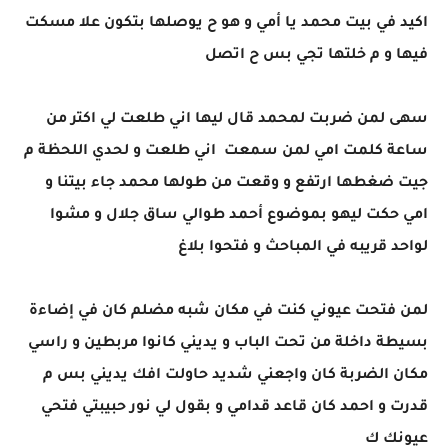
اكيد في بيت محمد يا أمي و هو ح يوصلها بتكون علا مسكت
فيها و م خلتها تجي بس ح اتصل
سهى لمن ضربت لمحمد قال ليها اني طلعت لي اكتر من
ساعة كلمت امي لمن سمعت اني طلعت و لحدي اللحظة م
جيت ضغطها ارتفع و وقعت من طولها محمد جاء بيتنا و
امي حكت ليهو بموضوع أحمد طوالي ساق جلال و مشوا
لواحد قريبه في المباحث و فتحوا بلاغ
لمن فتحت عيوني كنت في مكان شبه مضلم كان في إضاءة
بسيطة داخلة من تحت الباب و يديني كانوا مربطين و راسي
مكان الضربة كان واجعني شديد حاولت افك يديني بس م
قدرت و احمد كان قاعد قدامي و بقول لي نور حبيبتي فتحي
عيونك ك