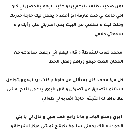
لمن صحيت طلعت ليهم برا و حكيت ليهم بالحصل لي كلو
امي قالت لي كنت عارفة انو أحمد ح يعمل ليك حاجة حذرتك
وقلت ليك م تطلعي من البيت بس اصريتي على رأيك و م
سمعتي كلامي
محمد ضرب للشرطة و قال ليهم اني رجعت سألوهو من
المكان الكنت فيهو وراهم وقفل الخط
كل مرة محمد كان بسألني من حاجة م كنت برد ليهو ويتجاهل
اسئلتو اتضايق من تصرفي و قال لأبوي يا عمي انا ح امشي
علا براها لو احتجتوا حاجة اضربو لي طوالي
ابوي وصلو الباب و جانا راجع قعد جنبي و قال لي يا بتي
الحمدلله انك رجعتي سالمة بكرة ح نمشي مركز الشرطة و