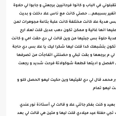
بلوني في الباب و كانوا فرحانيين برجعتي و جابوا لي حلاوة
 اتغير بسببهم... حصتي كانت مع ناس علا دخلت و بديت
بس هدية علا كانت مختلفة كانت علبة بتاعة مجوهرات لمن
ليها انها غالية و ممكن تكون دهب عديل قلت لعلا ارح
هدية حلوة بس جبتيها من وين قالت لي دي حقت امي و كانت
ح تكون بتشبهك كدا قلت ليها شكرا ليك يا علا بس دي حاجة
 لي م برجعها و بقت تبكي و حضنتني اتفاجأت من تصرفها
 الفصل و اديتها قطعة شوكولاتة فرحت شديد و رجعت
محمد قال لي دي لقيتيها وين حكيت ليهو الحصل كلو و
لت ليهو تمام
 و كنت بفكر جاتني علا و قالت لي أستاذة نور عندي
جي حفلة عيد ميلادي قلت ليها و متين هي قالت لي بعد