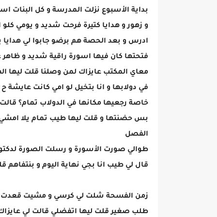
بداية الأسبوع نزلت المدرسة و كل البنات استق
و زهور و هدايا كتيرة فرحت شديد و يومي كلو
ادرس و بعد الحصة هم برضو جابوا لي هدايا 
فتحتها كان فيها اسورة راقية شديد و ظاهر ع
معاي المكتب عايزاك لمن وصلنا قلت ليها ال
في دولابها و انا بتخيل لو امي كانت عايشة 
خاصة رجعيها مكانها في الدولاب تمام؟ قالت
بس حضنتها و قلت ليها طيب تمام يلا امشي
الفصل
طوالي صورت الأسورة و رسلت الصورة لدكتور 
قال لي طيب انا بجي نهاية اليوم و بنتفاهم ق
زمن الفسحة شلت لي كرسي و مشيت قعدت بعيد
طلب صغير قلت ليها اتفضلي قالت لي عايزاك ت