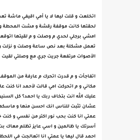
اتخلعت و قلت ليها لا يا أمي اقيفي ماشة 
لحقتها كانت موقفة رقشة و مشت المحطة و
امشي برجلي لحدي م وصلت و م لقيتها اتوقعت
تعمل مشكلة بعد نص ساعة وصلت و نزلت و ان
الأصوات مرتفعة جريت جري مع وصلتي لقيت 
اتفاجأت و م قدرت اتحرك م عارفة من الموقف
مكاني و م اتحركت امي قالت لأحمد انا كنت ع
عليك الله انت بتخاف ربك يا احمد؟ كل السن
عشان تثبت للناس انك احسن منها و ماسكها و
عمتي انا كنت بحب نور اكتر من نفسي و كنت خ
أسرتك يا ظالمين و اسي عايز تظلم معاك ب
احمد قال ليها يا عمتي انا اتعالجت في الل