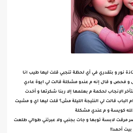
و بصحة كويسة يا أستاذة نور و بتقدري في أي لحظة تنجبي قلت ليها طيب انا
 زوجي مشى و فحص و قال إنه م عندو مشكلة قالت لي ايوة عادي
ر الإنجاب لحكمة م بعلمها إلا ربنا شكرتها و أخدت
م الباب قالت لي النتيجة الليلة مش؟ قلت ليها اي و مشيت
دلله كويسة و م عندي مشكلة
ر مرقت لابسة توبها و جات بجنبي ولا عبرتني طوالي طلعت
بيت أحمد!!