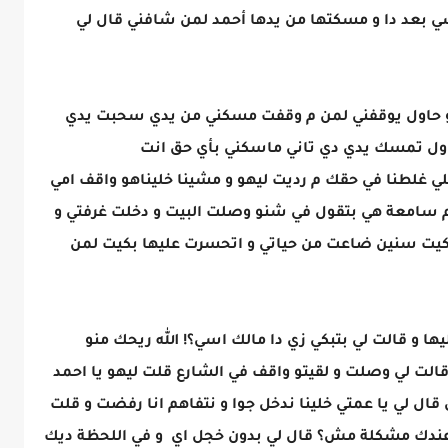
 بعد دا و مسكتها من يدها أحمد لمن شافني قال لي
و حاول يوقفني لمن م وقفت مسكني من يدي سحبت يدي
حاول تمسك يدي دي تاني ماسكني بأي حق انت
هلي غلطنا في حقك م رديت ليهو و مشينا خليناهو واقف امي
 سامعة هي بتقول في شنو وصلت البيت و دخلت غرفتي و
 بكيت سنين ضاعت من حياتي و اتحسرت عليها بكيت لمن
ا و قالت لي بتبكي زي دا مالك اسي؟! الله ريحك منو
الت لي وصلت و لقيتو واقف في الشارع قلت ليهو يا احمد
ال لي يا عمتي خلينا ندخل جوا و نتفاهم انا رفضت و قلت
 عندك مشكلة مش؟ قال لي بدون خجل اي و في اللحظة ديك