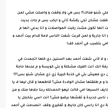
تعملي شنو هناك؟! بس هي ولا وقفت و واصلت مشي لمن
قفت عشان تجي رقشة تاني و اركب بس م جات بديت
 انها تكون مشت ركبت المواصلات و انا بدعي انها م
ا جارية و لمن قربت شفت الناس لامة قدام بيت أحمد و
امي بتضرب في أحمد كف!
 و لا لأني شفت أحمد بعد السنين دي كلها اتجمدت في
ارفة انك انت الفيك مشكلة و بتي كويسة و م عندها حاجة
ين دي معيش بتي في كذبة كبيرة زي ذي عشان شنو بس؟؟!
 م طلقتها عشان الولادة مش؟ قاطعها و قال ليها لا يا
ايف اخسرها امي قالت ليهو الحمدلله ربنا حلاها منك و من
ت ناس جديدة و تغشها برضو مش؟ انت اسي بتخجل يا
حظة دي انا راسي كان جايط و تفكيري وقف انصدمت في أحمد