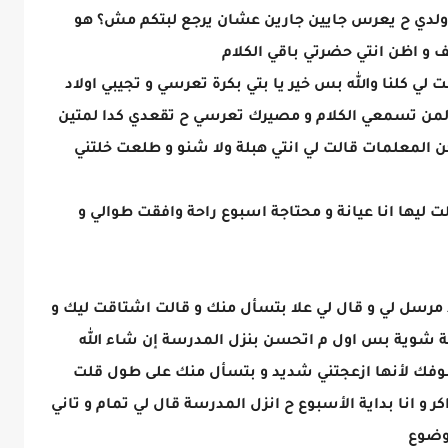
ولدي ح يعرس جايين جارين عشان يرجع لبتكم مش؟ هو
ف و اظن انتي حضرتي باقي الكلام
لي كلنا والله بس خير يا بتي بكرة تعرسي و تجيبي اولاد
لت لمن تسمعي الكلام و مصيرك تعرسي ح تقعدي كدا لمتين
 المعلمات قالت لي انتي هبلة ولا شنو و طلعت خلتني
يها انا عيانة و محتاجة اسبوع راحة وافقت طوالي و
مرسل لي و قال لي علا بتسأل منك و قالت اشتاقت ليك و
نة شوية بس اول م اتحسن بنزل المدرسة إن شاء الله
وفك لأنها ازعجتني شديد و بتسأل منك على طول قلت
ر و انا بداية الأسبوع ح انزل المدرسة قال لي تمام و تاني
وضوع