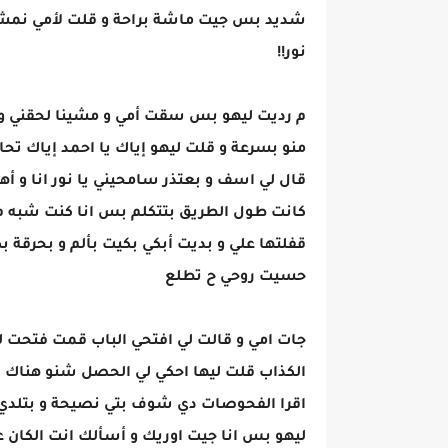
شديد بس جيت ماشة براحة و قلت لأمي نمشي
نور!!
م رديت ليهو بس سقت أمي و مشينا لحقني 
منو بسرعة و قلت ليهو إياك يا احمد إياك ت
قال لي اسف و بعتذر سامحيني يا نور انا و أ
كانت طول الطريق بتتكلم بس انا كنت شبه م
قفلتها علي و بديت أبكي بكيت بألم و بحرقة
حسيت روحي ح تطلع
جات امي و قالت لي افتحي الباب قمت فتحت ليه
الكذاب قلت ليها احكي لي الحصل شنو هناك ق
اقرا الفحوصات دي شوف بتي نصيحة و بتلدي ق
ليهو بس انا جيت اوريك و أسألك انت الكان