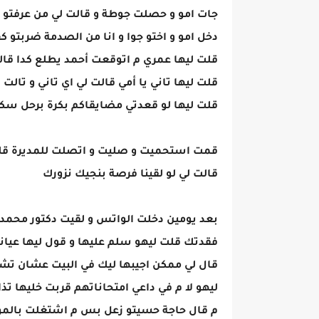
جات امو و حصلت جوطة و قالت لي من عرفتو 
دخل امو و اختو جوا و انا من الصدمة ضربتو ك
قلت ليها عمري م اتوقعت أحمد يطلع كدا قالت 
قلت ليها تاني يا أمي قالت لي اي تاني و تا
قلت ليها لو قعدتي مضايقاكم بكرة برحل سكن
قمت استحميت و صليت و اتصلت للمديرة قلت ل
قالت لي لو لقينا فرصة بنجيك نزورك
بعد يومين دخلت الواتس و لقيت دكتور محمد 
فقدتك قلت ليهو سلم عليها و قول ليها عيا
قال لي ممكن اجيبها ليك في البيت عشان تش
ليهو لا م في داعي امتحاناتهم قربت خليها تذاك
م قال حاجة حسيتو زعل بس م اشتغلت بالم