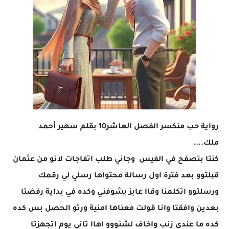
رواية حب منكسر الفصل العاشر10 بقلم سهير أحمد
ملك....
كنتا بتصفح في الفيس وجاني طلب اتفاجات لانو من عثمان
قبلتوو بعد فترة اول رسالة محتواها رسلي لي رقمك
ورسلتوو اتكلمنا وقاا عايز يشوفني وكده في بداية رفضتا
بعدين وافقتا وانا قولت معناها امنية ورتو الحصل بس كده
كده ما عندي زنب واخاف لشنووو اهاا تاني يوم اتجهزتا