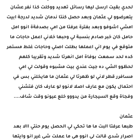
لحدي بقيت ارسل ليها رسائل تهديد ووكلت كذا نفر عشان
يتعرضوو لي عثمان وبعد حصل كنتا ندمان شديد لدرجة ابيت
امشي اشوفو وبعد بفترة عرفتا من امي بصدفةة انوو امل
حامل كان خبر صادم بنسبة لي وحبها خلاني اعمل حاجات ما
متوقع في يوم اني اعملها بطلت اصلي وحاجات غلط مستمر
كده لحد سمعت بوفاة امل انهرتا شديد وتقريبا كلهم
لحظوو الشي ده جيت عندي بيت مشبوه وقولت لي امي
مسافرر قطر لاني لو ظهرتا لي عثمان ما هايخلني بس في
احتمال يكون مع عارف اصلا لانوو لو عارف كان فتشني
وفجاة وقع السيجارة من يدووو خلع عيونو وقت شاف....
عثمان
طبعا عرفتا البت ما ها تحكي لي الحصل يوم حنتي االا بعد
اصرار شدي قالت لي انوو هي ما عملت شي غير انو وايتها