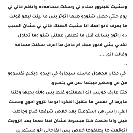
ومشيت لقيتووو سلام لي وسكت مسافةةة واتكلم قالي لي
يوم حنتي حصل شنووو طبعا اتوتر بس ما بينت ليهو قولت
ما بعرف لانو اصلا انا مشيت الحنتك قالي لي عشان السبب
ده زاتوو بسالك قبل ما تطلعي عملتي شنو وما تحاول
تكذبي بشي لانوو عجلا ام عاجل ها اعرف سكتت مسافة
وقالت انو......
..
في مكان مجهول ماسك سيجارة في ايدوو وبكلم نفسووو
من هي وصغير حبيتها بس هي بتحبوو.
كنتا عارف كويس انو العملتوو غلط بس والله بحبها وكنتا
عايزها لي نفسي ما متقبل الفكرة انو ها تتزوج اخوي وعملت
الفي راسي هي استوعبتا بعد خلاص شرفها ضاع وجاطت
فيني وانا طلعت كنتا مبسوط عشان كنتا معها بعد اتزوجت
اتوقعت ها يطلقوها خلاص بس الفاجاني انو مستمرين