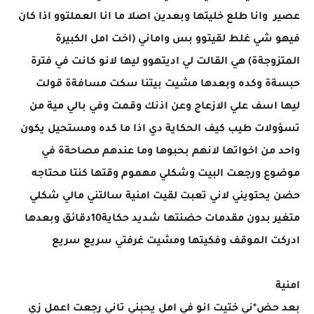
عصير وانا طلع خليتها وبعدين اصلا ما انا العملتوو اذا كان
فيهو شي غلط لقيتوو بس واماني (اخت امل الكبيرة
المتزوجةة) هي القالت لي اديتهوو ليها لانو كانت في فترة
حبسةة وكده وبعدها مشيت بيتنا سكت مسافةة قولت
ليها اسف علي الازعاج وعن اذنك وقمت وفي بالي مية من
تسؤولات طيب كيف الحكاية دي اذا ما كده ومستحيل يكون
واحد من اخواتها لانهم بحبوها وما عندهم مصاحةة في
موضوع ورجعت البيت وشكلي مهموم وقتها كنتا محتاجه
حضن يحتويني لاني تعبت لقيت امنية سالتني مالي شكلي
متغير بدون مقدمات حضنتها شديد حكاية10دقائق وبعدها
ادركت الموقف وفكيتها ومشيت غرفتي سريع سريع
امنية
بعد حض*ني ختيت انو في امل يحبني تاني رجعت اعمل زي