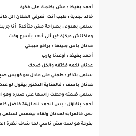
أحمد بغيظ : مش بكلمك على فكرة
خالد بجدية : طيب أنت تعرفي المكان الل كان
سلمى بهدوء : بصراحة مش متأكدة أنا جريت 
وماكنتش مركزة غير أني أبعد بأسرع وقت
عدنان باس جبينها : برافو حبيبتي
أحمد بغيظ : أوعدنا يارب
عدنان لكمه فكتفه والكل ضحك
سلمى بتذكر : طمني على عادل هو كويس صح
عدنان باسف : فالعناية الدكتور بيقول لو عدت 24 ساعة بخير هيبقى كو
سلمى ضمته وحطت راسها على صدره وهو ا
أحمد بتفاؤل : بس الحمد لله ال24 فاضل كام ساعة وتخلص ونطمن عليه
بص فالمراية لعدنان ولقاه بيهمس لسلمى و
بفرحة هو لسه مش ناسي لما شاف نظرة العجز