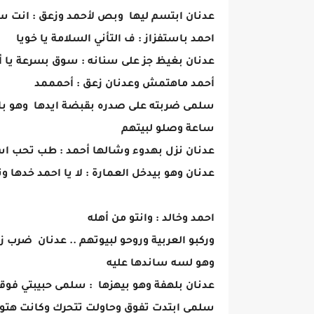
عدنان ابتسم ليها وبص لأحمد وزعق : انت سا
احمد باستفزاز : ف التأني السلامة يا خويا
عدنان بغيظ جز على سنانه : سوق بسرعة يا أ
أحمد ماهتمش وعدنان زعق : أحمممد
سلمى ضربته على صدره بقبضة ايدها وهو باس
ساعة وصلو لبيتهم
عدنان نزل بهدوء وشالها أحمد : طب تحب اس
عدنان وهو بيدخل العمارة : لا يا احمد خدها و
احمد وخالد : وانتو من أهله
وركبو العربية وروحو لبيوتهم .. عدنان ضرب ز
وهو لسه ساندها عليه
عدنان بلهفة وهو بيهزها : سلمى حبيبتي فوق
سلمى ابتدت تفوق وحاولت تتحرك وكانت هتو