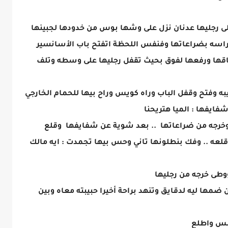
 رجليها عدنان نزل على وشها بوس من خدودها لجبينها
سه بضراعاتها وفنفس اللحظة اتفتح باب الأسانسير
اقها ورفعها لفوق بحيث تقفل رجليها على وسطه وتلف
به وفتح وقفل الباب وراه كويس وراح بيها للحمام الخارجي
ايفها : الميا هتريحنا
رجه من ضراعاتها .. بعد شوية عن شفايفها وقلع
لعه .. وفك بنطلونها تاني وحس بيها تجمدت : ايه مالك
طى خرجه من رجليها
ها ليه لدقايق وتنهد براحة أخيرا حبيبته معاه وبين
بس واطلع