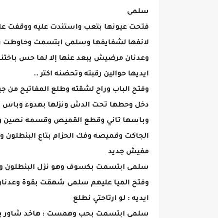
سلمى
فتحت عيونها بتعب واستندت عليه ووقفت على
لانفها لشفايفها وسلمى ابتسمت وحاوطت را
وعدنان مرضيش يبعد عنها إلا لما حس باختن
ايديها حوالين رقبته وتحضنه اكتر ..
وفتح الباب وراح لشقته وطلع المفاتيح من جي
دخل وحطها تحت الدش ونزلها بهدوء وباس شف
وباسها تاني وقطع القميص وقسمه نصين وخ
الجاكت وقميصه وفك الحزام بتاع البنطلون وق
مفيش جديد
سلمى ابتسمت بكسوف وهو نزل البنطلون وو
وفتح الميا عليهم سلمى شهقت بقوة وعدنان ضم
ايديه : لو ارتاحتي نطلع
سلمى ابتسمت بحب وهمست : هاخد شاور 