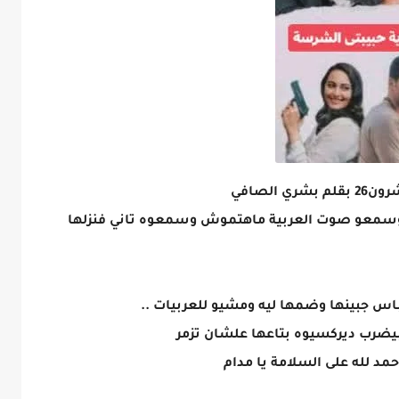
لصافي
سمعو صوت العربية ماهتموش وسمعوه تاني فنزلها
 جبينها وضمها ليه ومشيو للعربيات ..
 بيضرب ديركسيوه بتاعها علشان تزمر
د لله على السلامة يا مدام