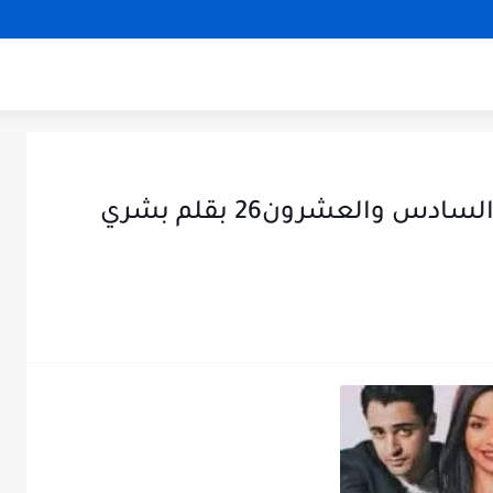
قصة حبيبتي الشرسه الفصل السادس والعشرون26 بقلم بشري