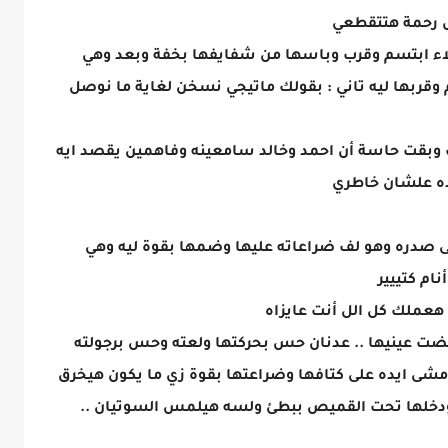
ش رحمة هتتقطعي
 ابتسم وقرب وباسها من شفايفها بخفة وبعد وهي
قربها ليه تاني : بقولك ماتيجي نسخن لغاية ما نوصل
وبقت حاسة أن احمد وخالد سامعينه وفاهمين يقصد ايه
ده علشان خاطري
دره وهو لف ضراعاته عليها وضمها بقوة ليه وهي
ام كتييير
ا هعملك كل الل أنت عايزاه
عينيها .. عدنان حس بحركتها ولعته وحس برجولته
مشى ايده على كتافها وضراعتها بقوة زي ما يكون هيخرق
 ودخلها تحت القميص ببطئ ولسه هيلمس السوتيان ..