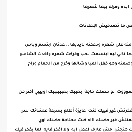
 ايده وفرك بيها شعرها
ض ما تصدقيش الإعلانات
 على شعره ودعكته بايديها .. عدنان ابتسم وباس
ها تاني ليه ابتسمت بحب وفركت شعره واخدت الشامبو
ته وهو قفل الميا وشالها وخرج من الحمام وراح
موووت لو حصلك حاجة بحببك بحببببببك اويييي أكتر من
فكرتش غير فييك كنت عايزة أطلع بسرعة علشانك بس
تمنتش غير حضنك اااه كنت محتاجة حضنك اوي
ت هتجنن مش عارف اعمل ايه ولا افكر فايه لما بفكر فيك