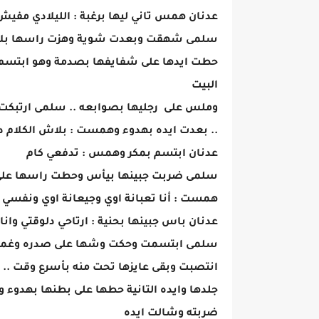
عدنان همس تاني ليها برغبة : الليلادي مفي
سلمى شهقت وبعدت شوية وهزت راسها بلاء
حطت ايدها على شفايفها بصدمة وهو ابتسم و
البيت
وملس على رجليها بصوابعه .. سلمى ارتبكت 
.. بعدت ايده بهدوء وهمست : بلاش الكلام 
عدنان ابتسم بمكر وهمس : تدفعي كام
سلمى ضربت جبينها بيأس وحطت راسها على ص
همست : أنا تعبانة اوي وجيعانة اوي ونفسي أن
عدنان باس جبينها بحنية : ارتاحي دلوقتي وان
سلمى ابتسمت وحكت وشها على صدره وغمضت 
انتصبت وبقى عايزها تحت منه بأسرع وقت .. 
جلدها وايده التانية حطها على بطنها بهدوء
ضربته وشالت ايده