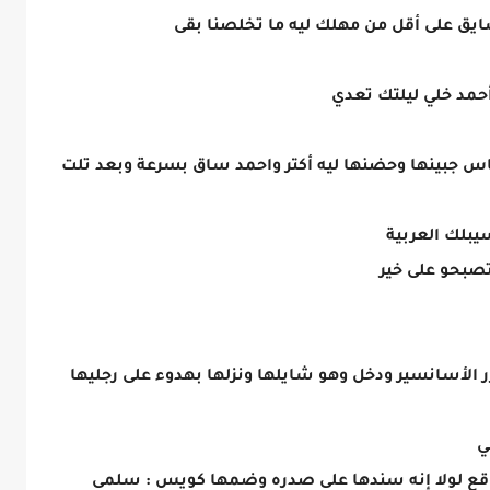
يق على أقل من مهلك ليه ما تخلصنا بقى
حمد خلي ليلتك تعدي
 جبينها وحضنها ليه أكتر واحمد ساق بسرعة وبعد تلت
يبلك العربية
تصبحو على خير
ر الأسانسير ودخل وهو شايلها ونزلها بهدوء على رجليها
ي
قع لولا إنه سندها على صدره وضمها كويس : سلمى