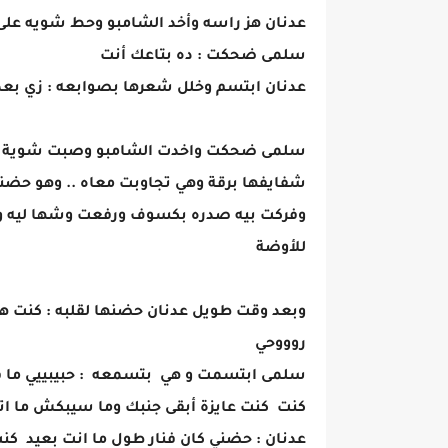
عدنان هز راسه وأخد الشامبو وحط شويه على
سلمى ضحكت : ده بتاعك أنت
عدنان ابتسم وخلل شعرها بصوابعه : زي بع
سلمى ضحكت واخدت الشامبو وصبت شوية منه
شفايفها برقة وهي تجاوبت معاه .. وهو حضن
وفركت بيه صدره بكسوف ورفعت وشها ليه وضم
للأوضة
وبعد وقت طويل عدنان حضنها لقلبه : كنت ه
روووحي
سلمى ابتسمت و هي بتسمعه : حبيبييي ما 
كنت كنت عايزة أبقى جنبك وما سيبكش ما ا
عدنان : حضني كان فنار طول ما انت بعيد كن