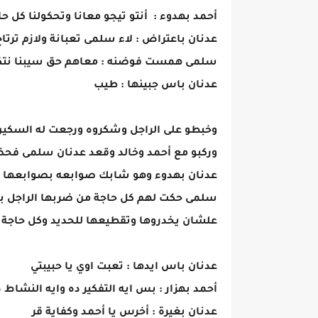
أحمد بهدوء : أنتو تيجو معانا وتحكولنا كل
عدنان باعتراض : لاء سلمى تعبانة ولازم ترتاح
سلمى همست فوضنه : معاهم حق سيبنا نتكلم 
عدنان باس جبينها : طيب
وخبطو على الراجل وشكروه ورجعت له السكين .
وركبو مع أحمد وخالد وقعد عدنان سلمى فحض
عدنان بهدوء وهو شابك صوابعه بصوابعها : 
سلمى حكت لهم كل حاجة من ضربها الراجل با
علشان يخدروها وتقطيعها للحديد وكل حاجة ل
عدنان باس ايدها : تعبت اوي يا حبيبتي
أحمد بهزار : بس ايه التفكير ده وايه النشاط 
عدنان بغيرة : أخرس يا أحمد وكفاية قر